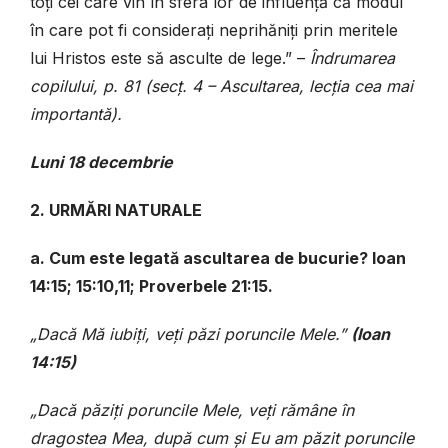
toți cei care vin în sfera lor de influență că modul
în care pot fi considerați neprihăniți prin meritele
lui Hristos este să asculte de lege.” –
Îndrumarea
copilului, p. 81 (secț. 4 – Ascultarea, lecția cea mai
importantă).
Luni 18 decembrie
2. URMĂRI NATURALE
a. Cum este legată ascultarea de bucurie? Ioan
14:15; 15:10,11; Proverbele 21:15.
„Dacă Mă iubiți, veți păzi poruncile Mele.”
(Ioan
14:15)
„Dacă păziți poruncile Mele, veți rămâne în
dragostea Mea, după cum și Eu am păzit poruncile