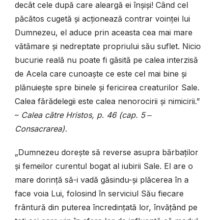
decât cele după care aleargă ei înșiși! Când cel
păcătos cugetă și acționează contrar voinței lui
Dumnezeu, el aduce prin aceasta cea mai mare
vătămare și nedreptate propriului său suflet. Nicio
bucurie reală nu poate fi găsită pe calea interzisă
de Acela care cunoaște ce este cel mai bine și
plănuiește spre binele și fericirea creaturilor Sale.
Calea fărădelegii este calea nenorocirii și nimicirii.”
–
Calea către Hristos, p. 46 (cap. 5 ‒
Consacrarea).
„Dumnezeu dorește să reverse asupra bărbaților
și femeilor curentul bogat al iubirii Sale. El are o
mare dorință să-i vadă găsindu-și plăcerea în a
face voia Lui, folosind în serviciul Său fiecare
frântură din puterea încredințată lor, învățând pe