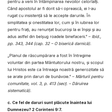
pentru a veni în întâmpinarea nevoilor celorlalți.
Când apostolul ar fi dorit să-i oprească, ei l-au
rugat cu insistență să le accepte darurile. În
simplitatea și onestitatea lor, cum și în iubirea lor
pentru frați, au renunțat bucuroși la ei înșiși și au
adus astfel din belșug roadele binefacerii.” –
Ibid.,
pp. 343, 344 (cap. 32 – O biserică darnică).
„Planul de răscumpărare a fost în întregime
voluntar din partea Mântuitorului nostru, și scopul
lui Hristos este ca întreaga noastră generozitate să
se arate prin daruri de bunăvoie.” –
Mărturii pentru
comunitate, vol. 3, p. 413 (secț. – Dăruirea
sistematică).
c. Ce fel de daruri sunt plăcute înaintea lui
Dumnezeu? 2 Corinteni 9:7.