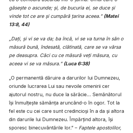
găsește o ascunde; și, de bucuria ei, se duce și
vinde tot ce are și cumpără țarina aceea.”
(Matei
13:8, 44)
„Dați, și vi se va da; ba încă, vi se va turna în sân o
măsură bună, îndesată, clătinată, care se va vărsa
pe deasupra. Căci cu ce măsură veți măsura, cu
aceea vi se va măsura.”
(Luca 6:38)
„O permanentă dăruire a darurilor lui Dumnezeu,
oriunde lucrarea Lui sau nevoile omenirii cer
ajutorul nostru, nu duce la sărăcie… Semănătorul
își înmulțește sămânța aruncând-o în ogor. Tot la
fel este cu cei care sunt credincioși în a da și altora
din darurile lui Dumnezeu. Împărțind altora, își
sporesc binecuvântările lor.” –
Faptele apostolilor,