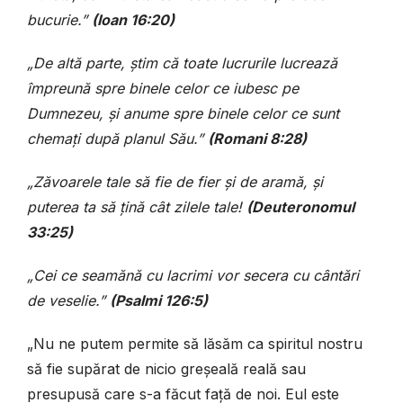
bucurie.”
(Ioan 16:20)
„De altă parte, știm că toate lucrurile lucrează
împreună spre binele celor ce iubesc pe
Dumnezeu, și anume spre binele celor ce sunt
chemați după planul Său.”
(Romani 8:28)
„Zăvoarele tale să fie de fier și de aramă, și
puterea ta să țină cât zilele tale!
(Deuteronomul
33:25)
„Cei ce seamănă cu lacrimi vor secera cu cântări
de veselie.”
(Psalmi 126:5)
„Nu ne putem permite să lăsăm ca spiritul nostru
să fie supărat de nicio greșeală reală sau
presupusă care s-a făcut față de noi. Eul este