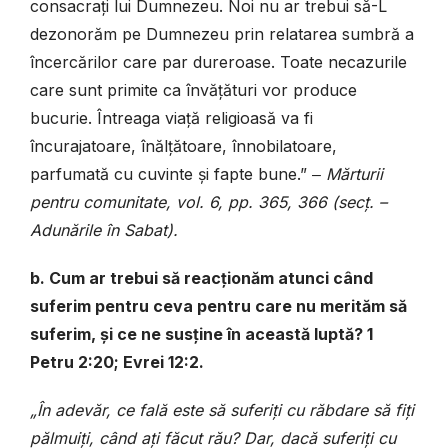
consacrați lui Dumnezeu. Noi nu ar trebui să-L
dezonorăm pe Dumnezeu prin relatarea sumbră a
încercărilor care par dureroase. Toate necazurile
care sunt primite ca învățături vor produce
bucurie. Întreaga viață religioasă va fi
încurajatoare, înălțătoare, înnobilatoare,
parfumată cu cuvinte și fapte bune.” ‒
Mărturii
pentru comunitate, vol. 6, pp. 365, 366 (secț. –
Adunările în Sabat).
b. Cum ar trebui să reacționăm atunci când
suferim pentru ceva pentru care nu merităm să
suferim, și ce ne susține în această luptă? 1
Petru 2:20; Evrei 12:2.
„În adevăr, ce fală este să suferiți cu răbdare să fiți
pălmuiți, când ați făcut rău? Dar, dacă suferiți cu