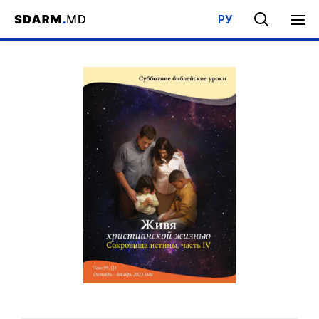
РУ
Acasa
/
Bibliotecă
/
Şcoala de Sabat
/
Trăind viață creştină - Com