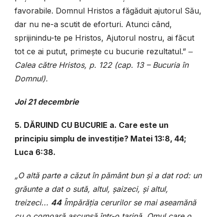
favorabile. Domnul Hristos a făgăduit ajutorul Său,
dar nu ne-a scutit de eforturi. Atunci când,
sprijinindu-te pe Hristos, Ajutorul nostru, ai făcut
tot ce ai putut, primește cu bucurie rezultatul.” ‒
Calea către Hristos, p. 122 (cap. 13 – Bucuria în
Domnul).
Joi 21 decembrie
5. DĂRUIND CU BUCURIE a. Care este un
principiu simplu de investiție? Matei 13:8, 44;
Luca 6:38.
„O altă parte a căzut în pământ bun și a dat rod: un
grăunte a dat o sută, altul, șaizeci, și altul,
treizeci...
44
Împărăția cerurilor se mai aseamănă
cu o comoară ascunsă într-o țarină. Omul care o