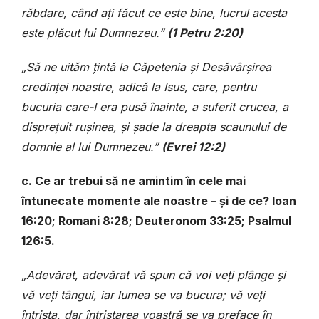
răbdare, când ați făcut ce este bine, lucrul acesta
este plăcut lui Dumnezeu.”
(1 Petru 2:20)
„Să ne uităm țintă la Căpetenia și Desăvârșirea
credinței noastre, adică la Isus, care, pentru
bucuria care-I era pusă înainte, a suferit crucea, a
disprețuit rușinea, și șade la dreapta scaunului de
domnie al lui Dumnezeu.”
(Evrei 12:2)
c. Ce ar trebui să ne amintim în cele mai
întunecate momente ale noastre – și de ce? Ioan
16:20; Romani 8:28; Deuteronom 33:25; Psalmul
126:5.
„Adevărat, adevărat vă spun că voi veți plânge și
vă veți tângui, iar lumea se va bucura; vă veți
întrista, dar întristarea voastră se va preface în