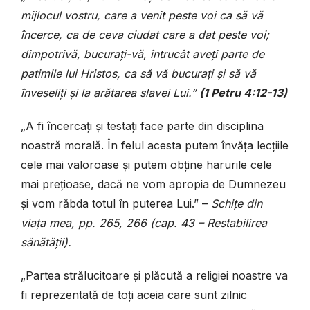
mijlocul vostru, care a venit peste voi ca să vă
încerce, ca de ceva ciudat care a dat peste voi;
dimpotrivă, bucurați-vă, întrucât aveți parte de
patimile lui Hristos, ca să vă bucurați și să vă
înveseliți și la arătarea slavei Lui.”
(1 Petru 4:12-13)
„A fi încercați și testați face parte din disciplina
noastră morală. În felul acesta putem învăța lecțiile
cele mai valoroase și putem obține harurile cele
mai prețioase, dacă ne vom apropia de Dumnezeu
și vom răbda totul în puterea Lui.” –
Schițe din
viața mea, pp. 265, 266 (cap. 43 – Restabilirea
sănătății).
„Partea strălucitoare și plăcută a religiei noastre va
fi reprezentată de toți aceia care sunt zilnic