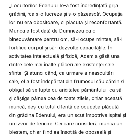
„Locuitorilor Edenului le-a fost încredințată grija
grădinii, ‘ca s-o lucreze și s-o păzească’. Ocupația
lor nu era obositoare, ci plăcută și reconfortantă.
Munca a fost dată de Dumnezeu ca o
binecuvântare pentru om, să-i ocupe mintea, să-i
fortifice corpul și să-i dezvolte capacitățile. În
activitatea intelectuală și fizică, Adam a găsit una
dintre cele mai înalte plăceri ale existenței sale
sfinte. Și atunci când, ca urmare a neascultării
sale, el a fost îndepărtat din frumosul său cămin și
obligat să se lupte cu ariditatea pământului, ca să-
și câștige pâinea cea de toate zilele, chiar această
muncă, deși cu totul diferită de ocupația plăcută
din grădina Edenului, era un scut împotriva ispitei și
un izvor de fericire. Cei care consideră munca un
blestem, chiar fiind ea însoțită de oboseală și