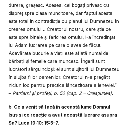
durere, greșesc. Adesea, cei bogați privesc cu
dispreț spre clasa muncitoare, dar faptul acesta
este total în contradicție cu planul lui Dumnezeu în
crearea omului… Creatorul nostru, care știe ce
este spre binele și fericirea omului, i-a încredințat
lui Adam lucrarea pe care o avea de făcut.
Adevărata bucurie a vieții este aflată numai de
bărbații și femeile care muncesc. Îngerii sunt
lucrători sârguincioși; ei sunt slujitorii lui Dumnezeu
în slujba fiilor oamenilor. Creatorul n-a pregătit
niciun loc pentru practica lâncezitoare a leneviei.”
‒
Patriarhi și profeți, p. 50 (cap. 2 – Creațiunea).
b. Ce a venit să facă în această lume Domnul
Isus și ce reacție a avut această lucrare asupra
Sa? Luca 19:10; 15:5–7.