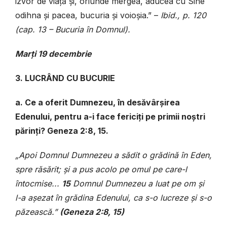
izvor de viață și, oriunde mergea, aducea cu Sine
odihna și pacea, bucuria și voioșia.” –
Ibid., p. 120
(cap. 13 – Bucuria în Domnul).
Marți 19 decembrie
3. LUCRÂND CU BUCURIE
a. Ce a oferit Dumnezeu, în desăvârșirea
Edenului, pentru a-i face fericiți pe primii noștri
părinți? Geneza 2:8, 15.
„Apoi Domnul Dumnezeu a sădit o grădină în Eden,
spre răsărit; și a pus acolo pe omul pe care-l
întocmise...
15
Domnul Dumnezeu a luat pe om și
l-a așezat în grădina Edenului, ca s-o lucreze și s-o
păzească.”
(Geneza 2:8, 15)