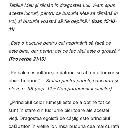
Tatălui Meu și rămân în dragostea Lui. V-am spus
aceste lucruri, pentru ca bucuria Mea să rămână în
voi, și bucuria voastră să fie deplină.”
(Ioan 15:10-
11)
„Este o bucurie pentru cel neprihănit să facă ce
este bine, dar pentru cei ce fac răul este o groază.”
(Proverbe 21:15)
„Pe calea ascultării și a datoriei se află mulțumire și
chiar bucurie.” ‒
Sfaturi pentru părinți, educatori și
elevi, p. 98 (cap. 12 – Comportamentul elevilor).
„Principiul celor lumești este de a obține tot ce
sunt în stare din lucrurile pieritoare ale acestei
vieți. Dragostea egoistă de câștig este principiul
călăuzitor în viețile lor. Însă bucuria cea mai curată