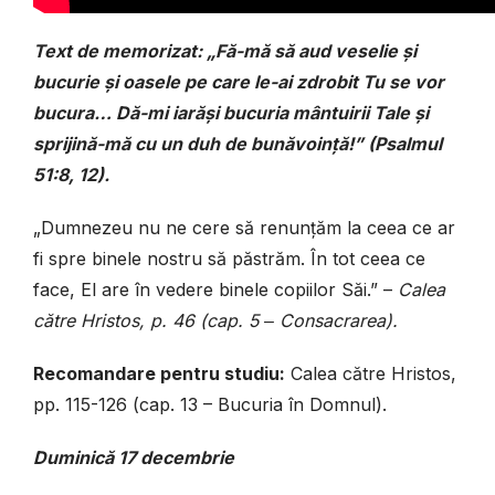
Text de memorizat: „Fă-mă să aud veselie și
bucurie și oasele pe care le-ai zdrobit Tu se vor
bucura… Dă-mi iarăși bucuria mântuirii Tale și
sprijină-mă cu un duh de bunăvoință!” (Psalmul
51:8, 12).
„Dumnezeu nu ne cere să renunțăm la ceea ce ar
fi spre binele nostru să păstrăm. În tot ceea ce
face, El are în vedere binele copiilor Săi.” –
Calea
către Hristos, p. 46 (cap. 5 ‒ Consacrarea).
Recomandare pentru studiu:
Calea către Hristos,
pp. 115-126 (cap. 13 – Bucuria în Domnul).
Duminică 17 decembrie