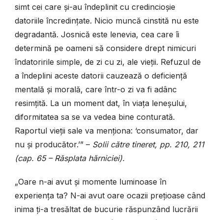
simt cei care și-au îndeplinit cu credincioșie
datoriile încredințate. Nicio muncă cinstită nu este
degradantă. Josnică este lenevia, cea care îi
determină pe oameni să considere drept nimicuri
îndatoririle simple, de zi cu zi, ale vieții. Refuzul de
a îndeplini aceste datorii cauzează o deficiență
mentală și morală, care într-o zi va fi adânc
resimțită. La un moment dat, în viața leneșului,
diformitatea sa se va vedea bine conturată.
Raportul vieții sale va menționa: ‘consumator, dar
nu și producător.’” –
Solii către tineret, pp. 210, 211
(cap. 65 – Răsplata hărniciei).
„Oare n-ai avut și momente luminoase în
experiența ta? N-ai avut oare ocazii prețioase când
inima ți-a tresăltat de bucurie răspunzând lucrării