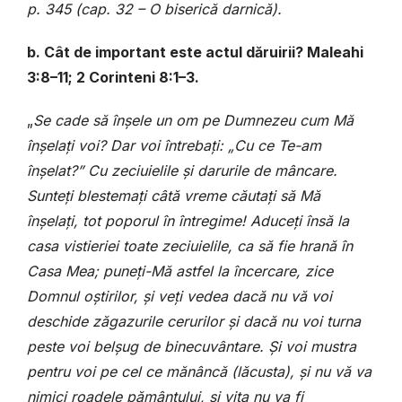
p. 345 (cap. 32 – O biserică darnică).
b. Cât de important este actul dăruirii? Maleahi
3:8–11; 2 Corinteni 8:1–3.
„
Se cade să înșele un om pe Dumnezeu cum Mă
înșelați voi? Dar voi întrebați: „Cu ce Te-am
înșelat?” Cu zeciuielile și darurile de mâncare.
Sunteți blestemați câtă vreme căutați să Mă
înșelați, tot poporul în întregime! Aduceți însă la
casa vistieriei toate zeciuielile, ca să fie hrană în
Casa Mea; puneți-Mă astfel la încercare, zice
Domnul oștirilor, și veți vedea dacă nu vă voi
deschide zăgazurile cerurilor și dacă nu voi turna
peste voi belșug de binecuvântare. Și voi mustra
pentru voi pe cel ce mănâncă (lăcusta), și nu vă va
nimici roadele pământului, și vița nu va fi