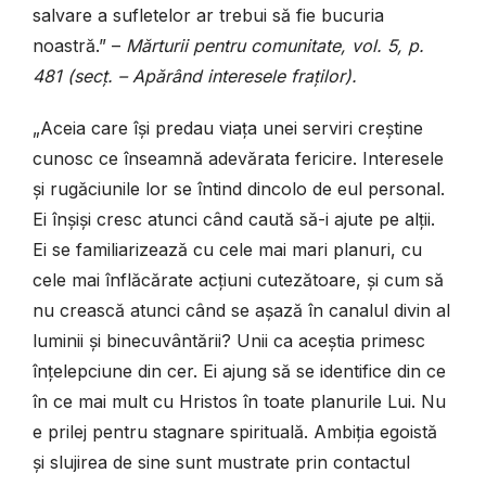
salvare a sufletelor ar trebui să fie bucuria
noastră.” –
Mărturii pentru comunitate, vol. 5, p.
481 (secț. – Apărând interesele fraților).
„Aceia care își predau viața unei serviri creștine
cunosc ce înseamnă adevărata fericire. Interesele
și rugăciunile lor se întind dincolo de eul personal.
Ei înșiși cresc atunci când caută să-i ajute pe alții.
Ei se familiarizează cu cele mai mari planuri, cu
cele mai înflăcărate acțiuni cutezătoare, și cum să
nu crească atunci când se așază în canalul divin al
luminii și binecuvântării? Unii ca aceștia primesc
înțelepciune din cer. Ei ajung să se identifice din ce
în ce mai mult cu Hristos în toate planurile Lui. Nu
e prilej pentru stagnare spirituală. Ambiția egoistă
și slujirea de sine sunt mustrate prin contactul