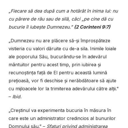
„Fiecare să dea după cum a hotărât în inima lui: nu
cu părere de rău sau de silă, căci „pe cine dă cu
bucurie îl iubește Dumnezeu.”
(2 Corinteni 9:7)
„Dumnezeu nu are plăcere să-și împrospăteze
vistieria cu valori dăruite cu de-a sila. Inimile loiale
ale poporului Său, bucurându-se în adevărul
mântuitor pentru acest timp, prin iubirea și
recunoștința față de El pentru această lumină
prețioasă, vor fi deschise și nerăbdătoare să ajute
cu mijloacele lor la trimiterea adevărului către alții.”
–
Ibid.
„Creștinul va experimenta bucuria în măsura în
care este un administrator credincios al bunurilor
Domnului său.” –
Sfaturi privind administrarea