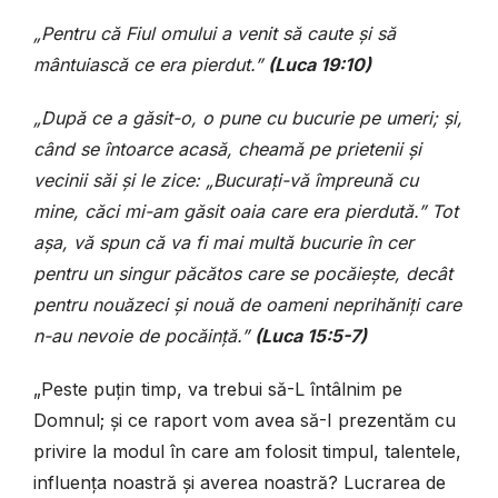
„Pentru că Fiul omului a venit să caute și să
mântuiască ce era pierdut.”
(Luca 19:10)
„După ce a găsit-o, o pune cu bucurie pe umeri; și,
când se întoarce acasă, cheamă pe prietenii și
vecinii săi și le zice: „Bucurați-vă împreună cu
mine, căci mi-am găsit oaia care era pierdută.” Tot
așa, vă spun că va fi mai multă bucurie în cer
pentru un singur păcătos care se pocăiește, decât
pentru nouăzeci și nouă de oameni neprihăniți care
n-au nevoie de pocăință.”
(Luca 15:5-7)
„Peste puțin timp, va trebui să-L întâlnim pe
Domnul; și ce raport vom avea să-I prezentăm cu
privire la modul în care am folosit timpul, talentele,
influența noastră și averea noastră? Lucrarea de