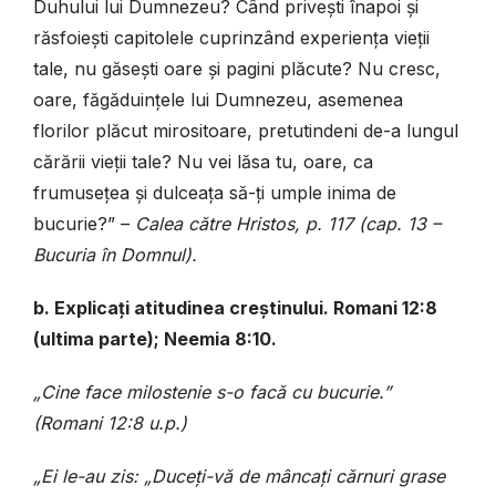
Duhului lui Dumnezeu? Când privești înapoi și
răsfoiești capitolele cuprinzând experiența vieții
tale, nu găsești oare și pagini plăcute? Nu cresc,
oare, făgăduințele lui Dumnezeu, asemenea
florilor plăcut mirositoare, pretutindeni de-a lungul
cărării vieții tale? Nu vei lăsa tu, oare, ca
frumusețea și dulceața să-ți umple inima de
bucurie?” –
Calea către Hristos, p. 117 (cap. 13 –
Bucuria în Domnul).
b. Explicați atitudinea creștinului. Romani 12:8
(ultima parte); Neemia 8:10.
„Cine face milostenie s-o facă cu bucurie.”
(Romani 12:8 u.p.)
„Ei le-au zis: „Duceți-vă de mâncați cărnuri grase