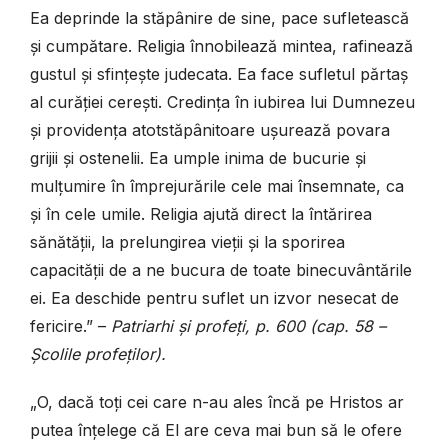
Ea deprinde la stăpânire de sine, pace sufletească
și cumpătare. Religia înnobilează mintea, rafinează
gustul și sfințește judecata. Ea face sufletul părtaș
al curăției cerești. Credința în iubirea lui Dumnezeu
și providența atotstăpânitoare ușurează povara
grijii și ostenelii. Ea umple inima de bucurie și
mulțumire în împrejurările cele mai însemnate, ca
și în cele umile. Religia ajută direct la întărirea
sănătății, la prelungirea vieții și la sporirea
capacității de a ne bucura de toate binecuvântările
ei. Ea deschide pentru suflet un izvor nesecat de
fericire.” –
Patriarhi și profeți, p. 600 (cap. 58 –
Școlile profeților).
„O, dacă toți cei care n-au ales încă pe Hristos ar
putea înțelege că El are ceva mai bun să le ofere