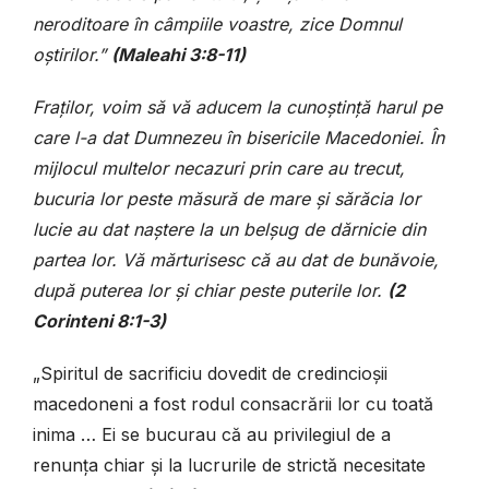
neroditoare în câmpiile voastre, zice Domnul
oștirilor.”
(Maleahi 3:8-11)
Fraților, voim să vă aducem la cunoștință harul pe
care l-a dat Dumnezeu în bisericile Macedoniei. În
mijlocul multelor necazuri prin care au trecut,
bucuria lor peste măsură de mare și sărăcia lor
lucie au dat naștere la un belșug de dărnicie din
partea lor. Vă mărturisesc că au dat de bunăvoie,
după puterea lor și chiar peste puterile lor.
(2
Corinteni 8:1-3)
„Spiritul de sacrificiu dovedit de credincioșii
macedoneni a fost rodul consacrării lor cu toată
inima … Ei se bucurau că au privilegiul de a
renunța chiar și la lucrurile de strictă necesitate