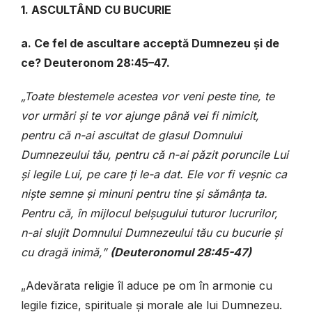
1. ASCULTÂND CU BUCURIE
a. Ce fel de ascultare acceptă Dumnezeu și de
ce? Deuteronom 28:45–47.
„Toate blestemele acestea vor veni peste tine, te
vor urmări și te vor ajunge până vei fi nimicit,
pentru că n-ai ascultat de glasul Domnului
Dumnezeului tău, pentru că n-ai păzit poruncile Lui
și legile Lui, pe care ți le-a dat. Ele vor fi veșnic ca
niște semne și minuni pentru tine și sămânța ta.
Pentru că, în mijlocul belșugului tuturor lucrurilor,
n-ai slujit Domnului Dumnezeului tău cu bucurie și
cu dragă inimă,”
(Deuteronomul 28:45-47)
„Adevărata religie îl aduce pe om în armonie cu
legile fizice, spirituale și morale ale lui Dumnezeu.