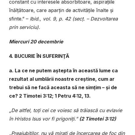
constant cu interesele absorbitoare, aspirațiile
înălțătoare, care aparțin de activitățile înalte și
sfinte.” –
Ibid., vol. 9, p. 42 (secț. – Dezvoltarea
prin serviciu).
Miercuri 20 decembrie
4. BUCURIE ÎN SUFERINŢĂ
a. La ce ne putem aștepta în această lume ca
rezultat al umblării noastre creștine, cum ar
trebui să ne facă aceasta să ne simțim – și de
ce? 2 Timotei 3:12; 1 Petru 4:12, 13.
„De altfel, toți cei ce voiesc să trăiască cu evlavie
în Hristos Isus vor fi prigoniți.”
(2 Timotei 3:12)
„Preaiubiților, nu vă mirați de încercarea de foc din