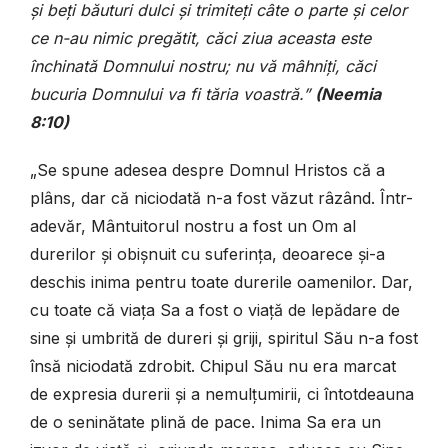
și beți băuturi dulci și trimiteți câte o parte și celor
ce n-au nimic pregătit, căci ziua aceasta este
închinată Domnului nostru; nu vă mâhniți, căci
bucuria Domnului va fi tăria voastră.”
(Neemia
8:10)
„Se spune adesea despre Domnul Hristos că a
plâns, dar că niciodată n-a fost văzut râzând. Într-
adevăr, Mântuitorul nostru a fost un Om al
durerilor și obișnuit cu suferința, deoarece și-a
deschis inima pentru toate durerile oamenilor. Dar,
cu toate că viața Sa a fost o viață de lepădare de
sine și umbrită de dureri și griji, spiritul Său n-a fost
însă niciodată zdrobit. Chipul Său nu era marcat
de expresia durerii și a nemulțumirii, ci întotdeauna
de o seninătate plină de pace. Inima Sa era un