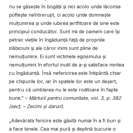
nu se găsește în bogății și nici acolo unde lăcomia
poftește neîntrerupt, ci acolo unde domnește
mulțumirea și unde iubirea jertfitoare de sine este
principiul conducător. Sunt mii de oameni care își
petrec viețile în îngăduință față de propriile
slăbiciuni și ale căror inimi sunt pline de
nemulțumire. Ei sunt victimele egoismului și
nemulțumirii în efortul inutil de a-și satisface mintea
cu îngăduință. Însă nefericirea este întipărită chiar
pe chipurile lor, iar în spatele lor este un deșert,
pentru că umblarea nu le este roditoare în fapte
bune.” –
Mărturii pentru comunitate, vol. 3, p. 382
(secț. – Zecimi și daruri).
„Adevărata fericire este găsită numai în a fi bun și
a face binele. Cea mai pură și deplină bucurie o