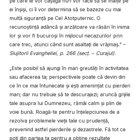
pe care le vor câștiga nu-i vor face să se înalțe pe
ei înșiși, ci îi vor determina să se bazeze cu mai
multă siguranță pe Cel Atotputernic. O
recunoștință adâncă și arzătoare va răsări în inima
lor și vor fi bucuroși în mijlocul necazurilor prin
care trec, atunci când sunt asaltați de vrăjmaș.” –
Slujitorii Evangheliei, p. 266 (secț. ‒ Curajul).
„Este posibil să ajungi în mari greutăți în activitatea
sau afacerea ta; perspectivele poate că devin din
ce în ce mai întunecate și ești amenințat cu pierderi
mari; dar nu trebuie să te descurajezi; aruncă grijile
tale asupra lui Dumnezeu, rămâi calm și plin de
voie bună. Roagă-te pentru înțelepciunea de a
rezolva problemele vieții tale cu prudență,
prevenind astfel pierderile și dezastrele. Fă tot ce
poți din partea ta pentru a obține rezultate