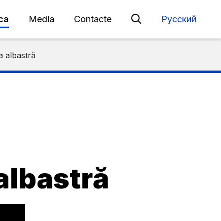
eca
Media
Contacte
Русский
a albastră
 albastră