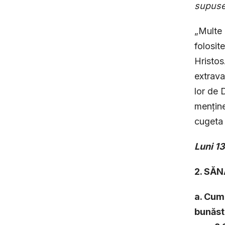
supuse 
„Multe 
folosit
Hristos
extrava
lor de 
menține
cugeta 
Luni 1
2. SĂN
a. Cum
bunăst