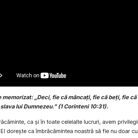
 memorizat: „Deci, fie că mâncați, fie că beți, fie că 
slava lui Dumnezeu.” (1 Corinteni 10:31).
răcăminte, ca și în toate celelalte lucruri, avem privile
 EI dorește ca îmbrăcămintea noastră să fie nu doar cura