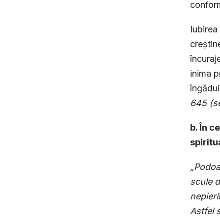
confor
Iubirea
creștin
încuraj
inima p
îngădui
645 (se
b. În c
spiritu
„Podoab
scule d
nepieri
Astfel 