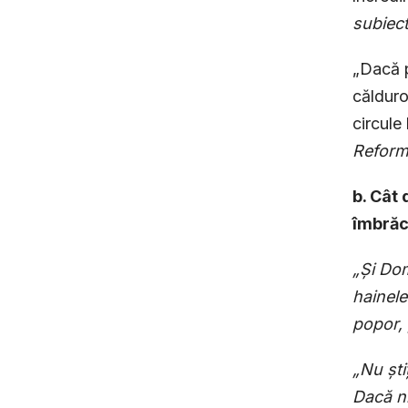
subiect
„Dacă p
călduro
circule
Reforme
b. Cât 
îmbrăcă
„Și Dom
hainele
popor, 
„Nu ști
Dacă ni