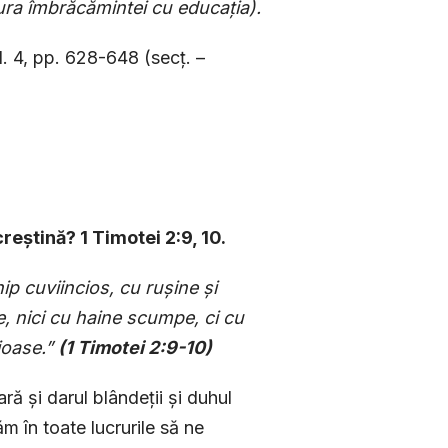
ura îmbrăcămintei cu educația).
. 4, pp. 628-648 (secț. –
reștină? 1 Timotei 2:9, 10.
p cuviincios, cu rușine și
re, nici cu haine scumpe, ci cu
ioase.”
(1 Timotei 2:9-10)
ră și darul blândeții și duhul
ăm în toate lucrurile să ne