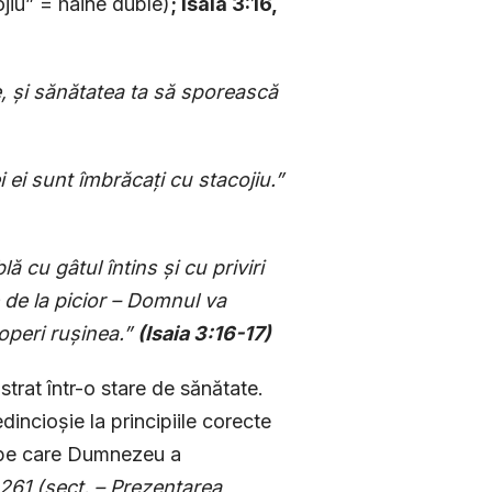
jiu” = haine duble)
; Isaia 3:16,
e, și sănătatea ta să sporească
 ei sunt îmbrăcați cu stacojiu.”
 cu gâtul întins și cu priviri
 de la picior – Domnul va
coperi rușinea.”
(Isaia 3:16-17)
strat într-o stare de sănătate.
dincioșie la principiile corecte
e pe care Dumnezeu a
 261 (secț. – Prezentarea