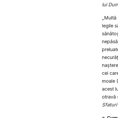
lui Dum
„Multă 
legile 
sănătoș
nepăsăt
preluat
necurăț
naștere
cei car
moale (
acest l
otravă 
Sfaturi
c. Cum