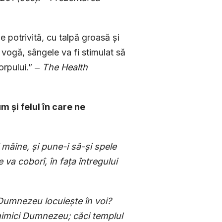
 potrivită, cu talpă groasă și
 vogă, sângele va fi stimulat să
corpului.” ‒
The Health
 și felul în care ne
i mâine, și pune-i să-și spele
e va coborî, în fața întregului
 Dumnezeu locuiește în voi?
nimici Dumnezeu; căci templul