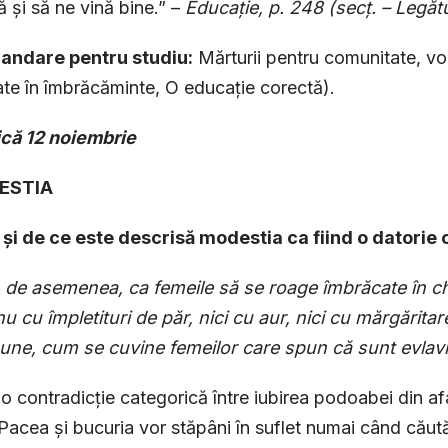
tă și să ne vină bine.” –
Educație, p. 248 (secț. – Legăt
ndare pentru studiu:
Mărturii pentru comunitate, vol
ate în îmbrăcăminte, O educație corectă).
că 12 noiembrie
DESTIA
și de ce este descrisă modestia ca fiind o datorie c
 de asemenea, ca femeile să se roage îmbrăcate în chi
 nu cu împletituri de păr, nici cu aur, nici cu mărgărita
bune, cum se cuvine femeilor care spun că sunt evlav
 o contradicție categorică între iubirea podoabei din afa
t. Pacea și bucuria vor stăpâni în suflet numai când căut