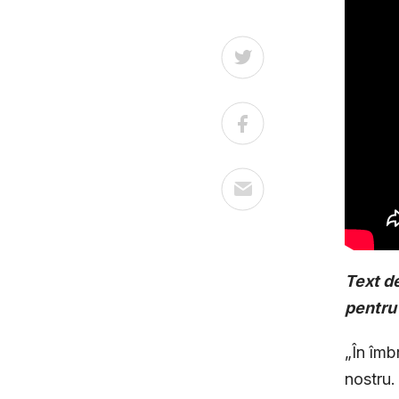
Text de
pentru 
„În îmb
nostru.