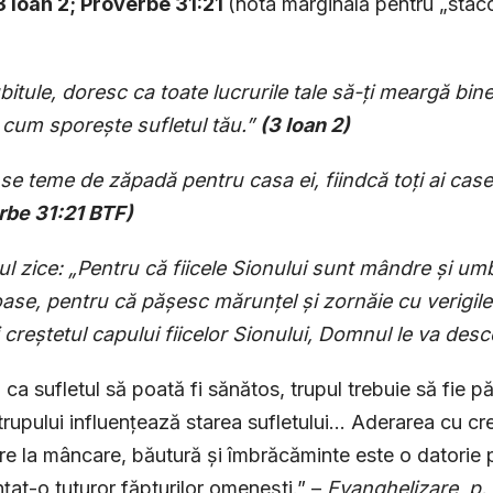
3 Ioan 2; Proverbe 31:21
(nota marginală pentru „staco
bitule, doresc ca toate lucrurile tale să-ți meargă bin
 cum sporește sufletul tău.”
(3 Ioan 2)
se teme de zăpadă pentru casa ei, fiindcă toți ai casei
rbe 31:21 BTF)
 zice: „Pentru că fiicele Sionului sunt mândre și umblă
oase, pentru că pășesc mărunțel și zornăie cu verigile
 creștetul capului fiicelor Sionului, Domnul le va des
 ca sufletul să poată fi sănătos, trupul trebuie să fie pă
trupului influențează starea sufletului… Aderarea cu cre
ire la mâncare, băutură și îmbrăcăminte este o datori
nțat-o tuturor făpturilor omenești.” –
Evanghelizare, p.