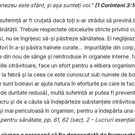
nezeu este sfânt, și așa sunteți voi.”
(1 Corinteni 3:1
suferință ar fi cruțată dacă toți s-ar strădui să prevină
sănătății. Trebuie respectate obiceiurile stricte privind c
i, nu se îngrijesc să-și păstreze sănătatea. Ei neglijea
ori în a-și păstra hainele curate… Impuritățile din corp
e din nou de sânge și reintroduse în organele interne. N
iile otrăvitoare, face un efort pentru a elibera organis
 la febră și la ceea ce este cunoscut sub numele de boa
e sunt bolnavi ar ajuta natura în eforturile pe care le fa
de duritate redusă), multă suferință ar putea fi prevenit
ucru și de a căuta să îndepărteze substanțele otrăvitoa
și mai periculoasă în organism, pentru a îndepărta una 
 pentru sănătate, pp. 61, 62 (secț. 2 – Lucruri esenția
 ajunge o persoană să fie deposedată de frumuseț