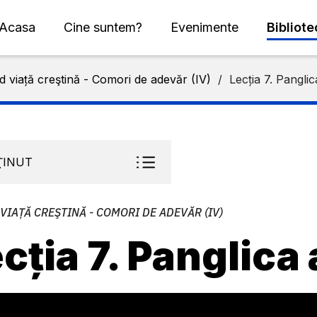
Acasa
Cine suntem?
Evenimente
Bibliot
d viață creştină - Comori de adevăr (IV)
/
Lecția 7. Panglic
ŢINUT
VIAȚĂ CREŞTINĂ - COMORI DE ADEVĂR (IV)
cția 7. Panglica