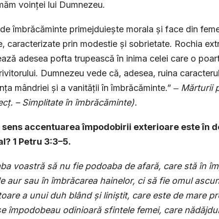
măm voinței lui Dumnezeu.
 de îmbrăcăminte primejduiește morala și face din feme
e, caracterizate prin modestie și sobrietate. Rochia ext
ează adesea pofta trupească în inima celei care o poartă
rivitorului. Dumnezeu vede că, adesea, ruina caracteru
nța mândriei și a vanității în îmbrăcăminte.” ‒
Mărturii 
cț. – Simplitate în îmbrăcăminte).
e sens accentuarea împodobirii exterioare este în d
al? 1 Petru 3:3–5.
a voastră să nu fie podoaba de afară, care stă în împ
e aur sau în îmbrăcarea hainelor, ci să fie omul ascuns 
toare a unui duh blând și liniștit, care este de mare p
se împodobeau odinioară sfintele femei, care nădăjd