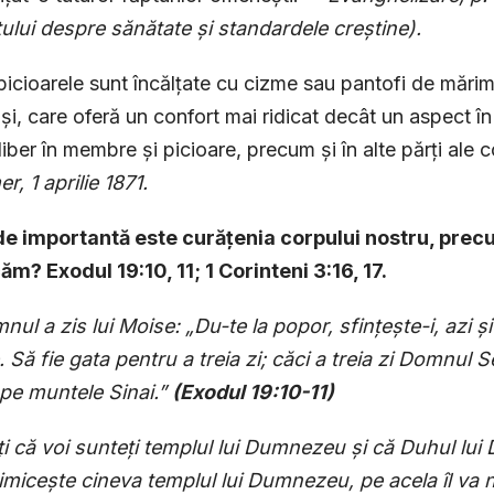
ului despre sănătate și standardele creștine).
icioarele sunt încălțate cu cizme sau pantofi de mărime
și, care oferă un confort mai ridicat decât un aspect în
 liber în membre și picioare, precum și în alte părți ale 
r, 1 aprilie 1871.
de importantă este curățenia corpului nostru, precum
m? Exodul 19:10, 11; 1 Corinteni 3:16, 17.
nul a zis lui Moise: „Du-te la popor, sfințește-i, azi ș
. Să fie gata pentru a treia zi; căci a treia zi Domnul S
pe muntele Sinai.”
(Exodul 19:10-11)
ți că voi sunteți templul lui Dumnezeu și că Duhul lui
micește cineva templul lui Dumnezeu, pe acela îl va 