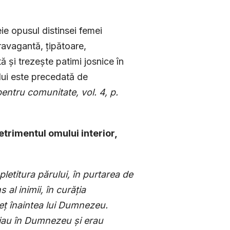
ie opusul distinsei femei
ravagantă, țipătoare,
 și trezește patimi josnice în
lui este precedată de
pentru comunitate, vol. 4, p.
etrimentul omului interior,
letitura părului, în purtarea de
al inimii, în curăția
reț înaintea lui Dumnezeu.
uiau în Dumnezeu și erau