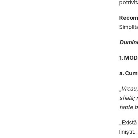
potrivi
Recoma
Simplit
Dumini
1. MO
a. Cum 
„Vreau,
sfială;
fapte 
„Există
liniști