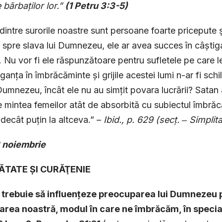
bărbaților lor.”
(1 Petru 3:3-5)
dintre surorile noastre sunt persoane foarte pricepute și
e spre slava lui Dumnezeu, ele ar avea succes în câștig
. Nu vor fi ele răspunzătoare pentru sufletele pe care l
ganța în îmbrăcăminte și grijile acestei lumi n-ar fi schil
Dumnezeu, încât ele nu au simțit povara lucrării? Satan
 mintea femeilor atât de absorbită cu subiectul îmbrăc
decât puțin la altceva.” –
Ibid., p. 629 (secț. ‒ Simpli
3 noiembrie
ĂTATE ȘI CURĂŢENIE
 trebuie să influențeze preocuparea lui Dumnezeu 
area noastră, modul în care ne îmbrăcăm, în speci