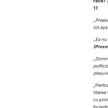
rece? 
17.
„Preaiu
tot așa
„Ea nu 
(Prove
„Domnul
poftici
pleșuvi
„Pentru
Starea 
cu priv
încredi