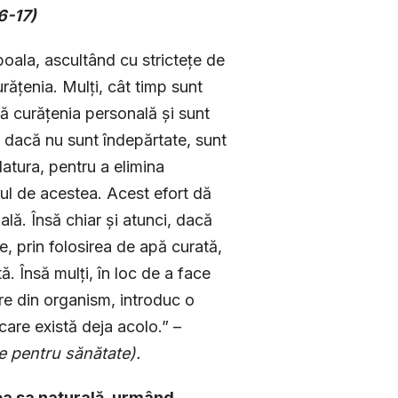
6-17)
 boala, ascultând cu strictețe de
urățenia. Mulți, cât timp sunt
ză curățenia personală și sunt
, dacă nu sunt îndepărtate, sunt
atura, pentru a elimina
mul de acestea. Acest efort dă
lă. Însă chiar și atunci, dacă
ce, prin folosirea de apă curată,
ă. Însă mulți, în loc de a face
re din organism, introduc o
care există deja acolo.” –
le pentru sănătate).
ea sa naturală, urmând