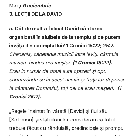
Marţi
6 noiembrie
3. LECŢII DE LA DAVID
a. Cât de mult a folosit David cântarea
organizată în slujbele de la templu şi ce putem
învăţa din exemplul lui? 1 Cronici 15:22; 25:7.
Chenania, căpetenia muzicii între leviţi, cârmuia
muzica, fiindcă era meşter.
(
1 Cronici 15:22).
Erau în număr de două sute optzeci şi opt,
cuprinzându-se în acest număr şi fraţii lor deprinşi
la cântarea Domnului, toţi cei ce erau meşteri.
(1
Cronici 25:7).
„Regele înaintat în vârstă [David] şi fiul său
[Solomon] şi sfătuitorii lor considerau că totul
trebuie făcut cu rânduială, credincioşie şi prompt.