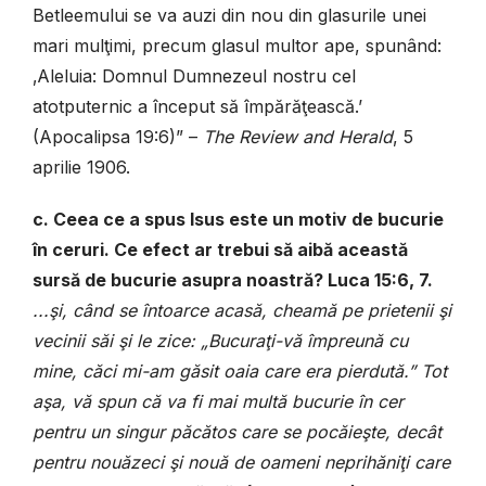
Betleemului se va auzi din nou din glasurile unei
mari mulţimi, precum glasul multor ape, spunând:
‚Aleluia: Domnul Dumnezeul nostru cel
atotputernic a început să împărăţească.’
(Apocalipsa 19:6)” –
The Review and Herald
, 5
aprilie 1906.
c. Ceea ce a spus Isus este un motiv de bucurie
în ceruri. Ce efect ar trebui să aibă această
sursă de bucurie asupra noastră? Luca 15:6, 7.
...
şi, când se întoarce acasă, cheamă pe prietenii şi
vecinii săi şi le zice: „Bucuraţi-vă împreună cu
mine, căci mi-am găsit oaia care era pierdută.”
Tot
aşa, vă spun că va fi mai multă bucurie în cer
pentru un singur păcătos care se pocăieşte, decât
pentru nouăzeci şi nouă de oameni neprihăniţi care