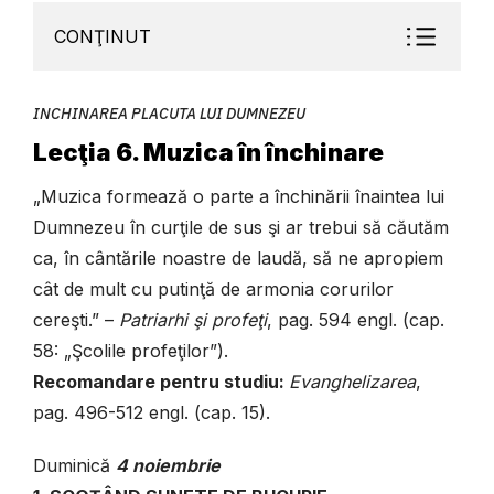
CONŢINUT
INCHINAREA PLACUTA LUI DUMNEZEU
Lecţia 6. Muzica în închinare
„Muzica formează o parte a închinării înaintea lui
Dumnezeu în curţile de sus şi ar trebui să căutăm
ca, în cântările noastre de laudă, să ne apropiem
cât de mult cu putinţă de armonia corurilor
cereşti.” –
Patriarhi şi profeţi
, pag. 594 engl. (cap.
58: „Şcolile profeţilor”).
Recomandare pentru studiu:
Evanghelizarea
,
pag. 496-512 engl. (cap. 15).
Duminică
4 noiembrie