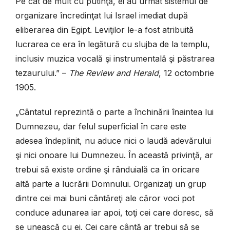
Pe cât de mult cu putinţă, ei au urmat sistemul de
organizare încredinţat lui Israel imediat după
eliberarea din Egipt. Leviţilor le-a fost atribuită
lucrarea ce era în legătură cu slujba de la templu,
inclusiv muzica vocală şi in­strumentală şi păstrarea
tezaurului.” –
The Review and Herald
, 12 octombrie
1905.
„Cântatul reprezintă o parte a închinării înaintea lui
Dumnezeu, dar felul superficial în care este
adesea îndeplinit, nu aduce nici o laudă adevărului
şi nici onoare lui Dumnezeu. În această privinţă, ar
trebui să existe ordine şi rânduială ca în oricare
altă parte a lucrării Domnului. Organizaţi un grup
dintre cei mai buni cântăreţi ale căror voci pot
conduce adunarea iar apoi, toţi cei care doresc, să
se unească cu ei. Cei care cântă ar trebui să se