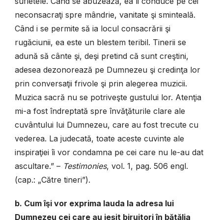
sufletele. Când se abuzează, ea îi conduce pe cei
neconsacraţi spre mândrie, vanitate şi sminteală.
Când i se permite să ia locul consacrării şi
rugăciunii, ea este un blestem teribil. Tinerii se
adună să cânte şi, deşi pretind că sunt creştini,
adesea dezonorează pe Dumnezeu şi credinţa lor
prin conversaţii frivole şi prin alegerea muzicii.
Muzica sacră nu se potriveşte gustului lor. Atenţia
mi-a fost îndreptată spre învăţăturile clare ale
cuvântului lui Dumnezeu, care au fost trecute cu
vederea. La judecată, toate aceste cuvinte ale
inspiraţiei îi vor condamna pe cei care nu le-au dat
ascultare.” –
Testimonies
, vol. 1, pag. 506 engl.
(cap.: „Către tineri”).
b. Cum îşi vor exprima lauda la adresa lui
Dumnezeu cei care au ieşit biruitori în bătălia