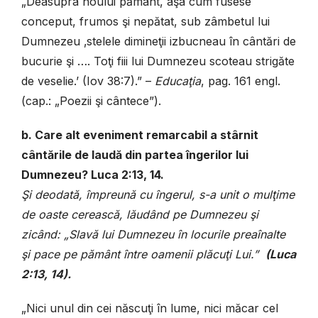
„Deasupra noului pământ, aşa cum fusese
conceput, frumos şi nepătat, sub zâmbetul lui
Dumnezeu ‚stelele dimineţii izbucneau în cântări de
bucurie şi …. Toţi fiii lui Dumnezeu scoteau strigăte
de veselie.’ (Iov 38:7).” –
Educaţia
, pag. 161 engl.
(cap.: „Poezii şi cântece”).
b. Care alt eveniment remarcabil a stârnit
cântările de laudă din partea îngerilor lui
Dumnezeu? Luca 2:13, 14.
Şi deodată, împreună cu îngerul, s-a unit o mulţime
de oaste cerească, lăudând pe Dumnezeu şi
zicând: „Slavă lui Dumnezeu în locurile preaînalte
şi pace pe pământ între oamenii plăcuţi Lui.”
(
Luca
2
:13, 14).
„Nici unul din cei născuţi în lume, nici măcar cel