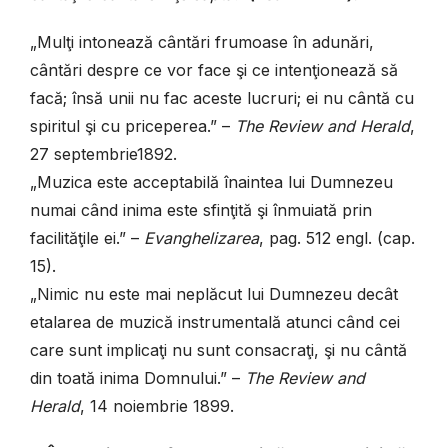
„Mulţi intonează cântări frumoase în adunări,
cântări despre ce vor face şi ce intenţionează să
facă; însă unii nu fac aceste lucruri; ei nu cântă cu
spiritul şi cu priceperea.” –
The Review and Herald
,
27 septembrie1892.
„Muzica este acceptabilă înaintea lui Dumnezeu
numai când inima este sfinţită şi înmuiată prin
facilităţile ei.” –
Evanghelizarea
, pag. 512 engl. (cap.
15).
„Nimic nu este mai neplăcut lui Dumnezeu decât
etalarea de muzică instrumentală atunci când cei
care sunt implicaţi nu sunt consacraţi, şi nu cântă
din toată inima Domnului.” –
The Review and
Herald
, 14 noiembrie 1899.