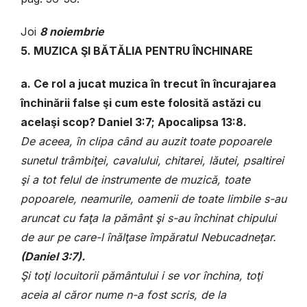
Joi
8 noiembrie
5. MUZICA ŞI BĂTĂLIA PENTRU ÎNCHINARE
a. Ce rol a jucat muzica în trecut în încurajarea
închinării false şi cum este folosită astăzi cu
acelaşi scop? Daniel 3:7; Apocalipsa 13:8.
De aceea, în clipa când au auzit toate popoarele
sunetul trâmbiţei, cavalului, chitarei, lăutei, psaltirei
şi a tot felul de instrumente de muzică, toate
popoarele, neamurile, oamenii de toate limbile s-au
aruncat cu faţa la pământ şi s-au închinat chipului
de aur pe care-l înălţase împăratul Nebucadneţar.
(
Daniel 3:7).
Şi toţi locuitorii pământului i se vor închina, toţi
aceia al căror nume n-a fost scris, de la