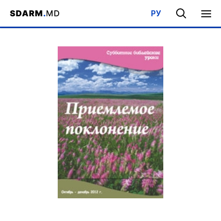
РУ
Acasa
/
Bibliotecă
/
Şcoala de Sabat
/
Inchinarea placuta lui Du