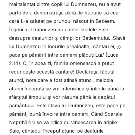
mai talentat dintre copiii lui Dumnezeu, nu a avut
parte de o demonstraţie plină de bucurie ca cea
care L-a salutat pe pruncul născut în Betleem.
Îngerii lui Dumnezeu au cântat laudele Sale
deasupra dealurilor şi câmpiilor Betleemului. ‚Slavă
lui Dumnezeu în locurile preaînalte,’ cântau ei, ‚şi
pace pe pământ între oamenii plăcuţi Lui.’ (Luca
2:14). O, în acea zi, familia omenească a putut
recunoaşte această cântare! Declaraţia făcută
atunci, nota care a fost atinsă atunci, melodia
atunci începută se vor intensifica şi întinde până la
sfârşitul timpului şi vor răsuna până la capătul
pământului. Este slavă lui Dumnezeu, este pace pe
pământ, bună învoire între oameni. Când Soarele
Neprihănirii se va ridica cu vindecarea în aripile
Sale, cântecul început atunci pe dealurile