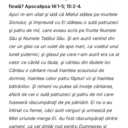
finală? Apocalipsa 14:1-5; 15:2-4.
Apoi m-am uitat şi iată că Mielul stătea pe muntele
Sionului; şi împreună cu El stăteau o sută patruzeci
şi patru de mii, care aveau scris pe frunte Numele
Său şi Numele Tatălui Său. Şi am auzit venind din
cer un glas ca un vuiet de ape mari, ca vuietul unui
tunet puternic; şi glasul pe care l-am auzit era ca al
celor ce cântă cu lăuta, şi cântau din lăutele lor.
Cântau o cântare nouă înaintea scaunului de
domnie, înaintea celor patru făpturi vii şi înaintea
bătrânilor. Şi nimeni nu putea să înveţe cântarea,
afară de cei o sută patruzeci şi patru de mii care
fuseseră răscumpăraţi de pe pământ. Ei nu s-au
întinat cu femei, căci sunt verguri şi urmează pe
Miel oriunde merge El. Au fost răscumpăraţi dintre
oameni, ca cel dintâi rod pentru Dumnezeu şi