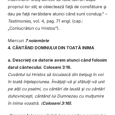
propriul lor stil; ei obiectează faţă de consfătuire şi
dau pe faţă nerăbdare atunci când sunt conduşi.” –
Testimonies
, vol. 4, pag. 71 engl. (cap.:
„Conlucrători cu Hristos”).
Miercuri
7 noiembrie
4. CÂNTÂND DOMNULUI DIN TOATĂ INIMA
a. Descrieţi ce datorie avem atunci când folosim
darul cântecului. Coloseni 3:16.
Cuvântul lui Hristos să locuiască din belşug în voi
în toată înţelepciunea. Învăţaţi-vă şi sfătuiţi-vă unii
pe alţii cu psalmi, cu cântări de laudă şi cu cântări
duhovniceşti, cântând lui Dumnezeu cu mulţumire
în inima voastră. (
Coloseni 3:16).