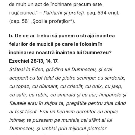
de mult un act de închinare precum este
rugăciunea.” –
Patriarhi şi profeţi
, pag. 594 engl.
(cap. 58: „Şcolile profeţilor”).
b. De ce ar trebui să punem o strajă înaintea
felurilor de muzică pe care le folosim în
închinarea noastră înaintea lui Dumnezeu?
Ezechiel 28:13, 14, 17.
Stăteai în Eden, grădina lui Dumnezeu, şi erai
acoperit cu tot felul de pietre scumpe: cu sardonix,
cu topaz, cu diamant, cu crisolit, cu onix, cu jasp,
cu safir, cu rubin, cu smarald şi cu aur; timpanele şi
flautele erau în slujba ta, pregătite pentru ziua când
ai fost făcut. Erai un heruvim ocrotitor cu aripile
întinse; te pusesem pe muntele cel sfânt al lui
Dumnezeu, şi umblai prin mijlocul pietrelor