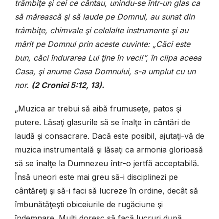
trâmbiţe şi cei ce cântau, unindu-se într-un glas ca
să mărească şi să laude pe Domnul, au sunat din
trâmbiţe, chimvale şi celelalte instrumente şi au
mărit pe Domnul prin aceste cuvinte: „Căci este
bun, căci îndurarea Lui ţine în veci!”, în clipa aceea
Casa, şi anume Casa Domnului, s-a umplut cu un
nor.
(
2 Cronici 5
:12, 13).
„Muzica ar trebui să aibă frumuseţe, patos şi
putere. Lăsaţi glasurile să se înalţe în cântări de
laudă şi consacrare. Dacă este posibil, ajutaţi-vă de
muzica instrumentală şi lăsaţi ca armonia glorioasă
să se înalţe la Dumnezeu într-o jertfă acceptabilă.
Însă uneori este mai greu să-i disciplinezi pe
cântăreţi şi să-i faci să lucreze în ordine, decât să
îmbunătăţeşti obiceiurile de rugăciune şi
îndemnare. Mulţi doresc să facă lucruri după