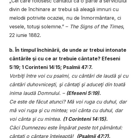
„Cei care folosesc cântatul ca o parte a serviciului
divin de închinare ar trebui să aleagă imnuri cu
melodii potrivite ocaziei, nu de înmormântare, ci
vesele, totuşi solemne.” –
The Signs of the Times
,
22 iunie 1882.
b. În timpul închinării, de unde ar trebui intonate
cântările şi cu ce ar trebuie cântate? Efeseni
5:19; 1 Corinteni 14:15; Psalmii 47:7.
Vorbiţi între voi cu psalmi, cu cântări de laudă şi cu
cântări duhovniceşti, şi cântaţi şi aduceţi din toată
inima laudă Domnului. –
(
Efeseni 5:19).
Ce este de făcut atunci? Mă voi ruga cu duhul, dar
mă voi ruga şi cu mintea; voi cânta cu duhul, dar
voi cânta şi cu mintea.
(
1 Corinteni 14:15).
Căci Dumnezeu este Împărat peste tot pământul:
cântaţi o cântare înţeleaptă!
(
Psalmii 47:7).