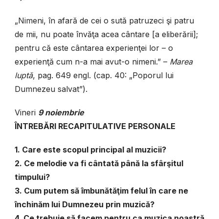
„Nimeni, în afară de cei o sută patruzeci şi patru
de mii, nu poate învăţa acea cântare [a eliberării];
pentru că este cântarea experienţei lor – o
experienţă cum n-a mai avut-o nimeni.” –
Marea
luptă
, pag. 649 engl. (cap. 40: „Poporul lui
Dumnezeu salvat”).
Vineri
9 noiembrie
ÎNTREBĂRI RECAPITULATIVE PERSONALE
1. Care este scopul principal al muzicii?
2. Ce melodie va fi cântată până la sfârşitul
timpului?
3. Cum putem să îmbunătăţim felul în care ne
închinăm lui Dumnezeu prin muzică?
4. Ce trebuie să facem pentru ca muzica noastră