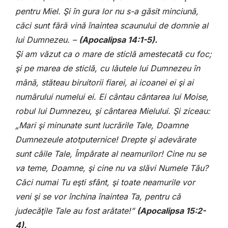
pentru Miel. Şi în gura lor nu s-a găsit minciună,
căci sunt fără vină înaintea scaunului de domnie al
lui Dumnezeu. –
(
Apocalipsa 14
:1-5).
Şi am văzut ca o mare de sticlă amestecată cu foc;
şi pe marea de sticlă, cu lăutele lui Dumnezeu în
mână, stăteau biruitorii fiarei, ai icoanei ei şi ai
numărului numelui ei. Ei cântau cântarea lui Moise,
robul lui Dumnezeu, şi cântarea Mielului. Şi ziceau:
„Mari şi minunate sunt lucrările Tale, Doamne
Dumnezeule atotputernice! Drepte şi adevărate
sunt căile Tale, Împărate al neamurilor! Cine nu se
va teme, Doamne, şi cine nu va slăvi Numele Tău?
Căci numai Tu eşti sfânt, şi toate neamurile vor
veni şi se vor închina înaintea Ta, pentru că
judecăţile Tale au fost arătate!”
(
Apocalipsa 15
:2-
4).