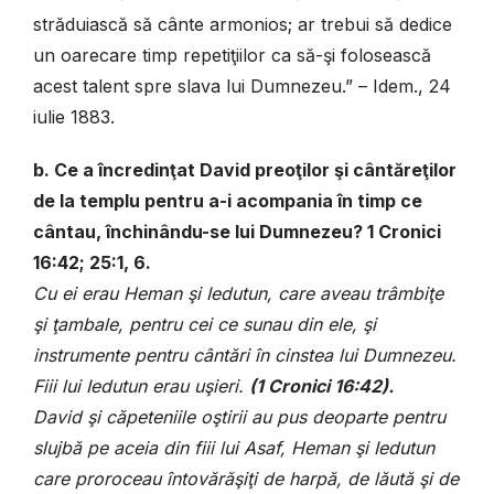
străduiască să cânte armonios; ar trebui să dedice
un oarecare timp repetiţiilor ca să-şi folosească
acest talent spre slava lui Dumnezeu.” – Idem., 24
iulie 1883.
b. Ce a încredinţat David preoţilor şi cântăreţilor
de la templu pentru a-i acompania în timp ce
cântau, închinându-se lui Dumnezeu? 1 Cronici
16:42; 25:1, 6.
Cu ei erau Heman şi Iedutun, care aveau trâmbiţe
şi ţambale, pentru cei ce sunau din ele, şi
instrumente pentru cântări în cinstea lui Dumnezeu.
Fiii lui Iedutun erau uşieri.
(
1 Cronici 16:42).
David şi căpeteniile oştirii au pus deoparte pentru
slujbă pe aceia din fiii lui Asaf, Heman şi Iedutun
care proroceau întovărăşiţi de harpă, de lăută şi de