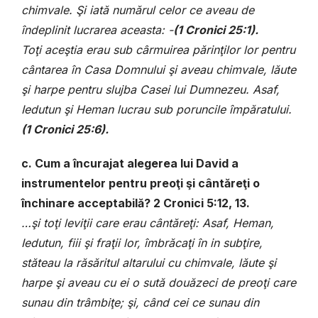
chimvale. Şi iată numărul celor ce aveau de
îndeplinit lucrarea aceasta: -
(
1 Cronici 25
:1).
Toţi aceştia erau sub cârmuirea părinţilor lor pentru
cântarea în Casa Domnului şi aveau chimvale, lăute
şi harpe pentru slujba Casei lui Dumnezeu.
Asaf,
Iedutun şi Heman lucrau sub poruncile împăratului.
(
1 Cronici 25:6
).
c. Cum a încurajat alegerea lui David a
instrumentelor pentru preoţi şi cântăreţi o
închinare acceptabilă? 2 Cronici 5:12, 13.
…
şi toţi leviţii care erau cântăreţi: Asaf, Heman,
Iedutun, fiii şi fraţii lor, îmbrăcaţi în in subţire,
stăteau la răsăritul altarului cu chimvale, lăute şi
harpe şi aveau cu ei o sută douăzeci de preoţi care
sunau din trâmbiţe; şi, când cei ce sunau din