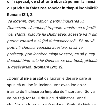
c. În special, ce sfat ar trebui să punem la inimă
cu privire la folosirea tobelor în timpul închinării?
Romani 12:1, 2.
Vă îndemn, dar, fraţilor, pentru îndurarea lui
Dumnezeu, să aduceţi trupurile voastre ca o jertfă
vie, sfântă, plăcută lui Dumnezeu: aceasta va fi din
partea voastră o slujbă duhovnicească.
Să
nu vă
potriviţi chipului veacului acestuia, ci să vă
prefaceţi, prin înnoirea minţii voastre, ca să puteţi
deosebi bine voia lui Dumnezeu: cea bună, plăcută
şi desăvârşită.
(Romani 12:1, 2).
„Domnul mi-a arătat că lucrurile despre care ai
spus că au loc în Indiana, vor avea loc chiar
înainte de încheierea timpului de încercare. Se va
da pe faţă tot felul de lucruri sălbatice. Vor fi
strigăte, cu tobe, muzică şi dans. Simţurile fiinţelor