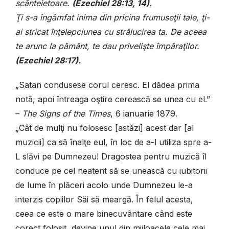
scânteietoare.
(
Ezechiel 28
:13, 14).
Ţi s-a îngâmfat inima din pricina frumuseţii tale, ţi-
ai stricat înţelepciunea cu strălucirea ta. De aceea
te arunc la pământ, te dau privelişte împăraţilor.
(Ezechiel 28:17).
„Satan condusese corul ceresc. El dădea prima
notă, apoi întreaga oştire cerească se unea cu el.”
–
The Signs of the Times
, 6 ianuarie 1879.
„Cât de mulţi nu folosesc [astăzi] acest dar [al
muzicii] ca să înalţe eul, în loc de a-l utiliza spre a-
L slăvi pe Dumnezeu! Dragostea pentru muzică îl
conduce pe cel neatent să se unească cu iubitorii
de lume în plăceri acolo unde Dumnezeu le-a
interzis copiilor Săi să meargă. În felul acesta,
ceea ce este o mare binecuvântare când este
corect folosit, devine unul din mijloacele cele mai