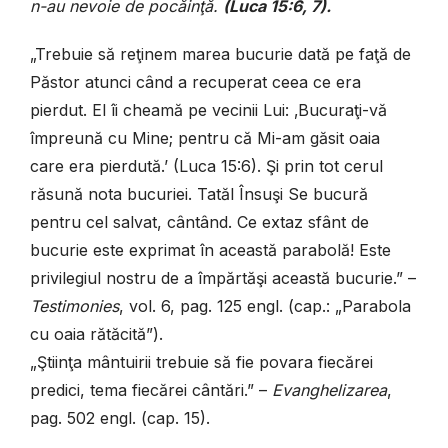
n-au nevoie de pocăinţă.
(
Luca 15
:6, 7).
„Trebuie să reţinem marea bucurie dată pe faţă de
Păstor atunci când a recuperat ceea ce era
pierdut. El îi cheamă pe vecinii Lui: ‚Bucuraţi-vă
împreună cu Mine; pentru că Mi-am găsit oaia
care era pierdută.’ (Luca 15:6). Şi prin tot cerul
răsună nota bucuriei. Tatăl Însuşi Se bucură
pentru cel salvat, cântând. Ce extaz sfânt de
bucurie este exprimat în această parabolă! Este
privilegiul nostru de a împărtăşi această bucurie.” –
Testimonies
, vol. 6, pag. 125 engl. (cap.: „Parabola
cu oaia rătăcită”).
„Ştiinţa mântuirii trebuie să fie povara fiecărei
predici, tema fiecărei cântări.” –
Evanghelizarea
,
pag. 502 engl. (cap. 15).