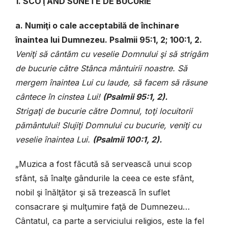
1. SCOŢÂND SUNETE DE BUCURIE
a. Numiţi o cale acceptabilă de închinare
înaintea lui Dumnezeu. Psalmii 95:1, 2; 100:1, 2.
Veniţi să cântăm cu veselie Domnului şi să strigăm
de bucurie către Stânca mântuirii noastre. Să
mergem înaintea Lui cu laude, să facem să răsune
cântece în cinstea Lui!
(
Psalmii 95
:1, 2).
Strigaţi de bucurie către Domnul, toţi locuitorii
pământului! Slujiţi Domnului cu bucurie, veniţi cu
veselie înaintea Lui.
(
Psalmii 100
:1, 2).
„Muzica a fost făcută să servească unui scop
sfânt, să înalţe gândurile la ceea ce este sfânt,
nobil şi înălţător şi să trezească în suflet
consacrare şi mulţumire faţă de Dumnezeu…
Cântatul, ca parte a serviciului religios, este la fel