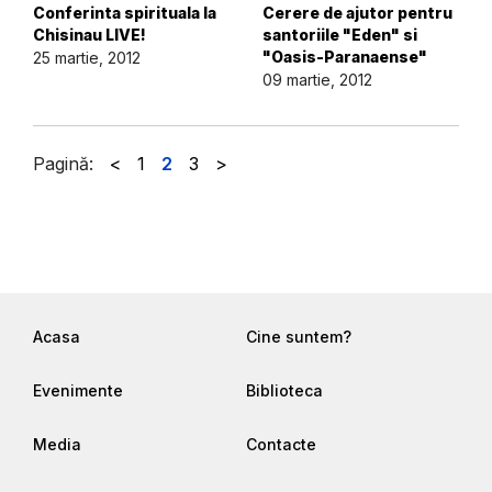
Conferinta spirituala la
Cerere de ajutor pentru
Chisinau LIVE!
santoriile "Eden" si
"Oasis-Paranaense"
25 martie, 2012
09 martie, 2012
Pagină:
<
1
2
3
>
Acasa
Cine suntem?
Evenimente
Biblioteca
Media
Contacte