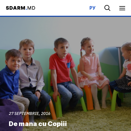
РУ
Acasa
/
Media
/
Galerie foto
/
De mana cu Copiii
27 SEPTEMBRIE, 2016
De mana cu Copiii