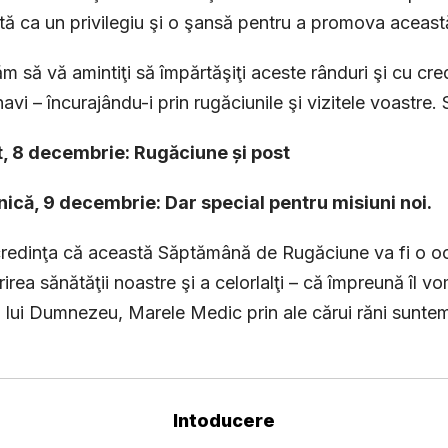
tă ca un privilegiu şi o şansă pentru a promova aceas
m să vă amintiţi să împărtăşiţi aceste rânduri şi cu credi
navi – încurajându-i prin rugăciunile şi vizitele voastre.
t, 8 decembrie: Rugăciune și post
nică, 9 decembrie: Dar special pentru misiuni noi.
edinţa că această Săptămână de Rugăciune va fi o oc
erirea sănătăţii noastre şi a celorlalţi – că împreună îl 
al lui Dumnezeu, Marele Medic prin ale cărui răni sunte
Intoducere