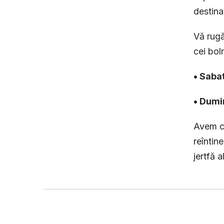
destina
Vă rugă
cei bol
• Saba
• Dumi
Avem cr
reîntin
jertfă 