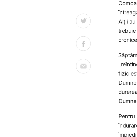
Comoara
întreag
Alţii a
trebuie
cronice
Săptămâ
„reînti
fizic e
Dumneze
durerea
Dumne
Pentru 
îndurar
împiedi