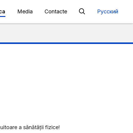
eca
Media
Contacte
Русский
itoare a sănătății fizice!