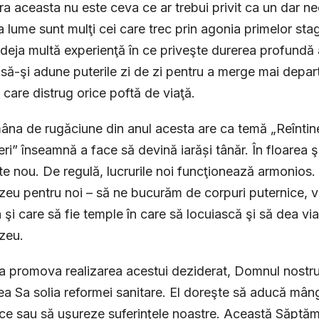
 aceasta nu este ceva ce ar trebui privit ca un dar nec
a lume sunt mulţi cei care trec prin agonia primelor stag
u deja multă experienţă în ce priveşte durerea profundă a 
 să-şi adune puterile zi de zi pentru a merge mai depart
 care distrug orice poftă de viaţă.
na de rugăciune din anul acesta are ca temă „Reîntineri
neri” înseamnă a face să devină iarăși tânăr. În floarea ş
ste nou. De regulă, lucrurile noi funcţionează armonios.
u pentru noi – să ne bucurăm de corpuri puternice, v
 şi care să fie temple în care să locuiască şi să dea via
zeu.
a promova realizarea acestui deziderat, Domnul nostru 
ea Sa solia reformei sanitare. El doreşte să aducă mân
ce sau să uşureze suferinţele noastre. Această Săpt