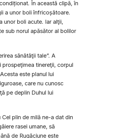
ondiționat. În această clipă, în
ii a unor boli înfricoșătoare.
unor boli acute. Iar alţii,
e sub norul apăsător al bolilor
rea sănătăţii tale”. A
i prospeţimea tinereţii, corpul
 Acesta este planul lui
iguroase, care nu cunosc
ţă pe deplin Duhul lui
Cel plin de milă ne-a dat din
gâiere rasei umane, să
ămână de Rugăciune este