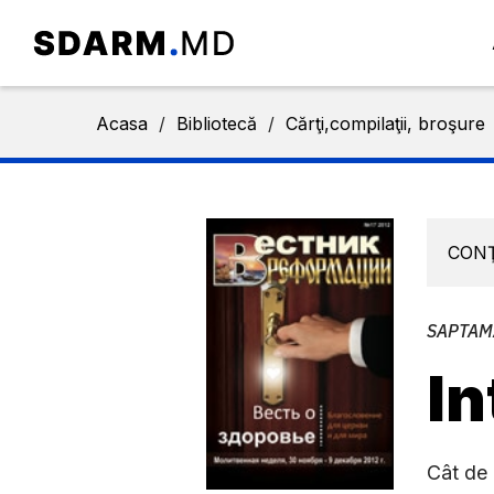
Acasa
/
Bibliotecă
/
Cărţi,compilaţii, broşure
CON
SAPTAM
I
Cât de 