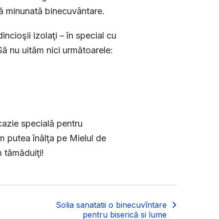
tă minunată binecuvântare.
ncioşii izolaţi – în special cu
 Să nu uităm nici următoarele:
azie specială pentru
vom putea înălţa pe Mielul de
m tămăduiţi!
Solia sanatatii o binecuvîntare
pentru biserică si lume