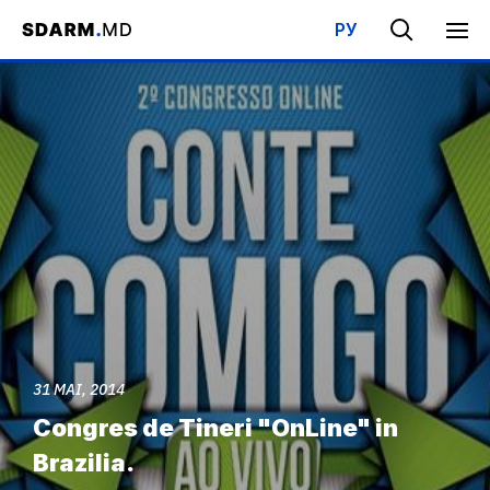
РУ
Acasa
/
Evenimente
/
Congres de Tineri "OnLine" in Brazilia.
31 MAI, 2014
Congres de Tineri "OnLine" in
Brazilia.