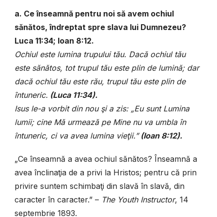
a. Ce înseamnă pentru noi să avem ochiul
sănătos, îndreptat spre slava lui Dumnezeu?
Luca 11:34; Ioan 8:12.
Ochiul este lumina trupului tău. Dacă ochiul tău
este sănătos, tot trupul tău este plin de lumină; dar
dacă ochiul tău este rău, trupul tău este plin de
întuneric.
(
Luca 11:34).
Isus le-a vorbit din nou şi a zis:
„Eu sunt Lumina
lumii; cine Mă urmează pe Mine nu va umbla în
întuneric, ci va avea lumina vieţii.”
(
Ioan 8:12).
„Ce înseamnă a avea ochiul sănătos? Înseamnă a
avea înclinaţia de a privi la Hristos; pentru că prin
privire suntem schimbaţi din slavă în slavă, din
caracter în caracter.” –
The Youth Instructor
, 14
septembrie 1893.