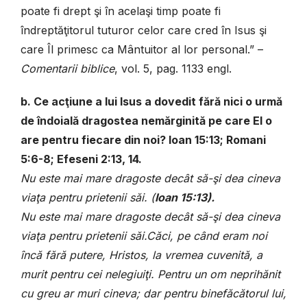
poate fi drept şi în acelaşi timp poate fi
îndreptăţitorul tuturor celor care cred în Isus şi
care Îl primesc ca Mântuitor al lor personal.” –
Comentarii biblice
, vol. 5, pag. 1133 engl.
b. Ce acţiune a lui Isus a dovedit fără nici o urmă
de îndoială dragostea nemărginită pe care El o
are pentru fiecare din noi? Ioan 15:13; Romani
5:6-8; Efeseni 2:13, 14.
Nu este mai mare dragoste decât să-şi dea cineva
viaţa pentru prietenii săi.
(
Ioan 15:13).
Nu este mai mare dragoste decât să-şi dea cineva
viaţa pentru prietenii săi.
Căci, pe când eram noi
încă fără putere, Hristos, la vremea cuvenită, a
murit pentru cei nelegiuiţi. Pentru un om neprihănit
cu greu ar muri cineva; dar pentru binefăcătorul lui,