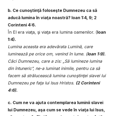
b. Ce cunoştinţă foloseşte Dumnezeu ca să
aducă lumina în viaţa noastră? Ioan 1:4, 9; 2
Corinteni 4:6.
În El era viaţa, şi viaţa era lumina oamenilor. (
Ioan
1:4).
Lumina aceasta era adevărata Lumină, care
luminează pe orice om, venind în lume. (
Ioan 1:9).
Căci Dumnezeu, care a zis: „Să lumineze lumina
din întuneric”, ne-a luminat inimile, pentru ca să
facem să strălucească lumina cunoştinţei slavei lui
Dumnezeu pe faţa lui Isus Hristos.
(
2 Corinteni
4:6).
c
.
Cum
ne
va
ajuta
contemplarea
luminii
slavei
lui
Dumnezeu
,
a
ş
a
cum
se
vede
î
n
via
ţ
a
lui
Isus
,