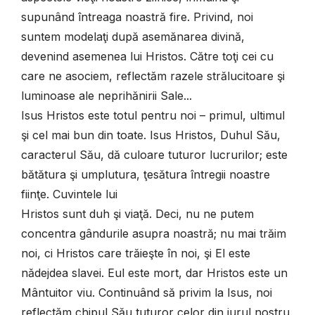
supunând întreaga noastră fire. Privind, noi
suntem modelaţi după asemănarea divină,
devenind asemenea lui Hristos. Către toţi cei cu
care ne asociem, reflectăm razele strălucitoare şi
luminoase ale neprihănirii Sale...
Isus Hristos este totul pentru noi – primul, ultimul
şi cel mai bun din toate. Isus Hristos, Duhul Său,
caracterul Său, dă culoare tuturor lucrurilor; este
bătătura şi umplutura, ţesătura întregii noastre
fiinţe. Cuvintele lui
Hristos sunt duh şi viaţă. Deci, nu ne putem
concentra gândurile asupra noastră; nu mai trăim
noi, ci Hristos care trăieşte în noi, şi El este
nădejdea slavei. Eul este mort, dar Hristos este un
Mântuitor viu. Continuând să privim la Isus, noi
reflectăm chipul Său tuturor celor din jurul nostru.