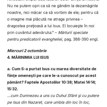
Nu ne putem opri ca să ne gândim la dezamăgirile
noastre, nici măcar ca să vorbim de ele; pentru că
o imagine mai plăcută ne atrage privirea –
dragostea preţioasă a lui Isus. El locuieşte în noi
prin cuvântul adevărului.” –
Mărturii
speciale
pentru predicatorii evangheliei
, pag. 388-390 engl.
Miercuri
2 octombrie
4. MĂRINIMIA LUI ISUS
a. Cum S-a purtat Isus cu marea diversitate de
fiinţe omeneşti pe care le-a cunoscut pe acest
pământ? Faptele Apostolilor 10:38; Matei 14:14;
15:32.
…cum Dumnezeu a uns cu Duhul Sfânt şi cu putere
pe Isus din Nazaret, care umbla din loc în loc,