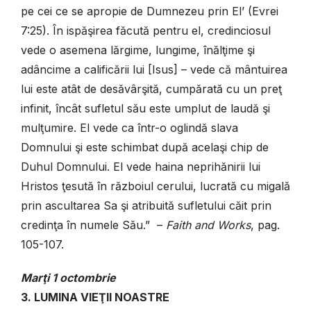
pe cei ce se apropie de Dumnezeu prin El’ (Evrei
7:25). În ispăşirea făcută pentru el, credinciosul
vede o asemena lărgime, lungime, înălţime şi
adâncime a calificării lui [Isus] – vede că mântuirea
lui este atât de desăvârşită, cumpărată cu un preţ
infinit, încât sufletul său este umplut de laudă şi
mulţumire. El vede ca într-o oglindă slava
Domnului şi este schimbat după acelaşi chip de
Duhul Domnului. El vede haina neprihănirii lui
Hristos ţesută în războiul cerului, lucrată cu migală
prin ascultarea Sa şi atribuită sufletului căit prin
credinţa în numele Său.” –
Faith and Works
, pag.
105-107.
Marţi
1 octombrie
3. LUMINA VIEŢII NOASTRE