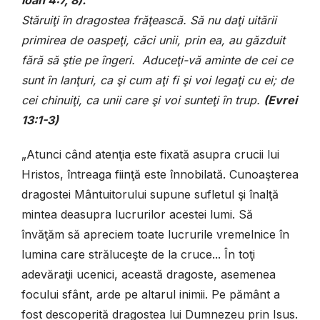
Stăruiţi în dragostea frăţească. Să nu daţi uitării
primirea de oaspeţi, căci unii, prin ea, au găzduit
fără să ştie pe îngeri. Aduceţi-vă aminte de cei ce
sunt în lanţuri, ca şi cum aţi fi şi voi legaţi cu ei; de
cei chinuiţi, ca unii care şi voi sunteţi în trup.
(Evrei
13:1-3)
„Atunci când atenţia este fixată asupra crucii lui
Hristos, întreaga fiinţă este înnobilată. Cunoaşterea
dragostei Mântuitorului supune sufletul şi înalţă
mintea deasupra lucrurilor acestei lumi. Să
învăţăm să apreciem toate lucrurile vremelnice în
lumina care străluceşte de la cruce... În toţi
adevăraţii ucenici, această dragoste, asemenea
focului sfânt, arde pe altarul inimii. Pe pământ a
fost descoperită dragostea lui Dumnezeu prin Isus.