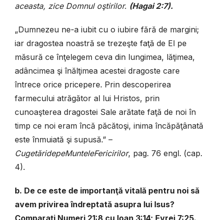
aceasta, zice Domnul oştirilor.
(
Hagai 2:7).
„Dumnezeu ne-a iubit cu o iubire fără de margini;
iar dragostea noastră se trezeşte faţă de El pe
măsură ce înţelegem ceva din lungimea, lăţimea,
adâncimea şi înălţimea acestei dragoste care
întrece orice pricepere. Prin descoperirea
farmecului atrăgător al lui Hristos, prin
cunoaşterea dragostei Sale arătate faţă de noi în
timp ce noi eram încă păcătoşi, inima încăpăţânată
este înmuiată şi supusă.” –
Cuget
ă
ri
de
pe
Muntele
Fericirilor
, pag. 76 engl. (cap.
4).
b. De ce este de importanţă vitală pentru noi să
avem privirea îndreptată asupra lui Isus?
Comparaţi Numeri 21:8 cu Ioan 3:14; Evrei 7:25.