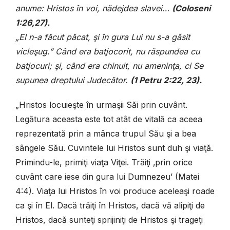
anume: Hristos în voi, nădejdea slavei…
(
Coloseni
1:26,27).
„El n-a făcut păcat, şi în gura Lui nu s-a găsit
vicleşug.” Când era batjocorit, nu răspundea cu
batjocuri; şi, când era chinuit, nu ameninţa, ci Se
supunea dreptului Judecător.
(
1 Petru 2:22, 23).
„Hristos locuieşte în urmaşii Săi prin cuvânt.
Legătura aceasta este tot atât de vitală ca aceea
reprezentată prin a mânca trupul Său şi a bea
sângele Său. Cuvintele lui Hristos sunt duh şi viaţă.
Primindu-le, primiţi viaţa Viţei. Trăiţi ‚prin orice
cuvânt care iese din gura lui Dumnezeu’ (Matei
4:4). Viaţa lui Hristos în voi produce aceleaşi roade
ca şi în El. Dacă trăiţi în Hristos, dacă vă alipiţi de
Hristos, dacă sunteţi sprijiniţi de Hristos şi trageţi