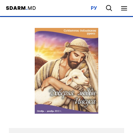
РУ
Acasa
/
Bibliotecă
/
Şcoala de Sabat
/
Având încredere în dragost