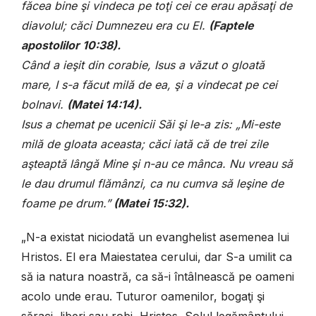
făcea bine şi vindeca pe toţi cei ce erau apăsaţi de
diavolul; căci Dumnezeu era cu El.
(
Faptele
apostolilor 10:38).
Când a ieşit din corabie, Isus a văzut o gloată
mare, I s-a făcut milă de ea, şi a vindecat pe cei
bolnavi.
(
Matei 14:14).
Isus a chemat pe ucenicii Săi şi le-a zis:
„Mi-este
milă de gloata aceasta; căci iată că de trei zile
aşteaptă lângă Mine şi n-au ce mânca. Nu vreau să
le dau drumul flămânzi, ca nu cumva să leşine de
foame pe drum.”
(
Matei 15:32).
„N-a existat niciodată un evanghelist asemenea lui
Hristos. El era Maiestatea cerului, dar S-a umilit ca
să ia natura noastră, ca să-i întâlnească pe oameni
acolo unde erau. Tuturor oamenilor, bogaţi şi
săraci, liberi sau robi, Hristos, Solul legământului,