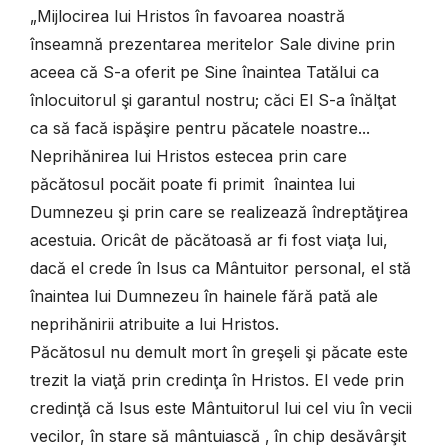
„Mijlocirea lui Hristos în favoarea noastră
înseamnă prezentarea meritelor Sale divine prin
aceea că S-a oferit pe Sine înaintea Tatălui ca
înlocuitorul şi garantul nostru; căci El S-a înălţat
ca să facă ispăşire pentru păcatele noastre...
Neprihănirea lui Hristos estecea prin care
păcătosul pocăit poate fi primit înaintea lui
Dumnezeu şi prin care se realizează îndreptăţirea
acestuia. Oricât de păcătoasă ar fi fost viaţa lui,
dacă el crede în Isus ca Mântuitor personal, el stă
înaintea lui Dumnezeu în hainele fără pată ale
neprihănirii atribuite a lui Hristos.
Păcătosul nu demult mort în greşeli şi păcate este
trezit la viaţă prin credinţa în Hristos. El vede prin
credinţă că Isus este Mântuitorul lui cel viu în vecii
vecilor, în stare să mântuiască ‚ în chip desăvârşit