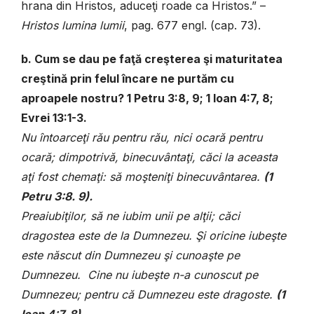
hrana din Hristos, aduceţi roade ca Hristos.” –
Hristos lumina
lumii
, pag. 677 engl. (cap. 73).
b. Cum se dau pe faţă creşterea şi maturitatea
creştină prin felul încare ne purtăm cu
aproapele nostru? 1 Petru 3:8, 9; 1 Ioan 4:7, 8;
Evrei 13:1-3.
Nu întoarceţi rău pentru rău, nici ocară pentru
ocară; dimpotrivă, binecuvântaţi, căci la aceasta
aţi fost chemaţi: să moşteniţi binecuvântarea.
(1
Petru 3:8. 9).
Preaiubiţilor, să ne iubim unii pe alţii; căci
dragostea este de la Dumnezeu. Şi oricine iubeşte
este născut din Dumnezeu şi cunoaşte pe
Dumnezeu. Cine nu iubeşte n-a cunoscut pe
Dumnezeu; pentru că Dumnezeu este dragoste.
(1
Ioan 4:7, 8).