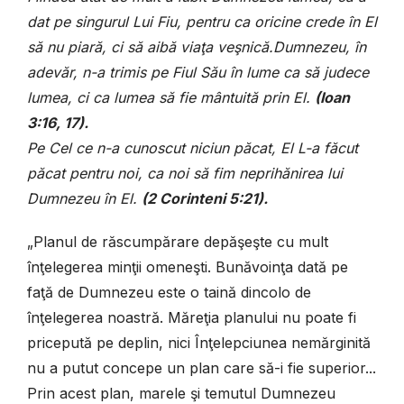
dat pe singurul Lui Fiu, pentru ca oricine crede în El
să nu piară, ci să aibă viaţa veşnică.Dumnezeu, în
adevăr, n-a trimis pe Fiul Său în lume ca să judece
lumea, ci ca lumea să fie mântuită prin El.
(Ioan
3:16, 17).
Pe Cel ce n-a cunoscut niciun păcat, El L-a făcut
păcat pentru noi, ca noi să fim neprihănirea lui
Dumnezeu în El.
(
2 Corinteni 5:21).
„Planul de răscumpărare depăşeşte cu mult
înţelegerea minţii omeneşti. Bunăvoinţa dată pe
faţă de Dumnezeu este o taină dincolo de
înţelegerea noastră. Măreţia planului nu poate fi
pricepută pe deplin, nici Înţelepciunea nemărginită
nu a putut concepe un plan care să-i fie superior...
Prin acest plan, marele şi temutul Dumnezeu