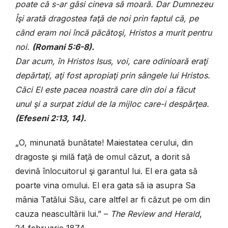
poate că s-ar găsi cineva să moară. Dar Dumnezeu
Îşi arată dragostea faţă de noi prin faptul că, pe
când eram noi încă păcătoşi, Hristos a murit pentru
noi.
(Romani 5:6-8).
Dar acum, în Hristos Isus, voi, care odinioară eraţi
depărtaţi, aţi fost apropiaţi prin sângele lui Hristos.
Căci El este pacea noastră care din doi a făcut
unul şi a surpat zidul de la mijloc care-i despărţea.
(Efeseni 2:13, 14).
„O, minunată bunătate! Maiestatea cerului, din
dragoste şi milă faţă de omul căzut, a dorit să
devină înlocuitorul şi garantul lui. El era gata să
poarte vina omului. El era gata să ia asupra Sa
mânia Tatălui Său, care altfel ar fi căzut pe om din
cauza neascultării lui.” –
The Review and Herald
,
24 februarie 1874.