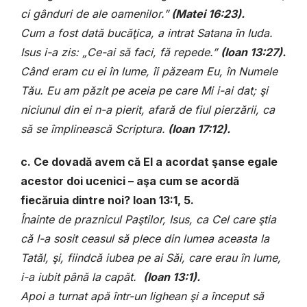
ci gânduri de ale oamenilor.”
(
Matei 16:23).
Cum a fost dată bucăţica, a intrat Satana în Iuda.
Isus i-a zis:
„Ce-ai să faci, fă repede.”
(
Ioan 13:27).
Când eram cu ei în lume, îi păzeam Eu, în Numele
Tău. Eu am păzit pe aceia pe care Mi i-ai dat; şi
niciunul din ei n-a pierit, afară de fiul pierzării, ca
să se împlinească Scriptura.
(
Ioan 17:12).
c. Ce dovadă avem că El a acordat şanse egale
acestor doi ucenici – aşa cum se acordă
fiecăruia dintre noi? Ioan 13:1, 5.
Înainte de praznicul Paştilor, Isus, ca Cel care ştia
că I-a sosit ceasul să plece din lumea aceasta la
Tatăl, şi, fiindcă iubea pe ai Săi, care erau în lume,
i-a iubit până la capăt.
(
Ioan 13:1).
Apoi a turnat apă într-un lighean şi a început să