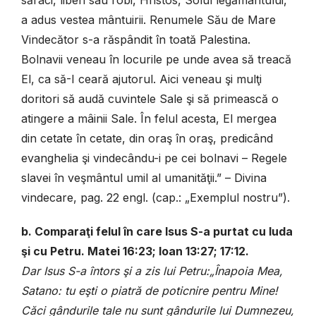
a adus vestea mântuirii. Renumele Său de Mare
Vindecător s-a răspândit în toată Palestina.
Bolnavii veneau în locurile pe unde avea să treacă
El, ca să-I ceară ajutorul. Aici veneau şi mulţi
doritori să audă cuvintele Sale şi să primească o
atingere a mâinii Sale. În felul acesta, El mergea
din cetate în cetate, din oraş în oraş, predicând
evanghelia şi vindecându-i pe cei bolnavi – Regele
slavei în veşmântul umil al umanităţii.” – Divina
vindecare, pag. 22 engl. (cap.: „Exemplul nostru”).
b. Comparaţi felul în care Isus S-a purtat cu Iuda
şi cu Petru. Matei 16:23; Ioan 13:27; 17:12.
Dar Isus S-a întors şi a zis lui Petru:
„Înapoia Mea,
Satano: tu eşti o piatră de poticnire pentru Mine!
Căci gândurile tale nu sunt gândurile lui Dumnezeu,