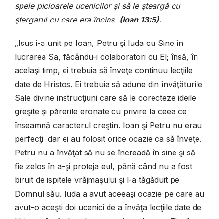
spele picioarele ucenicilor şi să le şteargă cu
ştergarul cu care era încins.
(
Ioan 13:5).
„Isus i-a unit pe Ioan, Petru şi Iuda cu Sine în
lucrarea Sa, făcându-i colaboratori cu El; însă, în
acelaşi timp, ei trebuia să înveţe continuu lecţiile
date de Hristos. Ei trebuia să adune din învăţăturile
Sale divine instrucţiuni care să le corecteze ideile
greşite şi părerile eronate cu privire la ceea ce
înseamnă caracterul creştin. Ioan şi Petru nu erau
perfecţi, dar ei au folosit orice ocazie ca să înveţe.
Petru nu a învăţat să nu se încreadă în sine şi să
fie zelos în a-şi proteja eul, până când nu a fost
biruit de ispitele vrăjmaşului şi l-a tăgăduit pe
Domnul său. Iuda a avut aceeaşi ocazie pe care au
avut-o aceşti doi ucenici de a învăţa lecţiile date de