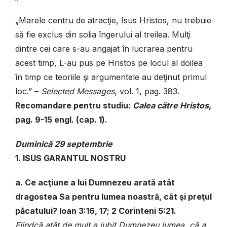
„Marele centru de atracţie, Isus Hristos, nu trebuie
să fie exclus din solia îngerului al treilea. Mulţi
dintre cei care s-au angajat în lucrarea pentru
acest timp, L-au pus pe Hristos pe locul al doilea
în timp ce teoriile şi argumentele au deţinut primul
loc.” –
Selected Messages
, vol. 1, pag. 383.
Recomandare pentru studiu:
Calea către Hristos
,
pag. 9-15 engl. (cap. 1).
Duminică
29 septembrie
1. ISUS GARANTUL NOSTRU
a. Ce acţiune a lui Dumnezeu arată atât
dragostea Sa pentru lumea noastră, cât şi preţul
păcatului? Ioan
3:16, 17; 2
Corinteni
5:21.
Fiindcă atât de mult a iubit Dumnezeu lumea, că a