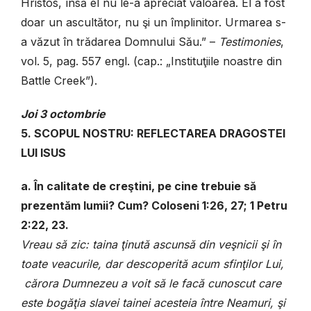
Hristos, însă el nu le-a apreciat valoarea. El a fost
doar un ascultător, nu şi un împlinitor. Urmarea s-
a văzut în trădarea Domnului Său.” –
Testimonies
,
vol. 5, pag. 557 engl. (cap.: „Instituţiile noastre din
Battle Creek”).
Joi
3 octombrie
5. SCOPUL NOSTRU: REFLECTAREA DRAGOSTEI
LUI ISUS
a. În calitate de creştini, pe cine trebuie să
prezentăm lumii? Cum? Coloseni 1:26, 27; 1 Petru
2:22, 23.
Vreau să zic: taina ţinută ascunsă din veşnicii şi în
toate veacurile, dar descoperită acum sfinţilor Lui,
cărora Dumnezeu a voit să le facă cunoscut care
este bogăţia slavei tainei acesteia între Neamuri, şi