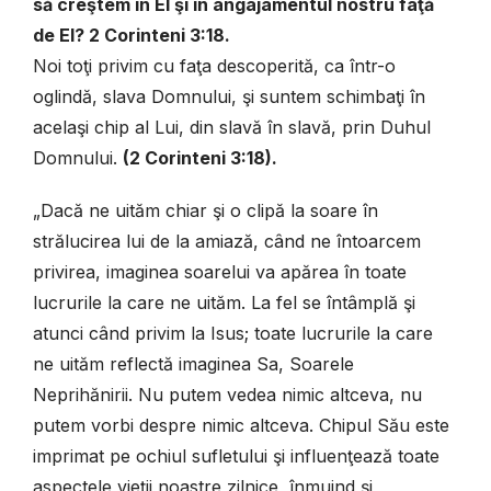
s
ă
cre
ş
tem
î
n
El
ş
i
î
n
angajamentul
nostru
fa
ţă
de
El
? 2
Corinteni
3:18.
Noi toţi privim cu faţa descoperită, ca într-o
oglindă, slava Domnului, şi suntem schimbaţi în
acelaşi chip al Lui, din slavă în slavă, prin Duhul
Domnului.
(2 Corinteni 3:18).
„Dacă ne uităm chiar şi o clipă la soare în
strălucirea lui de la amiază, când ne întoarcem
privirea, imaginea soarelui va apărea în toate
lucrurile la care ne uităm. La fel se întâmplă şi
atunci când privim la Isus; toate lucrurile la care
ne uităm reflectă imaginea Sa, Soarele
Neprihănirii. Nu putem vedea nimic altceva, nu
putem vorbi despre nimic altceva. Chipul Său este
imprimat pe ochiul sufletului şi influenţează toate
aspectele vieţii noastre zilnice, înmuind şi