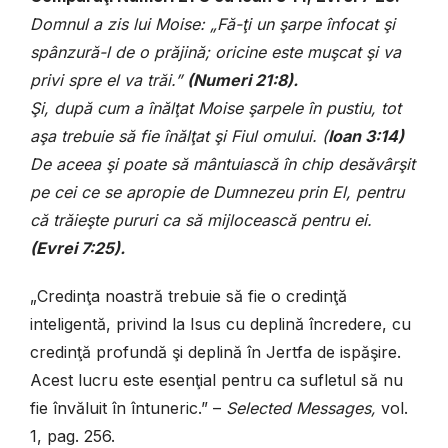
Domnul a zis lui Moise: „Fă-ţi un şarpe înfocat şi
spânzură-l de o prăjină; oricine este muşcat şi va
privi spre el va trăi.”
(
Numeri 21:8).
Şi, după cum a înălţat Moise şarpele în pustiu, tot
aşa trebuie să fie înălţat şi Fiul omului. (
Ioan 3:14)
De aceea şi poate să mântuiască în chip desăvârşit
pe cei ce se apropie de Dumnezeu prin El, pentru
că trăieşte pururi ca să mijlocească pentru ei.
(
Evrei 7:25).
„Credinţa noastră trebuie să fie o credinţă
inteligentă, privind la Isus cu deplină încredere, cu
credinţă profundă şi deplină în Jertfa de ispăşire.
Acest lucru este esenţial pentru ca sufletul să nu
fie învăluit în întuneric.” –
Selected Messages,
vol.
1, pag. 256.