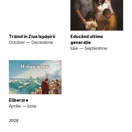
Trăind în Ziua Ispășirii
Educând ultima
October — Decembrie
generație
Iulie — Septembrie
Eliberare
Aprilie — Iunie
2018