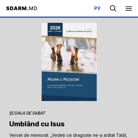
РУ
Acasa
/
Bibliotecă
/
Şcoala de Sabat
ŞCOALA DE SABAT
Umblând cu Isus
Verset de memorat: „Vedeți ce dragoste ne-a arătat Tatăl,