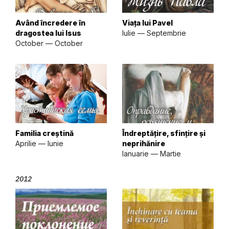
Având încredere în
Viața lui Pavel
dragostea lui Isus
Iulie — Septembrie
October — October
Familia creștină
Îndreptățire, sfințire și
Aprilie — Iunie
neprihănire
Ianuarie — Martie
2012