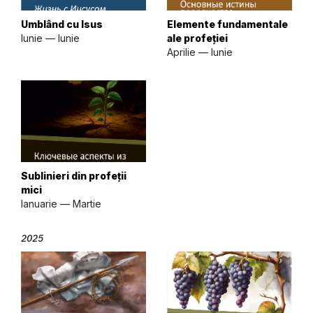
Umblând cu Isus
Elemente fundamentale
Iunie — Iunie
ale profeției
Aprilie — Iunie
Sublinieri din profeții
mici
Ianuarie — Martie
2025