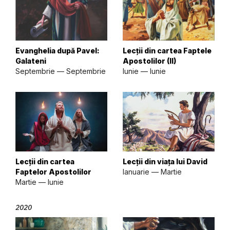
Evanghelia după Pavel:
Lecții din cartea Faptele
Galateni
Apostolilor (II)
Septembrie — Septembrie
Iunie — Iunie
Lecții din cartea
Lecții din viața lui David
Faptelor Apostolilor
Ianuarie — Martie
Martie — Iunie
2020