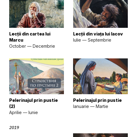
Lecții din cartea lui
Lecții din viața lui Iacov
Marcu
Iulie — Septembrie
October — Decembrie
Pelerinajul prin pustie
Pelerinajul prin pustie
(2)
Ianuarie — Martie
Aprilie — Iunie
2019