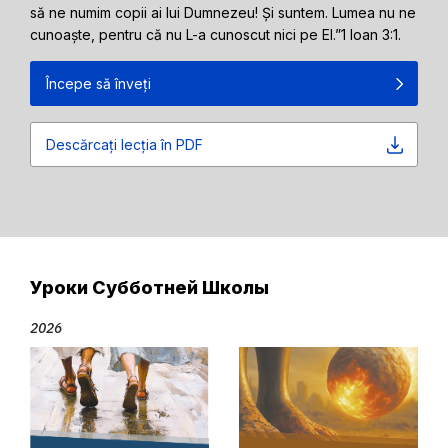
să ne numim copii ai lui Dumnezeu! Și suntem. Lumea nu ne
cunoaște, pentru că nu L-a cunoscut nici pe El.”1 Ioan 3:1.
Începe să înveți
Descărcați lecția în PDF
Уроки Субботней Школы
2026