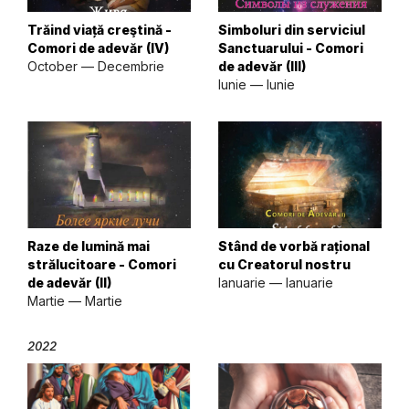
Trăind viață creştină -
Simboluri din serviciul
Comori de adevăr (IV)
Sanctuarului - Comori
October — Decembrie
de adevăr (III)
Iunie — Iunie
Raze de lumină mai
Stând de vorbă rațional
strălucitoare - Comori
cu Creatorul nostru
de adevăr (II)
Ianuarie — Ianuarie
Martie — Martie
2022