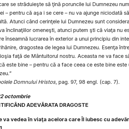
are se străduieşte să ţină poruncile lui Dumnezeu numa
iei – pentru că aşa i se cere – nu va ajunge niciodată s
ltă. Atunci când cerinţele lui Dumnezeu sunt consider
va înclinaţiilor omeneşti, atunci putem şti că viaţa nu e
re înseamnă lucrarea în exterior a unui principiu din int
ihănire, dragostea de legea lui Dumnezeu. Esenţa întreg
ioşia faţă de Mântuitorul nostru. Aceasta ne va face 
că este bine – pentru că a face ceea ce este bine este u
eu.”
olele Domnului Hristos
, pag. 97, 98 engl. (cap. 7).
2 octombrie
ENTIFICÂND ADEVĂRATA DRAGOSTE
se va vedea în viaţa acelora care Îl iubesc cu adev
1.