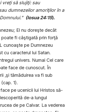
vreţi să slujiţi: sau
 sau dumnezeilor amoriţilor în a
i Domnului.”
(
Iosua 24:15
).
Dumnezeu; El nu doreşte decât
 poate fi câştigată prin forţă
 A-L cunoaşte pe Dumnezeu
t cu caracterul lui Satan.
întregul univers. Numai Cel care
ate face de cunoscut. În
ii ‚şi tămăduirea va fi sub
 (cap. 1).
face pe ucenicii lui Hristos să-
descoperită de-a lungul
 crucea de pe Calvar. La vederea