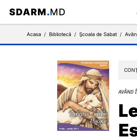
Acasa
/
Bibliotecă
/
Şcoala de Sabat
/
Având
CON
AVÂND Î
Le
Es