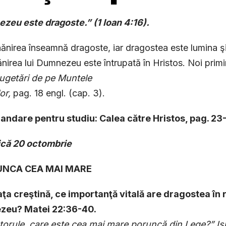
zeu este dragoste.” (1 Ioan 4:16).
ănirea înseamnă dragoste, iar dragostea este lumina ş
nirea lui Dumnezeu este întrupată în Hristos. Noi prim
ugetări de pe Muntele
lor,
pag. 18 engl. (cap. 3).
ndare pentru studiu: Calea către Hristos, pag. 23-3
ică
20 octombrie
RUNCA CEA MAI MARE
iaţa creştină, ce importanţă vitală are dragostea în 
eu? Matei 22:36-40.
torule, care este cea mai mare poruncă din Lege?” Is