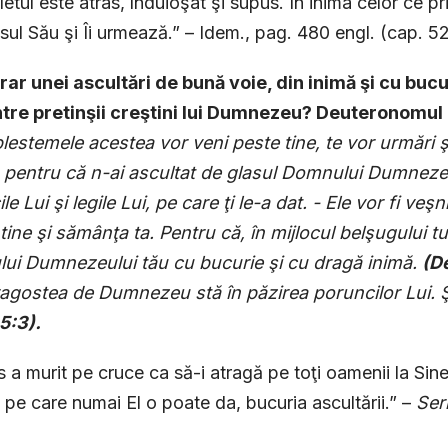
fletul este atras, înduioşat şi supus. În inima celor ce p
sul Său şi Îi urmează.” – Idem., pag. 480 engl. (cap. 52
rar unei ascultări de bună voie, din inimă şi cu bucu
ntre pretinşii creştini lui Dumnezeu? Deuteronomul 
lestemele acestea vor veni peste tine, te vor urmări şi
, pentru că n-ai ascultat de glasul Domnului Dumnezeu
e Lui şi legile Lui, pe care ţi le-a dat. -
Ele vor fi veşn
tine şi sămânţa ta. Pentru că, în mijlocul belşugului tutu
ui Dumnezeului tău cu bucurie şi cu dragă inimă.
(
D
agostea de Dumnezeu stă în păzirea poruncilor Lui. Ş
 5:3).
s a murit pe cruce ca să-i atragă pe toţi oamenii la Si
 pe care numai El o poate da, bucuria ascultării.” –
Ser