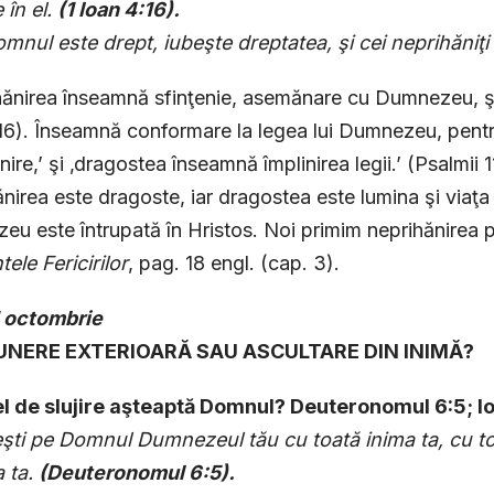
în el.
(
1 Ioan 4:16).
mnul este drept, iubeşte dreptatea, şi cei neprihăniţi
ănirea înseamnă sfinţenie, asemănare cu Dumnezeu, ş
16). Înseamnă conformare la legea lui Dumnezeu, pentr
nire,’ şi ‚dragostea înseamnă împlinirea legii.’ (Psalmii
nirea este dragoste, iar dragostea este lumina şi viaţa
u este întrupată în Hristos. Noi primim neprihănirea p
ele Fericirilor
, pag. 18 engl. (cap. 3).
 octombrie
PUNERE EXTERIOARĂ SAU ASCULTARE DIN INIMĂ?
fel de slujire aşteaptă Domnul? Deuteronomul 6:5; I
şti pe Domnul Dumnezeul tău cu toată inima ta, cu tot
a ta.
(
Deuteronomul 6:5
).