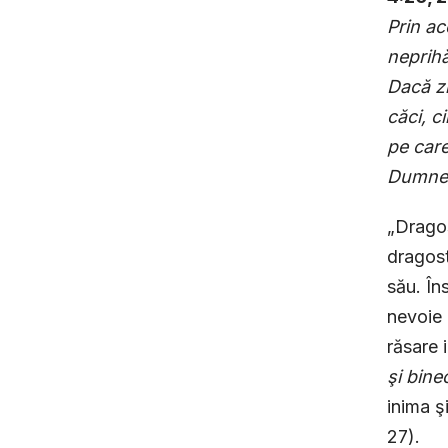
Prin ac
neprihă
Dacă zi
căci, c
pe car
Dumnez
„Dragos
dragost
său. În
nevoie 
răsare 
şi bine
inima ş
27).