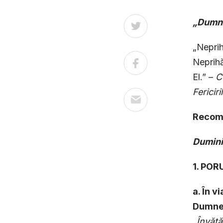
„Dumne
„Neprih
Neprihă
El.” –
C
Fericiri
Recoma
Dumin
1. PO
a. În v
Dumnez
„Învăţă