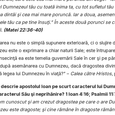
Dumnezeul tău cu toată inima ta, cu tot sufletul tău ş
a dintâi şi cea mai mare poruncă. Iar a doua, asemene
le tău ca pe tine însuţi.” În aceste două porunci se 
i.
(
Matei
22:36-40)
area nu este o simplă supunere exterioară, ci o slujire 
u este o exprimare a chiar naturii Sale; este întrupare
onsecinţă ea este temelia guvernării Sale în cer şi pe p
 după asemănarea cu Dumnezeu, dacă dragostea divină e
tă legea lui Dumnezeu în viaţă?” –
Calea către Hristos
,
 descrie apostolul Ioan pe scurt caracterul lui Dum
aracterul Său şi neprihănire? 1 Ioan 4:16; Psalmii 11:
 am cunoscut şi am crezut dragostea pe care o are D
eu este dragoste; şi cine rămâne în dragoste rămâ