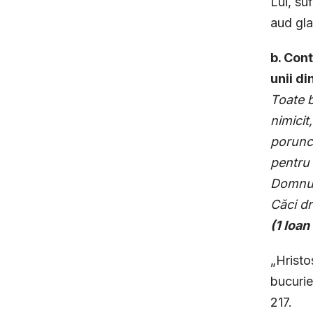
Lui, su
aud gla
b. Cont
unii di
Toate b
nimicit
poruncil
pentru 
Domnul
Căci dr
(
1 Ioan
„Hristo
bucurie
217.