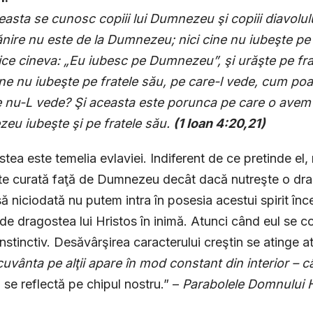
easta se cunosc copiii lui Dumnezeu şi copiii diavolulu
nire nu este de la Dumnezeu; nici cine nu iubeşte pe
ce cineva: „Eu iubesc pe Dumnezeu”, şi urăşte pe fra
ine nu iubeşte pe fratele său, pe care-l vede, cum p
e nu-L vede?
Şi aceasta este porunca pe care o avem d
eu iubeşte şi pe fratele său.
(
1 Ioan 4:20,21)
tea este temelia evlaviei. Indiferent de ce pretinde el,
e curată faţă de Dumnezeu decât dacă nutreşte o drago
să niciodată nu putem intra în posesia acestui spirit înce
de dragostea lui Hristos în inimă. Atunci când eul se 
instinctiv. Desăvârşirea caracterului creştin se atinge 
cuvânta pe alţii apare în mod constant din interior – c
i se reflectă pe chipul nostru.” –
Parabolele
Domnului H