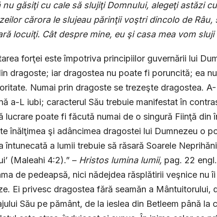
 nu găsiţi cu cale să slujiţi Domnului, alegeţi astăzi cui 
ilor cărora le slujeau părinţii voştri dincolo de Râu,
ară locuiţi.
Cât despre mine, eu şi casa mea vom sluj
tarea forţei este împotriva principiilor guvernării lui 
 din dragoste; iar dragostea nu poate fi poruncită; ea nu
oritate. Numai prin dragoste se trezeşte dragostea.
ă a-L iubi; caracterul Său trebuie manifestat în contras
 lucrare poate fi făcută numai de o singură Fiinţă din 
e înălţimea şi adâncimea dragostei lui Dumnezeu o po
 întunecată a lumii trebuie să răsară Soarele Neprihănir
lui’ (Maleahi 4:2).” –
Hristos lumina lumii,
pag. 22 engl.
ma de pedeapsă, nici nădejdea răsplătirii veşnice nu îi 
e. Ei privesc dragostea fără seamăn a Mântuitorului, 
ajului Său pe pământ, de la ieslea din Betleem până la