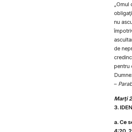
„Omul c
obligaţ
nu ascu
împotri
asculta
de nepr
credinc
pentru 
Dumnez
–
Parab
Marţi
2
3. ID
a. Ce 
4:20, 2