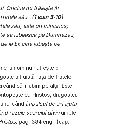
i. Oricine nu trăieşte în
 fratele său.
(
1 Ioan 3:10)
tele său, este un mincinos;
oate să iubească pe Dumnezeu,
e la El: cine iubeşte pe
 nici un om nu nutreşte o
ste altruistă faţă de fratele
rcând să-i iubim pe alţii. Este
contopeşte cu Hristos, dragostea
atunci când
impulsul de a-i ajuta
ând razele soarelui divin
umple
ristos,
pag. 384 engl. (cap.