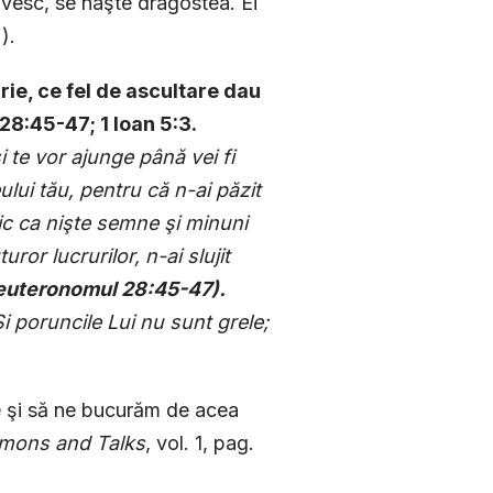
rivesc, se naşte dragostea. Ei
).
rie, ce fel de ascultare dau
28:45-47; 1 Ioan 5:3.
 te vor ajunge până vei fi
lui tău, pentru că n-ai păzit
ic ca nişte semne şi minuni
ror lucrurilor, n-ai slujit
euteronomul 28:45-47).
i poruncile Lui nu sunt grele;
ne şi să ne bucurăm de acea
mons and Talks
, vol. 1, pag.