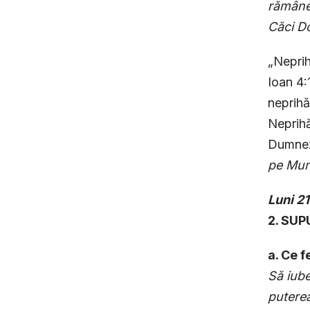
rămâne 
Căci Do
„Neprih
Ioan 4:
neprihă
Neprihă
Dumneze
pe Munt
Luni
21
2. SU
a. Ce 
Să iube
putere