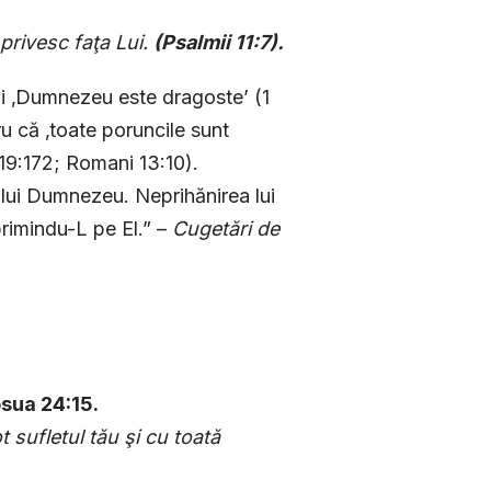
 privesc faţa Lui.
(
Psalmii 11:7
).
i ‚Dumnezeu este dragoste’ (1
u că ‚toate poruncile sunt
 119:172; Romani 13:10).
 lui Dumnezeu. Neprihănirea lui
rimindu-L pe El.” –
Cugetări de
osua 24:15.
 sufletul tău şi cu toată