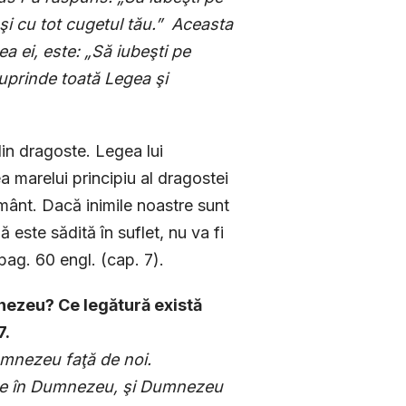
i cu tot cugetul tău.”
Aceasta
a ei, este: „Să iubeşti pe
cuprinde toată Legea şi
din dragoste. Legea lui
a marelui principiu al dragostei
ământ. Dacă inimile noastre sunt
ste sădită în suflet, nu va fi
 pag. 60 engl. (cap. 7).
nezeu? Ce legătură există
7.
umnezeu faţă de noi.
ne în Dumnezeu, şi Dumnezeu