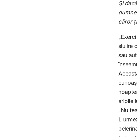
Şi dacă
dumneze
căror ţ
„Exerci
slujire
sau aut
înseamn
Această
cunoaşt
noaptea
aripile 
„Nu tea
L urmez
pelerin