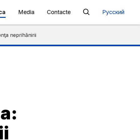
eca
Media
Contacte
Русский
nţa neprihănirii
a:
ii