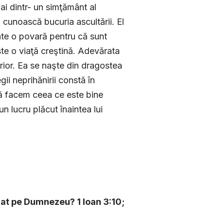
i dintr- un simţământ al
ă cunoască bucuria ascultării. El
ate o povară pentru că sunt
ste o viaţă creştină. Adevărata
erior. Ea se naşte din dragostea
ii neprihănirii constă în
să facem ceea ce este bine
n lucru plăcut înaintea lui
ărat pe Dumnezeu? 1 Ioan 3:10;