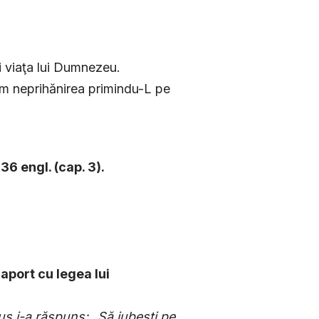
i viaţa lui Dumnezeu.
im neprihănirea primindu-L pe
6 engl. (cap. 3).
raport cu legea lui
us i-a răspuns:
„Să iubeşti pe