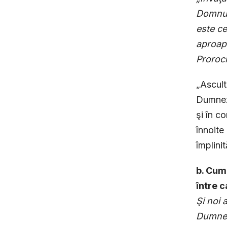
Domnul 
este ce
aproape
Proroci
„Ascult
Dumneze
şi în c
înnoite
împlini
b. Cum
între c
Şi noi
Dumnez