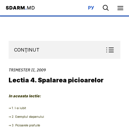
РУ
Acasa
/
Bibliotecă
/
Şcoala de Sabat
/
Trimester II, 2009
/
Lect
CONŢINUT
TRIMESTER II, 2009
Lectia 4. Spalarea picioarelor
In aceasta lectie:
⇒ 1. I-a iubit
⇒ 2. Exemplul stapanului
⇒ 3. Picioarele prafuite