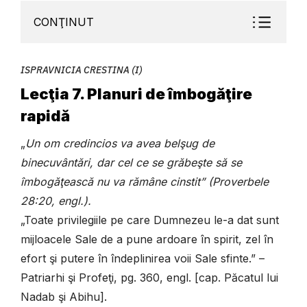
CONŢINUT
ISPRAVNICIA CRESTINA (I)
Lecţia 7. Planuri de îmbogăţire
rapidă
„
Un om credincios va avea belşug de
binecuvântări, dar cel ce se grăbeşte să se
îmbogăţească nu va rămâne cinstit” (Proverbele
28:20, engl.).
„Toate privilegiile pe care Dumnezeu le-a dat sunt
mijloacele Sale de a pune ardoare în spirit, zel în
efort şi putere în îndeplinirea voii Sale sfinte.” –
Patriarhi şi Profeţi, pg. 360, engl. [cap. Păcatul lui
Nadab şi Abihu].