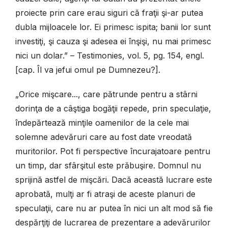
proiecte prin care erau siguri că fraţii şi-ar putea
dubla mijloacele lor. Ei primesc ispita; banii lor sunt
investiţi, şi cauza şi adesea ei înşişi, nu mai primesc
nici un dolar.” – Testimonies, vol. 5, pg. 154, engl.
[cap. Îl va jefui omul pe Dumnezeu?].
„Orice mişcare..., care pătrunde pentru a stârni
dorinţa de a câştiga bogăţii repede, prin speculaţie,
îndepărtează minţile oamenilor de la cele mai
solemne adevăruri care au fost date vreodată
muritorilor. Pot fi perspective încurajatoare pentru
un timp, dar sfârşitul este prăbuşire. Domnul nu
sprijină astfel de mişcări. Dacă această lucrare este
aprobată, mulţi ar fi atraşi de aceste planuri de
speculaţii, care nu ar putea în nici un alt mod să fie
despărţiţi de lucrarea de prezentare a adevărurilor