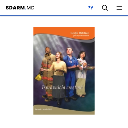
РУ
Acasa
/
Bibliotecă
/
Şcoala de Sabat
/
Ispravnicia crestina (I)
/