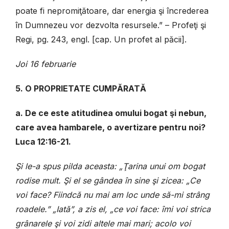
poate fi nepromiţătoare, dar energia şi încrederea
în Dumnezeu vor dezvolta resursele.” – Profeţi şi
Regi, pg. 243, engl. [cap. Un profet al păcii].
Joi 16 februarie
5. O PROPRIETATE CUMPĂRATĂ
a. De ce este atitudinea omului bogat şi nebun,
care avea hambarele, o avertizare pentru noi?
Luca 12:16-21.
Şi le-a spus pilda aceasta: „Ţarina unui om bogat
rodise mult. Şi el se gândea în sine şi zicea: „Ce
voi face? Fiindcă nu mai am loc unde să-mi strâng
roadele.” „Iată”, a zis el, „ce voi face: îmi voi strica
grânarele şi voi zidi altele mai mari; acolo voi