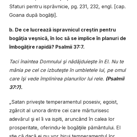
Sfaturi pentru isprăvnicie, pg. 231, 232, engl. [cap.
Goana după bogăţii].
b. De ce lucrează ispravnicul creştin pentru
bogăţia veşnică, în loc să se implice în planuri de
îmbogăţire rapidă? Psalmii 37:7.
Taci înaintea Domnului şi nădăjduieşte în El. Nu te
mânia pe cel ce izbuteşte în umbletele lui, pe omul
care îşi vede împlinirea planurilor lui rele.
(Psalmii
37:7).
„Satan priveşte temperamentul posesiv, egoist,
zgârcit al unora dintre cei care mărturisesc
adevărul şi el îi va ispiti, aruncând în calea lor
prosperitate, oferindu-le bogăţiile pământului. El
ştie că dacă ei nu vor birui temperamentul lor