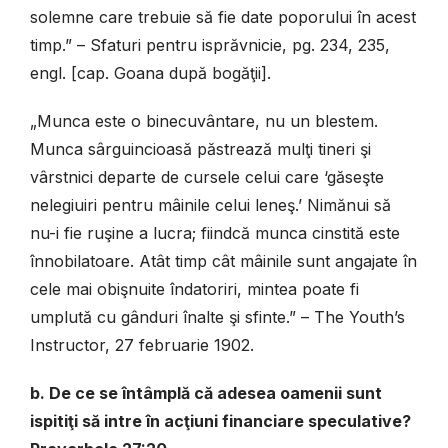
solemne care trebuie să fie date poporului în acest
timp.” – Sfaturi pentru isprăvnicie, pg. 234, 235,
engl. [cap. Goana după bogăţii].
„Munca este o binecuvântare, nu un blestem.
Munca sârguincioasă păstrează mulţi tineri şi
vârstnici departe de cursele celui care ‘găseşte
nelegiuiri pentru mâinile celui leneş.’ Nimănui să
nu-i fie ruşine a lucra; fiindcă munca cinstită este
înnobilatoare. Atât timp cât mâinile sunt angajate în
cele mai obişnuite îndatoriri, mintea poate fi
umplută cu gânduri înalte şi sfinte.” – The Youth’s
Instructor, 27 februarie 1902.
b. De ce se întâmplă că adesea oamenii sunt
ispitiţi să intre în acţiuni financiare speculative?