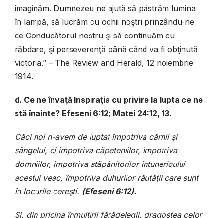
imaginăm. Dumnezeu ne ajută să păstrăm lumina
în lampă, să lucrăm cu ochii noştri prinzându-ne
de Conducătorul nostru şi să continuăm cu
răbdare, şi perseverenţă până când va fi obţinută
victoria.” – The Review and Herald, 12 noiembrie
1914.
d. Ce ne învaţă Inspiraţia cu privire la lupta ce ne
stă înainte? Efeseni 6:12; Matei 24:12, 13.
Căci noi n-avem de luptat împotriva cărnii şi
sângelui, ci împotriva căpeteniilor, împotriva
domniilor, împotriva stăpânitorilor întunericului
acestui veac, împotriva duhurilor răutăţii care sunt
în locurile cereşti.
(Efeseni 6:12).
Şi, din pricina înmulţirii fărădelegii, dragostea celor