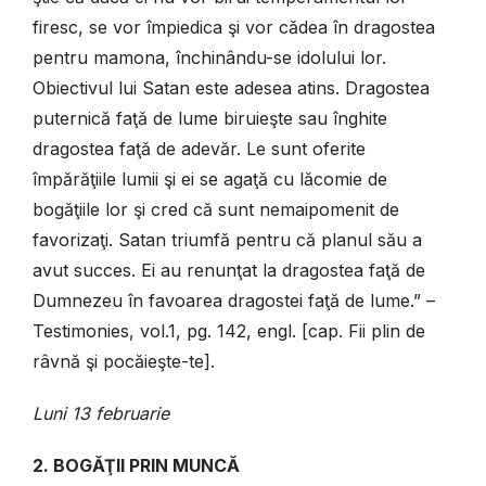
firesc, se vor împiedica şi vor cădea în dragostea
pentru mamona, închinându-se idolului lor.
Obiectivul lui Satan este adesea atins. Dragostea
puternică faţă de lume biruieşte sau înghite
dragostea faţă de adevăr. Le sunt oferite
împărăţiile lumii şi ei se agaţă cu lăcomie de
bogăţiile lor şi cred că sunt nemaipomenit de
favorizaţi. Satan triumfă pentru că planul său a
avut succes. Ei au renunţat la dragostea faţă de
Dumnezeu în favoarea dragostei faţă de lume.” –
Testimonies, vol.1, pg. 142, engl. [cap. Fii plin de
râvnă şi pocăieşte-te].
Luni 13 februarie
2. BOGĂŢII PRIN MUNCĂ