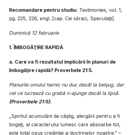
Recomandare pentru studiu:
Testimonies, vol. 1,
pg. 225, 226, engl. [cap. Cei săraci, Speculaţii].
Duminică 12 februarie
1. ÎMBOGĂŢIRE RAPIDĂ
a. Care va fi rezultatul implicării în planuri de
îmbogăţire rapidă? Proverbele 21:5.
Planurile omului harnic nu duc decât la belşug, dar
cel ce lucrează cu grabă n-ajunge decât la lipsă.
(Proverbele 21:5).
„Spiritul acumulării de câştig, alergării pentru a fi
bogaţi, al caracterului lumesc care absoarbe tot,
este total opus credinţei şi doctrinelor noastre.” –