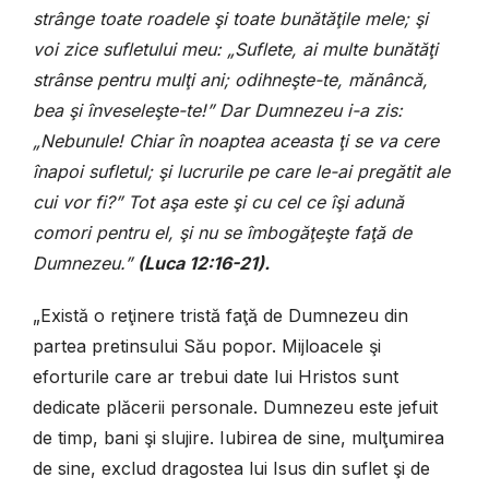
strânge toate roadele şi toate bunătăţile mele; şi
voi zice sufletului meu: „Suflete, ai multe bunătăţi
strânse pentru mulţi ani; odihneşte-te, mănâncă,
bea şi înveseleşte-te!” Dar Dumnezeu i-a zis:
„Nebunule! Chiar în noaptea aceasta ţi se va cere
înapoi sufletul; şi lucrurile pe care le-ai pregătit ale
cui vor fi?” Tot aşa este şi cu cel ce îşi adună
comori pentru el, şi nu se îmbogăţeşte faţă de
Dumnezeu.”
(Luca 12:16-21).
„Există o reţinere tristă faţă de Dumnezeu din
partea pretinsului Său popor. Mijloacele şi
eforturile care ar trebui date lui Hristos sunt
dedicate plăcerii personale. Dumnezeu este jefuit
de timp, bani şi slujire. Iubirea de sine, mulţumirea
de sine, exclud dragostea lui Isus din suflet şi de