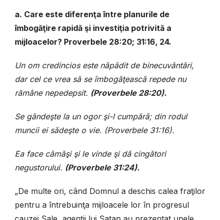
a. Care este diferenţa între planurile de
îmbogăţire rapidă şi investiţia potrivită a
mijloacelor? Proverbele 28:20; 31:16, 24.
Un om credincios este năpădit de binecuvântări,
dar cel ce vrea să se îmbogăţească repede nu
rămâne nepedepsit.
(Proverbele 28:20).
Se gândeşte la un ogor şi-l cumpără; din rodul
muncii ei sădeşte o vie. (Proverbele 31:16).
Ea face cămăşi şi le vinde şi dă cingători
negustorului.
(Proverbele 31:24).
„De multe ori, când Domnul a deschis calea fraţilor
pentru a întrebuinţa mijloacele lor în progresul
cauzei Sale, agenţii lui Satan au prezentat unele