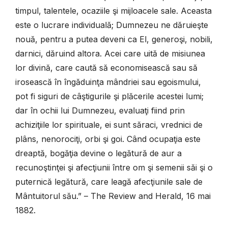
timpul, talentele, ocaziile şi mijloacele sale. Aceasta
este o lucrare individuală; Dumnezeu ne dăruieşte
nouă, pentru a putea deveni ca El, generoşi, nobili,
darnici, dăruind altora. Acei care uită de misiunea
lor divină, care caută să economisească sau să
irosească în îngăduinţa mândriei sau egoismului,
pot fi siguri de câştigurile şi plăcerile acestei lumi;
dar în ochii lui Dumnezeu, evaluaţi fiind prin
achiziţiile lor spirituale, ei sunt săraci, vrednici de
plâns, nenorociţi, orbi şi goi. Când ocupaţia este
dreaptă, bogăţia devine o legătură de aur a
recunoştinţei şi afecţiunii între om şi semenii săi şi o
puternică legătură, care leagă afecţiunile sale de
Mântuitorul său.” – The Review and Herald, 16 mai
1882.