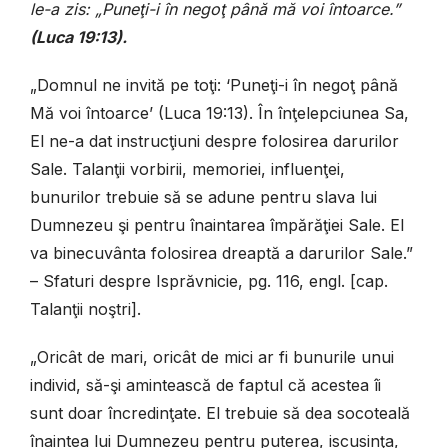
le-a zis: „Puneţi-i în negoţ până mă voi întoarce.”
(Luca 19:13).
„Domnul ne invită pe toţi: ‘Puneţi-i în negoţ până
Mă voi întoarce’ (Luca 19:13). În înţelepciunea Sa,
El ne-a dat instrucţiuni despre folosirea darurilor
Sale. Talanţii vorbirii, memoriei, influenţei,
bunurilor trebuie să se adune pentru slava lui
Dumnezeu şi pentru înaintarea împărăţiei Sale. El
va binecuvânta folosirea dreaptă a darurilor Sale.”
– Sfaturi despre Isprăvnicie, pg. 116, engl. [cap.
Talanţii noştri].
„Oricât de mari, oricât de mici ar fi bunurile unui
individ, să-şi amintească de faptul că acestea îi
sunt doar încredinţate. El trebuie să dea socoteală
înaintea lui Dumnezeu pentru puterea, iscusinţa,