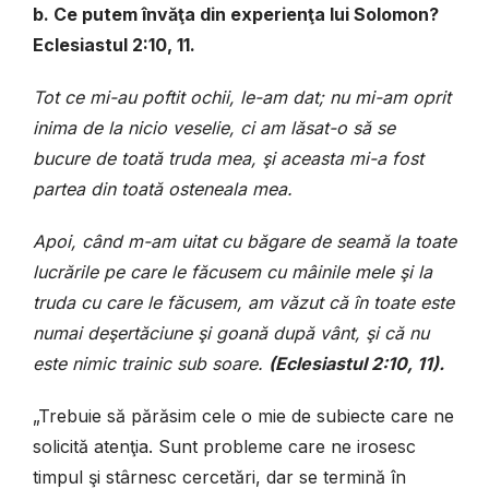
b. Ce putem învăţa din experienţa lui Solomon?
Eclesiastul 2:10, 11.
Tot ce mi-au poftit ochii, le-am dat; nu mi-am oprit
inima de la nicio veselie, ci am lăsat-o să se
bucure de toată truda mea, şi aceasta mi-a fost
partea din toată ostenea
la mea.
Apoi, când m-am uitat cu băgare de seamă la toate
lucrările pe care le făcusem cu mâinile mele şi la
truda cu care le făcusem, am văzut că în toate este
numai deşertăciune şi goană după vânt, şi că nu
este nimic trainic sub soare.
(Eclesiastul 2:10, 11).
„Trebuie să părăsim cele o mie de subiecte care ne
solicită atenţia. Sunt probleme care ne irosesc
timpul şi stârnesc cercetări, dar se termină în