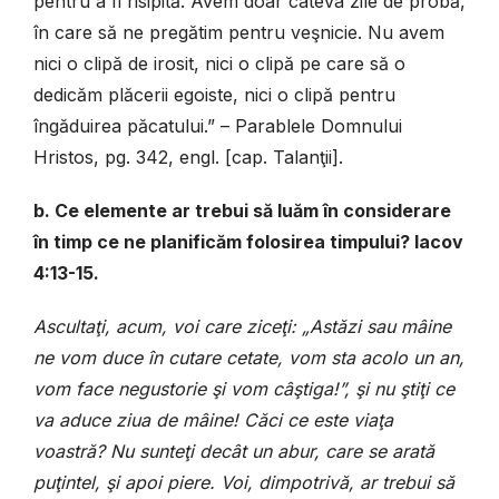
pentru a fi risipită. Avem doar câteva zile de probă,
în care să ne pregătim pentru veşnicie. Nu avem
nici o clipă de irosit, nici o clipă pe care să o
dedicăm plăcerii egoiste, nici o clipă pentru
îngăduirea păcatului.” – Parablele Domnului
Hristos, pg. 342, engl. [cap. Talanţii].
b. Ce elemente ar trebui să luăm în considerare
în timp ce ne planificăm folosirea timpului? Iacov
4:13-15.
Ascultaţi, acum, voi care ziceţi: „Astăzi sau mâine
ne vom duce în cutare cetate, vom sta acolo un an,
vom face negustorie şi vom câştiga!”, şi nu ştiţi ce
va aduce ziua de mâine! Căci ce este viaţa
voastră? Nu sunteţi decât un abur, care se arată
puţintel, şi apoi piere. Voi, dimpotrivă, ar trebui să