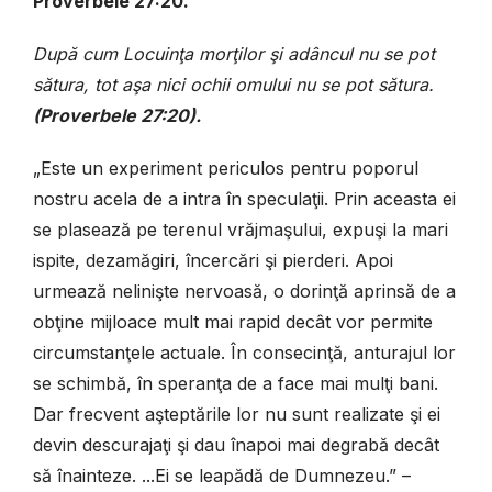
Proverbele 27:20.
După cum Locuinţa morţilor şi adâncul nu se pot
sătura, tot aşa nici ochii omului nu se pot sătura.
(Proverbele 27:20).
„Este un experiment periculos pentru poporul
nostru acela de a intra în speculaţii. Prin aceasta ei
se plasează pe terenul vrăjmaşului, expuşi la mari
ispite, dezamăgiri, încercări şi pierderi. Apoi
urmează nelinişte nervoasă, o dorinţă aprinsă de a
obţine mijloace mult mai rapid decât vor permite
circumstanţele actuale. În consecinţă, anturajul lor
se schimbă, în speranţa de a face mai mulţi bani.
Dar frecvent aşteptările lor nu sunt realizate şi ei
devin descurajaţi şi dau înapoi mai degrabă decât
să înainteze. ...Ei se leapădă de Dumnezeu.” –