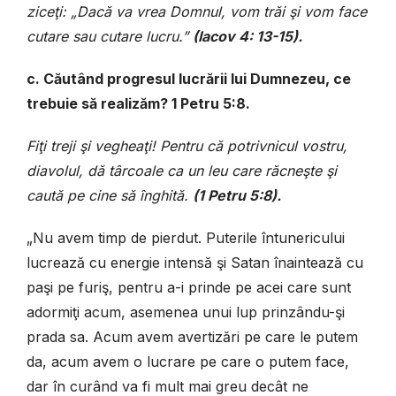
ziceţi: „Dacă va vrea Domnul, vom trăi şi vom face
cutare sau cutare lucru.”
(Iacov 4: 13-15).
c. Căutând progresul lucrării lui Dumnezeu, ce
trebuie să realizăm? 1 Petru 5:8.
Fiţi treji şi vegheaţi! Pentru că potrivnicul vostru,
diavolul, dă târcoale ca un leu care răcneşte şi
caută pe cine să înghită.
(1 Petru 5:8).
„Nu avem timp de pierdut. Puterile întunericului
lucrează cu energie intensă şi Satan înaintează cu
paşi pe furiş, pentru a-i prinde pe acei care sunt
adormiţi acum, asemenea unui lup prinzându-şi
prada sa. Acum avem avertizări pe care le putem
da, acum avem o lucrare pe care o putem face,
dar în curând va fi mult mai greu decât ne