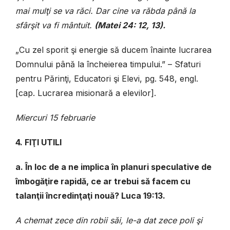
mai mulţi se va răci. Dar cine va răbda până la
sfârşit va fi mântuit.
(Matei 24: 12, 13).
„Cu zel sporit şi energie să ducem înainte lucrarea
Domnului până la încheierea timpului.” – Sfaturi
pentru Părinţi, Educatori şi Elevi, pg. 548, engl.
[cap. Lucrarea misionară a elevilor].
Miercuri 15 februarie
4. FIŢI UTILI
a. În loc de a ne implica în planuri speculative de
îmbogăţire rapidă, ce ar trebui să facem cu
talanţii încredinţaţi nouă? Luca 19:13.
A chemat zece din robii săi, le-a dat zece poli şi