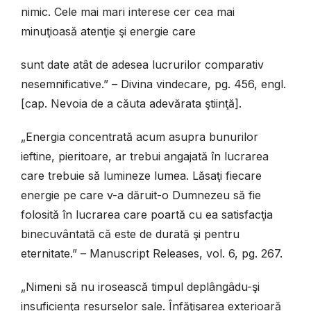
nimic. Cele mai mari interese cer cea mai
minuţioasă atenţie şi energie care
sunt date atât de adesea lucrurilor comparativ
nesemnificative.” – Divina vindecare, pg. 456, engl.
[cap. Nevoia de a căuta adevărata ştiinţă].
„Energia concentrată acum asupra bunurilor
ieftine, pieritoare, ar trebui angajată în lucrarea
care trebuie să lumineze lumea. Lăsaţi fiecare
energie pe care v-a dăruit-o Dumnezeu să fie
folosită în lucrarea care poartă cu ea satisfacţia
binecuvântată că este de durată şi pentru
eternitate.” – Manuscript Releases, vol. 6, pg. 267.
„Nimeni să nu irosească timpul deplângâdu-şi
insuficienţa resurselor sale. Înfăţişarea exterioară