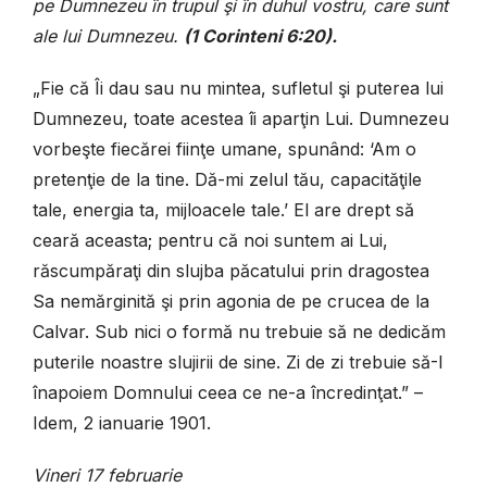
pe Dumnezeu în trupul şi în duhul vostru, care sunt
ale lui Dumnezeu.
(1 Corinteni 6:20).
„Fie că Îi dau sau nu mintea, sufletul şi puterea lui
Dumnezeu, toate acestea îi aparţin Lui. Dumnezeu
vorbeşte fiecărei fiinţe umane, spunând: ‘Am o
pretenţie de la tine. Dă-mi zelul tău, capacităţile
tale, energia ta, mijloacele tale.’ El are drept să
ceară aceasta; pentru că noi suntem ai Lui,
răscumpăraţi din slujba păcatului prin dragostea
Sa nemărginită şi prin agonia de pe crucea de la
Calvar. Sub nici o formă nu trebuie să ne dedicăm
puterile noastre slujirii de sine. Zi de zi trebuie să-I
înapoiem Domnului ceea ce ne-a încredinţat.” –
Idem, 2 ianuarie 1901.
Vineri 17 februarie