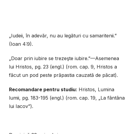
„Iudeii, în adevăr, nu au legături cu samaritenii.”
(Ioan 4:9).
„Doar prin iubire se trezeşte iubire.”—Asemenea
lui Hristos, pg. 23 (engl.) (rom. cap. 9, Hristos a
făcut un pod peste prăpastia cauzată de păcat).
Recomandare pentru studiu:
Hristos, Lumina
lumii, pg. 183-195 (engl.) (rom. cap. 19, „La fântâna
lui Iacov”).