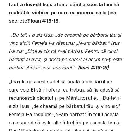
tact a dovedit Isus atunci când a scos la lumină
realităţile vieţii ei, pe care ea încerca să le ţină
secrete? Ioan 4:16-18.
„Du-te”, i-a zis Isus, „de cheamă pe bărbatul tău şi
vino aici”. Femeia I-a răspuns: „N-am bărbat.” Isus
i-a zis: „Bine ai zis că n-ai bărbat. Pentru că cinci
bărbaţi ai avut; şi acela pe care-l ai acum nu-ţi este
bărbat. Aici ai spus adevărul.”
(Ioan 4:16-18)
„Înainte ca acest suflet să poată primi darul pe
care voia El să i-l ofere, ea trebuia să fie adusă să
recunoască păcatul şi pe Mântuitorul ei. „‚Du-te’, i-
a zis Isus, ‚de cheamă pe bărbatul tău, şi vino aici’.
Femeia I-a răspuns: ‚N-am bărbat.’ În felul acesta
ea a sperat să evite alte întrebări pe această temă.
Dar Mântuitorul a continuat: ‚Bine ai zis că n-ai