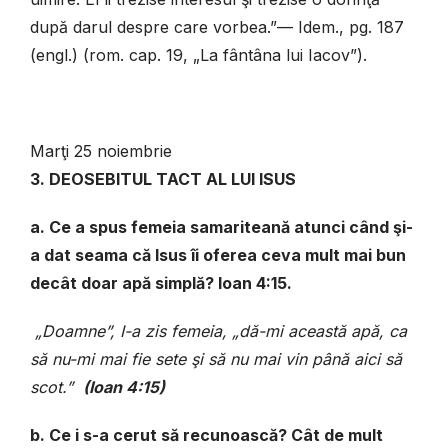
după darul despre care vorbea.”— Idem., pg. 187
(engl.) (rom. cap. 19, „La fântâna lui Iacov”).
Marţi 25 noiembrie
3. DEOSEBITUL TACT AL LUI ISUS
a. Ce a spus femeia samariteană atunci când şi-
a dat seama că Isus îi oferea ceva mult mai bun
decât doar apă simplă? Ioan 4:15.
„Doamne”, I-a zis femeia, „dă-mi această apă, ca
să nu-mi mai fie sete şi să nu mai vin până aici să
scot.”
(Ioan 4:15)
b. Ce i s-a cerut să recunoască? Cât de mult