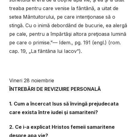
treaba pentru care venise la fântână, a uitat de
setea Mântuitorului, pe care intenţionase să o
stingă. Cu o inimă debordând de bucurie, ea alergă
pe cale, pentru a împărtăşi altora preţioasa lumină
pe care o primise.”— Idem., pg. 191 (engl.) (rom.
cap. 19, „La fântâna lui Iacov”).
Vineri 28 noiembrie
ÎNTREBĂRI DE REVIZUIRE PERSONALĂ
1. Cum a încercat Isus să învingă prejudecata
care exista între iudei şi samariteni?
2. Ce i-a explicat Hristos femeii samaritene
despre apa vie?