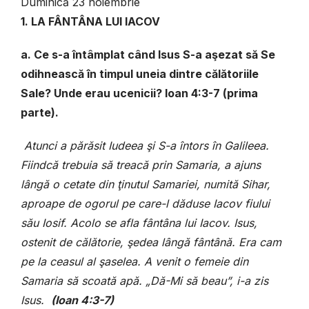
Duminică 23 noiembrie
1. LA FÂNTÂNA LUI IACOV
a. Ce s-a întâmplat când Isus S-a aşezat să Se
odihnească în timpul uneia dintre călătoriile
Sale? Unde erau ucenicii? Ioan 4:3-7 (prima
parte).
Atunci a părăsit Iudeea şi S-a întors în Galileea.
Fiindcă trebuia să treacă prin Samaria, a ajuns
lângă o cetate din ţinutul Samariei, numită Sihar,
aproape de ogorul pe care-l dăduse Iacov fiului
său Iosif. Acolo se afla fântâna lui Iacov. Isus,
ostenit de călătorie, şedea lângă fântână. Era cam
pe la ceasul al şaselea. A venit o femeie din
Samaria să scoată apă. „Dă-Mi să beau”, i-a zis
Isus.
(Ioan 4:3-7)