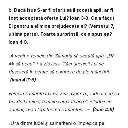
b. Dacă Isus S-ar fi oferit să îi scoată apă, ar fi
fost acceptată oferta Lui? Ioan 3:8. Ce a făcut
El pentru a elimina prejudecata ei? (Versetul 7,
ultima parte). Foarte surprinsă, ce a spus ea?
Ioan 4:9.
A venit o femeie din Samaria să scoată apă. „Dă-
Mi să beau”, i-a zis Isus. Căci ucenicii Lui se
duseseră în cetate să cumpere de ale mâncării.
(Ioan 4:7-8)
Femeia samariteană I-a zis: „Cum Tu, iudeu, ceri să
bei de la mine, femeie samariteană?” – Iudeii, în
adevăr, n-au legături cu samaritenii. –
(Ioan 4:9)
„Ura dintre iudei şi samariteni o împiedica pe