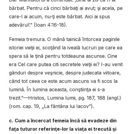
bărbat. Pentru că cinci bărbaţi ai avut; şi acela, pe
care-l ai acum, nu-ţi este bărbat. Aici ai spus
adevărul’.” (Ioan 4:16-18).
Femeia tremura. O mână tainică întorcea paginile
istoriei vieţii ei, scoţând la iveală lucruri pe care ea
spera să le ţină pentru totdeauna ascunse. Cine
era Cel care putea citi secretele vieţii ei? I-au venit
gânduri despre veşnicie, despre judecata viitoare,
când tot ceea ce este acum ascuns va fi scos la
lumină. În lumina aceasta, conştiinţa ei s-a
trezit.”—Hristos, Lumina lumii, pg. 187, 188 (engl.)
(rom. cap. 19, „La fântâna lui Iacov”).
c. Cum a încercat femeia încă să evadeze din
faţa tuturor referinţe-lor la viaţa ei trecută şi