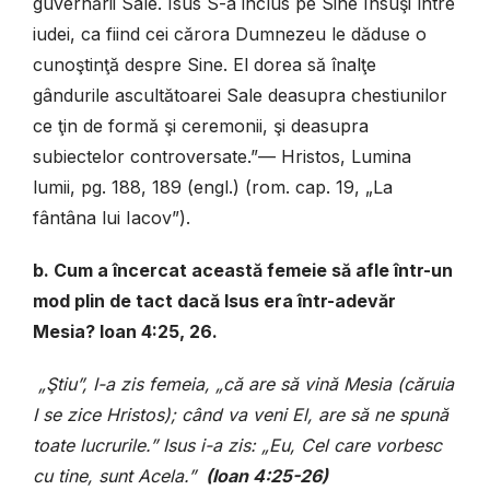
guvernării Sale. Isus S-a inclus pe Sine Însuşi între
iudei, ca fiind cei cărora Dumnezeu le dăduse o
cunoştinţă despre Sine. El dorea să înalţe
gândurile ascultătoarei Sale deasupra chestiunilor
ce ţin de formă şi ceremonii, şi deasupra
subiectelor controversate.”— Hristos, Lumina
lumii, pg. 188, 189 (engl.) (rom. cap. 19, „La
fântâna lui Iacov”).
b. Cum a încercat această femeie să afle într-un
mod plin de tact dacă Isus era într-adevăr
Mesia? Ioan 4:25, 26.
„Ştiu”, I-a zis femeia, „că are să vină Mesia (căruia
I se zice Hristos); când va veni El, are să ne spună
toate lucrurile.” Isus i-a zis: „Eu, Cel care vorbesc
cu tine, sunt Acela.”
(Ioan 4:25-26)