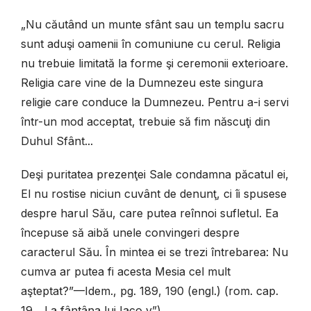
„Nu căutând un munte sfânt sau un templu sacru
sunt aduşi oamenii în comuniune cu cerul. Religia
nu trebuie limitată la forme şi ceremonii exterioare.
Religia care vine de la Dumnezeu este singura
religie care conduce la Dumnezeu. Pentru a-i servi
într-un mod acceptat, trebuie să fim născuţi din
Duhul Sfânt...
Deşi puritatea prezenţei Sale condamna păcatul ei,
El nu rostise niciun cuvânt de denunţ, ci îi spusese
despre harul Său, care putea reînnoi sufletul. Ea
începuse să aibă unele convingeri despre
caracterul Său. În mintea ei se trezi întrebarea: Nu
cumva ar putea fi acesta Mesia cel mult
aşteptat?”—Idem., pg. 189, 190 (engl.) (rom. cap.
19, „La fântâna lui Iaco v”).