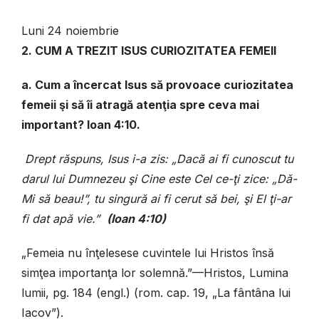
Luni 24 noiembrie
2. CUM A TREZIT ISUS CURIOZITATEA FEMEII
a. Cum a încercat Isus să provoace curiozitatea
femeii şi să îi atragă atenţia spre ceva mai
important? Ioan 4:10.
Drept răspuns, Isus i-a zis: „Dacă ai fi cunoscut tu
darul lui Dumnezeu şi Cine este Cel ce-ţi zice: „Dă-
Mi să beau!”, tu singură ai fi cerut să bei, şi El ţi-ar
fi dat apă vie.”
(Ioan 4:10)
„Femeia nu înţelesese cuvintele lui Hristos însă
simţea importanţa lor solemnă.”—Hristos, Lumina
lumii, pg. 184 (engl.) (rom. cap. 19, „La fântâna lui
Iacov”).