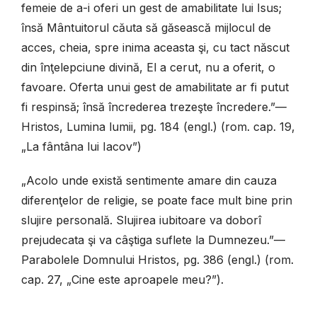
femeie de a-i oferi un gest de amabilitate lui Isus;
însă Mântuitorul căuta să găsească mijlocul de
acces, cheia, spre inima aceasta şi, cu tact născut
din înţelepciune divină, El a cerut, nu a oferit, o
favoare. Oferta unui gest de amabilitate ar fi putut
fi respinsă; însă încrederea trezeşte încredere.”—
Hristos, Lumina lumii, pg. 184 (engl.) (rom. cap. 19,
„La fântâna lui Iacov”)
„Acolo unde există sentimente amare din cauza
diferenţelor de religie, se poate face mult bine prin
slujire personală. Slujirea iubitoare va doborî
prejudecata şi va câştiga suflete la Dumnezeu.”—
Parabolele Domnului Hristos, pg. 386 (engl.) (rom.
cap. 27, „Cine este aproapele meu?”).