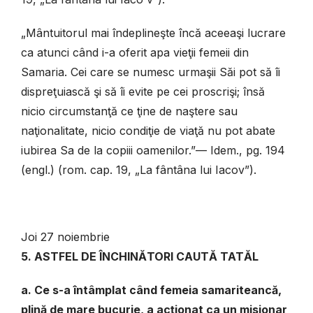
„Mântuitorul mai îndeplineşte încă aceeaşi lucrare
ca atunci când i-a oferit apa vieţii femeii din
Samaria. Cei care se numesc urmaşii Săi pot să îi
dispreţuiască şi să îi evite pe cei proscrişi; însă
nicio circumstanţă ce ţine de naştere sau
naţionalitate, nicio condiţie de viaţă nu pot abate
iubirea Sa de la copiii oamenilor.”— Idem., pg. 194
(engl.) (rom. cap. 19, „La fântâna lui Iacov”).
Joi 27 noiembrie
5. ASTFEL DE ÎNCHINĂTORI CAUTĂ TATĂL
a. Ce s-a întâmplat când femeia samariteancă,
plină de mare bucurie, a acţionat ca un misionar