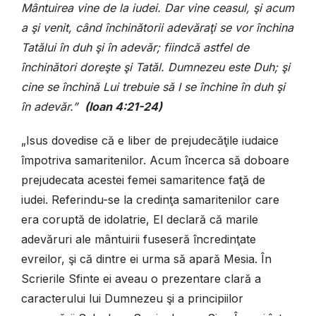
Mântuirea vine de la iudei. Dar vine ceasul, şi acum
a şi venit, când închinătorii adevăraţi se vor închina
Tatălui în duh şi în adevăr; fiindcă astfel de
închinători doreşte şi Tatăl. Dumnezeu este Duh; şi
cine se închină Lui trebuie să I se închine în duh şi
în adevăr.”
(Ioan 4:21-24)
„Isus dovedise că e liber de prejudecăţile iudaice
împotriva samaritenilor. Acum încerca să doboare
prejudecata acestei femei samaritence faţă de
iudei. Referindu-se la credinţa samaritenilor care
era coruptă de idolatrie, El declară că marile
adevăruri ale mântuirii fuseseră încredinţate
evreilor, şi că dintre ei urma să apară Mesia. În
Scrierile Sfinte ei aveau o prezentare clară a
caracterului lui Dumnezeu şi a principiilor