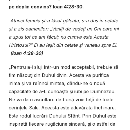
pe deplin convins? Ioan 4:28-30.
Atunci femeia şi-a lăsat găleata, s-a dus în cetate
şi a zis oamenilor: „Veniţi de vedeţi un Om care mi-
a spus tot ce am făcut; nu cumva este Acesta
Hristosul?” Ei au ieşit din cetate şi veneau spre El.
(Ioan 4:28-30)
„Pentru a-i sluji într-un mod acceptabil, trebuie să
fim născuţi din Duhul divin. Acesta va purifica
inima şi va reînnoi mintea, dându-ne o nouă
capacitate de a-L cunoaşte şi iubi pe Dumnezeu.
Ne va da o ascultare de bună voie faţă de toate
cerinţele Sale. Aceasta este adevărata închinare.
Este rodul lucrării Duhului Sfânt. Prin Duhul este
inspirată fiecare rugăciune sinceră, şi o astfel de