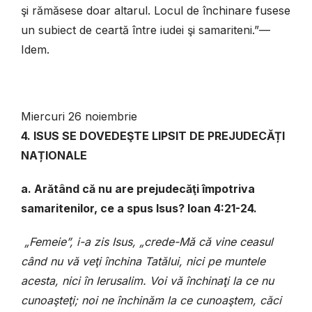
şi rămăsese doar altarul. Locul de închinare fusese
un subiect de ceartă între iudei şi samariteni.”—
Idem.
Miercuri 26 noiembrie
4. ISUS SE DOVEDEŞTE LIPSIT DE PREJUDECĂȚI
NAȚIONALE
a. Arătând că nu are prejudecăţi împotriva
samaritenilor, ce a spus Isus? Ioan 4:21-24.
„Femeie”, i-a zis Isus, „crede-Mă că vine ceasul
când nu vă veţi închina Tatălui, nici pe muntele
acesta, nici în Ierusalim. Voi vă închinaţi la ce nu
cunoaşteţi; noi ne închinăm la ce cunoaştem, căci