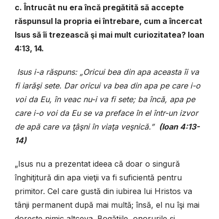
c. Întrucât nu era încă pregătită să accepte
răspunsul la propria ei întrebare, cum a încercat
Isus să îi trezească şi mai mult curiozitatea? Ioan
4:13, 14.
Isus i-a răspuns: „Oricui bea din apa aceasta îi va
fi iarăşi sete. Dar oricui va bea din apa pe care i-o
voi da Eu, în veac nu-i va fi sete; ba încă, apa pe
care i-o voi da Eu se va preface în el într-un izvor
de apă care va ţâşni în viaţa veşnică.”
(Ioan 4:13-
14)
„Isus nu a prezentat ideea că doar o singură
înghiţitură din apa vieţii va fi suficientă pentru
primitor. Cel care gustă din iubirea lui Hristos va
tânji permanent după mai multă; însă, el nu îşi mai
doreşte nimic altceva. Bogăţiile, onorurile şi