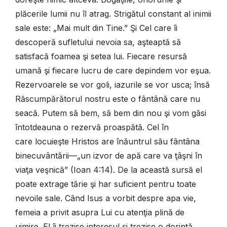
plăcerile lumii nu îl atrag. Strigătul constant al inimii
sale este: „Mai mult din Tine.” Şi Cel care îi
descoperă sufletului nevoia sa, aşteaptă să
satisfacă foamea şi setea lui. Fiecare resursă
umană şi fiecare lucru de care depindem vor eşua.
Rezervoarele se vor goli, iazurile se vor usca; însă
Răscumpărătorul nostru este o fântână care nu
seacă. Putem să bem, să bem din nou şi vom găsi
întotdeauna o rezervă proaspătă. Cel în
care locuieşte Hristos are înăuntrul său fântâna
binecuvântării—„un izvor de apă care va ţâşni în
viaţa veşnică” (Ioan 4:14). De la această sursă el
poate extrage tărie şi har suficient pentru toate
nevoile sale. Când Isus a vorbit despre apa vie,
femeia a privit asupra Lui cu atenţia plină de
uimire. El îi trezise interesul şi trezise o dorinţă