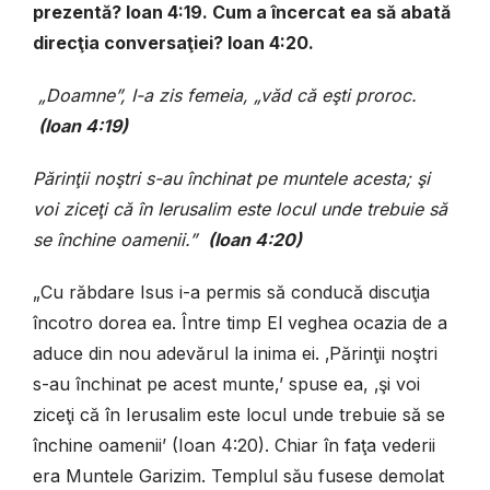
prezentă? Ioan 4:19. Cum a încercat ea să abată
direcţia conversaţiei? Ioan 4:20.
„Doamne”, I-a zis femeia, „văd că eşti proroc.
(Ioan 4:19)
Părinţii noştri s-au închinat pe muntele acesta; şi
voi ziceţi că în Ierusalim este locul unde trebuie să
se închine oamenii.”
(Ioan 4:20)
„Cu răbdare Isus i-a permis să conducă discuţia
încotro dorea ea. Între timp El veghea ocazia de a
aduce din nou adevărul la inima ei. ‚Părinţii noştri
s-au închinat pe acest munte,’ spuse ea, ‚şi voi
ziceţi că în Ierusalim este locul unde trebuie să se
închine oamenii’ (Ioan 4:20). Chiar în faţa vederii
era Muntele Garizim. Templul său fusese demolat