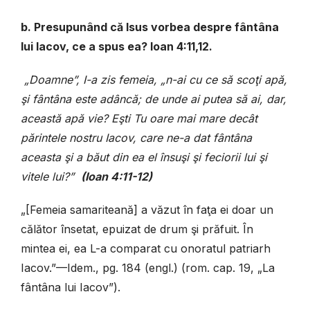
b. Presupunând că Isus vorbea despre fântâna
lui Iacov, ce a spus ea? Ioan 4:11,12.
„Doamne”, I-a zis femeia, „n-ai cu ce să scoţi apă,
şi fântâna este adâncă; de unde ai putea să ai, dar,
această apă vie? Eşti Tu oare mai mare decât
părintele nostru Iacov, care ne-a dat fântâna
aceasta şi a băut din ea el însuşi şi feciorii lui şi
vitele lui?”
(Ioan 4:11-12)
„[Femeia samariteană] a văzut în faţa ei doar un
călător însetat, epuizat de drum şi prăfuit. În
mintea ei, ea L-a comparat cu onoratul patriarh
Iacov.”—Idem., pg. 184 (engl.) (rom. cap. 19, „La
fântâna lui Iacov”).