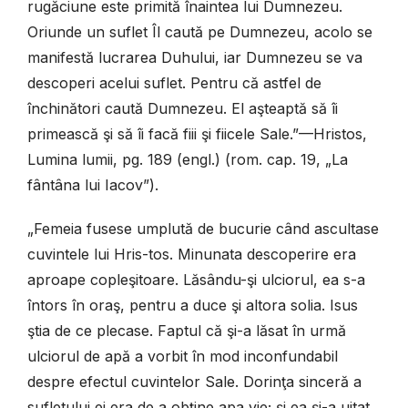
rugăciune este primită înaintea lui Dumnezeu.
Oriunde un suflet Îl caută pe Dumnezeu, acolo se
manifestă lucrarea Duhului, iar Dumnezeu se va
descoperi acelui suflet. Pentru că astfel de
închinători caută Dumnezeu. El aşteaptă să îi
primească şi să îi facă fiii şi fiicele Sale.”—Hristos,
Lumina lumii, pg. 189 (engl.) (rom. cap. 19, „La
fântâna lui Iacov”).
„Femeia fusese umplută de bucurie când ascultase
cuvintele lui Hris-tos. Minunata descoperire era
aproape copleşitoare. Lăsându-şi ulciorul, ea s-a
întors în oraş, pentru a duce şi altora solia. Isus
ştia de ce plecase. Faptul că şi-a lăsat în urmă
ulciorul de apă a vorbit în mod inconfundabil
despre efectul cuvintelor Sale. Dorinţa sinceră a
sufletului ei era de a obţine apa vie; şi ea şi-a uitat