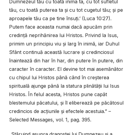
Dumnezeul tău cu toată inima ta, cu tot sufletul
tău, cu toată puterea ta și cu tot cugetul tău; și pe
aproapele tău ca pe tine însuți.’ (Luca 10:27).
Putem face aceasta numai dacă apucăm prin
credință neprihănirea lui Hristos. Privind la Isus,
primim un principiu viu și larg în inimă, iar Duhul
Sfânt continuă această lucrare și credinciosul
înaintează din har în har, din putere în putere, din
caracter în caracter. El devine tot mai asemănător
cu chipul lui Hristos până când în creșterea
spirituală ajunge până la statura plinătății lui Isus
Hristos. În felul acesta, Hristos pune capăt
blestemului păcatului, și îl eliberează pe păcătosul
credincios de acțiunile și efectele acestuia.” –
Selected Messages, vol. 1, pag. 395.
„Stăruind asupra dragostei lui Dumnezeu și a