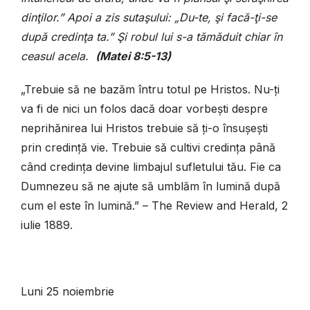
dinţilor.” Apoi a zis sutaşului: „Du-te, şi facă-ţi-se
după credinţa ta.” Şi robul lui s-a tămăduit chiar în
ceasul acela.
(Matei 8:5-13)
„Trebuie să ne bazăm întru totul pe Hristos. Nu-ți
va fi de nici un folos dacă doar vorbești despre
neprihănirea lui Hristos trebuie să ți-o însușești
prin credință vie. Trebuie să cultivi credința până
când credința devine limbajul sufletului tău. Fie ca
Dumnezeu să ne ajute să umblăm în lumină după
cum el este în lumină.” – The Review and Herald, 2
iulie 1889.
Luni 25 noiembrie