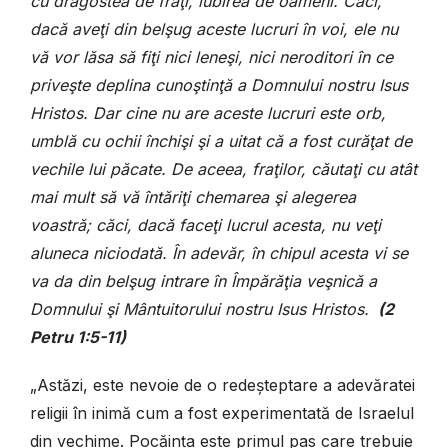
cu dragostea de fraţi, iubirea de oameni. Căci,
dacă aveţi din belşug aceste lucruri în voi, ele nu
vă vor lăsa să fiţi nici leneşi, nici neroditori în ce
priveşte deplina cunoştinţă a Domnului nostru Isus
Hristos. Dar cine nu are aceste lucruri este orb,
umblă cu ochii închişi şi a uitat că a fost curăţat de
vechile lui păcate. De aceea, fraţilor, căutaţi cu atât
mai mult să vă întăriţi chemarea şi alegerea
voastră; căci, dacă faceţi lucrul acesta, nu veţi
aluneca niciodată. În adevăr, în chipul acesta vi se
va da din belşug intrare în Împărăţia veşnică a
Domnului şi Mântuitorului nostru Isus Hristos.
(2
Petru 1:5-11)
„Astăzi, este nevoie de o redeșteptare a adevăratei
religii în inimă cum a fost experimentată de Israelul
din vechime. Pocăința este primul pas care trebuie