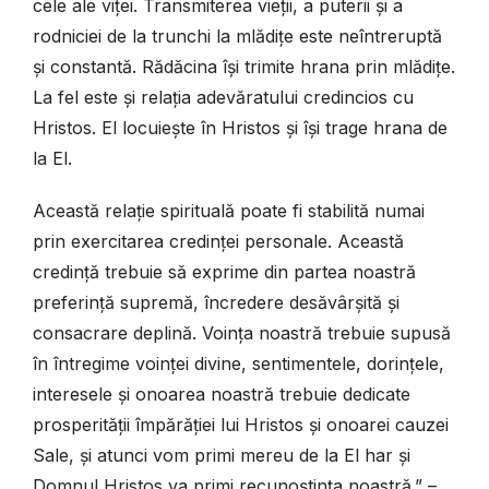
cele ale viței. Transmiterea vieții, a puterii și a
rodniciei de la trunchi la mlădițe este neîntreruptă
și constantă. Rădăcina își trimite hrana prin mlădițe.
La fel este și relația adevăratului credincios cu
Hristos. El locuiește în Hristos și își trage hrana de
la El.
Această relație spirituală poate fi stabilită numai
prin exercitarea credinței personale. Această
credință trebuie să exprime din partea noastră
preferință supremă, încredere desăvârșită și
consacrare deplină. Voința noastră trebuie supusă
în întregime voinței divine, sentimentele, dorințele,
interesele și onoarea noastră trebuie dedicate
prosperității împărăției lui Hristos și onoarei cauzei
Sale, și atunci vom primi mereu de la El har și
Domnul Hristos va primi recunoștința noastră.” –