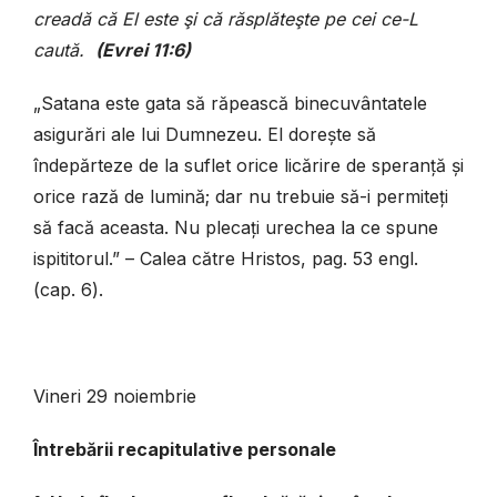
creadă că El este şi că răsplăteşte pe cei ce-L
caută.
(Evrei 11:6)
„Satana este gata să răpească binecuvântatele
asigurări ale lui Dumnezeu. El dorește să
îndepărteze de la suflet orice licărire de speranță și
orice rază de lumină; dar nu trebuie să-i permiteți
să facă aceasta. Nu plecați urechea la ce spune
ispititorul.” – Calea către Hristos, pag. 53 engl.
(cap. 6).
Vineri 29 noiembrie
Întrebării recapitulative personale