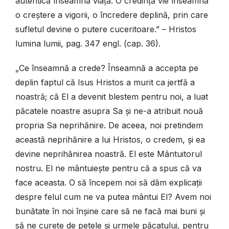
autentică înseamnă viață. O credință vie înseamnă
o creștere a vigorii, o încredere deplină, prin care
sufletul devine o putere cuceritoare.” – Hristos
lumina lumii, pag. 347 engl. (cap. 36).
„Ce înseamnă a crede? Înseamnă a accepta pe
deplin faptul că Isus Hristos a murit ca jertfă a
noastră; că El a devenit blestem pentru noi, a luat
păcatele noastre asupra Sa și ne-a atribuit nouă
propria Sa neprihănire. De aceea, noi pretindem
această neprihănire a lui Hristos, o credem, și ea
devine neprihănirea noastră. El este Mântuitorul
nostru. El ne mântuiește pentru că a spus că va
face aceasta. O să începem noi să dăm explicații
despre felul cum ne va putea mântui El? Avem noi
bunătate în noi înșine care să ne facă mai buni și
să ne curețe de petele și urmele păcatului, pentru