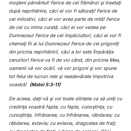
moşteni pământul! Ferice de cei flămânzi şi însetaţi
după neprihănire, căci ei vor fi săturaţi! Ferice de
cei milostivi, căci ei vor avea parte de milă! Ferice
de cei cu inima curată, căci ei vor vedea pe
Dumnezeu! Ferice de cei împăciuitori, căci ei vor fi
chemaţi fii ai lui Dumnezeu! Ferice de cei prigoniţi
din pricina neprihănirii, căci a lor este Împărăţia
cerurilor! Ferice va fi de voi când, din pricina Mea,
oamenii vă vor ocărî, vă vor prigoni şi vor spune
tot felul de lucruri rele şi neadevărate împotriva
voastră!
(Matei 5:3-11)
De aceea, daţi-vă şi voi toate silinţele ca să uniţi cu
credinţa voastră fapta; cu fapta, cunoştinţa; cu
cunoştinţa, înfrânarea; cu înfrânarea, răbdarea; cu
răbdarea, evlavia; cu evlavia, dragostea de fraţi;