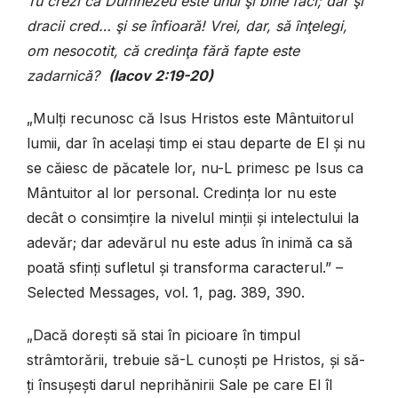
Tu crezi că Dumnezeu este unul şi bine faci; dar şi
dracii cred… şi se înfioară! Vrei, dar, să înţelegi,
om nesocotit, că credinţa fără fapte este
zadarnică?
(Iacov 2:19-20)
„Mulți recunosc că Isus Hristos este Mântuitorul
lumii, dar în același timp ei stau departe de El și nu
se căiesc de păcatele lor, nu-L primesc pe Isus ca
Mântuitor al lor personal. Credința lor nu este
decât o consimțire la nivelul minții și intelectului la
adevăr; dar adevărul nu este adus în inimă ca să
poată sfinți sufletul și transforma caracterul.” –
Selected Messages, vol. 1, pag. 389, 390.
„Dacă dorești să stai în picioare în timpul
strâmtorării, trebuie să-L cunoști pe Hristos, și să-
ți însușești darul neprihănirii Sale pe care El îl