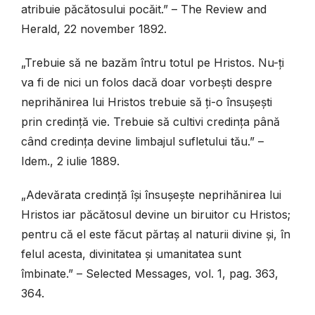
atribuie păcătosului pocăit.” – The Review and
Herald, 22 november 1892.
„Trebuie să ne bazăm întru totul pe Hristos. Nu-ți
va fi de nici un folos dacă doar vorbești despre
neprihănirea lui Hristos trebuie să ți-o însușești
prin credință vie. Trebuie să cultivi credința până
când credința devine limbajul sufletului tău.” –
Idem., 2 iulie 1889.
„Adevărata credință își însușește neprihănirea lui
Hristos iar păcătosul devine un biruitor cu Hristos;
pentru că el este făcut părtaș al naturii divine și, în
felul acesta, divinitatea și umanitatea sunt
îmbinate.” – Selected Messages, vol. 1, pag. 363,
364.