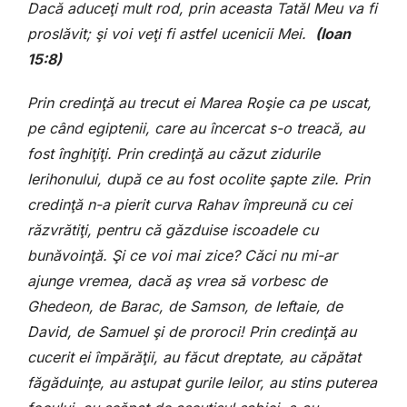
Dacă aduceţi mult rod, prin aceasta Tatăl Meu va fi
proslăvit; şi voi veţi fi astfel ucenicii Mei.
(Ioan
15:8)
Prin credinţă au trecut ei Marea Roşie ca pe uscat,
pe când egiptenii, care au încercat s-o treacă, au
fost înghiţiţi. Prin credinţă au căzut zidurile
Ierihonului, după ce au fost ocolite şapte zile. Prin
credinţă n-a pierit curva Rahav împreună cu cei
răzvrătiţi, pentru că găzduise iscoadele cu
bunăvoinţă. Şi ce voi mai zice? Căci nu mi-ar
ajunge vremea, dacă aş vrea să vorbesc de
Ghedeon, de Barac, de Samson, de Ieftaie, de
David, de Samuel şi de proroci! Prin credinţă au
cucerit ei împărăţii, au făcut dreptate, au căpătat
făgăduinţe, au astupat gurile leilor, au stins puterea