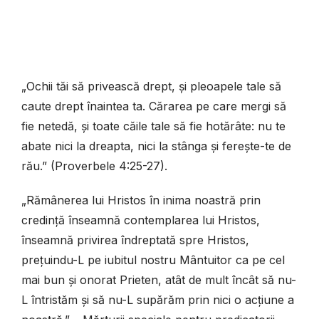
„Ochii tăi să privească drept, și pleoapele tale să
caute drept înaintea ta. Cărarea pe care mergi să
fie netedă, și toate căile tale să fie hotărâte: nu te
abate nici la dreapta, nici la stânga și ferește-te de
rău.” (Proverbele 4:25-27).
„Rămânerea lui Hristos în inima noastră prin
credință înseamnă contemplarea lui Hristos,
înseamnă privirea îndreptată spre Hristos,
prețuindu-L pe iubitul nostru Mântuitor ca pe cel
mai bun și onorat Prieten, atât de mult încât să nu-
L întristăm și să nu-L supărăm prin nici o acțiune a