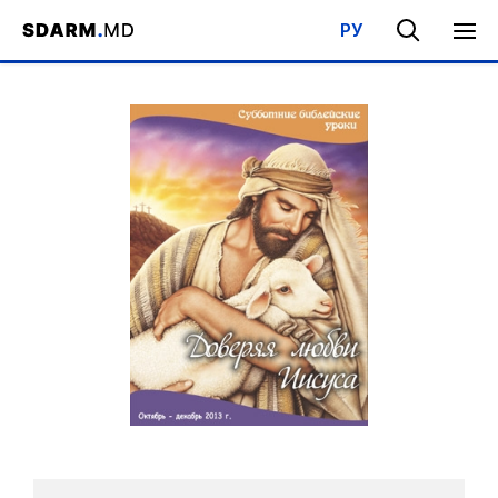
РУ
Acasa
/
Bibliotecă
/
Şcoala de Sabat
/
Având încredere în dragost