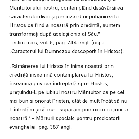
Mântuitorului nostru, contemplând desăvârșirea
caracterului divin și pretinzând neprihănirea lui
Hristos ca fiind a noastră prin credință, suntem
transformați după același chip al Său.” –
Testimonies, vol. 5, pag. 744 engl. (cap.:
„Caracterul lui Dumnezeu descoperit în Hristos).
„Rămânerea lui Hristos în inima noastră prin
credință înseamnă contemplarea lui Hristos,
înseamnă privirea îndreptată spre Hristos,
prețuindu-L pe iubitul nostru Mântuitor ca pe cel
mai bun și onorat Prieten, atât de mult încât să nu-
L întristăm și să nu-L supărăm prin nici o acțiune a
noastră.” – Mărturii speciale pentru predicatorii
evangheliei, pag. 387 engl.