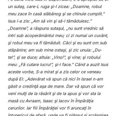
un sutaş, care-L ruga şi-I zicea: „Doamne, robul
meu zace în casă slăbănog şi se chinuie cumplit.”
Isus i-a zis: „Am să vin şi să-l tămăduiesc.”
„Doamne”, a răspuns sutaşul, „nu sunt vrednic să
intri sub acoperământul meu; ci zi numai un cuvânt,
şi robul meu va fi tămăduit. Căci şi eu sunt om sub
stăpânire; am sub mine ostaşi, şi zic unuia: „Du-
te!”, şi se duce; altuia: „Vino!”, şi vine; şi robului
meu: „Fă cutare lucru!”, şi-l face.” Când a auzit Isus
aceste vorbe, S-a mirat şi a zis celor ce veneau
după El: „Adevărat vă spun că nici în Israel n-am
găsit o credinţă aşa de mare. Dar vă spun că vor
veni mulţi de la răsărit şi de la apus şi vor sta la
masă cu Avraam, Isaac şi Iacov în Împărăţia
cerurilor. Iar fiii Împărăţiei vor fi aruncaţi în
întunericul de afară, unde va fi plânsul şi scrâşnirea