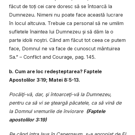
făcut de toți cei care doresc să se întoarcă la
Dumnezeu. Nimeni nu poate face această lucrare
în locul altcuiva. Trebuie ca personal să ne umilim
sufletele înaintea lui Dumnezeu și să dăm la o
parte idolii noștri. Când am făcut tot ceea ce putem
face, Domnul ne va face de cunoscut mântuirea
Sa.” – Conflict and Courage, pag. 145.
b. Cum are loc redeșteptarea? Faptele
Apostolilor 3:19; Matei 8:5-13.
Pocăiţi-vă, dar, şi întoarceţi-vă la Dumnezeu,
pentru ca să vi se şteargă păcatele, ca să vină de
la Domnul vremurile de înviorare
(Faptele
apostolilor 3:19)
Pe când intra Isus în Capernaum, s-a apropiat de El