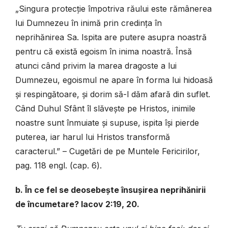
„Singura protecție împotriva răului este rămânerea
lui Dumnezeu în inimă prin credința în
neprihănirea Sa. Ispita are putere asupra noastră
pentru că există egoism în inima noastră. Însă
atunci când privim la marea dragoste a lui
Dumnezeu, egoismul ne apare în forma lui hidoasă
și respingătoare, și dorim să-l dăm afară din suflet.
Când Duhul Sfânt îl slăvește pe Hristos, inimile
noastre sunt înmuiate și supuse, ispita își pierde
puterea, iar harul lui Hristos transformă
caracterul.” – Cugetări de pe Muntele Fericirilor,
pag. 118 engl. (cap. 6).
b. În ce fel se deosebește însușirea neprihănirii
de încumetare? Iacov 2:19, 20.