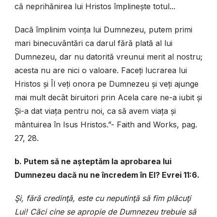
că neprihănirea lui Hristos împlinește totul...
Dacă împlinim voința lui Dumnezeu, putem primi
mari binecuvântări ca darul fără plată al lui
Dumnezeu, dar nu datorită vreunui merit al nostru;
acesta nu are nici o valoare. Faceți lucrarea lui
Hristos și Îl veți onora pe Dumnezeu și veți ajunge
mai mult decât biruitori prin Acela care ne-a iubit și
Și-a dat viața pentru noi, ca să avem viața și
mântuirea în Isus Hristos.”- Faith and Works, pag.
27, 28.
b. Putem să ne așteptăm la aprobarea lui
Dumnezeu dacă nu ne încredem în El? Evrei 11:6.
Şi, fără credinţă, este cu neputinţă să fim plăcuţi
Lui! Căci cine se apropie de Dumnezeu trebuie să