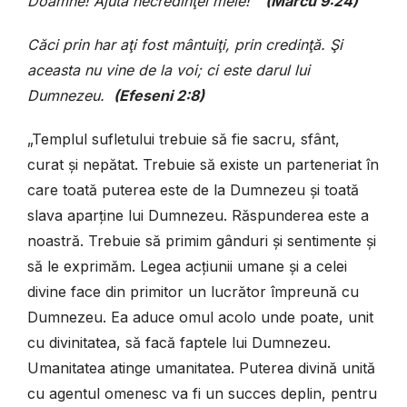
Doamne! Ajută necredinţei mele!”
(Marcu 9:24)
Căci prin har aţi fost mântuiţi, prin credinţă. Şi
aceasta nu vine de la voi; ci este darul lui
Dumnezeu.
(Efeseni 2:8)
„Templul sufletului trebuie să fie sacru, sfânt,
curat și nepătat. Trebuie să existe un parteneriat în
care toată puterea este de la Dumnezeu și toată
slava aparține lui Dumnezeu. Răspunderea este a
noastră. Trebuie să primim gânduri și sentimente și
să le exprimăm. Legea acțiunii umane și a celei
divine face din primitor un lucrător împreună cu
Dumnezeu. Ea aduce omul acolo unde poate, unit
cu divinitatea, să facă faptele lui Dumnezeu.
Umanitatea atinge umanitatea. Puterea divină unită
cu agentul omenesc va fi un succes deplin, pentru