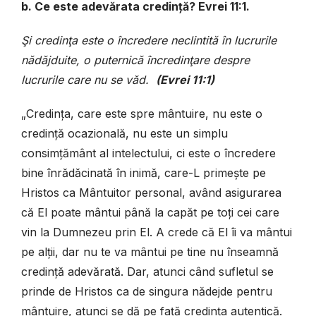
b. Ce este adevărata credință? Evrei 11:1.
Şi credinţa este o încredere neclintită în lucrurile
nădăjduite, o puternică încredinţare despre
lucrurile care nu se văd.
(Evrei 11:1)
„Credința, care este spre mântuire, nu este o
credință ocazională, nu este un simplu
consimțământ al intelectului, ci este o încredere
bine înrădăcinată în inimă, care-L primește pe
Hristos ca Mântuitor personal, având asigurarea
că El poate mântui până la capăt pe toți cei care
vin la Dumnezeu prin El. A crede că El îi va mântui
pe alții, dar nu te va mântui pe tine nu înseamnă
credință adevărată. Dar, atunci când sufletul se
prinde de Hristos ca de singura nădejde pentru
mântuire, atunci se dă pe față credința autentică.