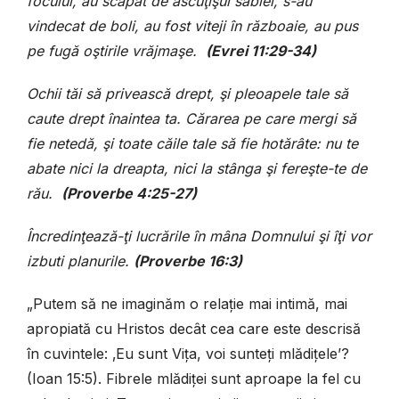
focului, au scăpat de ascuţişul sabiei, s-au
vindecat de boli, au fost viteji în războaie, au pus
pe fugă oştirile vrăjmaşe.
(Evrei 11:29-34)
Ochii tăi să privească drept, şi pleoapele tale să
caute drept înaintea ta. Cărarea pe care mergi să
fie netedă, şi toate căile tale să fie hotărâte: nu te
abate nici la dreapta, nici la stânga şi fereşte-te de
rău.
(Proverbe 4:25-27)
Încredinţează-ţi lucrările în mâna Domnului şi îţi vor
izbuti planurile.
(Proverbe 16:3)
„Putem să ne imaginăm o relație mai intimă, mai
apropiată cu Hristos decât cea care este descrisă
în cuvintele: ‚Eu sunt Vița, voi sunteți mlădițele’?
(Ioan 15:5). Fibrele mlădiței sunt aproape la fel cu