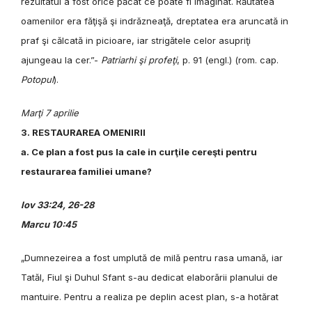
rezultatul a fost orice păcat ce poate fi imaginat. Răutatea
oamenilor era făţişă şi indrăzneaţă, dreptatea era aruncată in
praf şi călcată in picioare, iar strigătele celor asupriţi
ajungeau la cer.”-
Patriarhi şi profeţi
, p. 91 (engl.) (rom. cap.
Potopul
).
Marţi 7 aprilie
3. RESTAURAREA OMENIRII
a. Ce plan a fost pus la cale in curţile cereşti pentru
restaurarea familiei umane?
Iov 33:24, 26-28
Marcu 10:45
„Dumnezeirea a fost umplută de milă pentru rasa umană, iar
Tatăl, Fiul şi Duhul Sfant s-au dedicat elaborării planului de
mantuire. Pentru a realiza pe deplin acest plan, s-a hotărat