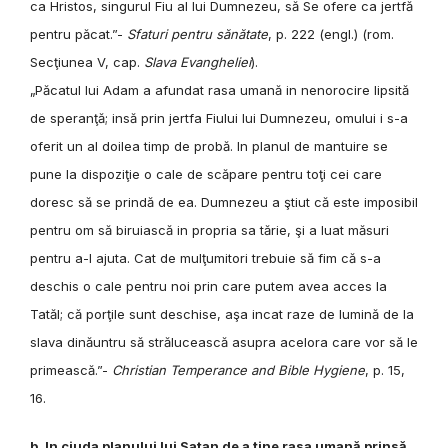
ca Hristos, singurul Fiu al lui Dumnezeu, să Se ofere ca jertfă
pentru păcat.”-
Sfaturi pentru sănătate
, p. 222 (engl.) (rom.
Secţiunea V, cap.
Slava Evangheliei
).
„Păcatul lui Adam a afundat rasa umană in nenorocire lipsită
de speranţă; insă prin jertfa Fiului lui Dumnezeu, omului i s-a
oferit un al doilea timp de probă. In planul de mantuire se
pune la dispoziţie o cale de scăpare pentru toţi cei care
doresc să se prindă de ea. Dumnezeu a ştiut că este imposibil
pentru om să biruiască in propria sa tărie, şi a luat măsuri
pentru a-l ajuta. Cat de mulţumitori trebuie să fim că s-a
deschis o cale pentru noi prin care putem avea acces la
Tatăl; că porţile sunt deschise, aşa incat raze de lumină de la
slava dinăuntru să strălucească asupra acelora care vor să le
primească.”-
Christian Temperance and Bible Hygiene
, p. 15,
16.
b. In ciuda planului lui Satan de a ţine rasa umană prinsă