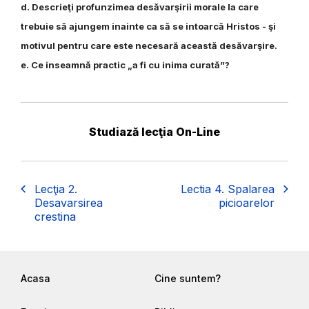
d. Descrieţi profunzimea desăvarşirii morale la care
trebuie să ajungem inainte ca să se intoarcă Hristos - şi
motivul pentru care este necesară această desăvarşire.
e. Ce inseamnă practic „a fi c
u inima curată”?
Studiază lecţia On-Line
Lecţia 2.
Lectia 4. Spalarea
Desavarsirea
picioarelor
crestina
Acasa
Cine suntem?