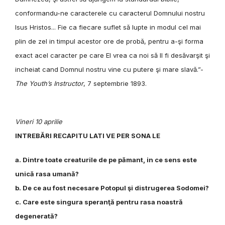
conformandu-ne caracterele cu caracterul Domnului nostru
Isus Hristos... Fie ca fiecare suflet să lupte in modul cel mai
plin de zel in timpul acestor ore de probă, pentru a-şi forma
exact acel caracter pe care El vrea ca noi să Il fi desăvarşit şi
incheiat cand Domnul nostru vine cu putere şi mare slavă.”-
The Youth’s Instructor
, 7 septembrie 1893.
Vineri 10 aprilie
INTREBĂRI RECAPITU LATI VE PER SONA LE
a. Dintre toate creaturile de pe pămant, in ce sens este
unică rasa umană?
b. De ce au fost necesare Potopul şi distrugerea Sodomei?
c. Care este singura speranţă pentru rasa noastră
degenerată?