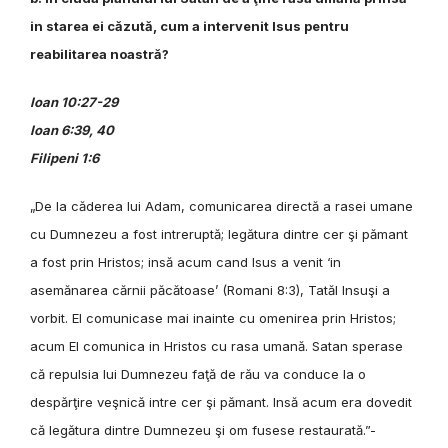
in starea ei căzută, cum a intervenit Isus pentru
reabilitarea noastră?
Ioan 10:27-29
Ioan
6:39, 40
Filipeni 1:6
„De la căderea lui Adam, comunicarea directă a rasei umane
cu Dumnezeu a fost intreruptă; legătura dintre cer şi pămant
a fost prin Hristos; insă acum cand Isus a venit ‘in
asemănarea cărnii păcătoase’ (Romani 8:3), Tatăl Insuşi a
vorbit. El comunicase mai inainte cu omenirea prin Hristos;
acum El comunica in Hristos cu rasa umană. Satan sperase
că repulsia lui Dumnezeu faţă de rău va conduce la o
despărţire veşnică intre cer şi pămant. Insă acum era dovedit
că legătura dintre Dumnezeu şi om fusese restaurată.”-