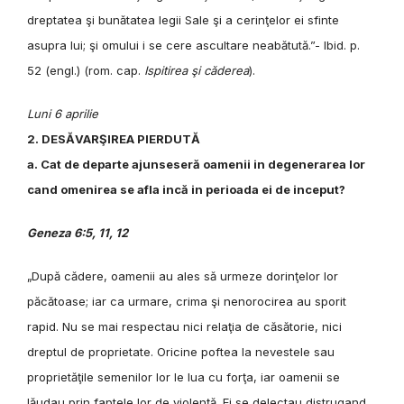
dreptatea şi bunătatea legii Sale şi a cerinţelor ei sfinte
asupra lui; şi omului i se cere ascultare neabătută.”-
Ibid. p.
52 (engl.) (rom. cap.
Ispitirea şi căderea
).
Luni 6 aprilie
2. DESĂVARŞIREA PIERDUTĂ
a. Cat de departe ajunseseră oamenii in degenerarea lor
cand omenirea se afla incă in perioada ei de inceput?
Geneza 6:5, 11, 12
„După cădere, oamenii au ales să urmeze dorinţelor lor
păcătoase; iar ca urmare, crima şi nenorocirea au sporit
rapid. Nu se mai respectau nici relaţia de căsătorie, nici
dreptul de proprietate. Oricine poftea la nevestele sau
proprietăţile semenilor lor le lua cu forţa, iar oamenii se
lăudau prin faptele lor de violenţă. Ei se delectau distrugand