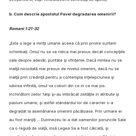
b. Cum descrie apostolul Pavel degradarea omenirii?
Romani 1:21-32
„Este o lege a minţii umane aceea că prin privire suntem
schimbaţi. Omul nu se va ridica mai presus decat concepţiile
sale despre adevăr, puritate şi sfinţenie. Dacă mintea nu se
inalţă niciodată mai presus de nivelul omenirii, dacă nu se
inalţă prin credinţă pentru a contempla inţelepciunea şi
iubirea infinită, omul va cobori din ce in ce mai jos.
Inchinătorii zeilor falşi şi-au imbrăcat zeităţile in atribute şi
pasiuni umane, şi astfel standardul lor de caracter s-a
degradat la asemănarea omenirii păcătoase. Prin urmare ei
au fost manjiţi ... Dumnezeu le-a dat oamenilor poruncile Sale
ca o regulă de viaţă, insă Legea Sa a fost călcată, şi