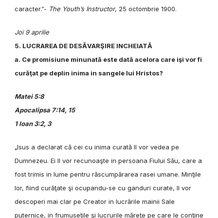
caracter.”-
The Youth’s Instructor
, 25 octombrie 1900.
Joi 9 aprilie
5. LUCRAREA DE DESĂVARŞIRE INCHEIATĂ
a. Ce promisiune minunată este dată acelora care işi vor fi
curăţat pe deplin inima in sangele lui Hristos?
Matei 5:8
Apocalipsa 7:14, 15
1 Ioan 3:2, 3
„Isus a declarat că cei cu inima curată Il vor vedea pe
Dumnezeu. Ei Il vor recunoaşte in persoana Fiului Său, care a
fost trimis in lume pentru răscumpărarea rasei umane. Minţile
lor, fiind curăţate şi ocupandu-se cu ganduri curate, Il vor
descoperi mai clar pe Creator in lucrările mainii Sale
puternice, in frumuseţile şi lucrurile măreţe pe care le conţine