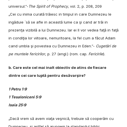
universul.”-
The Spirit of Prophecy
, vol. 2, p. 208, 209
„Cei cu inima curată trăiesc in timpul in care Dumnezeu le
ingăduie `să se afle in această lume ca şi cand ar trăi in
prezenţa vizibilă a lui Dumnezeu. Iar ei Il vor vedea faţă in faţă
in condiţia lor viitoare, nemuritoare, la fel cum a făcut Adam
cand umbla şi povestea cu Dumnezeu in Eden.”-
Cugetări de
pe muntele fericirilor
, p. 27 (engl.) (rom. cap.
Fericirile
).
b. Care este cel mai inalt obiectiv de atins de fiecare
dintre cei care luptă pentru desăvarşire?
1 Petru 1:9
1 Tesaloniceni 5:9
Isaia 25:9
„Dacă vrem să avem viaţa veşnică, trebuie să cooperăm cu
Dumnezeu, şi
astfel să ajungem la standardul biblic,