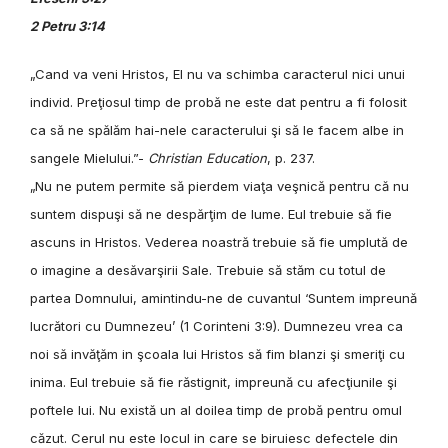
2 Petru 3:14
„Cand va veni Hristos, El nu va schimba caracterul nici unui
individ. Preţiosul timp de probă ne este dat pentru a fi folosit
ca să ne spălăm hai-nele caracterului şi să le facem albe in
sangele Mielului.”-
Christian Education
, p. 237.
„Nu ne putem permite să pierdem viaţa veşnică pentru că nu
suntem dispuşi să ne despărţim de lume. Eul trebuie să fie
ascuns in Hristos. Vederea noastră trebuie să fie umplută de
o imagine a desăvarşirii Sale. Trebuie să stăm cu totul de
partea Domnului, amintindu-ne de cuvantul ‘Suntem impreună
lucrători cu Dumnezeu’ (1 Corinteni 3:9). Dumnezeu vrea ca
noi să invăţăm in şcoala lui Hristos să fim blanzi şi smeriţi cu
inima. Eul trebuie să fie răstignit, impreună cu afecţiunile şi
poftele lui. Nu există un al doilea timp de probă pentru omul
căzut. Cerul nu este locul in care se biruiesc defectele din