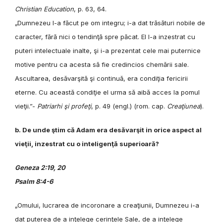
Christian Education
, p. 63, 64.
„Dumnezeu l-a făcut pe om integru; i-a dat trăsături nobile de
caracter, fără nici o tendinţă spre păcat. El l-a inzestrat cu
puteri intelectuale inalte, şi i-a prezentat cele mai puternice
motive pentru ca acesta să fie credincios chemării sale.
Ascultarea, desăvarşită şi continuă, era condiţia fericirii
eterne. Cu această condiţie el urma să aibă acces la pomul
vieţii.”-
Patriarhi şi profeţi
, p. 49 (engl.) (rom. cap.
Creaţiunea
).
b. De unde ştim că Adam era desăvarşit in orice aspect al
vieţii, inzestrat cu o inteligenţă superioară?
Geneza 2:19, 20
Psalm 8:4-6
„Omului, lucrarea de incoronare a creaţiunii, Dumnezeu i-a
dat puterea de a inţelege cerinţele Sale, de a inţelege