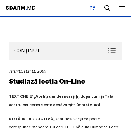
РУ
Acasa
/
Bibliotecă
/
Şcoala de Sabat
/
Trimester II, 2009
/
Stud
CONŢINUT
TRIMESTER II, 2009
Studiază lecţia On-Line
TEXT CHEIE: „Voi fiţi dar desăvarşiţi, după cum şi Tatăl
vostru cel ceresc este desăvarşit” (Matei 5:48).
NOTĂ INTRODUCTIVĂ
„Doar desăvarşirea poate
corespunde standardului cerului. După cum Dumnezeu este