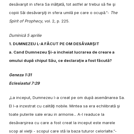
desăvarşit in sfera Sa inălţată, tot astfel ar trebui să fie şi
copiii Săi desăvarşiţi in sfera umilă pe care o ocupă.”-
The
Spirit of Prophecy
, vol. 2, p. 225.
Duminică 5 aprilie
1. DUMNEZEU L-A FĂCUT PE OM DESĂVARŞIT
a. Cand Dumnezeu Şi-a incheiat lucrarea de creare a
omului după chipul Său, ce declaraţie a fost făcută?
Geneza 1:31
Eclesiastul 7:29
„La inceput, Dumnezeu l-a creat pe om după asemănarea Sa.
El l-a inzestrat cu calităţi nobile. Mintea sa era echilibrată şi
toate puterile sale erau in armonie... A-l readuce la
desăvarşirea cu care a fost creat la inceput este marele
scop al vieţii - scopul care stă la baza tuturor celorlalte.”-