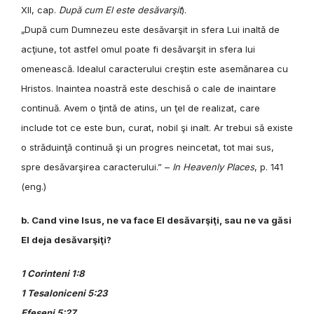
XII, cap.
După cum El este desăvarşit
).
„După cum Dumnezeu este desăvarşit in sfera Lui inaltă de
acţiune, tot astfel omul poate fi desăvarşit in sfera lui
omenească. Idealul caracterului creştin este asemănarea cu
Hristos. Inaintea noastră este deschisă o cale de inaintare
continuă. Avem o ţintă de atins, un ţel de realizat, care
include tot ce este bun, curat, nobil şi inalt. Ar trebui să existe
o străduinţă continuă şi un progres neincetat, tot mai sus,
spre desăvarşirea caracterului.” –
In Heavenly Places
, p. 141
(eng.)
b. Cand vine Isus, ne va face El desăvarşiţi, sau ne va găsi
El deja desăvarşiţi?
1 Corinteni 1:8
1 Tesaloniceni 5:23
Efeseni 5:27