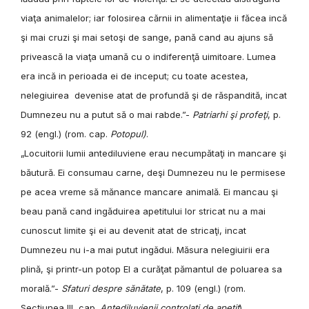
viaţa animalelor; iar folosirea cărnii in alimentaţie ii făcea incă
şi mai cruzi şi mai setoşi de sange, pană cand au ajuns să
privească la viaţa umană cu o indiferenţă uimitoare. Lumea
era incă in perioada ei de inceput; cu toate acestea,
nelegiuirea devenise atat de profundă şi de răspandită, incat
Dumnezeu nu a putut să o mai rabde.”-
Patriarhi şi profeţi
, p.
92 (engl.) (rom. cap.
Potopul)
.
„Locuitorii lumii antediluviene erau necumpătaţi in mancare şi
băutură. Ei consumau carne, deşi Dumnezeu nu le permisese
pe acea vreme să mănance mancare animală. Ei mancau şi
beau pană cand ingăduirea apetitului lor stricat nu a mai
cunoscut limite şi ei au devenit atat de stricaţi, incat
Dumnezeu nu i-a mai putut ingădui. Măsura nelegiuirii era
plină, şi printr-un potop El a curăţat pămantul de poluarea sa
morală.”-
Sfaturi despre sănătate
, p. 109 (engl.) (rom.
Secţiunea III, cap.
Antediluvienii controlaţi de apetit
).