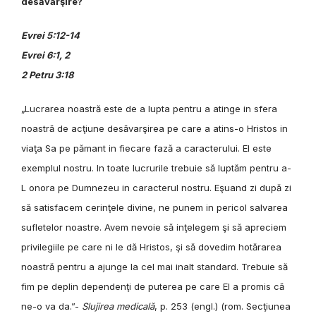
desăvarşire?
Evrei 5:12-14
Evrei
6:1, 2
2 Petru 3:18
„Lucrarea noastră este de a lupta pentru a atinge in sfera
noastră de acţiune desăvarşirea pe care a atins-o Hristos in
viaţa Sa pe pămant in fiecare fază a caracterului. El este
exemplul nostru. In toate lucrurile trebuie să luptăm pentru a-
L onora pe Dumnezeu in caracterul nostru. Eşuand zi după zi
să satisfacem cerinţele divine, ne punem in pericol salvarea
sufletelor noastre. Avem nevoie să inţelegem şi să apreciem
privilegiile pe care ni le dă Hristos, şi să dovedim hotărarea
noastră pentru a ajunge la cel mai inalt standard. Trebuie să
fim pe deplin dependenţi de puterea pe care El a promis că
ne-o va da.”-
Slujirea medicală
, p. 253 (engl.) (rom. Secţiunea