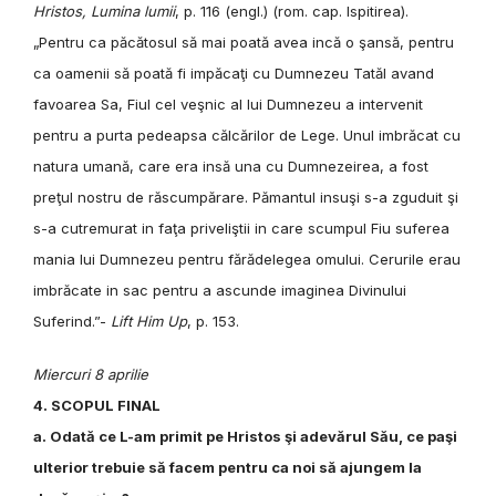
Hristos, Lumina lumii
, p. 116 (engl.) (rom. cap. Ispitirea).
„Pentru ca păcătosul să mai poată avea incă o şansă, pentru
ca oamenii să poată fi impăcaţi cu Dumnezeu Tatăl avand
favoarea Sa, Fiul cel veşnic al lui Dumnezeu a intervenit
pentru a purta pedeapsa călcărilor de Lege. Unul imbrăcat cu
natura umană, care era insă una cu Dumnezeirea, a fost
preţul nostru de răscumpărare. Pămantul insuşi s-a zguduit şi
s-a cutremurat in faţa priveliştii in care scumpul Fiu suferea
mania lui Dumnezeu pentru fărădelegea omului. Cerurile erau
imbrăcate in sac pentru a ascunde imaginea Divinului
Suferind.”-
Lift Him Up
, p. 153.
Miercuri 8 aprilie
4. SCOPUL FINAL
a. Odată ce L-am primit pe Hristos şi adevărul Său, ce paşi
ulterior trebuie să facem pentru ca noi să ajungem la