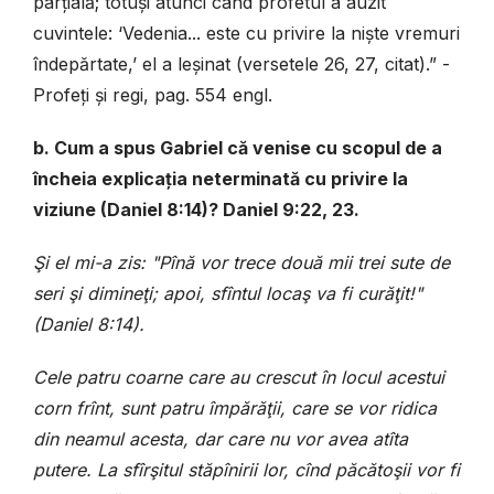
parțială; totuși atunci când profetul a auzit
cuvintele: ‘Vedenia... este cu privire la niște vremuri
îndepărtate,’ el a leșinat (versetele 26, 27, citat).” -
Profeți și regi, pag. 554 engl.
b. Cum a spus Gabriel că venise cu scopul de a
încheia explicația neterminată cu privire la
viziune (Daniel 8:14)? Daniel 9:22, 23.
Şi el mi-a zis: "Pînă vor trece două mii trei sute de
seri şi dimineţi; apoi, sfîntul locaş va fi curăţit!"
(Daniel 8:14).
Cele patru coarne care au crescut în locul acestui
corn frînt, sunt patru împărăţii, care se vor ridica
din neamul acesta, dar care nu vor avea atîta
putere. La sfîrşitul stăpînirii lor, cînd păcătoşii vor fi