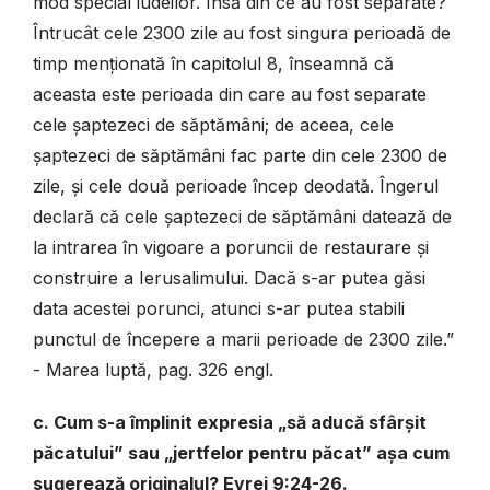
mod special iudeilor. Însă din ce au fost separate?
Întrucât cele 2300 zile au fost singura perioadă de
timp menționată în capitolul 8, înseamnă că
aceasta este perioada din care au fost separate
cele șaptezeci de săptămâni; de aceea, cele
șaptezeci de săptămâni fac parte din cele 2300 de
zile, și cele două perioade încep deodată. Îngerul
declară că cele șaptezeci de săptămâni datează de
la intrarea în vigoare a poruncii de restaurare și
construire a Ierusalimului. Dacă s-ar putea găsi
data acestei porunci, atunci s-ar putea stabili
punctul de începere a marii perioade de 2300 zile.”
- Marea luptă, pag. 326 engl.
c. Cum s-a împlinit expresia „să aducă sfârșit
păcatului” sau „jertfelor pentru păcat” așa cum
sugerează originalul?
Evrei 9:24-26.