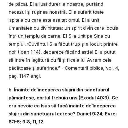
de păcat. El a luat durerile noastre, purtând
necazul și rușinea noastră. El a suferit toate
ispitele cu care este asaltat omul. El a unit
umanitatea cu divinitatea: un spirit divin care locuia
într-un templu de carne. El S-a unit pe Sine cu
templul. ‘Cuvântul S-a făcut trup și a locuit printre
noi’ (Ioan 1:14), deoarece făcând astfel El a putut
să intre în legătură cu fii și fiicele lui Avram cele
păcătoase și suferinde.” - Comentarii biblice, vol. 4,
pag. 1147 engl.
b. Înainte de începerea slujirii din sanctuarul
pământesc, cortul trebuia uns (Exodul 40:9). Ce
era nevoie ca Isus să facă înainte de începerea
slujirii din sanctuarul ceresc? Daniel 9:24; Evrei
8:1-5; 9:8, 11, 12.