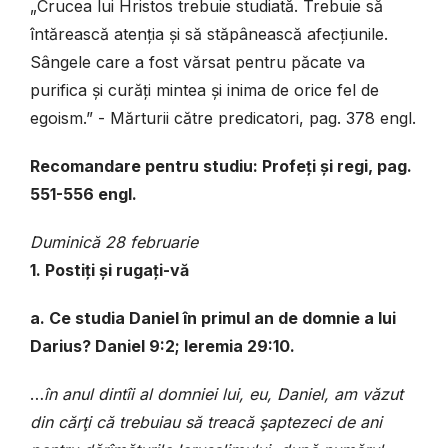
„
Crucea lui Hristos trebuie studiată.
Trebuie să
întărească atenția și să stăpânească afecțiunile.
Sângele care a fost vărsat pentru păcate va
purifica și curăți mintea și inima de orice fel de
egoism.” - Mărturii către predicatori, pag. 378 engl.
Recomandare pentru studiu: Profeți și regi, pag.
551-556 engl.
Duminică 28 februari
e
1. Postiți și rugați-vă
a. Ce studia Daniel în primul an de domnie a lui
Darius?
Daniel 9:2; Ieremia 29:10.
…
î
n
anul
dint
î
i
al
domniei
lui
,
eu
,
Daniel
,
am
v
ă
zut
din
c
ă
r
ţ
i
c
ă
trebuiau
s
ă
treac
ă ş
aptezeci
de
ani