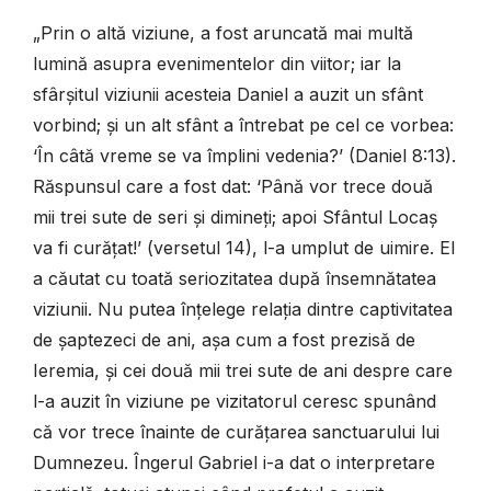
„
Prin o altă viziune, a fost aruncată mai multă
lumină asupra evenimentelor din viitor; iar la
sfârșitul viziunii acesteia Daniel a auzit un sfânt
vorbind; și un alt sfânt a întrebat pe cel ce vorbea:
‘În câtă vreme se va împlini vedenia?’
(Daniel 8:13).
Răspunsul care a fost dat: ‘Până vor trece două
mii trei sute de seri și dimineți; apoi Sfântul Locaș
va fi curățat!’ (versetul 14), l-a umplut de uimire. El
a căutat cu toată seriozitatea după însemnătatea
viziunii. Nu putea înțelege relația dintre captivitatea
de șaptezeci de ani, așa cum a fost prezisă de
Ieremia, și cei două mii trei sute de ani despre care
l-a auzit în viziune pe vizitatorul ceresc spunând
că vor trece înainte de curățarea sanctuarului lui
Dumnezeu. Îngerul Gabriel i-a dat o interpretare