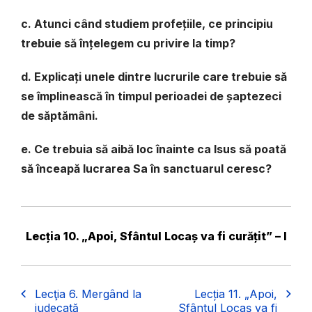
c. Atunci când studiem profețiile, ce principiu
trebuie să înțelegem cu privire la timp?
d. Explicați unele dintre lucrurile care trebuie să
se împlinească în timpul perioadei de șaptezeci
de săptămâni.
e. Ce trebuia să aibă loc înainte ca Isus să poată
să înceapă lucrarea Sa în sanctuarul ceresc?
Lecția 10. „Apoi, Sfântul Locaș va fi curățit” – I
Lecţia 6. Mergând la
Lecția 11. „Apoi,
judecată
Sfântul Locaș va fi