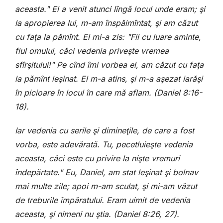
aceasta." El a venit atunci lîngă locul unde eram; şi
la apropierea lui, m-am înspăimîntat, şi am căzut
cu faţa la pămînt. El mi-a zis: "Fii cu luare aminte,
fiul omului, căci vedenia priveşte vremea
sfîrşitului!" Pe cînd îmi vorbea el, am căzut cu faţa
la pămînt leşinat. El m-a atins, şi m-a aşezat iarăşi
în picioare în locul în care mă aflam. (Daniel 8:16-
18).
Iar vedenia cu serile şi dimineţile, de care a fost
vorba, este adevărată. Tu, pecetluieşte vedenia
aceasta, căci este cu privire la nişte vremuri
îndepărtate." Eu, Daniel, am stat leşinat şi bolnav
mai multe zile; apoi m-am sculat, şi mi-am văzut
de treburile împăratului. Eram uimit de vedenia
aceasta, şi nimeni nu ştia. (Daniel 8:26, 27).