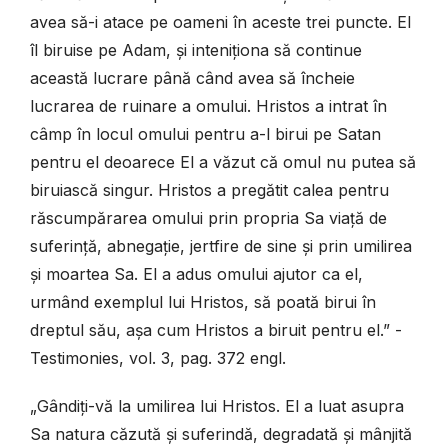
avea să-i atace pe oameni în aceste trei puncte. El
îl biruise pe Adam, și inteniționa să continue
această lucrare până când avea să încheie
lucrarea de ruinare a omului. Hristos a intrat în
câmp în locul omului pentru a-l birui pe Satan
pentru el deoarece El a văzut că omul nu putea să
biruiască singur. Hristos a pregătit calea pentru
răscumpărarea omului prin propria Sa viață de
suferință, abnegație, jertfire de sine și prin umilirea
și moartea Sa. El a adus omului ajutor ca el,
urmând exemplul lui Hristos, să poată birui în
dreptul său, așa cum Hristos a biruit pentru el.” -
Testimonies, vol. 3, pag. 372 engl.
„Gândiți-vă la umilirea lui Hristos. El a luat asupra
Sa natura căzută și suferindă, degradată și mânjită