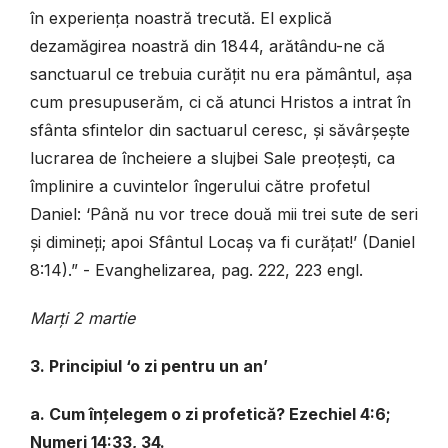
în experiența noastră trecută. El explică
dezamăgirea noastră din 1844, arătându-ne că
sanctuarul ce trebuia curățit nu era pământul, așa
cum presupuserăm, ci că atunci Hristos a intrat în
sfânta sfintelor din sactuarul ceresc, și săvârșește
lucrarea de încheiere a slujbei Sale preoțești, ca
împlinire a cuvintelor îngerului către profetul
Daniel: ‘Până nu vor trece două mii trei sute de seri
și dimineți; apoi Sfântul Locaș va fi curățat!’ (Daniel
8:14).” - Evanghelizarea, pag. 222, 223 engl.
Marți 2 martie
3. Principiul ‘o zi pentru un an’
a. Cum înțelegem o zi profetică? Ezechiel 4:6;
Numeri 14:33, 34.