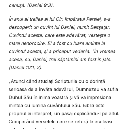
cenuşă. (Daniel 9:3
).
În anul al treilea al lui Cir, împăratul Persiei, s-a
descoperit un cuvînt lui Daniel, numit Beltşaţar.
Cuvîntul acesta, care este adevărat, vesteşte o
mare nenorocire. El a fost cu luare aminte la
cuvîntul acesta, şi a priceput vedenia. "În vremea
aceea, eu, Daniel, trei săptămîni am fost în jale.
(
Daniel 10:1, 2
)
.
„
Atunci când studiați Scripturile cu o dorință
serioasă de a învăța adevărul, Dumnezeu va sufla
Duhul Său în inima voastră și vă va impresiona
mintea cu lumina cuvântului Său.
Biblia este
propriul ei interpret, un pasaj explicându-l pe altul.
Comparând versetele care se referă la aceleași