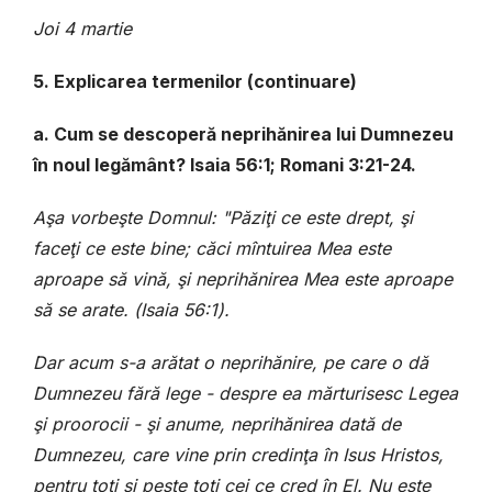
Joi 4 martie
5. Explicarea termenilor (continuare)
a. Cum se descoperă neprihănirea lui Dumnezeu
în noul legământ?
Isaia 56:1; Romani 3:21-24.
A
ş
a
vorbe
ş
te
Domnul
: "
P
ă
zi
ţ
i
ce
este
drept
, ş
i
face
ţ
i
ce
este
bine
;
c
ă
ci
m
î
ntuirea
Mea
este
aproape
s
ă
vin
ă, ş
i
neprih
ă
nirea
Mea
este
aproape
s
ă
se
arate
.
(
Isaia 56:1
).
Dar acum s-a arătat o neprihănire, pe care o dă
Dumnezeu fără lege - despre ea mărturisesc Legea
şi proorocii - şi anume, neprihănirea dată de
Dumnezeu, care vine prin credinţa în Isus Hristos,
pentru toţi şi peste toţi cei ce cred în El. Nu este