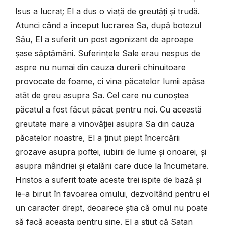
Isus a lucrat; El a dus o viață de greutăți și trudă.
Atunci când a început lucrarea Sa, după botezul
Său, El a suferit un post agonizant de aproape
șase săptămâni. Suferințele Sale erau nespus de
aspre nu numai din cauza durerii chinuitoare
provocate de foame, ci vina păcatelor lumii apăsa
atât de greu asupra Sa. Cel care nu cunoștea
păcatul a fost făcut păcat pentru noi. Cu această
greutate mare a vinovăției asupra Sa din cauza
păcatelor noastre, El a ținut piept încercării
grozave asupra poftei, iubirii de lume și onoarei, și
asupra mândriei și etalării care duce la încumetare.
Hristos a suferit toate aceste trei ispite de bază și
le-a biruit în favoarea omului, dezvoltând pentru el
un caracter drept, deoarece știa că omul nu poate
să facă aceasta pentru sine. El a știut că Satan