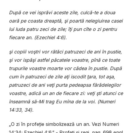
Dup
ă
ce
vei
ispr
ă
vi
aceste
zile
,
culc
ă-
te
a
doua
oar
ă
pe
coasta
dreapt
ă, ş
i
poart
ă
nelegiuirea
casei
lui
Iuda
patru
zeci
de
zile
; îţ
i
pun
c
î
te
o
zi
pentru
fiecare
an
.
(
Ezechiel 4:6
).
ş
i
copiii
vo
ş
tri
vor
r
ă
t
ă
ci
patruzeci
de
ani
î
n
pustie
,
ş
i
vor
isp
ăş
i
astfel
p
ă
catele
voastre
,
p
î
n
ă
ce
toate
trupurile
voastre
moarte
vor
c
ă
dea
î
n
pustie
.
Dup
ă
cum
î
n
patruzeci
de
zile
a
ţ
i
iscodit
ţ
ara
,
tot
a
ş
a
,
patruzeci
de
ani
ve
ţ
i
purta
pedeapsa
f
ă
r
ă
delegilor
voastre
,
adic
ă
un
an
de
fiecare
zi
:
ve
ţ
i
ş
ti
atunci
ce
î
nseamn
ă
s
ă-
Mi
trag
Eu
m
î
na
de
la
voi
.
(
Numeri
14:33, 34
)
.
„
O zi în profeție simbolizează un an.
Vezi Numeri
14:34; Ezechiel 4:6.” - Profeți și regi, pag. 698 engl.