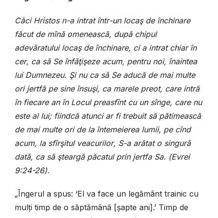
C
ă
ci
Hristos
n
-
a
intrat
î
ntr
-
un
loca
ş
de
î
nchinare
f
ă
cut
de
m
î
n
ă
omeneasc
ă,
dup
ă
chipul
adev
ă
ratului
loca
ş
de
î
nchinare
,
ci
a
intrat
chiar
î
n
cer
,
ca
s
ă
Se
î
nf
ăţ
i
ş
eze
acum
,
pentru
noi
, î
naintea
lui
Dumnezeu
. Ş
i
nu
ca
s
ă
Se
aduc
ă
de
mai
multe
ori
jertf
ă
pe
sine
î
nsu
ş
i
,
ca
marele
preot
,
care
intr
ă
î
n
fiecare
an
î
n
Locul
preasf
î
nt
cu
un
s
î
nge
,
care
nu
este
al
lui
;
fiindc
ă
atunci
ar
fi
trebuit
s
ă
p
ă
timeasc
ă
de
mai
multe
ori
de
la
î
ntemeierea
lumii
,
pe
c
î
nd
acum
,
la
sf
î
r
ş
itul
veacurilor
,
S
-
a
ar
ă
tat
o
singur
ă
dat
ă,
ca
s
ă ş
tearg
ă
p
ă
catul
prin
jertfa
Sa
.
(
Evrei
9:24-26
)
.
„
Îngerul a spus: ‘El va face un legământ trainic cu
mulți timp de o săptămână [șapte ani].’ Timp de