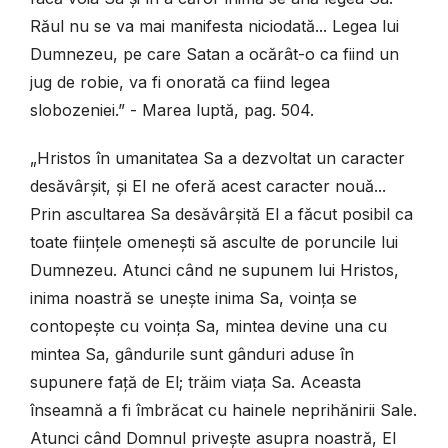
Răul nu se va mai manifesta niciodată... Legea lui
Dumnezeu, pe care Satan a ocărât-o ca fiind un
jug de robie, va fi onorată ca fiind legea
slobozeniei.” - Marea luptă, pag. 504.
„Hristos în umanitatea Sa a dezvoltat un caracter
desăvârșit, și El ne oferă acest caracter nouă...
Prin ascultarea Sa desăvârșită El a făcut posibil ca
toate ființele omenești să asculte de poruncile lui
Dumnezeu. Atunci când ne supunem lui Hristos,
inima noastră se unește inima Sa, voința se
contopește cu voința Sa, mintea devine una cu
mintea Sa, gândurile sunt gânduri aduse în
supunere față de El; trăim viața Sa. Aceasta
înseamnă a fi îmbrăcat cu hainele neprihănirii Sale.
Atunci când Domnul privește asupra noastră, El