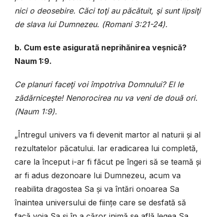
nici o deosebire. Căci toţi au păcătuit, şi sunt lipsiţi
de slava lui Dumnezeu. (
Romani 3:21-24
)
.
b. Cum este asigurată neprihănirea veșnică?
Naum 1:9.
Ce planuri faceţi voi împotriva Domnului? El le
zădărniceşte! Nenorocirea nu va veni de două ori.
(
Naum 1:9
)
.
„
Întregul univers va fi devenit martor al naturii și al
rezultatelor păcatului.
Iar eradicarea lui completă,
care la început i-ar fi făcut pe îngeri să se teamă și
ar fi adus dezonoare lui Dumnezeu, acum va
reabilita dragostea Sa și va întări onoarea Sa
înaintea universului de ființe care se desfată să
facă voia Sa și în a căror inimă se află legea Sa.