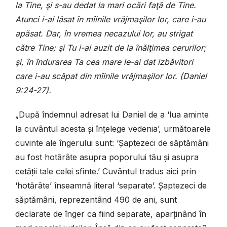
la Tine, şi s-au dedat la mari ocări faţă de Tine.
Atunci i-ai lăsat în mîinile vrăjmaşilor lor, care i-au
apăsat. Dar, în vremea necazului lor, au strigat
către Tine; şi Tu i-ai auzit de la înălţimea cerurilor;
şi, în îndurarea Ta cea mare le-ai dat izbăvitori
care i-au scăpat din mîinile vrăjmaşilor lor. (Daniel
9:24-27).
„
După îndemnul adresat lui Daniel de a ‘lua aminte
la cuvântul acesta și înțelege vedenia’, următoarele
cuvinte ale îngerului sunt: ‘Șaptezeci de săptămâni
au fost hotărâte asupra poporului tău și asupra
cetății tale celei sfinte.’
Cuvântul tradus aici prin
‘hotărâte’ înseamnă literal ‘separate’. Șaptezeci de
săptămâni, reprezentând 490 de ani, sunt
declarate de înger ca fiind separate, aparținând în