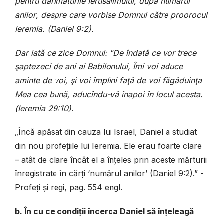
pentru
d
ă
r
î
m
ă
turile
Ierusalimului
,
dup
ă
num
ă
rul
anilor
,
despre
care
vorbise
Domnul
c
ă
tre
proorocul
Ieremia
. (Daniel 9:2).
Dar
iat
ă
ce
zice
Domnul
: "
De
î
ndat
ă
ce
vor
trece
ş
aptezeci
de
ani
ai
Babilonului
, Î
mi
voi
aduce
aminte
de
voi
, ş
i
voi
î
mplini
fa
ţă
de
voi
f
ă
g
ă
duin
ţ
a
Mea
cea
bun
ă,
aduc
î
ndu
-
v
ă î
napoi
î
n
locul
acesta
.
(
Ieremia 29:10
)
.
„
Încă apăsat din cauza lui Israel, Daniel a studiat
din nou profețiile lui Ieremia.
Ele erau foarte clare
– atât de clare încât el a înțeles prin aceste mărturii
înregistrate în cărți ‘numărul anilor’ (Daniel 9:2).” -
Profeți și regi, pag. 554 engl.
b. În cu ce condiții încerca Daniel să înțeleagă