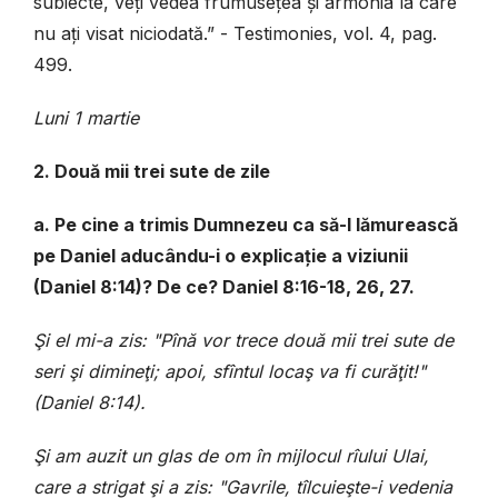
subiecte, veți vedea frumusețea și armonia la care
nu ați visat niciodată.” - Testimonies, vol. 4, pag.
499.
Luni 1 martie
2. Două mii trei sute de zile
a. Pe cine a trimis Dumnezeu ca să-l lămurească
pe Daniel aducându-i o explicație a viziunii
(Daniel 8:14)?
De ce? Daniel 8:16-18, 26, 27.
Şi el mi-a zis: "Pînă vor trece două mii trei sute de
seri şi dimineţi; apoi, sfîntul locaş va fi curăţit!"
(Daniel 8
:14).
Şi am auzit un glas de om în mijlocul rîului Ulai,
care a strigat şi a zis: "Gavrile, tîlcuieşte-i vedenia