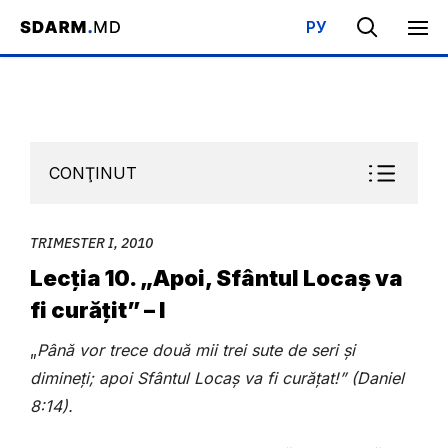
РУ
Acasa
/
Bibliotecă
/
Şcoala de Sabat
/
Trimester I, 2010
/
Lecția
CONŢINUT
TRIMESTER I, 2010
Lecția 10. „Apoi, Sfântul Locaș va
fi curățit” – I
„
Până vor trece două mii trei sute de seri și
dimineți; apoi Sfântul Locaș va fi curățat!”
(Daniel
8:14).