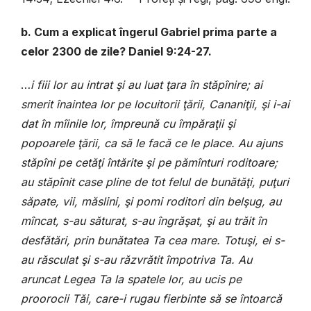
b. Cum a explicat îngerul Gabriel prima parte a
celor 2300
de zile? Daniel 9:24-27.
…
i fiii lor au intrat şi au luat ţara în stăpînire; ai
smerit înaintea lor pe locuitorii ţării, Cananiţii, şi i-ai
dat în mîinile lor, împreună cu împăraţii şi
popoarele ţării, ca să le facă ce le place. Au ajuns
stăpîni pe cetăţi întărite şi pe pămînturi roditoare;
au stăpînit case pline de tot felul de bunătăţi, puţuri
săpate, vii, măslini, şi pomi roditori din belşug, au
mîncat, s-au săturat, s-au îngrăşat, şi au trăit în
desfătări, prin bunătatea Ta cea mare. Totuşi, ei s-
au răsculat şi s-au răzvrătit împotriva Ta. Au
aruncat Legea Ta la spatele lor, au ucis pe
proorocii Tăi, care-i rugau fierbinte să se întoarcă