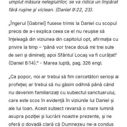
umplut măsura nelegiuirilor, se va ridica un împărat
fără ruşine şi viclean. (Daniel 9:22, 23).
„
Îngerul [Gabriel] fusese trimis la Daniel cu scopul
precis de a-i explica ceea ce el nu reușise să
înțeleagă din viziunea din capitolul opt, afirmația cu
privire la timp – ‘până vor trece două mii trei sute
de seri și dimineți; apoi Sfântul Locaș va fi curățat!’
(Daniel 8:14).” - Marea luptă, pag. 326 engl.
„Ca popor, noi ar trebui să fim cercetători serioși ai
profeției; ar trebui să nu găsim odihnă până când
nu devenim familiarizați cu subiectul sanctuarului,
care este scos în evidență în viziunile lui Daniel și
ale lui Ioan. Acest subiect revarsă o mare lumină
asupra poziției și lucrării noastre prezente, și ne
oferă o dovadă clară că Dumnezeu ne-a condus