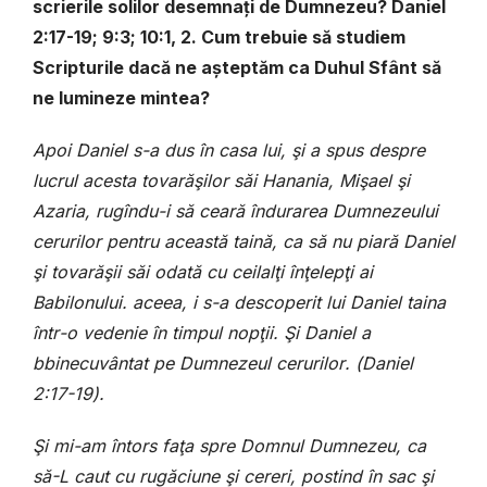
scrierile solilor desemnați de Dumnezeu?
Daniel
2:17-19; 9:3; 10:1, 2. Cum trebuie să studiem
Scripturile dacă ne așteptăm ca Duhul Sfânt să
ne lumineze mintea?
Apoi
Daniel
s
-
a
dus
î
n
casa
lui
, ş
i
a
spus
despre
lucrul
acesta
tovar
ăş
ilor
s
ă
i
Hanania
,
Mi
ş
ael
ş
i
Azaria
,
rug
î
ndu
-
i
s
ă
cear
ă î
ndurarea
Dumnezeului
cerurilor
pentru
aceast
ă
tain
ă,
ca
s
ă
nu
piar
ă
Daniel
ş
i
tovar
ăş
ii
s
ă
i
odat
ă
cu
ceilal
ţ
i
î
n
ţ
elep
ţ
i
ai
Babilonului
.
aceea
,
i
s
-
a
descoperit
lui
Daniel
taina
î
ntr
-
o
vedenie
î
n
timpul
nop
ţ
ii
. Ş
i
Daniel
a
bbinecuv
â
ntat
pe
Dumnezeul
cerurilor
.
(
Daniel
2:17-19
).
Şi mi-am întors faţa spre Domnul Dumnezeu, ca
să-L caut cu rugăciune şi cereri, postind în sac şi