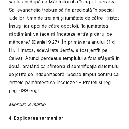
șapte ani după ce Mântuitorul a început lucrarea
Sa, evanghelia trebuia să fie predicată în special
iudeilor; timp de trei ani și jumătate de către Hristos
Însuși, iar apoi de către apostoli.
‘la jumătatea
săptămânii va face să înceteze jertfa și darul de
mâncare.’ (Daniel 9:27). În primăvara anului 31 d.
Hr., Hristos, adevărata Jertfă, a fost jertfit pe
Calvar. Atunci perdeaua templului a fost sfâșiată în
două, arătând că sfințenia și semnificația sistemului
de jertfe se îndepărtaseră. Sosise timpul pentru ca
jertfele pământești să înceteze.” - Profeți și regi,
pag. 699 engl.
Miercuri 3 martie
4. Explicarea termenilor