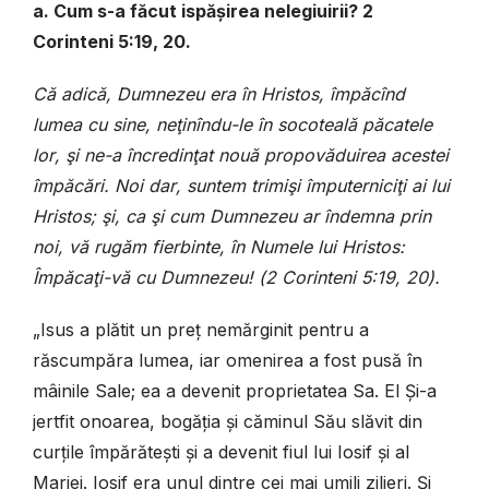
a. Cum s-a făcut ispășirea nelegiuirii? 2
Corinteni 5:19, 20.
C
ă
adic
ă,
Dumnezeu
era
î
n
Hristos
, î
mp
ă
c
î
nd
lumea
cu
sine
,
ne
ţ
in
î
ndu
-
le
î
n
socoteal
ă
p
ă
catele
lor
, ş
i
ne
-
a
î
ncredin
ţ
at
nou
ă
propov
ă
duirea
acestei
î
mp
ă
c
ă
ri
.
Noi
dar
,
suntem
trimi
ş
i
î
mputernici
ţ
i
ai
lui
Hristos
; ş
i
,
ca
ş
i
cum
Dumnezeu
ar
î
ndemna
prin
noi
,
v
ă
rug
ă
m
fierbinte
, î
n
Numele
lui
Hristos
:
Î
mp
ă
ca
ţ
i
-
v
ă
cu
Dumnezeu
!
(
2 Corinteni 5:19, 20
)
.
„
Isus a plătit un preț nemărginit pentru a
răscumpăra lumea, iar omenirea a fost pusă în
mâinile Sale; ea a devenit proprietatea Sa.
El Și-a
jertfit onoarea, bogăția și căminul Său slăvit din
curțile împărătești și a devenit fiul lui Iosif și al
Mariei. Iosif era unul dintre cei mai umili zilieri. Și