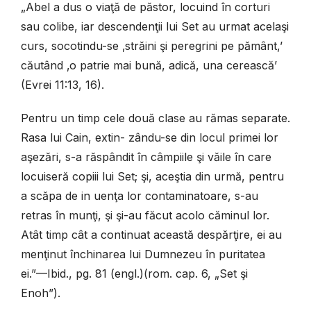
„Abel a dus o viaţă de păstor, locuind în corturi
sau colibe, iar descendenţii lui Set au urmat acelaşi
curs, socotindu-se ‚străini şi peregrini pe pământ,’
căutând ‚o patrie mai bună, adică, una cerească’
(Evrei 11:13, 16).
Pentru un timp cele două clase au rămas separate.
Rasa lui Cain, extin- zându-se din locul primei lor
aşezări, s-a răspândit în câmpiile şi văile în care
locuiseră copiii lui Set; şi, aceştia din urmă, pentru
a scăpa de in uenţa lor contaminatoare, s-au
retras în munţi, şi şi-au făcut acolo căminul lor.
Atât timp cât a continuat această despărţire, ei au
menţinut închinarea lui Dumnezeu în puritatea
ei.”—Ibid., pg. 81 (engl.)(rom. cap. 6, „Set şi
Enoh”).