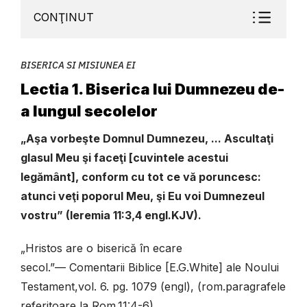
CONŢINUT
BISERICA SI MISIUNEA EI
Lectia 1. Biserica lui Dumnezeu de-
a lungul secolelor
„Aşa vorbeşte Domnul Dumnezeu, ... Ascultaţi
glasul Meu şi faceţi [cuvintele acestui
legământ], conform cu tot ce vă poruncesc:
atunci veţi poporul Meu, şi Eu voi Dumnezeul
vostru” (Ieremia 11:3,4 engl.KJV).
„Hristos are o biserică în ecare
secol.”— Comentarii Biblice [E.G.White] ale Noului
Testament,vol. 6. pg. 1079 (engl), (rom.paragrafele
referitoare la Rom.11:4-6).