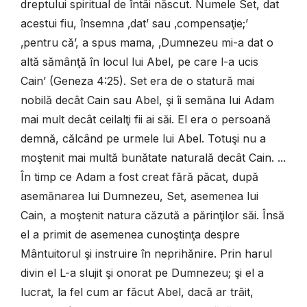
dreptului spiritual de întâi născut. Numele Set, dat
acestui fiu, însemna ‚dat’ sau ‚compensaţie;’
‚pentru că’, a spus mama, ‚Dumnezeu mi-a dat o
altă sămânţă în locul lui Abel, pe care l-a ucis
Cain’ (Geneza 4:25). Set era de o statură mai
nobilă decât Cain sau Abel, şi îi semăna lui Adam
mai mult decât ceilalţi fii ai săi. El era o persoană
demnă, călcând pe urmele lui Abel. Totuşi nu a
moştenit mai multă bunătate naturală decât Cain. ...
În timp ce Adam a fost creat fără păcat, după
asemănarea lui Dumnezeu, Set, asemenea lui
Cain, a moştenit natura căzută a părinţilor săi. Însă
el a primit de asemenea cunoştinţa despre
Mântuitorul şi instruire în neprihănire. Prin harul
divin el L-a slujit şi onorat pe Dumnezeu; şi el a
lucrat, la fel cum ar făcut Abel, dacă ar trăit,