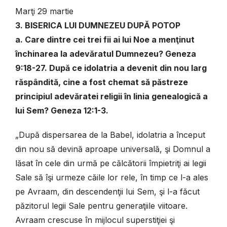
Marţi 29 martie
3. BISERICA LUI DUMNEZEU DUPĂ POTOP
a. Care dintre cei trei fii ai lui Noe a menţinut
închinarea la adevăratul Dumnezeu? Geneza
9:18-27. După ce idolatria a devenit din nou larg
răspândită, cine a fost chemat să păstreze
principiul adevăratei religii în linia genealogică a
lui Sem? Geneza 12:1-3.
„După dispersarea de la Babel, idolatria a început
din nou să devină aproape universală, şi Domnul a
lăsat în cele din urmă pe călcătorii împietriţi ai legii
Sale să îşi urmeze căile lor rele, în timp ce l-a ales
pe Avraam, din descendenţii lui Sem, şi l-a făcut
păzitorul legii Sale pentru generaţiile viitoare.
Avraam crescuse în mijlocul superstiţiei şi