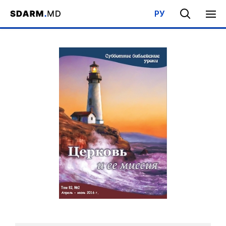
РУ
Acasa
/
Bibliotecă
/
Şcoala de Sabat
/
Biserica si misiunea ei
/