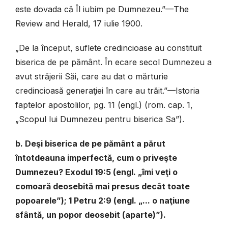
este dovada că Îl iubim pe Dumnezeu.”—The
Review and Herald, 17 iulie 1900.
„De la început, suflete credincioase au constituit
biserica de pe pământ. În ecare secol Dumnezeu a
avut străjerii Săi, care au dat o mărturie
credincioasă generaţiei în care au trăit.”—Istoria
faptelor apostolilor, pg. 11 (engl.) (rom. cap. 1,
„Scopul lui Dumnezeu pentru biserica Sa”).
b. Deşi biserica de pe pământ a părut
întotdeauna imperfectă, cum o priveşte
Dumnezeu? Exodul 19:5 (engl. „îmi veţi o
comoară deosebită mai presus decât toate
popoarele”); 1 Petru 2:9 (engl. „... o naţiune
sfântă, un popor deosebit (aparte)”).