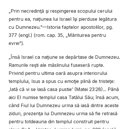
„Prin necredinţă şi respingerea scopului cerului
pentru ea, naţiunea lui Israel îşi pierduse legătura
cu Dumnezeu.”—Istoria faptelor apostolilor, pg.
377 (engl.) (rom. cap. 35, „Mântuirea pentru
evrei”).
„Însă Israel ca naţiune se depărtase de Dumnezeu.
Ramurile reşti ale măslinului fuseseră rupte.
Privind pentru ultima oară asupra interiorului
templului, Isus a spus cu emoţie plină de tristeţe:
‚Iată că vi se lasă casa pustie’ (Matei 23:28)... Până
aici El numise templul casa Tatălui Său; însă acum,
când Fiul lui Dumnezeu urma să iasă dintre aceste
ziduri, prezenţa lui Dumnezeu urma să fie retrasă
pentru totdeauna din templul construit pentru