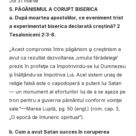
Joi 31 martie
5. PĂGÂNISMUL A CORUPT BISERICA
a. După moartea apostolilor, ce eveniment trist
a experimentat biserica declarată creştină? 2
Tesaloniceni 2:3-8.
„Acest compromis între păgânism şi creştinism a
avut ca rezultat dezvoltarea ‚omului fărădelegii’
prezis în profeţie ca împotrivindu-se lui Dumnezeu
şi înălţându-se împotriva Lui. Acel sistem uriaş de
religie falsă este o capodoperă a puterii lui Satan
— un monument al eforturilor lui de a se aşeza pe
tron pentru a guverna pământul conform voinţei
sale.”—Marea Luptă, pg. 50 (engl.) (rom. cap. 3,
„O epocă de întuneric spiritual”).
b. Cum a avut Satan succes în coruperea