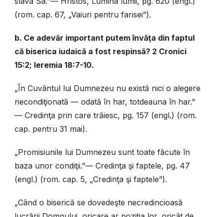
slava Sa.”— Hristos, Lumina lumii, pg. 620 (engl.)
(rom. cap. 67, „Vaiuri pentru farisei”).
b. Ce adevăr important putem învăţa din faptul
că biserica iudaică a fost respinsă? 2 Cronici
15:2; Ieremia 18:7-10.
„În Cuvântul lui Dumnezeu nu există nici o alegere
necondiţionată — odată în har, totdeauna în har.”
— Credinţa prin care trăiesc, pg. 157 (engl.) (rom.
cap. pentru 31 mai).
„Promisiunile lui Dumnezeu sunt toate făcute în
baza unor condiţii.”— Credinţa şi faptele, pg. 47
(engl.) (rom. cap. 5, „Credinţa şi faptele”).
„Când o biserică se dovedeşte necredincioasă
lucrării Domnului, oricare ar poziţia lor, oricât de