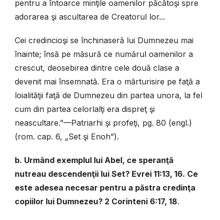
pentru a întoarce minţile oamenilor păcătoşi spre
adorarea şi ascultarea de Creatorul lor...
Cei credincioşi se închinaseră lui Dumnezeu mai
înainte; însă pe măsură ce numărul oamenilor a
crescut, deosebirea dintre cele două clase a
devenit mai însemnată. Era o mărturisire pe faţă a
loialităţii faţă de Dumnezeu din partea unora, la fel
cum din partea celorlalţi era dispreţ şi
neascultare.”—Patriarhi şi profeţi, pg. 80 (engl.)
(rom. cap. 6, „Set şi Enoh”).
b. Urmând exemplul lui Abel, ce speranţă
nutreau descendenţii lui Set? Evrei 11:13, 16. Ce
este adesea necesar pentru a păstra cre
dinţa
copiilor lui Dumnezeu? 2 Corinteni 6:17, 18
.