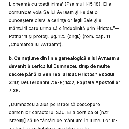
L cheamă cu toată inima’ (Psalmul 145:18). El a
comunicat voia Sa lui Avraam şi i-a dat o
cunoaştere clară a cerinţelor legii Sale şi a
mântuirii care urma să e îndeplinită prin Hristos.”—
Patriarhi şi profeţi, pg. 125 (engl.) (rom. cap. 11,
„Chemarea lui Avraam”).
b. Ce naţiune din linia genealogică a lui Avraam a
devenit biserica lui Dumnezeu timp de multe
secole până la venirea lui Isus Hristos? Exodul
3:10; Deuteronom 7:6-8; 14:2; Faptele Apostolilor
7:38.
„Dumnezeu a ales pe Israel să descopere
oamenilor caracterul Său. El a dorit ca ei [n.tr.
israeliţii] să fie fântâni de mântuire în lume. Lor le-
au fost încredinţate oracolele cerului,