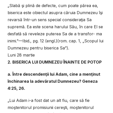
„Slabă şi plină de defecte, cum poate părea ea,
biserica este obiectul asupra căruia Dumnezeu îşi
revarsă într-un sens special consideraţia Sa
supremă. Ea este scena harului Său, în care El se
desfată să reveleze puterea Sa de a transfor- ma
inimi.”—Ibid., pg. 12 (engl.)(rom. cap. 1, „Scopul lui
Dumnezeu pentru biserica Sa”).
Luni 28 martie
2. BISERICA LUI DUMNEZEU ÎNAINTE DE POTOP
a. Între descendenţii lui Adam, cine a menţinut
închinarea la adevăratul Dumnezeu? Geneza
4:25, 26.
„Lui Adam i-a fost dat un alt fiu, care să fie
moştenitorul promisiunii cereşti, moştenitorul