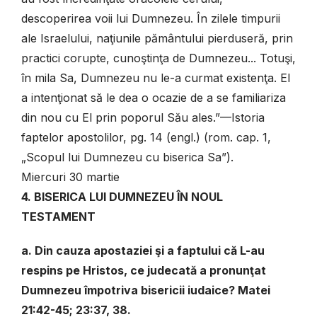
descoperirea voii lui Dumnezeu. În zilele timpurii
ale Israelului, naţiunile pământului pierduseră, prin
practici corupte, cunoştinţa de Dumnezeu... Totuşi,
în mila Sa, Dumnezeu nu le-a curmat existenţa. El
a intenţionat să le dea o ocazie de a se familiariza
din nou cu El prin poporul Său ales.”—Istoria
faptelor apostolilor, pg. 14 (engl.) (rom. cap. 1,
„Scopul lui Dumnezeu cu biserica Sa”).
Miercuri 30 martie
4. BISERICA LUI DUMNEZEU ÎN NOUL
TESTAMENT
a. Din cauza apostaziei şi a faptului că L-au
respins pe Hristos, ce judecată a pronunţat
Dumnezeu împotriva bisericii iudaice? Matei
21:42-45; 23:37, 38.