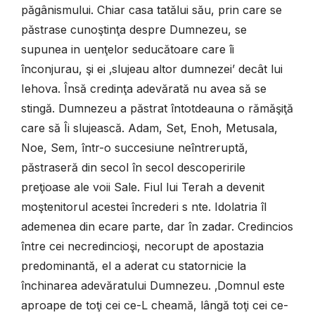
păgânismului. Chiar casa tatălui său, prin care se
păstrase cunoştinţa despre Dumnezeu, se
supunea in uenţelor seducătoare care îi
înconjurau, şi ei ‚slujeau altor dumnezei’ decât lui
Iehova. Însă credinţa adevărată nu avea să se
stingă. Dumnezeu a păstrat întotdeauna o rămăşiţă
care să Îi slujească. Adam, Set, Enoh, Metusala,
Noe, Sem, într-o succesiune neîntreruptă,
păstraseră din secol în secol descoperirile
preţioase ale voii Sale. Fiul lui Terah a devenit
moştenitorul acestei încrederi s nte. Idolatria îl
ademenea din ecare parte, dar în zadar. Credincios
între cei necredincioşi, necorupt de apostazia
predominantă, el a aderat cu statornicie la
închinarea adevăratului Dumnezeu. ‚Domnul este
aproape de toţi cei ce-L cheamă, lângă toţi cei ce-