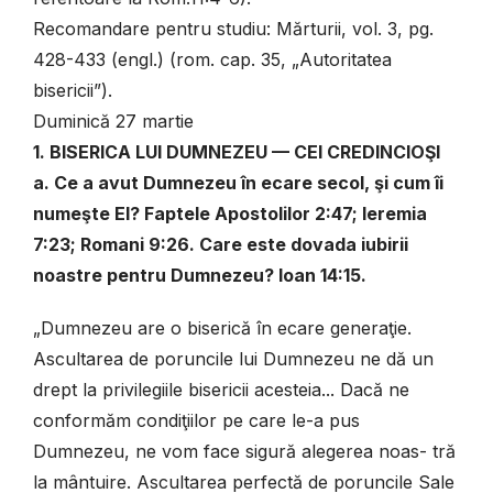
Recomandare pentru studiu: Mărturii, vol. 3, pg.
428-433 (engl.) (rom. cap. 35, „Autoritatea
bisericii”).
Duminică 27 martie
1. BISERICA LUI DUMNEZEU — CEI CREDINCIOŞI
a. Ce a avut Dumnezeu în ecare secol, şi cum îi
numeşte El? Faptele Apostolilor 2:47; Ieremia
7:23; Romani 9:26. Care este dovada iubirii
noastre pentru Dumnezeu? Ioan 14:15.
„Dumnezeu are o biserică în ecare generaţie.
Ascultarea de poruncile lui Dumnezeu ne dă un
drept la privilegiile bisericii acesteia... Dacă ne
conformăm condiţiilor pe care le-a pus
Dumnezeu, ne vom face sigură alegerea noas- tră
la mântuire. Ascultarea perfectă de poruncile Sale