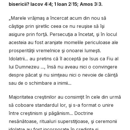
bisericii? Iacov 4:4; 1 Ioan 2:15; Amos 3:3.
„Marele vrăjmaş a încercat acum din nou să
câştige prin şiretlic ceea ce nu reuşise să îşi
asigure prin forţă. Persecuţia a încetat, şi în locul
acesteia au fost aranjate momelile periculoase ale
prosperităţii vremelnice şi onoarei lumeşti.
Idolatrii... au pretins că îl acceptă pe Isus ca Fiu al
lui Dumnezeu ..., însă nu aveau nici o convingere
despre păcat şi nu simţeau nici o nevoie de căinţă
sau de o schimbare a inimii...
Majoritatea creştinilor au consimţit în cele din urmă
să coboare standardul lor, şi s-a format o unire
între creştinism şi păgânism... Doctrine
nesănătoase, ritualuri superstiţioase, şi ceremonii
idolatre au fost incorporate în credinţa şi