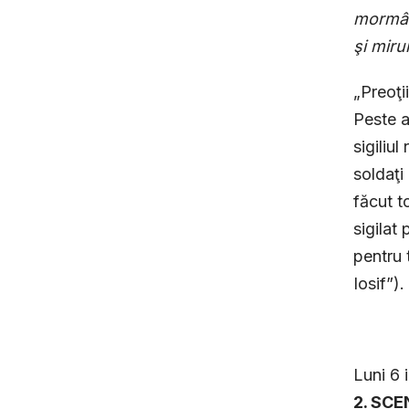
mormânt
şi miru
„Preoţi
Peste a
sigiliu
soldaţi
făcut t
sigilat
pentru 
Iosif”).
Luni 6 
2. SCE