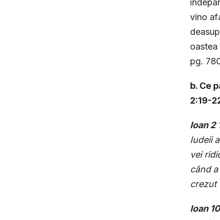
îndepăr
vino af
deasupr
oastea 
pg. 780
b. Ce p
2:19-22
Ioan 2
Iudeii 
vei rid
când a 
crezut 
Ioan 1