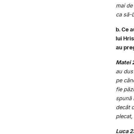
mai de 
ca să-L
b. Ce a
lui Hri
au pre
Matei 
au dus 
pe când
fie păz
spună n
decât c
plecat,
Luca 