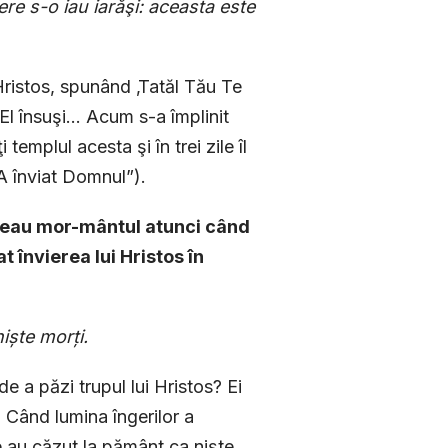
ere s-o iau iarăşi: aceasta este
Hristos, spunând ‚Tatăl Tău Te
l însuşi... Acum s-a împlinit
 templul acesta şi în trei zile îl
„A înviat Domnul”).
ăzeau mor-mântul atunci când
t învierea lui Hristos în
nişte morţi.
 a păzi trupul lui Hristos? Ei
a. Când lumina îngerilor a
e au căzut la pământ ca nişte