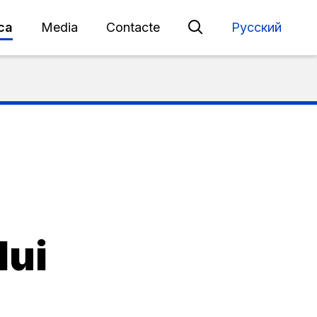
eca
Media
Contacte
Русский
lui