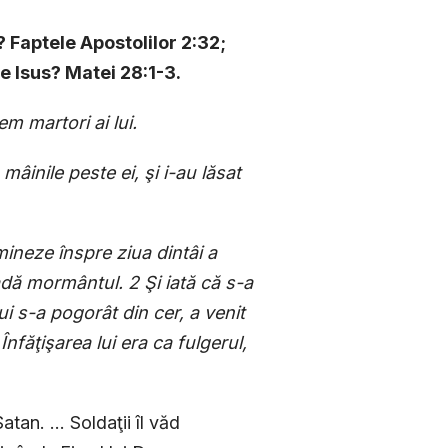
? Faptele Apostolilor 2:32;
pe Isus? Matei 28:1-3.
m martori ai lui.
mâinile peste ei, şi i-au lăsat
mineze înspre ziua dintâi a
dă mormântul. 2 Şi iată că s-a
 s-a pogorât din cer, a venit
Înfăţişarea lui era ca fulgerul,
an. ... Soldaţii îl văd