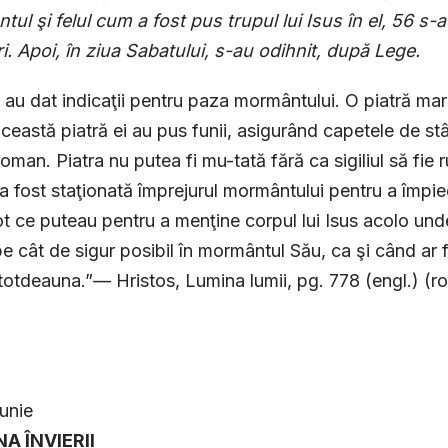
ul şi felul cum a fost pus trupul lui Isus în el, 56 s-
ri. Apoi, în ziua Sabatului, s-au odihnit, după Lege.
i au dat indicaţii pentru paza mormântului. O piatră mare 
ceastă piatră ei au pus funii, asigurând capetele de stâ
l roman. Piatra nu putea fi mu-tată fără ca sigiliul să fi
 a fost staţionată împrejurul mormântului pentru a împied
ot ce puteau pentru a menţine corpul lui Isus acolo und
 pe cât de sigur posibil în mormântul Său, ca şi când ar 
totdeauna.”— Hristos, Lumina lumii, pg. 778 (engl.) (ro
iunie
NA ÎNVIERII