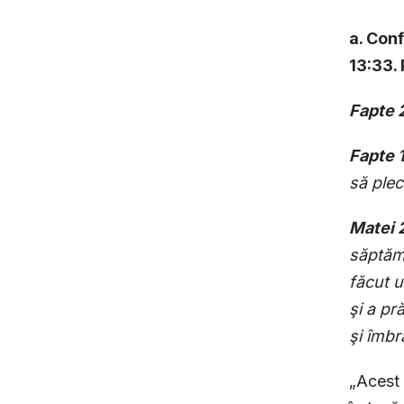
a. Conf
13:33. 
Fapte 
Fapte 
să plec
Matei 
săptămâ
făcut u
şi a pr
şi îmbr
„Acest 