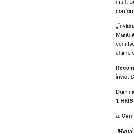
murit p
conform 
„Înviere
Mântuit
cum Isu
ultimel
Recoma
înviat 
Duminic
1. HRI
a. Cum 
Matei