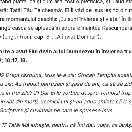
tând piatra, ca şi cum ar fi fost o pietricică, şi îl aud s
ară; Tatăl Tău Te cheamă’. Ei Îl văd pe Isus ieşind din
a mormântului deschis: ‚Eu sunt învierea şi viaţa.’ În ti
îngerească se apleacă în adorare înaintea Răscumpărăt
 (engl.) (rom. cap. 81, „A înviat Domnul”).
arte a avut Fiul divin al lui Dumnezeu în învierea 
; 10:17, 18.
19 Drept răspuns, Isus le-a zis: Stricaţi Templul acesta, ş
au zis: Au trebuit patruzeci şi şase de ani, ca să se zi
ica în trei zile? 21 Dar El le vorbea despre Templul tr
înviat din morţi, ucenicii Lui şi-au adus aminte că le
Scriptura şi cuvintele pe care le spusese Isus.
0
17 Tatăl Mă iubeşte, pentru că Îmi dau viaţa, ca iarăş