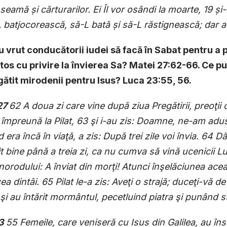
seamă şi cărturarilor. Ei Îl vor osândi la moarte, 19 şi
 batjocorească, să-L bată şi să-L răstignească; dar a t
u vrut conducătorii iudei să facă în Sabat pentru a 
stos cu privire la învierea Sa? Matei 27:62-66. Ce p
gătit mirodenii pentru Isus? Luca 23:55, 56.
27
62 A doua zi care vine după ziua Pregătirii, preoţii 
împreună la Pilat, 63 şi i-au zis: Doamne, ne-am adus
 era încă în viaţă, a zis: După trei zile voi învia. 6
it bine până a treia zi, ca nu cumva să vină ucenicii Lu
orodului: A înviat din morţi! Atunci înşelăciunea acea
ea dintâi. 65 Pilat le-a zis: Aveţi o strajă; duceţi-vă d
 şi au întărit mormântul, pecetluind piatra şi punând st
23
55 Femeile, care veniseră cu Isus din Galilea, au înso