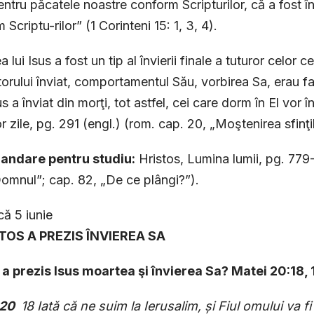
entru păcatele noastre conform Scripturilor, că a fost îng
Scriptu-rilor” (1 Corinteni 15: 1, 3, 4).
a lui Isus a fost un tip al învierii finale a tuturor celor 
orului înviat, comportamentul Său, vorbirea Sa, erau fa
s a înviat din morţi, tot astfel, cei care dorm în El vo
or zile, pg. 291 (engl.) (rom. cap. 20, „Moştenirea sfinţi
ndare pentru studiu:
Hristos, Lumina lumii, pg. 779-
Domnul”; cap. 82, „De ce plângi?”).
ă 5 iunie
STOS A PREZIS ÎNVIEREA SA
a prezis Isus moartea şi învierea Sa? Matei 20:18, 
 20
18 Iată că ne suim la Ierusalim, şi Fiul omului va fi 