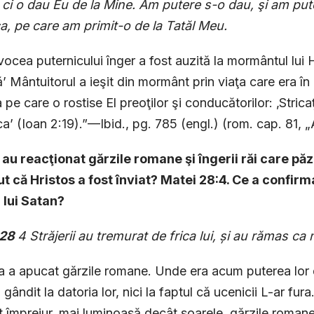
, ci o dau Eu de la Mine. Am putere s-o dau, şi am put
, pe care am primit-o de la Tatăl Meu.
ocea puternicului înger a fost auzită la mormântul lui 
 Mântuitorul a ieşit din mormânt prin viaţa care era în E
 pe care o rostise El preoţilor şi conducătorilor: ‚Stricaţi
ica’ (Ioan 2:19).”—Ibid., pg. 785 (engl.) (rom. cap. 81, 
 au reacţionat gărzile romane şi îngerii răi care p
t că Hristos a fost înviat? Matei 28:4. Ce a confirma
 lui Satan?
 28
4 Străjerii au tremurat de frica lui, şi au rămas ca 
 a apucat gărzile romane. Unde era acum puterea lor de
 gândit la datoria lor, nici la faptul că ucenicii L-ar fur
it împrejur, mai luminoasă decât soarele, gărzile roman