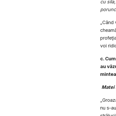
cu sila
porunca
„Când v
cheamă’
profeţia
voi rid
c. Cum
au văzu
mintea
Matei
„Groaza
nu s-au
străluc