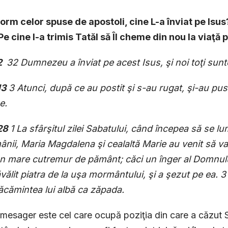
orm celor spuse de apostoli, cine L-a înviat pe Isus
Pe cine l-a trimis Tatăl să Îl cheme din nou la viaţă 
2
32 Dumnezeu a înviat pe acest Isus, şi noi toţi sunte
13
3 Atunci, după ce au postit şi s-au rugat, şi-au pus 
e.
28
1 La sfârşitul zilei Sabatului, când începea să se lu
nii, Maria Magdalena şi cealaltă Marie au venit să va
n mare cutremur de pământ; căci un înger al Domnului
ăvălit piatra de la uşa mormântului, şi a şezut pe ea. 3 
ăcămintea lui albă ca zăpada.
mesager este cel care ocupă poziţia din care a căzut Sat