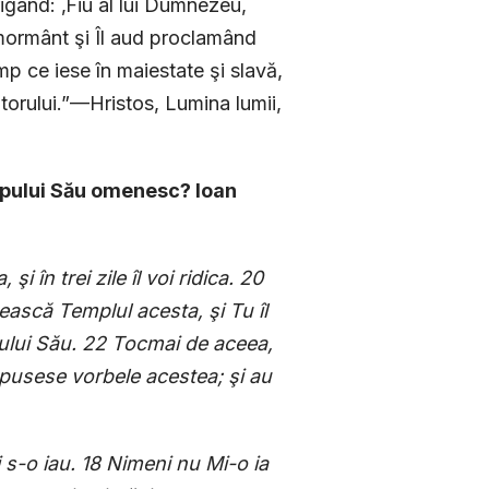
trigând: ‚Fiu al lui Dumnezeu,
 mormânt şi Îl aud proclamând
mp ce iese în maiestate şi slavă,
orului.”—Hristos, Lumina lumii,
trupului Său omenesc? Ioan
i în trei zile îl voi ridica. 20
dească Templul acesta, şi Tu îl
upului Său. 22 Tocmai de aceea,
 spusese vorbele acestea; şi au
i s-o iau. 18 Nimeni nu Mi-o ia