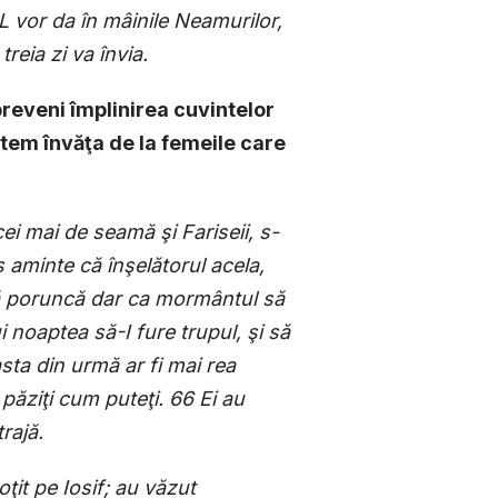
-L vor da în mâinile Neamurilor,
reia zi va învia.
preveni împlinirea cuvintelor
utem învăţa de la femeile care
cei mai de seamă şi Fariseii, s-
 aminte că înşelătorul acela,
4 Dă poruncă dar ca mormântul să
i noaptea să-I fure trupul, şi să
sta din urmă ar fi mai rea
e păziţi cum puteţi. 66 Ei au
rajă.
ţit pe Iosif; au văzut