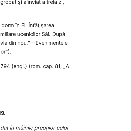
ropat şi a înviat a treia zi,
ce dorm în El. Înfăţişarea
miliare ucenicilor Săi. După
r învia din nou.”—Evenimentele
lor”).
794 (engl.) (rom. cap. 81, „A
19.
dat în mâinile preoţilor celor