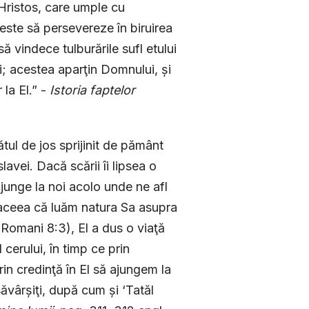
 Hristos, care umple cu
este să persevereze în biruirea
ă vindece tulburările sufl etului
i; acestea aparţin Domnului, și
 la El.” -
Istoria faptelor
tul de jos sprijinit de pământ
lavei. Dacă scării îi lipsea o
ajunge la noi acolo unde ne afl
in aceea că luăm natura Sa asupra
 (Romani 8:3), El a dus o viaţă
 cerului, în timp ce prin
in credinţă în El să ajungem la
ăvârșiţi, după cum și ‘Tatăl