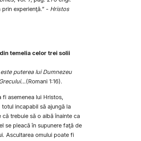
ă prin experienţă.” -
Hristos
in temelia celor trei solii
a este puterea lui Dumnezeu
a Grecului…
(Romani 1:16).
a fi asemenea lui Hristos,
u totul incapabil să ajungă la
că trebuie să o aibă înainte ca
d el se pleacă în supunere faţă de
ui. Ascultarea omului poate fi