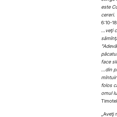
este Cu
cereri.
6:10-18
…veţi c
sămînţa
"Adevăr
păcatul
face sl
…din pr
mîntuir
folos c
omul lu
Timotei
„Aveţi 