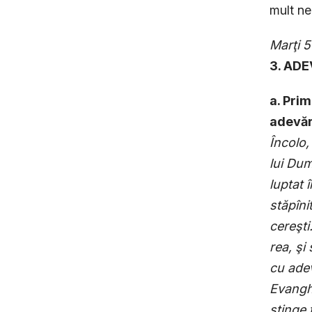
mult ne
Marţi 5
3. AD
a. Pri
adevăr
Încolo,
lui Dum
luptat 
stăpîni
cereşti
rea, şi
cu adev
Evanghe
stinge 