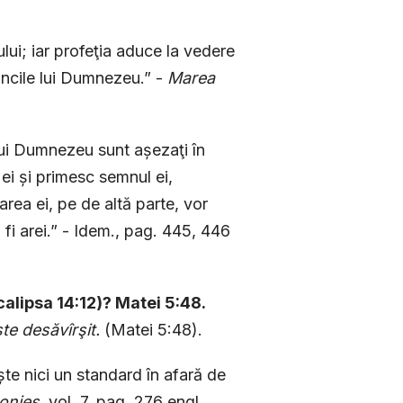
lui; iar profeţia aduce la vedere
runcile lui Dumnezeu.” -
Marea
 lui Dumnezeu sunt așezaţi în
i ei și primesc semnul ei,
rea ei, pe de altă parte, vor
 fi arei.” - Idem., pag. 445, 446
calipsa 14:12)? Matei 5:48.
te desăvîrşit.
(Matei 5:48).
te nici un standard în afară de
onies
, vol. 7, pag. 276 engl.