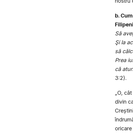
nostru 
b. Cum
Filipen
Să aveţ
Şi la a
să călc
Prea iu
că atun
3:2).
„O, cât
divin c
Creștin
îndrumă
oricare