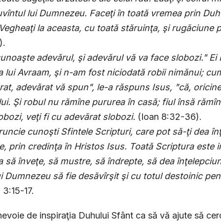
vîntul lui Dumnezeu. Faceţi în toată vremea prin Duhul
 Vegheaţi la aceasta, cu toată stăruinţa, şi rugăciune p
).
unoaşte adevărul, şi adevărul vă va face slobozi." E
 lui Avraam, şi n-am fost niciodată robii nimănui; cum z
at, adevărat vă spun", le-a răspuns Isus, "că, oricine 
ui. Şi robul nu rămîne pururea în casă; fiul însă rămî
obozi, veţi fi cu adevărat slobozi.
(Ioan 8:32-36).
uncie cunoşti Sfintele Scripturi, care pot să-ţi dea î
e, prin credinţa în Hristos Isus. Toată Scriptura este
a să înveţe, să mustre, să îndrepte, să dea înţelepciu
i Dumnezeu să fie desăvîrşit şi cu totul destoinic pen
 3:15-17.
nevoie de inspiraţia Duhului Sfânt ca să vă ajute să cer