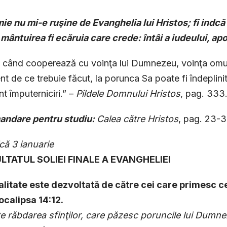
ie nu mi-e ruşine de Evanghelia lui Hristos; fi ind
mântuirea fi ecăruia care crede: întâi a iudeului, apo
 când cooperează cu voinţa lui Dumnezeu, voinţa omu
ent de ce trebuie făcut, la porunca Sa poate fi îndeplini
nt împuterniciri.” –
Pildele
Domnului Hristos
, pag. 333
ndare pentru studiu:
Calea către Hristos
, pag. 23-3
că 3 ianuarie
ULTATUL SOLIEI FINALE A EVANGHELIEI
alitate este dezvoltată de către cei care primesc ce
ocalipsa 14:12.
te răbdarea sfinţilor, care păzesc poruncile lui Dumnez