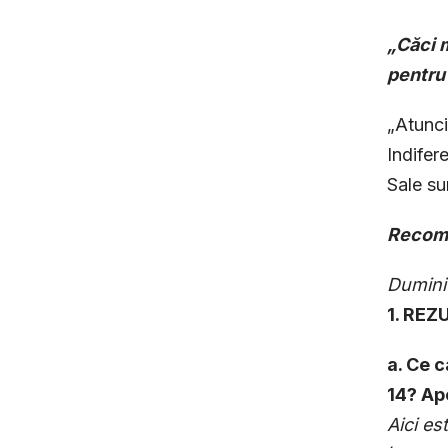
„
Căci m
pentru 
„Atunci
Indifer
Sale su
Recoma
Dumini
1. REZ
a. Ce c
14? Ap
Aici es