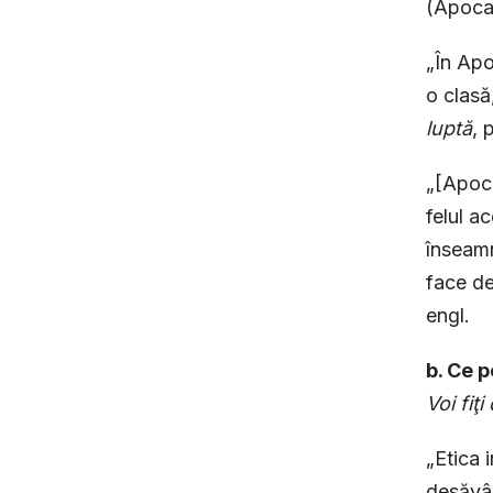
(Apocal
„În Apo
o clasă
luptă
, 
„[Apoca
felul ac
înseamn
face de
engl.
b. Ce p
Voi fiţ
„Etica 
desăvâr