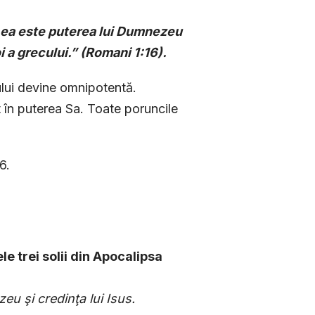
că ea este puterea lui Dumnezeu
i a grecului.
”
(Romani 1:16).
lui devine omnipotentă.
t în puterea Sa. Toate poruncile
.
6.
le trei solii din Apocalipsa
eu şi credinţa lui Isus.