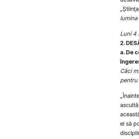
„Știinţ
lumina 
Luni 4 
2. DE
a. De c
îngere
Căci mi
pentru 
„Înaint
ascultă
această
el să p
discipl