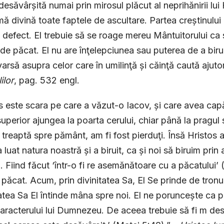
desăvârșită numai prin mirosul plăcut al neprihănirii lui
ă divină toate faptele de ascultare. Partea creștinului 
i defect. El trebuie să se roage mereu Mântuitorului ca s
de păcat. El nu are înţelepciunea sau puterea de a biru
evarsă asupra celor care în umilinţă și căinţă caută ajutor
ilor
, pag. 532 engl.
s este scara pe care a văzut-o Iacov, și care avea capă
 superior ajungea la poarta cerului, chiar până la pragul s
 treaptă spre pământ, am fi fost pierduţi. Însă Hristos 
a luat natura noastră și a biruit, ca și noi să biruim pr
. Fiind făcut ‘într-o fi re asemănătoare cu a păcatului’
 păcat. Acum, prin divinitatea Sa, El Se prinde de tronul
tea Sa El întinde mâna spre noi. El ne poruncește ca pr
caracterului lui Dumnezeu. De aceea trebuie să fi m des