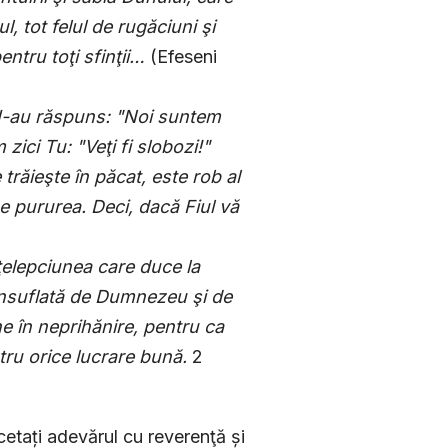
, tot felul de rugăciuni şi
entru toţi sfinţii…
(Efeseni
i I-au răspuns: "Noi suntem
ici Tu: "Veţi fi slobozi!"
trăieşte în păcat, este rob al
ne pururea. Deci, dacă Fiul vă
nţelepciunea care duce la
 insuflată de Dumnezeu şi de
ne în neprihănire, pentru ca
tru orice lucrare bună.
2
cetați adevărul cu reverenţă și