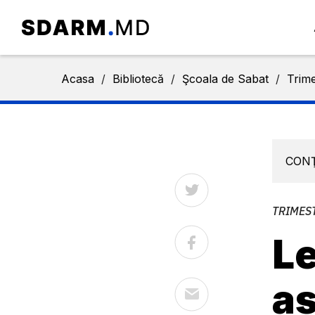
Acasa
/
Bibliotecă
/
Şcoala de Sabat
/
Trime
CON
TRIMEST
Le
as