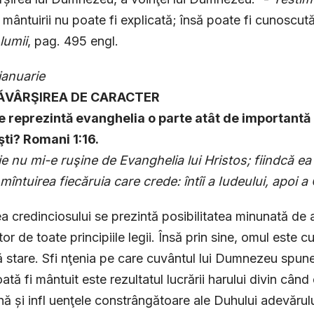
a mântuirii nu poate fi explicată; însă poate fi cunoscut
lumii
, pag. 495 engl.
ianuarie
SĂVÂRŞIREA DE CARACTER
e reprezintă evanghelia o parte atât de importantă d
şti? Romani 1:16.
e nu mi-e ruşine de Evanghelia lui Hristos; fiindcă e
mîntuirea fiecăruia care crede: întîi a Iudeului, apoi 
ea credinciosului se prezintă posibilitatea minunată de 
tor de toate principiile legii. Însă prin sine, omul este c
 stare. Sfi nţenia pe care cuvântul lui Dumnezeu spune 
oată fi mântuit este rezultatul lucrării harului divin cân
ină și infl uenţele constrângătoare ale Duhului adevărul