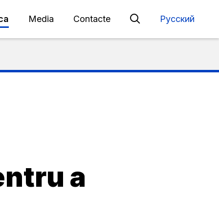
eca
Media
Contacte
Русский
entru a