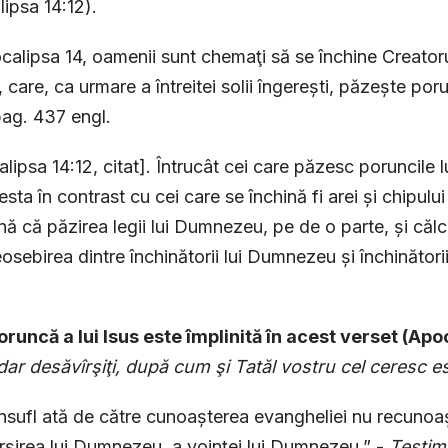
ipsa 14:12).
calipsa 14, oamenii sunt chemaţi să se închine Creatoru
, care, ca urmare a întreitei solii îngerești, păzește po
pag. 437 engl.
lipsa 14:12, citat]. Întrucât cei care păzesc poruncile
esta în contrast cu cei care se închină fi arei și chipulu
ă că păzirea legii lui Dumnezeu, pe de o parte, și călca
osebirea dintre închinătorii lui Dumnezeu și închinătorii
oruncă a lui Isus este împlinită în acest verset (Apo
i dar desăvîrşiţi, după cum şi Tatăl vostru cel ceresc es
insufl ată de către cunoașterea evangheliei nu recunoaș
șirea lui Dumnezeu, a voinţei lui Dumnezeu.” -
Testim