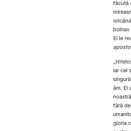
făcută 
mireasm
oricăru
bolnav 
El le r
apostol
„Hristo
iar cel
singură
ăm. El 
noastră
fără de
umanita
gloria 