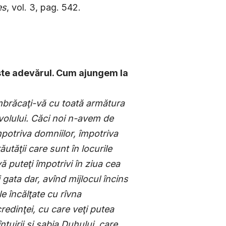
es
, vol. 3, pag. 542.
este adevărul. Cum ajungem la
. Îmbrăcaţi-vă cu toată armătura
avolului. Căci noi n-avem de
împotriva domniilor, împotriva
ăutăţii care sunt în locurile
 puteţi împotrivi în ziua cea
ţi gata dar, avînd mijlocul încins
e încălţate cu rîvna
redinţei, cu care veţi putea
ntuirii şi sabia Duhului, care