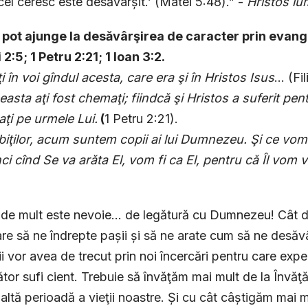
cel ceresc este desăvârșit.’ (Matei 5:48).” -
Hristos lu
 pot ajunge la desăvârşirea de caracter prin evang
i 2:5; 1 Petru 2:21; 1 Ioan 3:2.
i în voi gîndul acesta, care era şi în Hristos Isus
… (Fil
ceasta aţi fost chemaţi; fiindcă şi Hristos a suferit pent
aţi pe urmele Lui.
(
1 Petru 2:21).
biţilor, acum suntem copii ai lui Dumnezeu. Şi ce vom 
ci cînd Se va arăta El, vom fi ca El, pentru că Îl vom
 de mult este nevoie... de legătură cu Dumnezeu! Cât 
are să ne îndrepte pașii și să ne arate cum să ne desăv
ii vor avea de trecut prin noi încercări pentru care expe
tor sufi cient. Trebuie să învăţăm mai mult de la Învăţ
 altă perioadă a vieţii noastre. Și cu cât câștigăm mai 