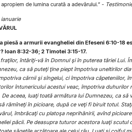
 apropiem de lumina curată a adevărului.” -
Testimoni
 ianuarie
EVĂRUL
ma piesă a armurii evangheliei din Efeseni 6:10-18 
? Ioan 8:32-36; 2 Timo
tei 3:15-17.
 fraţilor, întăriţi-vă în Domnul şi în puterea tăriei Lui
nezeu, ca să puteţi ţine piept împotriva uneltirilor di
împotriva cărnii şi sîngelui, ci împotriva căpeteniilor, 
torilor întunericului acestui veac, împotriva duhurilor r
. De aceea, luaţi toată armătura lui Dumnezeu, ca să vă
 să rămîneţi în picioare, după ce veţi fi biruit totul. Sta
ărul, îmbrăcaţi cu platoşa neprihănirii, avînd picioarel
liei păcii. Pe deasupra tuturor acestora luaţi scutul c
toate săgeţile arzătoare ale celui rău. Luaţi şi coiful mî