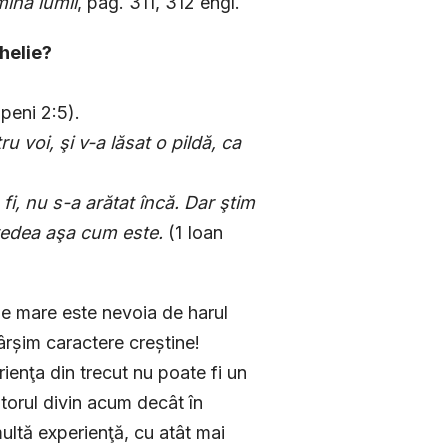
mina lumii
, pag. 311, 312 engl.
helie?
ipeni 2:5).
ru voi, şi v-a lăsat o pildă, ca
fi, nu s-a arătat încă. Dar ştim
 vedea aşa cum este.
(1 Ioan
de mare este nevoia de harul
ârșim caractere creștine!
rienţa din trecut nu poate fi un
ătorul divin acum decât în
multă experienţă, cu atât mai