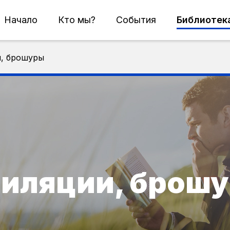
Начало
Кто мы?
События
Библиотек
и, брошуры
пиляции, брош