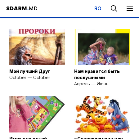
RO
Начало
/
Библиотека
/
Детская Субботняя Школа
Мой лучший Друг
Нам нравится быть
October — October
послушными
Апрель — Июнь
Игры для детей
«Сокровищница для