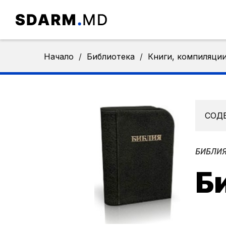
Начало
/
Библиотека
/
Книги, компиляци
СОД
БИБЛИЯ
Б