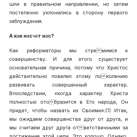
шли в правильном направлении, но затем
постепенно уклонились в сторону первого
заблуждения.
А к
а
к н
а
с
че
т н
а
с?
Как реформаторы мы стремимся к
совершенству. И для этого существует
основательная причина, потому что Христос
действительно повелел этому поколению
развивать совершенный характер.
Впоследствии, «когда характер Христа
полностью отобразится в Его народе, Он
придет, чтобы назвать их Своими».(1) Итак,
мы ожидаем совершенства друг от друга, и
мы считаем друг друга ответственными за
достижение этой цели. Это хорошо. Однако,