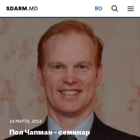
RO
Начало
/
Медиа
/
Видеоматериалы
/
Пол Чапман - семинар
14 МАРТА, 2014
Пол Чапман - семинар