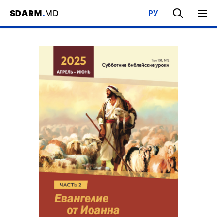
РУ
Acasa
/
Bibliotecă
/
Şcoala de Sabat
/
Evanghelia după Ioan (II)