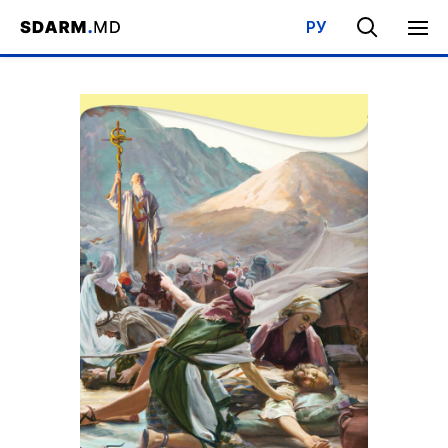
РУ
Acasa
/
Bibliotecă
/
Şcoala de Sabat
/
Ginduri din cartea lui Isaia 