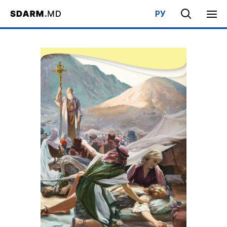
РУ
Acasa
/
Bibliotecă
/
Şcoala de Sabat
/
Imparatia Viitoare