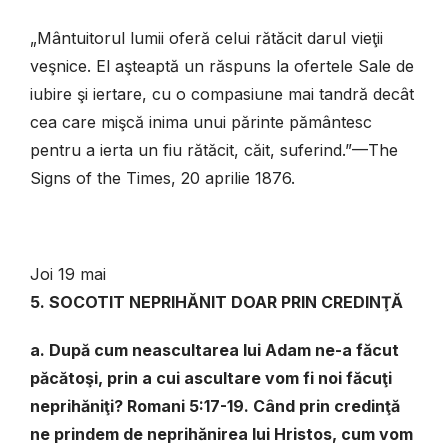
„Mântuitorul lumii oferă celui rătăcit darul vieţii
veşnice. El aşteaptă un răspuns la ofertele Sale de
iubire şi iertare, cu o compasiune mai tandră decât
cea care mişcă inima unui părinte pământesc
pentru a ierta un fiu rătăcit, căit, suferind.”—The
Signs of the Times, 20 aprilie 1876.
Joi 19 mai
5. SOCOTIT NEPRIHĂNIT DOAR PRIN CREDINŢĂ
a. După cum neascultarea lui Adam ne-a făcut
păcătoşi, prin a cui ascultare vom fi noi făcuţi
neprihăniţi? Romani 5:17-19. Când prin credinţă
ne prindem de neprihănirea lui Hristos, cum vom