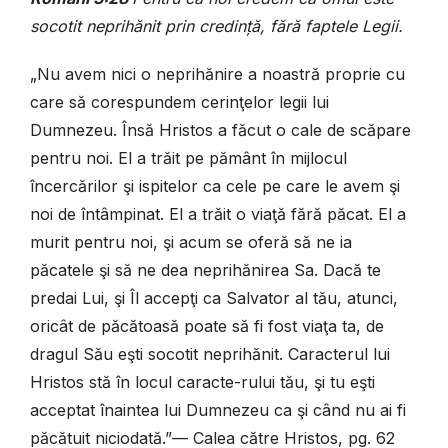
socotit neprihănit prin credinţă, fără faptele Legii.
„Nu avem nici o neprihănire a noastră proprie cu
care să corespundem cerinţelor legii lui
Dumnezeu. Însă Hristos a făcut o cale de scăpare
pentru noi. El a trăit pe pământ în mijlocul
încercărilor şi ispitelor ca cele pe care le avem şi
noi de întâmpinat. El a trăit o viaţă fără păcat. El a
murit pentru noi, şi acum se oferă să ne ia
păcatele şi să ne dea neprihănirea Sa. Dacă te
predai Lui, şi Îl accepţi ca Salvator al tău, atunci,
oricât de păcătoasă poate să fi fost viaţa ta, de
dragul Său eşti socotit neprihănit. Caracterul lui
Hristos stă în locul caracte-rului tău, şi tu eşti
acceptat înaintea lui Dumnezeu ca şi când nu ai fi
păcătuit niciodată.”— Calea către Hristos, pg. 62