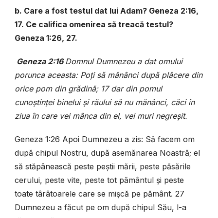
b. Care a fost testul dat lui Adam? Geneza 2:16,
17. Ce califica omenirea să treacă testul?
Geneza 1:26, 27.
Geneza 2:16
Domnul Dumnezeu a dat omului
porunca aceasta: Poţi să mănânci după plăcere din
orice pom din grădină; 17 dar din pomul
cunoştinţei binelui şi răului să nu mănânci, căci în
ziua în care vei mânca din el, vei muri negreşit.
Geneza 1:26
Apoi Dumnezeu a zis: Să facem om
după chipul Nostru, după asemănarea Noastră; el
să stăpânească peste peştii mării, peste păsările
cerului, peste vite, peste tot pământul şi peste
toate târâtoarele care se mişcă pe pământ. 27
Dumnezeu a făcut pe om după chipul Său, l-a