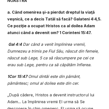
NOASTRĂ
a. Când omenirea şi-a pierdut dreptul la viaţă
veşnică, ce a decis Tatăl să facă? Galateni 4:4,5.
Ce poziţie a ocupat Hristos ca al doilea Adam
atunci când a devenit om? 1 Corinteni 15:47.
Gal 4:4
Dar când a venit împlinirea vremii,
Dumnezeu a trimis pe Fiul Său, născut din femeie,
născut sub Lege,
5 ca să răscumpere pe cei ce
erau sub Lege, pentru ca să căpătăm înfierea.
1Cor 15:47
Omul dintâi este din pământ,
pământesc; omul al doilea este din cer.
„După cădere, Hristos a devenit instructorul lui
Adam... La împlinirea vremii El urma să Se
descopere în chip omenesc. El urma să ocupe