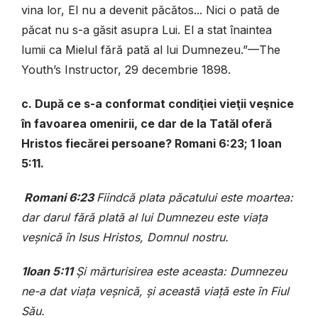
vina lor, El nu a devenit păcătos... Nici o pată de
păcat nu s-a găsit asupra Lui. El a stat înaintea
lumii ca Mielul fără pată al lui Dumnezeu.”—The
Youth’s Instructor, 29 decembrie 1898.
c. După ce s-a conformat condiţiei vieţii veşnice
în favoarea omenirii, ce dar de la Tatăl oferă
Hristos fiecărei persoane? Romani 6:23; 1 Ioan
5:11.
Romani 6:23
Fiindcă plata păcatului este moartea:
dar darul fără plată al lui Dumnezeu este viaţa
veşnică în Isus Hristos, Domnul nostru.
1Ioan 5:11
Şi mărturisirea este aceasta: Dumnezeu
ne-a dat viaţa veşnică, şi această viaţă este în Fiul
Său.