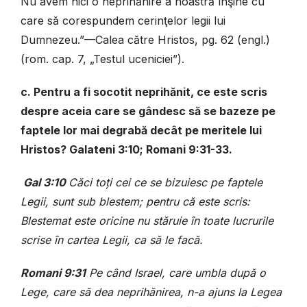
Nu avem nici o neprihănire a noastră înşine cu
care să corespundem cerinţelor legii lui
Dumnezeu.”—Calea către Hristos, pg. 62 (engl.)
(rom. cap. 7, „Testul uceniciei”).
c. Pentru a fi socotit neprihănit, ce este scris
despre aceia care se gândesc să se bazeze pe
faptele lor mai degrabă decât pe meritele lui
Hristos? Galateni 3:10; Romani 9:31-33.
Gal 3:10
Căci toţi cei ce se bizuiesc pe faptele
Legii, sunt sub blestem; pentru că este scris:
Blestemat este oricine nu stăruie în toate lucrurile
scrise în cartea Legii, ca să le facă.
Romani 9:31
P
e când Israel, care umbla după o
Lege, care să dea neprihănirea, n-a ajuns la Legea