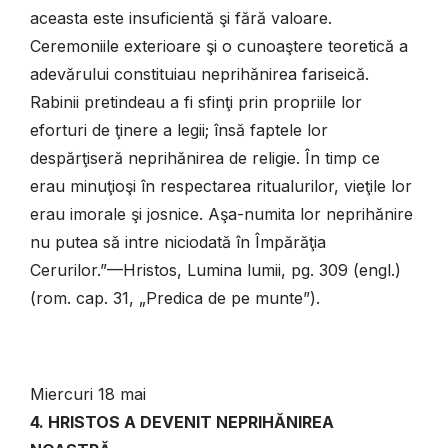
aceasta este insuficientă şi fără valoare.
Ceremoniile exterioare şi o cunoaştere teoretică a
adevărului constituiau neprihănirea fariseică.
Rabinii pretindeau a fi sfinţi prin propriile lor
eforturi de ţinere a legii; însă faptele lor
despărţiseră neprihănirea de religie. În timp ce
erau minuţioşi în respectarea ritualurilor, vieţile lor
erau imorale şi josnice. Aşa-numita lor neprihănire
nu putea să intre niciodată în Împărăţia
Cerurilor.”—Hristos, Lumina lumii, pg. 309 (engl.)
(rom. cap. 31, „Predica de pe munte”).
Miercuri 18 mai
4. HRISTOS A DEVENIT NEPRIHĂNIREA