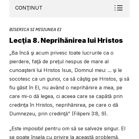
CONŢINUT
BISERICA SI MISIUNEA EI
Lecţia 8. Neprihănirea lui Hristos
„Ba încă şi acum privesc toate lucrurile ca o
pierdere, faţă de preţul nespus de mare al
cunoaşterii lui Hristos Isus, Domnul meu: ... şi le
socotesc ca un gunoi, ca să câştig pe Hristos, şi să
fiu găsit în El, nu având o neprihănire a mea, pe
care mi-o dă legea, ci aceea care se capătă prin
credinţa în Hristos, neprihănirea, pe care o dă
Dumnezeu, prin credinţă” (Filipeni 3:8, 9).
„Este imposibil pentru om să se salveze singur. El
se poate înşela cu privire la această problemă,