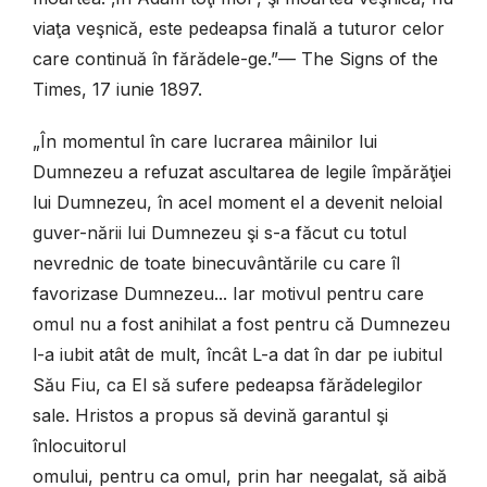
viaţa veşnică, este pedeapsa finală a tuturor celor
care continuă în fărădele-ge.”— The Signs of the
Times, 17 iunie 1897.
„În momentul în care lucrarea mâinilor lui
Dumnezeu a refuzat ascultarea de legile împărăţiei
lui Dumnezeu, în acel moment el a devenit neloial
guver-nării lui Dumnezeu şi s-a făcut cu totul
nevrednic de toate binecuvântările cu care îl
favorizase Dumnezeu... Iar motivul pentru care
omul nu a fost anihilat a fost pentru că Dumnezeu
l-a iubit atât de mult, încât L-a dat în dar pe iubitul
Său Fiu, ca El să sufere pedeapsa fărădelegilor
sale. Hristos a propus să devină garantul şi
înlocuitorul
omului, pentru ca omul, prin har neegalat, să aibă