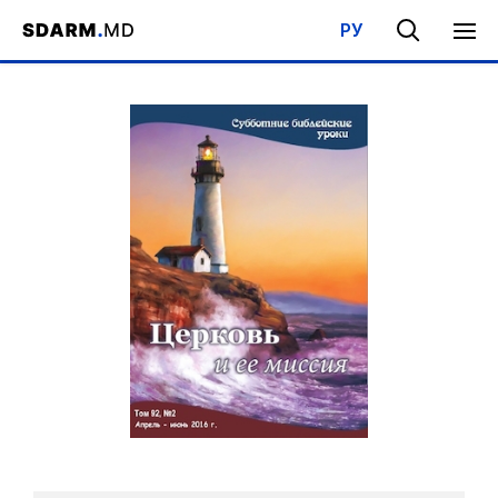
РУ
Acasa
/
Bibliotecă
/
Şcoala de Sabat
/
Biserica si misiunea ei
/