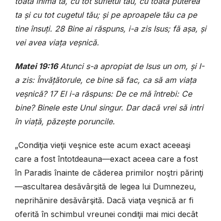
toată inima ta, cu tot sufletul tău, cu toată puterea
ta şi cu tot cugetul tău; şi pe aproapele tău ca pe
tine însuţi. 28 Bine ai răspuns, i-a zis Isus; fă aşa, şi
vei avea viaţa veşnică.
Matei 19:16
Atunci s-a apropiat de Isus un om, şi I-
a zis: Învăţătorule, ce bine să fac, ca să am viaţa
veşnică? 17 El i-a răspuns: De ce mă întrebi: Ce
bine? Binele este Unul singur. Dar dacă vrei să intri
în viaţă, păzeşte poruncile.
„Condiţia vieţii veşnice este acum exact aceeaşi
care a fost întotdeauna—exact aceea care a fost
în Paradis înainte de căderea primilor noştri părinţi
—ascultarea desăvârşită de legea lui Dumnezeu,
neprihănire desăvârşită. Dacă viaţa veşnică ar fi
oferită în schimbul vreunei condiţii mai mici decât