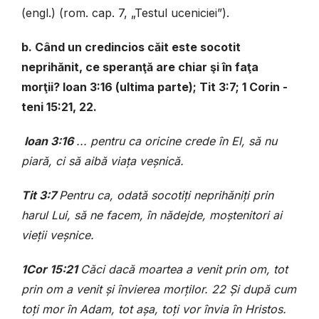
(engl.) (rom. cap. 7, „Testul uceniciei”).
b. Când un credincios căit este socotit
neprihănit, ce speranţă are chiar şi în faţa
morţii? Ioan 3:16 (ultima parte); Tit 3:7; 1 Corin -
teni 15:21, 22.
Ioan 3:16
... pentru ca oricine crede în El, să nu
piară, ci să aibă viaţa veşnică.
Tit 3:7
P
entru ca, odată socotiţi neprihăniţi prin
harul Lui, să ne facem, în nădejde, moştenitori ai
vieţii veşnice.
1Cor 15:21
Căci dacă moartea a venit prin om, tot
prin om a venit şi învierea morţilor. 22 Şi după cum
toţi mor în Adam, tot aşa, toţi vor învia în Hristos.