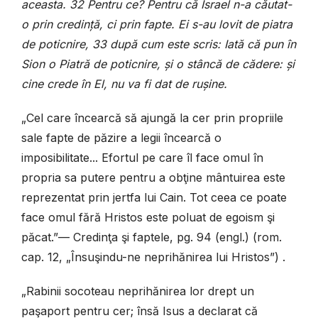
aceasta. 32 Pentru ce? Pentru că Israel n-a căutat-
o prin credinţă, ci prin fapte. Ei s-au lovit de piatra
de poticnire, 33 după cum este scris: Iată că pun în
Sion o Piatră de poticnire, şi o stâncă de cădere: şi
cine crede în El, nu va fi dat de ruşine.
„Cel care încearcă să ajungă la cer prin propriile
sale fapte de păzire a legii încearcă o
imposibilitate... Efortul pe care îl face omul în
propria sa putere pentru a obţine mântuirea este
reprezentat prin jertfa lui Cain. Tot ceea ce poate
face omul fără Hristos este poluat de egoism şi
păcat.”— Credinţa şi faptele, pg. 94 (engl.) (rom.
cap. 12, „Însuşindu-ne neprihănirea lui Hristos”) .
„Rabinii socoteau neprihănirea lor drept un
paşaport pentru cer; însă Isus a declarat că