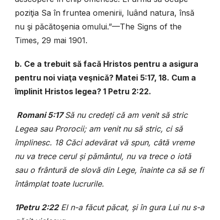
poziţia Sa în fruntea omenirii, luând natura, însă
nu şi păcătoşenia omului.”—The Signs of the
Times, 29 mai 1901.
b. Ce a trebuit să facă Hristos pentru a asigura
pentru noi viaţa veşnică? Matei 5:17, 18. Cum a
împlinit Hristos legea? 1 Petru 2:22.
Romani 5:17
Să nu credeţi că am venit să stric
Legea sau Prorocii; am venit nu să stric, ci să
împlinesc. 18 Căci adevărat vă spun, câtă vreme
nu va trece cerul şi pământul, nu va trece o iotă
sau o frântură de slovă din Lege, înainte ca să se fi
întâmplat toate lucrurile.
1Petru 2:22
El n-a făcut păcat, şi în gura Lui nu s-a