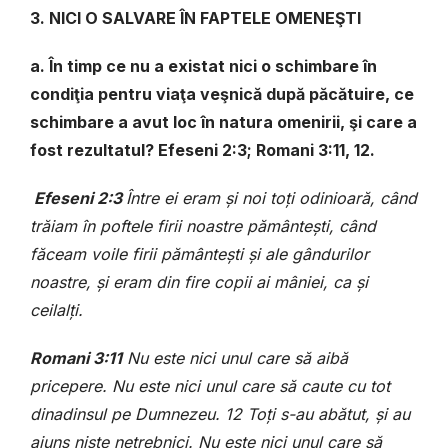
3. NICI O SALVARE ÎN FAPTELE OMENEŞTI
a. În timp ce nu a existat nici o schimbare în
condiţia pentru viaţa veşnică după păcătuire, ce
schimbare a avut loc în natura omenirii, şi care a
fost rezultatul? Efeseni 2:3; Romani 3:11, 12.
Efeseni 2:3
Între ei eram şi noi toţi odinioară, când
trăiam în poftele firii noastre pământeşti, când
făceam voile firii pământeşti şi ale gândurilor
noastre, şi eram din fire copii ai mâniei, ca şi
ceilalţi.
Romani 3:11
Nu este nici unul care să aibă
pricepere. Nu este nici unul care să caute cu tot
dinadinsul pe Dumnezeu. 12 Toţi s-au abătut, şi au
ajuns nişte netrebnici. Nu este nici unul care să