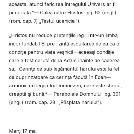
aceasta, atunci fericirea întregului Univers ar fi
periclitată.”— Calea către Hristos, pg. 62 (engl.)
(rom. cap. 7, „Testul uceniciei”).
„Hristos nu reduce pretenţiile legii. Într-un limbaj
inconfundabil El pre -zintă ascultarea de ea ca o
condiţie pentru viaţa veşnică—aceeaşi condiţie
care a fost cerută de la Adam înainte de căderea
sa... Cerinţa de sub legământul harului este la fel
de cuprinzătoare ca cerinţa făcută în Eden—
armonie cu legea lui Dumnezeu, care este sfântă,
dreaptă şi bună.”— Parabolele Domnului, pg. 391
(engl.) (rom. cap. 28, „Răsplata harului”).
Marţi 17 mai