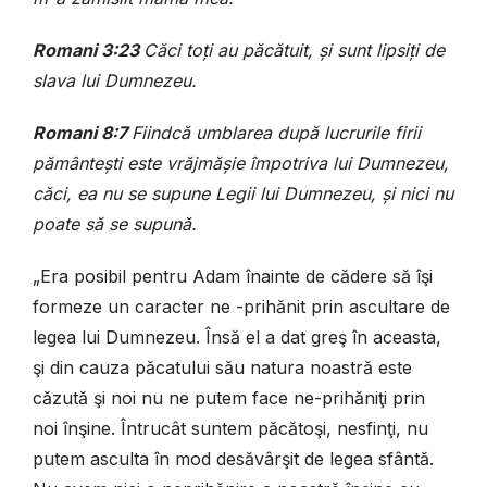
Romani 3:23
Căci toţi au păcătuit, şi sunt lipsiţi de
slava lui Dumnezeu.
Romani 8:7
Fiindcă umblarea după lucrurile firii
pământeşti este vrăjmăşie împotriva lui Dumnezeu,
căci, ea nu se supune Legii lui Dumnezeu, şi nici nu
poate să se supună.
„Era posibil pentru Adam înainte de cădere să îşi
formeze un caracter ne -prihănit prin ascultare de
legea lui Dumnezeu. Însă el a dat greş în aceasta,
şi din cauza păcatului său natura noastră este
căzută şi noi nu ne putem face ne-prihăniţi prin
noi înşine. Întrucât suntem păcătoşi, nesfinţi, nu
putem asculta în mod desăvârşit de legea sfântă.