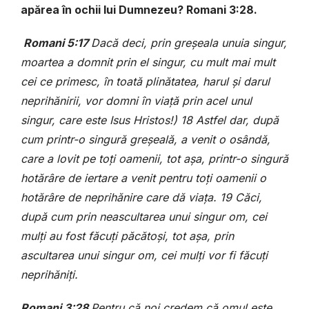
apărea în ochii lui Dumnezeu? Romani 3:28.
Romani 5:17
Dacă deci, prin greşeala unuia singur,
moartea a domnit prin el singur, cu mult mai mult
cei ce primesc, în toată plinătatea, harul şi darul
neprihănirii, vor domni în viaţă prin acel unul
singur, care este Isus Hristos!) 18 Astfel dar, după
cum printr-o singură greşeală, a venit o osândă,
care a lovit pe toţi oamenii, tot aşa, printr-o singură
hotărâre de iertare a venit pentru toţi oamenii o
hotărâre de neprihănire care dă viaţa. 19 Căci,
după cum prin neascultarea unui singur om, cei
mulţi au fost făcuţi păcătoşi, tot aşa, prin
ascultarea unui singur om, cei mulţi vor fi făcuţi
neprihăniţi.
Romani 3:28
Pentru că noi credem că omul este