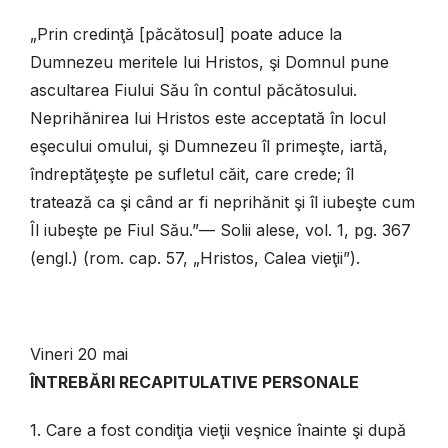
„Prin credinţă [păcătosul] poate aduce la
Dumnezeu meritele lui Hristos, şi Domnul pune
ascultarea Fiului Său în contul păcătosului.
Neprihănirea lui Hristos este acceptată în locul
eşecului omului, şi Dumnezeu îl primeşte, iartă,
îndreptăţeşte pe sufletul căit, care crede; îl
tratează ca şi când ar fi neprihănit şi îl iubeşte cum
Îl iubeşte pe Fiul Său.”— Solii alese, vol. 1, pg. 367
(engl.) (rom. cap. 57, „Hristos, Calea vieţii”).
Vineri 20 mai
ÎNTREBĂRI RECAPITULATIVE PERSONALE
1. Care a fost condiţia vieţii veşnice înainte şi după