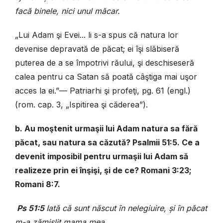
facă binele, nici unul măcar.
„Lui Adam şi Evei... li s-a spus că natura lor
devenise depravată de păcat; ei îşi slăbiseră
puterea de a se împotrivi răului, şi deschiseseră
calea pentru ca Satan să poată câştiga mai uşor
acces la ei.”— Patriarhi şi profeţi, pg. 61 (engl.)
(rom. cap. 3, „Ispitirea şi căderea”).
b. Au moştenit urmaşii lui Adam natura sa fără
păcat, sau natura sa căzută? Psalmii 51:5. Ce a
devenit imposibil pentru urmaşii lui Adam să
realizeze prin ei înşişi, şi de ce? Romani 3:23;
Romani 8:7.
Ps 51:5
Iată că sunt născut în nelegiuire, şi în păcat
m-a zămislit mama mea.