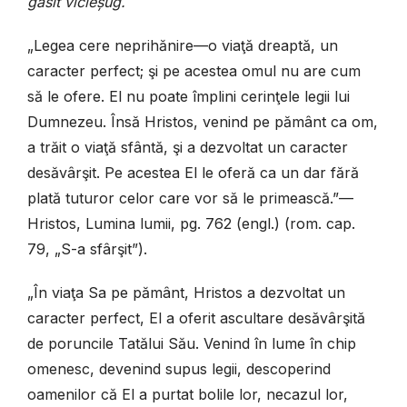
găsit vicleşug.
„Legea cere neprihănire—o viaţă dreaptă, un
caracter perfect; şi pe acestea omul nu are cum
să le ofere. El nu poate împlini cerinţele legii lui
Dumnezeu. Însă Hristos, venind pe pământ ca om,
a trăit o viaţă sfântă, şi a dezvoltat un caracter
desăvârşit. Pe acestea El le oferă ca un dar fără
plată tuturor celor care vor să le primească.”—
Hristos, Lumina lumii, pg. 762 (engl.) (rom. cap.
79, „S-a sfârşit”).
„În viaţa Sa pe pământ, Hristos a dezvoltat un
caracter perfect, El a oferit ascultare desăvârşită
de poruncile Tatălui Său. Venind în lume în chip
omenesc, devenind supus legii, descoperind
oamenilor că El a purtat bolile lor, necazul lor,