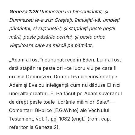
Geneza 1:28
Dumnezeu i-a binecuvântat, şi
Dumnezeu le-a zis: Creşteţi, înmulţiţi-vă, umpleţi
pământul, şi supuneţi-l; şi stăpâniţi peste peştii
mării, peste păsările cerului, şi peste orice
vieţuitoare care se mişcă pe pământ.
„Adam a fost încununat rege în Eden. Lui i-a fost
dată stăpânire peste ori -ce lucru viu pe care îl
crease Dumnezeu. Domnul i-a binecuvântat pe
Adam şi Eva cu inteligenţă cum nu dăduse El nici
unei alte creaturi. El l-a făcut pe Adam suveranul
de drept peste toate lucrările mâinilor Sale.”—
Comentarii Bi-blice [E.G.White] ale Vechiului
Testament, vol. 1, pg. 1082 (engl.) (rom. cap.
referitor la Geneza 2).