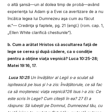
o altă şansă—un al doilea timp de probă—având
experienţa lui Adam şi a Evei ca avertizare de a nu
încălca legea lui Dumnezeu aşa cum au făcut
ei.”— Credinţa şi faptele, pg. 21 (engl.) (rom. cap. 1,
„Ellen White clarifică chestiunile”).
b. Cum a arătat Hristos că ascultarea faţă de
lege se cerea şi după cădere, ca o condiţie
pentru a obţine viaţa veşnică? Luca 10:25-28;
Matei 19:16, 17.
Luca 10:25
Un învăţător al Legii s-a sculat să
ispitească pe Isus şi I-a zis: Învăţătorule, ce să fac
ca să moştenesc viaţa veşnică?26 Isus i-a zis: Ce
este scris în Lege? Cum citeşti în ea? 27 El a
răspuns: Să iubeşti pe Domnul, Dumnezeul tău, cu