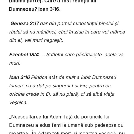
(ultima parte). Care a fost reacţia lui
Dumnezeu? Ioan 3:16.
Geneza 2:17
dar din pomul cunoştinţei binelui şi
răului să nu mănânci, căci în ziua în care vei mânca
din el, vei muri negreşit.
Ezechel 18:4
...
Sufletul care păcătuieşte, acela va
muri.
Ioan 3:16
Fiindcă atât de mult a iubit Dumnezeu
lumea, că a dat pe singurul Lui Fiu, pentru ca
oricine crede în El, să nu piară, ci să aibă viaţa
veşnică.
„Neascultarea lui Adam faţă de poruncile lui
Dumnezeu a adus familia umană sub pedeapsa cu
moartea. ‚În Adam toţi mor’, şi moartea veşnică, nu