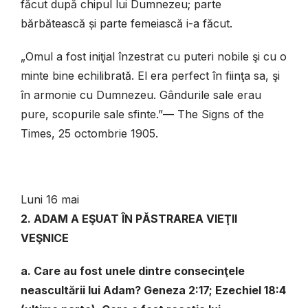
făcut după chipul lui Dumnezeu; parte
bărbătească şi parte femeiască i-a făcut.
„Omul a fost iniţial înzestrat cu puteri nobile şi cu o
minte bine echilibrată. El era perfect în fiinţa sa, şi
în armonie cu Dumnezeu. Gândurile sale erau
pure, scopurile sale sfinte.”— The Signs of the
Times, 25 octombrie 1905.
Luni 16 mai
2. ADAM A EŞUAT ÎN PĂSTRAREA VIEŢII
VEŞNICE
a. Care au fost unele dintre consecinţele
neascultării lui Adam? Geneza 2:17; Ezechiel 18:4