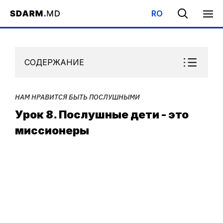
RO
Начало
/
Библиотека
/
Детская Субботняя Школа
/
Нам нрави
СОДЕРЖАНИЕ
НАМ НРАВИТСЯ БЫТЬ ПОСЛУШНЫМИ
Урок 8. Послушные дети - это
миссионеры