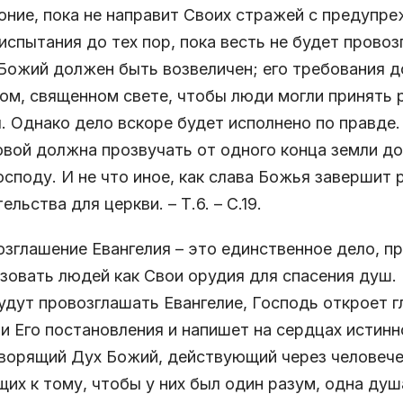
оние, пока не направит Своих стражей с предупре
испытания до тех пор, пока весть не будет прово
Божий должен быть возвеличен; его требования 
ом, священном свете, чтобы люди могли принять 
. Однако дело вскоре будет исполнено по правде.
вой должна прозвучать от одного конца земли до
осподу. И не что иное, как слава Божья завершит р
ельства для церкви. – Т.6. – С.19.
зглашение Евангелия – это единственное дело, п
зовать людей как Свои орудия для спасения душ.
удут провозглашать Евангелие, Господь откроет г
и Его постановления и напишет на сердцах истинн
орящий Дух Божий, действующий через человече
их к тому, чтобы у них был один разум, одна ду