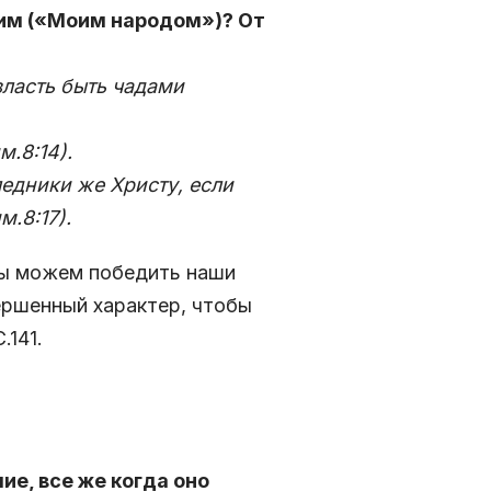
им («Моим народом»)? От
власть быть чадами
.8:14).
ледники же Христу, если
м.8:17)
.
мы можем победить наши
ершенный характер, чтобы
.141.
ие, все же когда оно