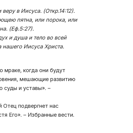
еру в Иисуса. (Откр.14:12)
.
ющею пятна, или порока, или
а. (Еф.5:27)
.
дух и душа и тело во всей
а нашего Иисуса Христа.
о мраке, когда они будут
новения, мешающие развитию
о суды и уставы». –
 Отец подвергнет нас
тя Его». – Избранные вести.