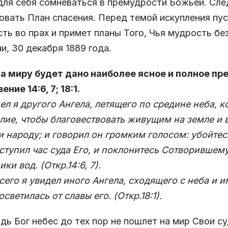
для себя сомневаться в премудрости Божьей. Сле
овать План спасения. Перед темой искупления пус
ть во прах и примет планы Того, Чья мудрость без
и, 30 декабря 1889 года.
да миру будет дано наиболее ясное и полное п
ение 14:6, 7; 18:1.
ел я другого Ангела, летящего по средине неба, 
лие, чтобы благовествовать живущим на земле и 
и народу; и говорил он громким голосом: убойтес
ступил час суда Его, и поклонитесь Сотворившему
ики вод. (Откр.14:6,
7)
.
сего я увидел иного Ангела, сходящего с неба и 
осветилась от славы его. (Откр.18:1)
.
дь Бог небес до тех пор не пошлет на мир Свои с