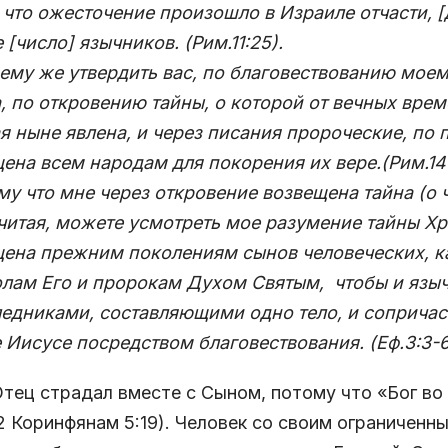
- что ожесточение произошло в Израиле отчасти, [
 [число] язычников. (Рим.11:25).
му же утвердить вас, по благовествованию моем
, по откровению тайны, о которой от вечных вре
я ныне явлена, и через писания пророческие, по 
ена всем народам для покорения их вере.(Рим.14:
у что мне через откровение возвещена тайна (о ч
 читая, можете усмотреть мое разумение тайны Хр
ена прежним поколениям сынов человеческих, к
лам Его и пророкам Духом Святым, чтобы и язы
едниками, составляющими одно тело, и сопричас
 Иисусе посредством благовествования. (Еф.3:3-6
тец страдал вместе с Сыном, потому что «Бог в
2 Коринфянам 5:19). Человек со своим ограничен