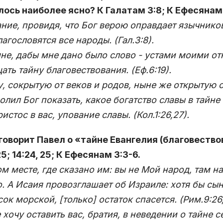
ось наиболее ясно? К Галатам 3:8; К Ефесянам 6
ние, провидя, что Бог верою оправдает язычнико
лагословятся все народы. (Гал.3:8).
не, дабы мне дано было слово - устами моими о
ать тайну благовествования. (Еф.6:19).
, сокрытую от веков и родов, ныне же открытую 
олил Бог показать, какое богатство славы в тайне
ристос в вас, упование славы. (Кол.1:26,27).
 говорит Павел о «тайне Евангелия (благовеств
:25; 14:24, 25; К Ефесянам 3:3-6.
ом месте, где сказано им: вы не Мой народ, там 
. А Исаия провозглашает об Израиле: хотя бы сы
сок морской, [только] остаток спасется. (Рим.9:26,
 хочу оставить вас, братия, в неведении о тайне с