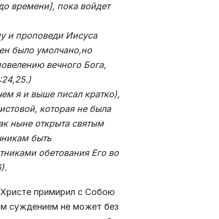
до времени], пока войдет
у и проповеди Иисуса
мен было умолчано,но
повелению вечного Бога,
24,25.)
ем я и выше писал кратко),
истовой, которая не была
ак ныне открыта святым
чникам быть
тниками обетования Его во
)
.
о Христе примирил с Собою
ным суждением не может без