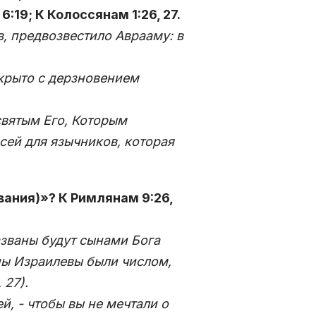
:19; К Колоссянам 1:26, 27.
в, предвозвестило Аврааму: в
ткрыто с дерзновением
святым Его, Которым
 сей для язычников, которая
ования)»? К Римлянам 9:26,
названы будут сынами Бога
ны Израилевы были числом,
 27).
ей, - чтобы вы не мечтали о