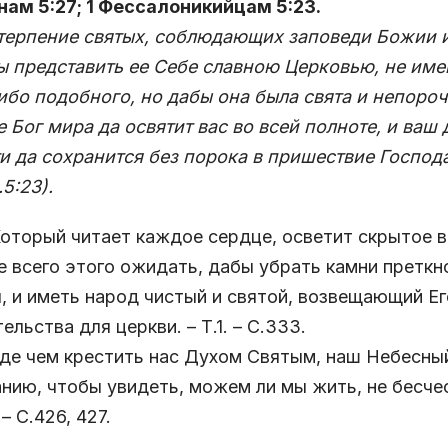
ам 5:27; 1 Фессалоникийцам 5:23.
терпение святых, соблюдающих заповеди Божии и в
 представить ее Себе славною Церковью, не име
ибо подобного, но дабы она была свята и непорочн
 Бог мира да освятит вас во всей полноте, и ваш 
и да сохранится без порока в пришествие Господ
.5:23)
.
Который читает каждое сердце, осветит скрытое в
 всего этого ожидать, дабы убрать камни претк
, и иметь народ чистый и святой, возвещающий Ег
ельства для церкви. – Т.1. – С.333.
е чем крестить нас Духом Святым, наш Небесный
нию, чтобы увидеть, можем ли мы жить, не бесчес
 – С.426, 427.