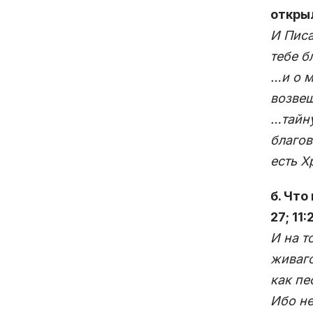
открыл
И Писа
тебе б
…и о м
возвещ
…тайну
благов
есть Х
б. Что
27; 11
И на т
живаго
как пе
Ибо не