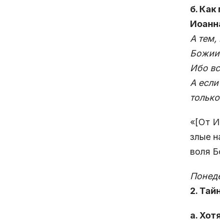
б. Ка
Иоанна
А тем,
Божиим
Ибо вс
А если
только
«[От И
злые н
воля Б
Понеде
2. Тай
а. Хот