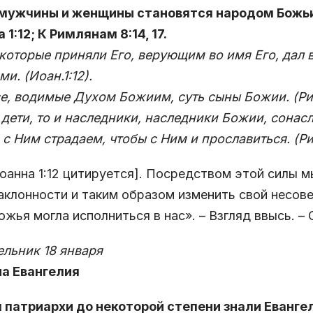
к мужчины и женщины становятся народом Божь
 1:12; К Римлянам 8:14, 17.
 которые приняли Его, верующим во имя Его, дал 
и. (Иоан.1:12).
е, водимые Духом Божиим, суть сыны Божии. (Рим
 дети, то и наследники, наследники Божии, сонас
 с Ним страдаем, чтобы с Ним и прославиться. (Ри
оанна 1:12 цитируется]. Посредством этой силы 
аклонности и таким образом изменить свой несов
ожья могла исполниться в нас». – Взгляд ввысь. – С
льник 18 января
на Евангелия
я патриархи до некоторой степени знали Евангел