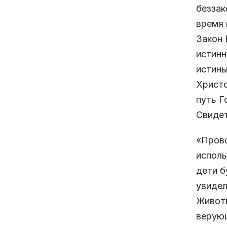
беззак
время 
Закон 
истинн
истины
Христо
путь Г
Свидет
«Прово
исполь
дети б
увидел
Животв
верующ