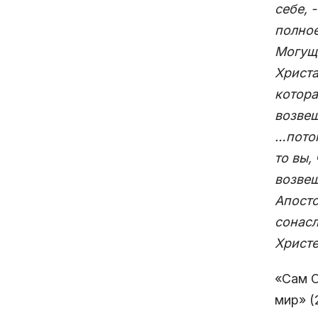
себе, 
полное
Могуще
Христа
котора
возвещ
…потом
то вы,
возвещ
Апосто
сонасл
Христе
«Сам О
мир» (