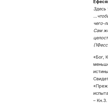
Ефесян
Здесь 
…чтобы
чего-л
Сам же
целост
(1Фесс
«Бог, 
меньше
истины
Свидет
«Прежд
испыта
– Кн.3.