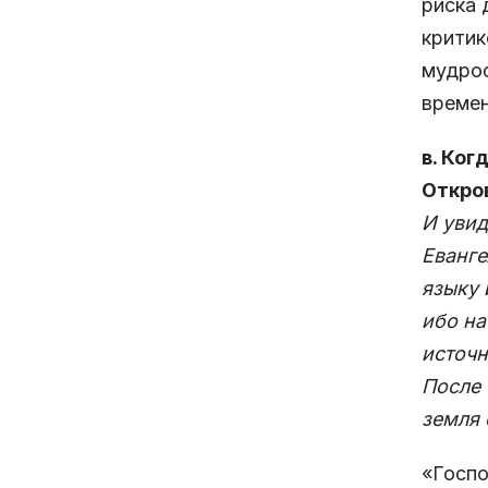
риска 
критик
мудрос
времен
в. Ког
Откров
И увид
Еванге
языку 
ибо на
источн
После 
земля 
«Госпо