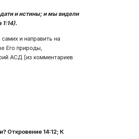
одати и истины; и мы видели
1:14).
 самих и направить на
ве Его природы,
рий АСД [из комментариев
? Откровение 14:12; К