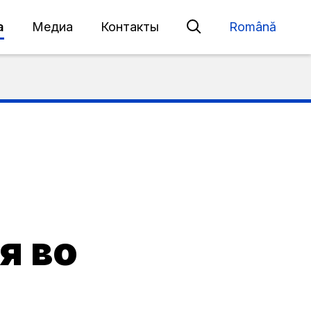
а
Медиа
Контакты
Română
я во