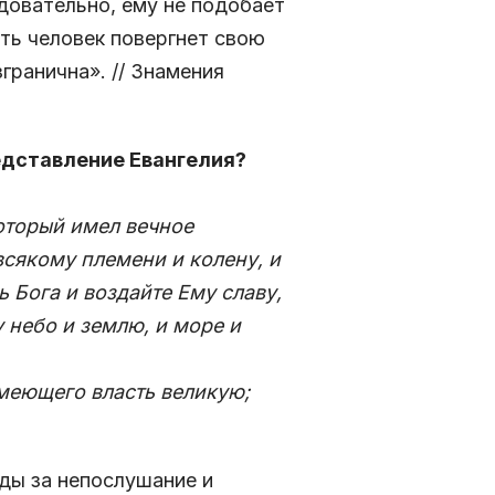
довательно, ему не подобает
ть человек повергнет свою
гранична». // Знамения
редставление Евангелия?
который имел вечное
всякому племени и колену, и
ь Бога и воздайте Ему славу,
 небо и землю, и море и
имеющего власть великую;
уды за непослушание и