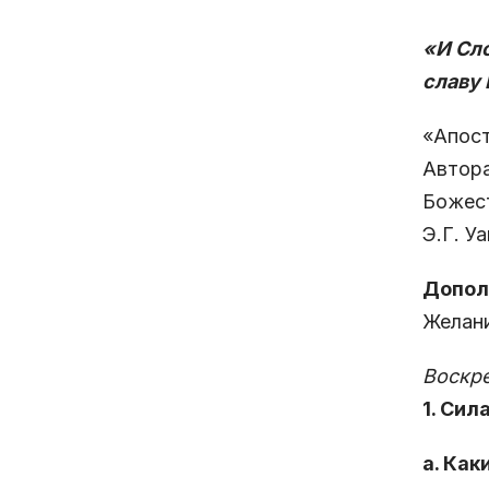
«И Сло
славу 
«Апост
Автора
Божест
Э.Г. Уа
Допол
Желани
Воскре
1. Сил
а. Как