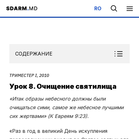
RO
Начало
/
Библиотека
/
Субботняя Школа
/
Триместер I, 2010
/
СОДЕРЖАНИЕ
ТРИМЕСТЕР I, 2010
Урок 8. Очищение святилища
«Итак образы небесного должны были
очищаться сими, самое же небесное лучшими
сих жертвами» (К Евреям 9:23).
«Раз в год в великий День искупления