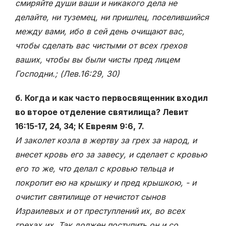
смиряйте души ваши и никакого дела не
делайте, ни туземец, ни пришлец, поселившийся
между вами, ибо в сей день очищают вас,
чтобы сделать вас чистыми от всех грехов
ваших, чтобы вы были чисты пред лицем
Господни.; (Лев.16:29, 30)
б. Когда и как часто первосвященник входил
во второе отделение святилища? Левит
16:15-17, 24, 34; К Евреям 9:6, 7.
И заколет козла в жертву за грех за народ, и
внесет кровь его за завесу, и сделает с кровью
его то же, что делал с кровью тельца и
покропит ею на крышку и пред крышкою, - и
очистит святилище от нечистот сынов
Израилевых и от преступлений их, во всех
грехах их. Так должен поступить он и со