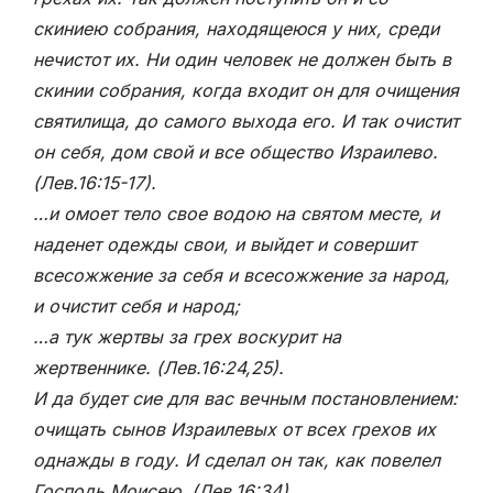
скиниею собрания, находящеюся у них, среди
нечистот их. Ни один человек не должен быть в
скинии собрания, когда входит он для очищения
святилища, до самого выхода его. И так очистит
он себя, дом свой и все общество Израилево.
(Лев.16:15-17).
…и омоет тело свое водою на святом месте, и
наденет одежды свои, и выйдет и совершит
всесожжение за себя и всесожжение за народ,
и очистит себя и народ;
…а тук жертвы за грех воскурит на
жертвеннике. (Лев.16:24,25).
И да будет сие для вас вечным постановлением:
очищать сынов Израилевых от всех грехов их
однажды в году. И сделал он так, как повелел
Господь Моисею.
(Лев.16:34)
.