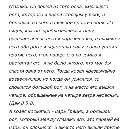
глазами. Он пошел на того овна, имеющего
рога, которого я видел стоящим у реки, и
бросился на него в сильной ярости своей. И я
видел, как он, приблизившись к овну,
рассвирепел на него и поразил овна, и сломил у
него оба рога; и недостало силы у овна устоять
против него, и он поверг его на землю и
растоптал его, и не было никого, кто мог бы
спасти овна от него. Тогда козел чрезвычайно
возвеличился; но когда он усилился, то
сломился большой рог, и на место его вышли
четыре, обращенные на четыре ветра небесных.
(Дан.8:5-8)
.
А козел косматый - царь Греции, а большой
рог, который между глазами его, это первый ее
царь; он сломился, и вместо него вышли другие