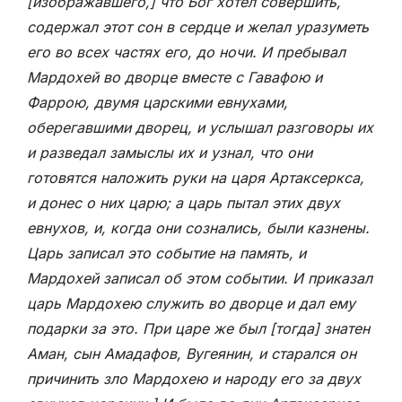
[изображавшего,] что Бог хотел совершить,
содержал этот сон в сердце и желал уразуметь
его во всех частях его, до ночи. И пребывал
Мардохей во дворце вместе с Гавафою и
Фаррою, двумя царскими евнухами,
оберегавшими дворец, и услышал разговоры их
и разведал замыслы их и узнал, что они
готовятся наложить руки на царя Артаксеркса,
и донес о них царю; а царь пытал этих двух
евнухов, и, когда они сознались, были казнены.
Царь записал это событие на память, и
Мардохей записал об этом событии. И приказал
царь Мардохею служить во дворце и дал ему
подарки за это. При царе же был [тогда] знатен
Аман, сын Амадафов, Вугеянин, и старался он
причинить зло Мардохею и народу его за двух