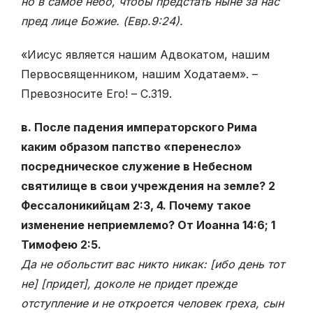
но в самое небо, чтобы предстать ныне за нас
пред лице Божие. (Евр.9:24)
.
«Иисус является нашим Адвокатом, нашим
Первосвященником, нашим Ходатаем». –
Превозносите Его! – С.319.
в. После падения императорского Рима
каким образом папство «перенесло»
посредническое служение в Небесном
святилище в свои учреждения на земле? 2
Фессалоникийцам 2:3, 4. Почему такое
изменение неприемлемо? От Иоанна 14:6; 1
Тимофею 2:5.
Да не обольстит вас никто никак: [ибо день тот
не] [придет], доколе не придет прежде
отступление и не откроется человек греха, сын