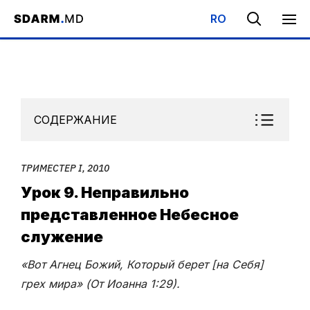
RO
Начало
/
Библиотека
/
Субботняя Школа
/
Триместер I, 2010
/
СОДЕРЖАНИЕ
ТРИМЕСТЕР I, 2010
Урок 9. Неправильно
представленное Небесное
служение
«Вот Агнец Божий, Который берет [на Себя]
грех мира» (От Иоанна 1:29).