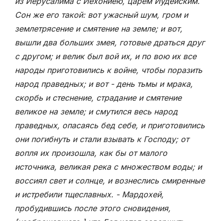
из Иерусалима с Иехониею, царем Иудейским.
Сон же его такой: вот ужасный шум, гром и
землетрясение и смятение на земле; и вот,
вышли два больших змея, готовые драться друг
с другом; и велик был вой их, и по вою их все
народы приготовились к войне, чтобы поразить
народ праведных; и вот - день тьмы и мрака,
скорбь и стеснение, страдание и смятение
великое на земле; и смутился весь народ
праведных, опасаясь бед себе, и приготовились
они погибнуть и стали взывать к Господу; от
вопля их произошла, как бы от малого
источника, великая река с множеством воды; и
воссиял свет и солнце, и вознеслись смиренные
и истребили тщеславных. - Мардохей,
пробудившись после этого сновидения,