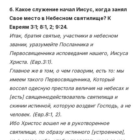
б. Какое служение начал Иисус, когда занял
Свое место в Небесном святилище? К
Евреям 3:1; 8:1, 2; 9:24.
Итак, братия святые, участники в небесном
звании, уразумейте Посланника и
Первосвященника исповедания нашего, Иисуса
Христа. (Евр.3:1).
Главное же в том, о чем говорим, есть то: мы
имеем такого Первосвященника, Который
воссел одесную престола величия на небесах и
[есть] священнодействователь святилища и
скинии истинной, которую воздвиг Господь, а не
человек. (Евр.8:1,
2)
.
Ибо Христос вошел не в рукотворенное
святилище, по образу истинного [устроенное],