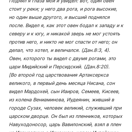
Поднял я глаза мои и увидел: вот, один овен
стоит у реки; у него два рога, и рога высокие,
но один выше другого, и высший поднялся
после. Видел я, как этот овен бодал к западу и к
северу и к югу, и никакой зверь не мог устоять
против него, и никто не мог спасти от него; он
делал, что хотел, и величался. (Дан.8:3, 4).
Овен, которого ты видел с двумя рогами, это
цари Мидийский и Персидский. (Дан.8:20).
[Во второй год царствования Артаксеркса
великого, в первый день месяца Нисана, сон
видел Мардохей, сын Иаиров, Семеев, Кисеев,
из колена Вениаминова, Иудеянин, живший в
городе Сузах, человек великий, служивший при
царском дворце. Он был из пленников, которых
Навуходоносор, царь Вавилонский, взял в плен