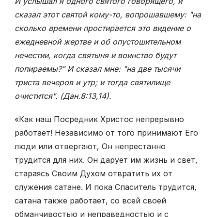
И услышал я одного святого говорящего, и
сказал этот святой кому-то, вопрошавшему: "на
сколько времени простирается это видение о
ежедневной жертве и об опустошительном
нечестии, когда святыня и воинство будут
попираемы?" И сказал мне: "на две тысячи
триста вечеров и утр; и тогда святилище
очистится". (Дан.8:13,14)
.
«Как наш Посредник Христос непрерывно
работает! Независимо от того принимают Его
люди или отвергают, Он непрестанно
трудится для них. Он дарует им жизнь и свет,
стараясь Своим Духом отвратить их от
служения сатане. И пока Спаситель трудится,
сатана также работает, со всей своей
обманчивостью и неправедностью и с