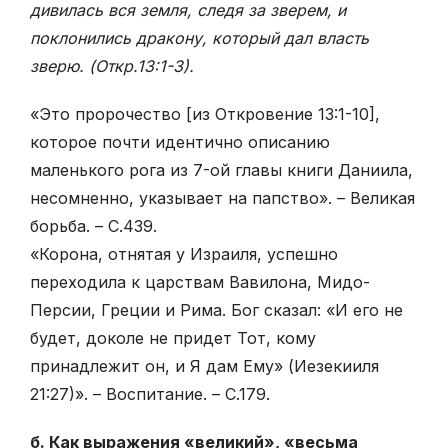
дивилась вся земля, следя за зверем, и
поклонились дракону, который дал власть
зверю. (Откр.13:1-3)
.
«Это пророчество [из Откровение 13:1-10],
которое почти идентично описанию
маленького рога из 7-ой главы книги Даниила,
несомненно, указывает на папство». – Великая
борьба. – С.439.
«Корона, отнятая у Израиля, успешно
переходила к царствам Вавилона, Мидо-
Персии, Греции и Рима. Бог сказал: «И его не
будет, доколе не придет Тот, кому
принадлежит он, и Я дам Ему» (Иезекииля
21:27)». – Воспитание. – С.179.
б. Как выражения «великий», «весьма