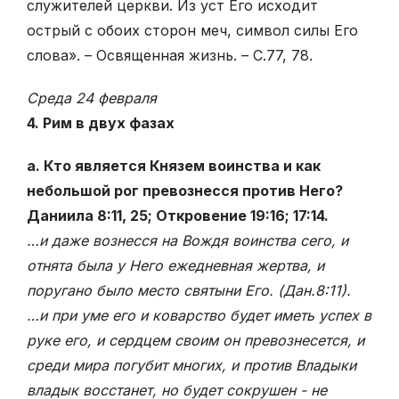
служителей церкви. Из уст Его исходит
острый с обоих сторон меч, символ силы Его
слова». – Освященная жизнь. – С.77, 78.
Среда 24 февраля
4. Рим в двух фазах
а. Кто является Князем воинства и как
небольшой рог превознесся против Него?
Даниила 8:11, 25; Откровение 19:16; 17:14.
…и даже вознесся на Вождя воинства сего, и
отнята была у Него ежедневная жертва, и
поругано было место святыни Его. (Дан.8:11).
…и при уме его и коварство будет иметь успех в
руке его, и сердцем своим он превознесется, и
среди мира погубит многих, и против Владыки
владык восстанет, но будет сокрушен - не