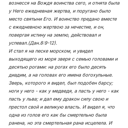
вознесся на Вождя воинства сего, и отнята была
у Него ежедневная жертва, и поругано было
место святыни Его. И воинство предано вместе
с ежедневною жертвою за нечестие, и он,
повергая истину на землю, действовал и
успевал.(Дан.8:9-12).
И стал я на песке морском, и увидел
выходящего из моря зверя с семью головами и
десятью рогами: на рогах его было десять
диадим, а на головах его имена богохульные.
Зверь, которого я видел, был подобен барсу;
ноги у него - как у медведя, а пасть у него - как
пасть у льва; и дал ему дракон силу свою и
престол свой и великую власть. И видел я, что
одна из голов его как бы смертельно была
ранена, но эта смертельная рана исцелела. И