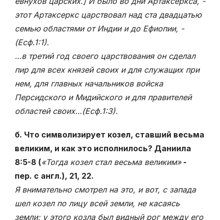
евнухов царских.] И было во дни Артаксеркса, -
этот Артаксеркс царствовал над ста двадцатью
семью областями от Индии и до Ефиопии, -
(Есф.1:1).
…в третий год своего царствования он сделал
пир для всех князей своих и для служащих при
нем, для главных начальников войска
Персидского и Мидийского и для правителей
областей своих…(Есф.1:3).
б. Что символизирует козел, ставший весьма
великим, и как это исполнилось? Даниила
8:5-8 (
«Тогда козел стал весьма великим»
-
пер. с англ.), 21, 22.
Я внимательно смотрел на это, и вот, с запада
шел козел по лицу всей земли, не касаясь
земли; у этого козла был видный рог между его