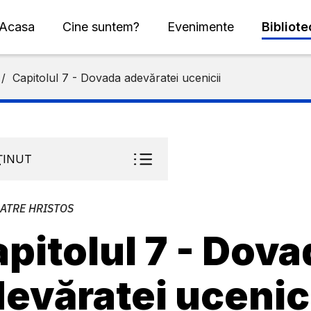
Acasa
Cine suntem?
Evenimente
Bibliot
/
Capitolul 7 - Dovada adevăratei ucenicii
ŢINUT
CATRE HRISTOS
pitolul 7 - Dova
evăratei ucenic