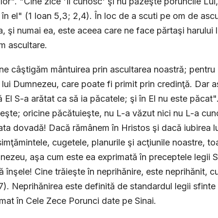
lor". "Cine zice 'Îl cunosc' şi nu păzeşte poruncile Lui
 în el" (1 Ioan 5,3; 2,4). În loc de a scuti pe om de as
a, şi numai ea, este aceea care ne face părtaşi harului l
m ascultare.
ne câştigăm mântuirea prin ascultarea noastră; pentru 
l lui Dumnezeu, care poate fi primit prin credinţă. Dar a
că El S-a arătat ca să ia păcatele; şi în El nu este păcat
eşte; oricine păcătuieşte, nu L-a văzut nici nu L-a cuno
ta dovadă! Dacă rămânem în Hristos şi dacă iubirea lu
simţămintele, cugetele, planurile şi acţiunile noastre, to
nezeu, aşa cum este ea exprimată în preceptele legii Sa
ă înşele! Cine trăieşte în neprihănire, este neprihănit, c
7). Neprihănirea este definită de standardul legii sfin
imat în Cele Zece Porunci date pe Sinai.