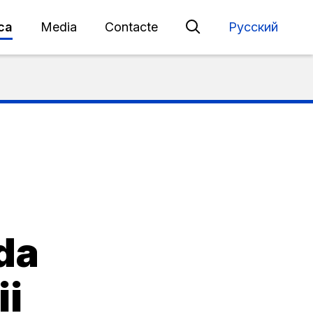
eca
Media
Contacte
Русский
da
ii