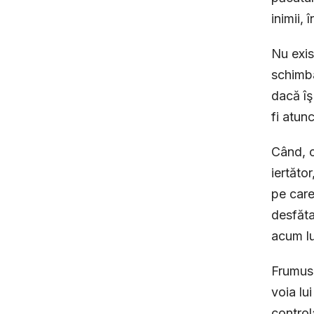
inimii, 
Nu exis
schimba
dacă îş
fi atunc
Când, c
iertăto
pe care
desfăta
acum lu
Frumuse
voia lu
control