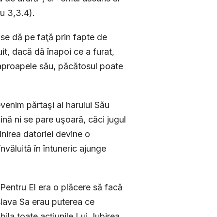
ru 3,3.4).
se dă pe faţă prin fapte de
it, dacă dă înapoi ce a furat,
aproapele său, păcătosul poate
evenim părtaşi ai harului Său
cină ni se pare uşoară, căci jugul
nirea datoriei devine o
învăluită în întuneric ajunge
 Pentru El era o plăcere să facă
slava Sa erau puterea ce
ila toate acţiunile Lui. Iubirea