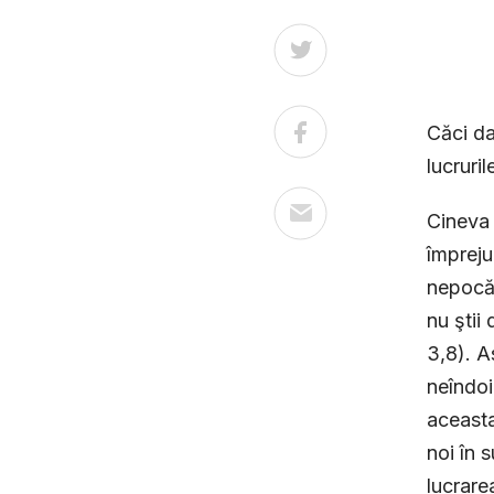
Căci da
lucruril
Cineva 
împreju
nepocăi
nu ştii
3,8). A
neîndoi
aceasta
noi în 
lucrare