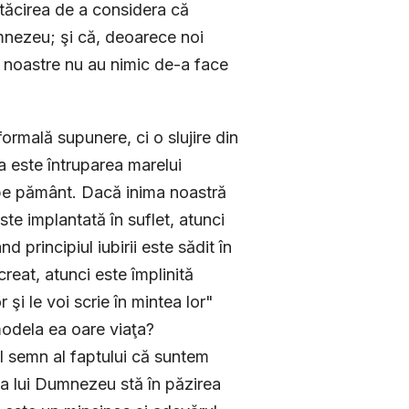
ătăcirea de a considera că
umnezeu; şi că, deoarece noi
e noastre nu au nimic de-a face
ormală supunere, ci o slujire din
a este întruparea marelui
şi pe pământ. Dacă inima noastră
te implantată în suflet, atunci
 principiul iubirii este sădit în
reat, atunci este împlinită
şi le voi scrie în mintea lor"
 modela ea oare viaţa?
tul semn al faptului că suntem
ea lui Dumnezeu stă în păzirea