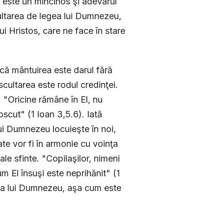
, este un mincinos şi adevărul
cultarea de legea lui Dumnezeu,
ui Hristos, care ne face în stare
că mântuirea este darul fără
scultarea este rodul credinţei.
". "Oricine rămâne în El, nu
scut" (1 Ioan 3,5.6). Iată
i Dumnezeu locuieşte în noi,
ate vor fi în armonie cu voinţa
le sfinte. "Copilaşilor, nimeni
um El însuşi este neprihănit" (1
te a lui Dumnezeu, aşa cum este