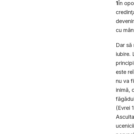
1
În opo
credinţ
devenim
cu mânt
Dar să 
iubire.
princip
este re
nu va f
inimă, 
făgădui
(Evrei 
Asculta
ucenici