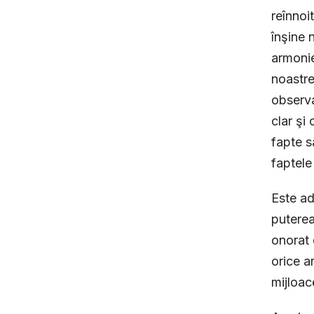
reînnoi
înşine 
armonie
noastre
observa
clar şi
fapte s
faptele
Este ad
puterea
onorat 
orice a
mijloac