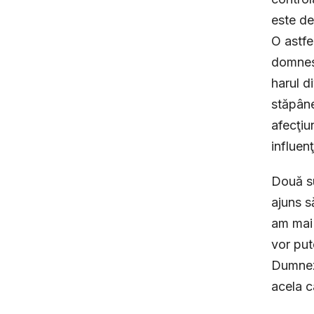
este de
O astfe
domneşt
harul d
stăpâne
afecţiu
influenţ
Două su
ajuns s
am mai 
vor put
Dumneze
acela c