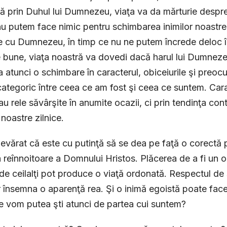
tă prin Duhul lui Dumnezeu, viaţa va da mărturie despre
nu putem face nimic pentru schimbarea inimilor noastre
 cu Dumnezeu, în timp ce nu ne putem încrede deloc în 
 bune, viaţa noastră va dovedi dacă harul lui Dumnezeu
 atunci o schimbare în caracterul, obiceiurile şi preocu
 categoric între ceea ce am fost şi ceea ce suntem. Car
au rele săvârşite în anumite ocazii, ci prin tendinţa con
 noastre zilnice.
evărat că este cu putinţă să se dea pe faţă o corectă p
 reînnoitoare a Domnului Hristos. Plăcerea de a fi un om
de ceilalţi pot produce o viaţă ordonată. Respectul de
r însemna o aparenţă rea. Şi o inimă egoistă poate face
e vom putea şti atunci de partea cui suntem?