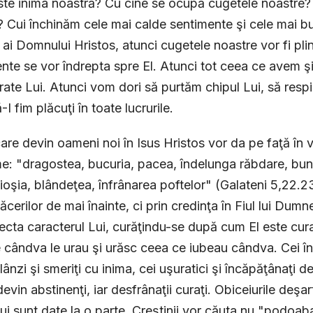
ste inima noastră? Cu cine se ocupă cugetele noastre?
 Cui închinăm cele mai calde sentimente şi cele mai b
ai Domnului Hristos, atunci cugetele noastre vor fi plin
nte se vor îndrepta spre El. Atunci tot ceea ce avem şi
ate Lui. Atunci vom dori să purtăm chipul Lui, să respi
-I fim plăcuţi în toate lucrurile.
are devin oameni noi în Isus Hristos vor da pe faţă în v
e: "dragostea, bucuria, pacea, îndelunga răbdare, bun
ioşia, blândeţea, înfrânarea poftelor" (Galateni 5,22.23
plăcerilor de mai înainte, ci prin credinţa în Fiul lui Du
lecta caracterul Lui, curăţindu-se după cum El este curat
 cândva le urau şi urăsc ceea ce iubeau cândva. Cei îng
lânzi şi smeriţi cu inima, cei uşuratici şi încăpăţânaţi de
 devin abstinenţi, iar desfrânaţii curaţi. Obiceiurile deşa
ui sunt date la o parte. Creştinii vor căuta nu "podoab