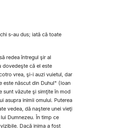
chi s-au dus; iată că toate
ă redea întregul şir al
nu dovedeşte că el este
tro vrea, şi-i auzi vuietul, dar
ne este născut din Duhul" (Ioan
te sunt văzute şi simţite în mod
ui asupra inimii omului. Puterea
te vedea, dă naştere unei vieţi
 lui Dumnezeu. În timp ce
 vizibile. Dacă inima a fost