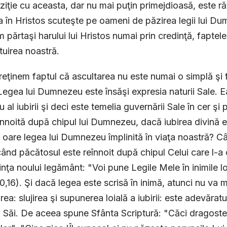
ziţie cu aceasta, dar nu mai puţin primejdioasă, este r
a în Hristos scuteşte pe oameni de păzirea legii lui D
 părtaşi harului lui Hristos numai prin credinţă, faptel
uirea noastră.
reţinem faptul că ascultarea nu este numai o simplă şi f
 Legea lui Dumnezeu este însăşi expresia naturii Sale. E
iu al iubirii şi deci este temelia guvernării Sale în cer 
înnoită după chipul lui Dumnezeu, dacă iubirea divină es
i oare legea lui Dumnezeu împlinită în viaţa noastră? Când
când păcătosul este reînnoit după chipul Celui care l-a c
nţa noului legământ: "Voi pune Legile Mele în inimile lor 
10,16). Şi dacă legea este scrisă în inimă, atunci nu va
rea: slujirea şi supunerea loială a iubirii: este adevăra
i Săi. De aceea spune Sfânta Scriptură: "Căci dragost