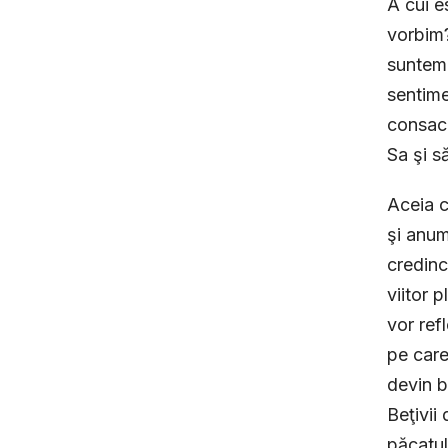
A cui e
vorbim?
suntem 
sentime
consacr
Sa şi să
Aceia c
şi anum
credinc
viitor 
vor ref
pe care
devin b
Beţivii
păcatul