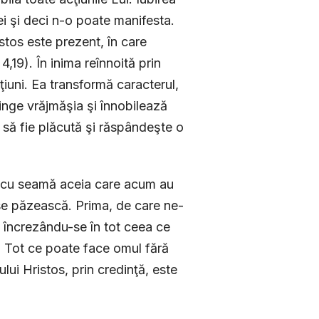
i şi deci n-o poate manifesta.
istos este prezent, în care
4,19). În inima reînnoită prin
cţiuni. Ea transformă caracterul,
inge vrăjmăşia şi înnobilează
a să fie plăcută şi răspândeşte o
i cu seamă aceia care acum au
 se păzească. Prima, de care ne-
, încrezându-se în tot ceea ce
 Tot ce poate face omul fără
i Hristos, prin credinţă, este