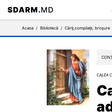
Acasa
/
Bibliotecă
/
Cărţi,compilaţii, broşure
CON
CALEA 
Ca
ad