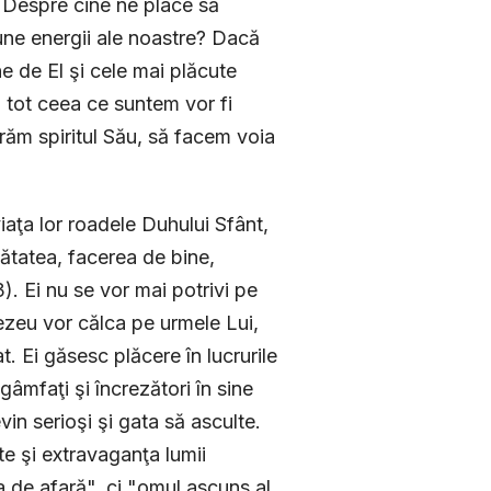
 Despre cine ne place să
une energii ale noastre? Dacă
e de El şi cele mai plăcute
 tot ceea ce suntem vor fi
răm spiritul Său, să facem voia
iaţa lor roadele Duhului Sfânt,
ătatea, facerea de bine,
). Ei nu se vor mai potrivi pe
mnezeu vor călca pe urmele Lui,
. Ei găsesc plăcere în lucrurile
âmfaţi şi încrezători în sine
vin serioşi şi gata să asculte.
rte şi extravaganţa lumii
a de afară", ci "omul ascuns al