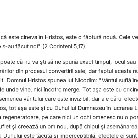
că este cineva în Hristos, este o făptură nouă. Cele ve
e s-au făcut noi" (2 Corinteni 5,17).
poate că nu va şti să ne spună exact timpul, locul sau s
rărilor din procesul convertirii sale; dar faptul acesta 
t. Domnul Hristos spunea lui Nicodim: "Vântul suflă înco
 de unde vine, nici încotro merge. Tot aşa este cu orici
semenea vântului care este invizibil, dar ale cărui efec
os, tot aşa este şi cu Duhul lui Dumnezeu în lucrarea L
 regeneratoare, pe care nici un ochi omenesc nu o poa
suflet şi creează un om nou, după chipul şi asemănarea
a Duhului este tăcută şi imperceptibilă, efectele ei sunt