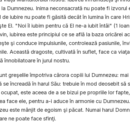
 la Dumnezeu. Inima neconsacrată nu poate fi izvorul e
l de iubire nu poate fi găsită decât în lumina în care Hr
e El. "Noi îl iubim pentru că El ne-a iubit întâi" (1 Ioan 
ivin, iubirea este principiul ce se află la baza oricărei a
şte şi conduce impulsiunile, controlează pasiunile, înv
nile. Această dragoste, cultivată în suflet, face ca viaţ
ă înnobilatoare în jurul nostru.
nt greşelile împotriva cărora copiii lui Dumnezeu: ma
ă se încreadă în harul Său: trebuie în mod deosebit să
ocupat, este aceea de a se bizui pe propriile lor fapte
ea face ele, pentru a-i aduce în armonie cu Dumnezeu.
u este mânjit de egoism şi păcat. Numai harul Domnulu
are ne poate face sfinţi.