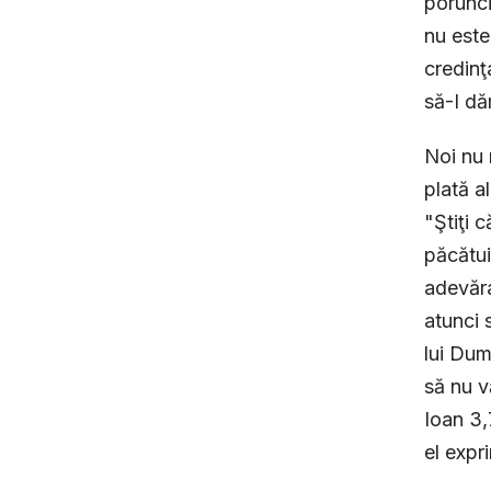
porunci
nu este
credinţ
să-I dă
Noi nu 
plată a
"Ştiţi 
păcătui
adevăra
atunci 
lui Dum
să nu v
Ioan 3,
el expr