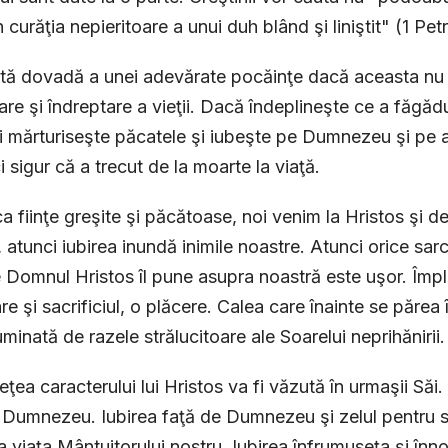
în curăţia nepieritoare a unui duh blând şi liniştit" (1 Pet
tă dovadă a unei adevărate pocăinţe dacă aceasta nu 
re şi îndreptare a vieţii. Dacă îndeplineşte ce a făgădu
i mărturiseşte păcatele şi iubeşte pe Dumnezeu şi pe 
i sigur că a trecut de la moarte la viaţă.
a fiinţe greşite şi păcătoase, noi venim la Hristos şi d
r, atunci iubirea inundă inimile noastre. Atunci orice sar
 Domnul Hristos îl pune asupra noastră este uşor. Împli
re şi sacrificiul, o plăcere. Calea care înainte se părea 
minată de razele strălucitoare ale Soarelui neprihănirii.
ţea caracterului lui Hristos va fi văzută în urmaşii Săi.
i Dumnezeu. Iubirea faţă de Dumnezeu şi zelul pentru 
a viaţa Mântuitorului nostru. Iubirea înfrumuseţa şi înnob