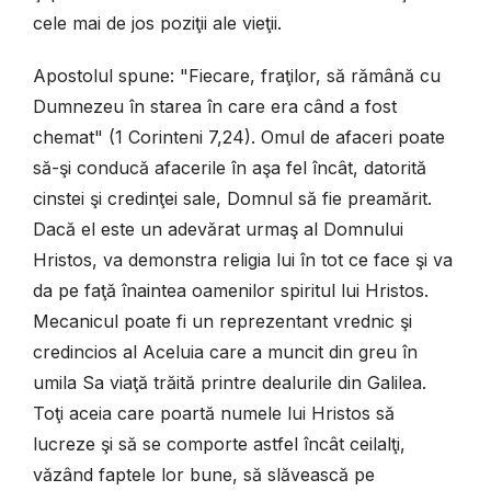
cele mai de jos poziţii ale vieţii.
Apostolul spune: "Fiecare, fraţilor, să rămână cu
Dumnezeu în starea în care era când a fost
chemat" (1 Corinteni 7,24). Omul de afaceri poate
să-şi conducă afacerile în aşa fel încât, datorită
cinstei şi credinţei sale, Domnul să fie preamărit.
Dacă el este un adevărat urmaş al Domnului
Hristos, va demonstra religia lui în tot ce face şi va
da pe faţă înaintea oamenilor spiritul lui Hristos.
Mecanicul poate fi un reprezentant vrednic şi
credincios al Aceluia care a muncit din greu în
umila Sa viaţă trăită printre dealurile din Galilea.
Toţi aceia care poartă numele lui Hristos să
lucreze şi să se comporte astfel încât ceilalţi,
văzând faptele lor bune, să slăvească pe