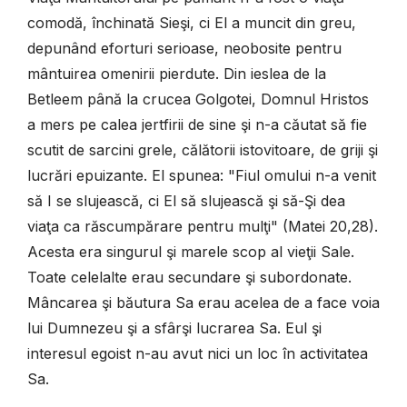
comodă, închinată Sieşi, ci El a muncit din greu,
depunând eforturi serioase, neobosite pentru
mântuirea omenirii pierdute. Din ieslea de la
Betleem până la crucea Golgotei, Domnul Hristos
a mers pe calea jertfirii de sine şi n-a căutat să fie
scutit de sarcini grele, călătorii istovitoare, de griji şi
lucrări epuizante. El spunea: "Fiul omului n-a venit
să I se slujească, ci El să slujească şi să-Şi dea
viaţa ca răscumpărare pentru mulţi" (Matei 20,28).
Acesta era singurul şi marele scop al vieţii Sale.
Toate celelalte erau secundare şi subordonate.
Mâncarea şi băutura Sa erau acelea de a face voia
lui Dumnezeu şi a sfârşi lucrarea Sa. Eul şi
interesul egoist n-au avut nici un loc în activitatea
Sa.