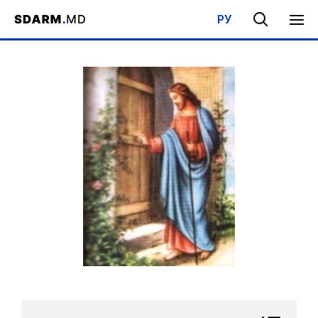
РУ
Acasa
/
Bibliotecă
/
Cărţi,compilaţii, broşure
/
Capitolul 9 - Viaţa 