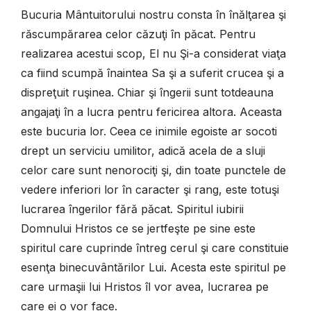
Bucuria Mântuitorului nostru consta în înălţarea şi
răscumpărarea celor căzuţi în păcat. Pentru
realizarea acestui scop, El nu Şi-a considerat viaţa
ca fiind scumpă înaintea Sa şi a suferit crucea şi a
dispreţuit ruşinea. Chiar şi îngerii sunt totdeauna
angajaţi în a lucra pentru fericirea altora. Aceasta
este bucuria lor. Ceea ce inimile egoiste ar socoti
drept un serviciu umilitor, adică acela de a sluji
celor care sunt nenorociţi şi, din toate punctele de
vedere inferiori lor în caracter şi rang, este totuşi
lucrarea îngerilor fără păcat. Spiritul iubirii
Domnului Hristos ce se jertfeşte pe sine este
spiritul care cuprinde întreg cerul şi care constituie
esenţa binecuvântărilor Lui. Acesta este spiritul pe
care urmaşii lui Hristos îl vor avea, lucrarea pe
care ei o vor face.