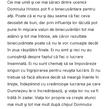
Cei mai umili şi cei mai săraci dintre ucenicii
Domnului Hristos pot fi o binecuvântare pentru
alţii. Poate că ei nu-şi dau seama că fac ceva
deosebit de bun, dar prin influenţa lor tăcută pot
pune în mişcare valuri de binecuvântări tot mai
adânci şi tot mai întinse, ale căror rezultate
binecuvântate poate că nu le vor cunoaşte decât
în ziua răsplătirii finale. Ei nu simt şi nici nu au
cunoştinţă despre faptul că fac o lucrare
însemnată. Ei nu sunt chemaţi să se împovăreze
singuri cu îngrijorarea pentru reuşita lucrării. Ei nu
trebuie să facă altceva decât să meargă înainte în
linişte, îndeplinind cu credincioşie lucrarea pe care
Dumnezeu le-o încredinţează, şi viaţa lor nu va fi
trăită în zadar. Viaţa lor proprie va creşte atunci
mai mult şi tot mai mult după chipul Domnului