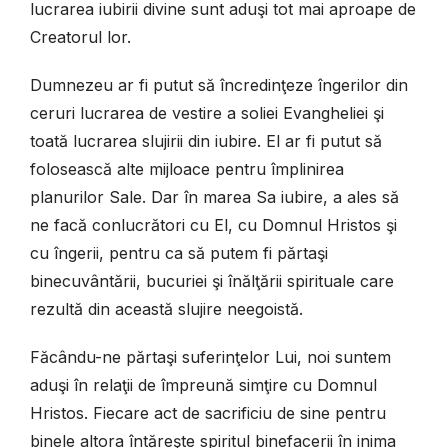
lucrarea iubirii divine sunt aduşi tot mai aproape de
Creatorul lor.
Dumnezeu ar fi putut să încredinţeze îngerilor din
ceruri lucrarea de vestire a soliei Evangheliei şi
toată lucrarea slujirii din iubire. El ar fi putut să
folosească alte mijloace pentru împlinirea
planurilor Sale. Dar în marea Sa iubire, a ales să
ne facă conlucrători cu El, cu Domnul Hristos şi
cu îngerii, pentru ca să putem fi părtaşi
binecuvântării, bucuriei şi înălţării spirituale care
rezultă din această slujire neegoistă.
Făcându-ne părtaşi suferinţelor Lui, noi suntem
aduşi în relaţii de împreună simţire cu Domnul
Hristos. Fiecare act de sacrificiu de sine pentru
binele altora întăreşte spiritul binefacerii în inima