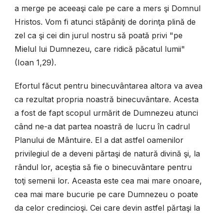
a merge pe aceeaşi cale pe care a mers şi Domnul
Hristos. Vom fi atunci stăpâniţi de dorinţa plină de
zel ca şi cei din jurul nostru să poată privi "pe
Mielul lui Dumnezeu, care ridică păcatul lumii"
(Ioan 1,29).
Efortul făcut pentru binecuvântarea altora va avea
ca rezultat propria noastră binecuvântare. Acesta
a fost de fapt scopul urmărit de Dumnezeu atunci
când ne-a dat partea noastră de lucru în cadrul
Planului de Mântuire. El a dat astfel oamenilor
privilegiul de a deveni părtaşi de natură divină şi, la
rândul lor, aceştia să fie o binecuvântare pentru
toţi semenii lor. Aceasta este cea mai mare onoare,
cea mai mare bucurie pe care Dumnezeu o poate
da celor credincioşi. Cei care devin astfel părtaşi la