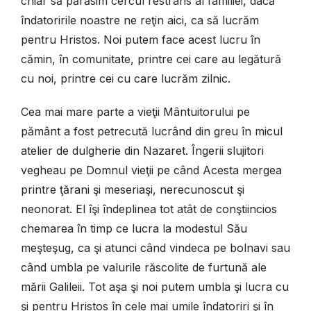
chiar să părăsim cercul restrâns al familiei, dacă
îndatoririle noastre ne reţin aici, ca să lucrăm
pentru Hristos. Noi putem face acest lucru în
cămin, în comunitate, printre cei care au legătură
cu noi, printre cei cu care lucrăm zilnic.
Cea mai mare parte a vieţii Mântuitorului pe
pământ a fost petrecută lucrând din greu în micul
atelier de dulgherie din Nazaret. Îngerii slujitori
vegheau pe Domnul vieţii pe când Acesta mergea
printre ţărani şi meseriaşi, nerecunoscut şi
neonorat. El îşi îndeplinea tot atât de conştiincios
chemarea în timp ce lucra la modestul Său
meşteşug, ca şi atunci când vindeca pe bolnavi sau
când umbla pe valurile răscolite de furtună ale
mării Galileii. Tot aşa şi noi putem umbla şi lucra cu
şi pentru Hristos în cele mai umile îndatoriri şi în