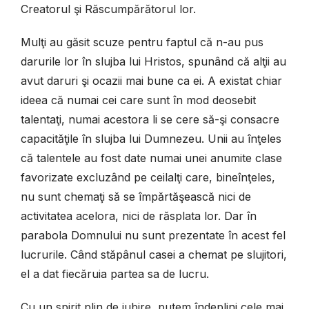
Creatorul şi Răscumpărătorul lor.
Mulţi au găsit scuze pentru faptul că n-au pus
darurile lor în slujba lui Hristos, spunând că alţii au
avut daruri şi ocazii mai bune ca ei. A existat chiar
ideea că numai cei care sunt în mod deosebit
talentaţi, numai acestora li se cere să-şi consacre
capacităţile în slujba lui Dumnezeu. Unii au înţeles
că talentele au fost date numai unei anumite clase
favorizate excluzând pe ceilalţi care, bineînţeles,
nu sunt chemaţi să se împărtăşească nici de
activitatea acelora, nici de răsplata lor. Dar în
parabola Domnului nu sunt prezentate în acest fel
lucrurile. Când stăpânul casei a chemat pe slujitori,
el a dat fiecăruia partea sa de lucru.
Cu un spirit plin de iubire, putem îndeplini cele mai