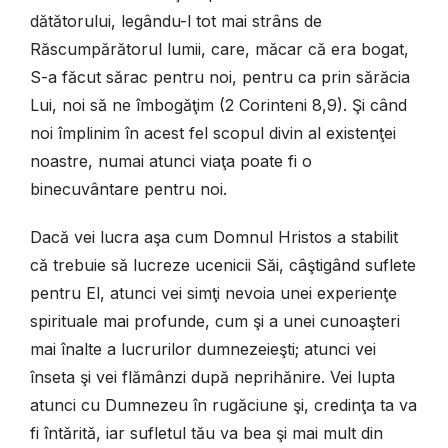
dătătorului, legându-l tot mai strâns de
Răscumpărătorul lumii, care, măcar că era bogat,
S-a făcut sărac pentru noi, pentru ca prin sărăcia
Lui, noi să ne îmbogăţim (2 Corinteni 8,9). Şi când
noi împlinim în acest fel scopul divin al existenţei
noastre, numai atunci viaţa poate fi o
binecuvântare pentru noi.
Dacă vei lucra aşa cum Domnul Hristos a stabilit
că trebuie să lucreze ucenicii Săi, câştigând suflete
pentru El, atunci vei simţi nevoia unei experienţe
spirituale mai profunde, cum şi a unei cunoaşteri
mai înalte a lucrurilor dumnezeieşti; atunci vei
înseta şi vei flămânzi după neprihănire. Vei lupta
atunci cu Dumnezeu în rugăciune şi, credinţa ta va
fi întărită, iar sufletul tău va bea şi mai mult din