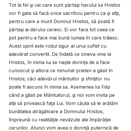
Tot la fel şi cei care sunt părtaşi harului lui Hristos
vor fi gata să facă orice sacrificiu pentru ca şi alţii,
pentru care a murit Domnul Hristos, să poată fi
părtaşi ai darului ceresc. Ei vor face tot ceea ce
pot pentru a face mai bună lumea în care trăiesc.
Acest spirit este rodul sigur al unui suflet cu
adevărat convertit. De îndată ce cineva vine la
Hristos, în inima lui se naşte dorinţa de a face
cunoscut şi altora ce minunat prieten a găsit în
Hristos; căci adevărul mântuitor şi sfinţitor nu
poate fi ascuns în inima sa. Asemenea lui Filip
când a găsit pe Mântuitorul, şi noi vom invita pe
alţii să privească faţa Lui. Vom căuta să le arătăm
bunătatea atrăgătoare a Domnului Hristos,
împreună cu realităţile nevăzute ale împărăţiei
cerurilor. Atunci vom avea o dorinţă puternică de