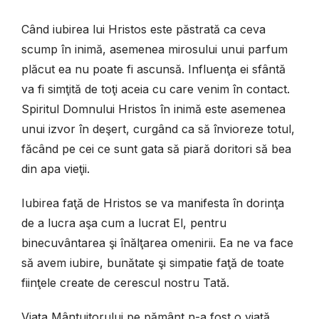
Când iubirea lui Hristos este păstrată ca ceva
scump în inimă, asemenea mirosului unui parfum
plăcut ea nu poate fi ascunsă. Influenţa ei sfântă
va fi simţită de toţi aceia cu care venim în contact.
Spiritul Domnului Hristos în inimă este asemenea
unui izvor în deşert, curgând ca să învioreze totul,
făcând pe cei ce sunt gata să piară doritori să bea
din apa vieţii.
Iubirea faţă de Hristos se va manifesta în dorinţa
de a lucra aşa cum a lucrat El, pentru
binecuvântarea şi înălţarea omenirii. Ea ne va face
să avem iubire, bunătate şi simpatie faţă de toate
fiinţele create de cerescul nostru Tată.
Viaţa Mântuitorului pe pământ n-a fost o viaţă