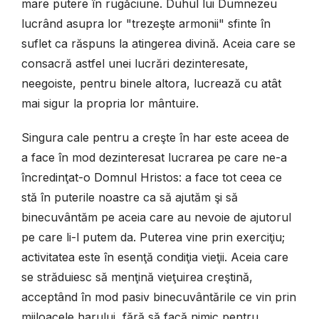
mare putere în rugăciune. Duhul lui Dumnezeu
lucrând asupra lor "trezeşte armonii" sfinte în
suflet ca răspuns la atingerea divină. Aceia care se
consacră astfel unei lucrări dezinteresate,
neegoiste, pentru binele altora, lucrează cu atât
mai sigur la propria lor mântuire.
Singura cale pentru a creşte în har este aceea de
a face în mod dezinteresat lucrarea pe care ne-a
încredinţat-o Domnul Hristos: a face tot ceea ce
stă în puterile noastre ca să ajutăm şi să
binecuvântăm pe aceia care au nevoie de ajutorul
pe care li-l putem da. Puterea vine prin exerciţiu;
activitatea este în esenţă condiţia vieţii. Aceia care
se străduiesc să menţină vieţuirea creştină,
acceptând în mod pasiv binecuvântările ce vin prin
mijloacele harului, fără să facă nimic pentru