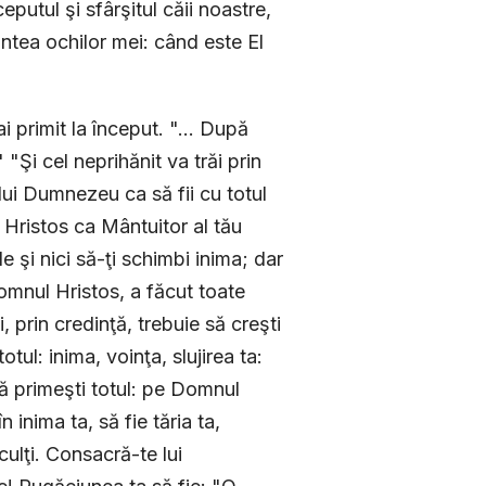
eputul şi sfârşitul căii noastre,
ntea ochilor mei: când este El
 primit la început. "... După
 "Şi cel neprihănit va trăi prin
lui Dumnezeu ca să fii cu totul
pe Hristos ca Mântuitor al tău
e şi nici să-ţi schimbi inima; dar
omnul Hristos, a făcut toate
i, prin credinţă, trebuie să creşti
tul: inima, voinţa, slujirea ta:
 să primeşti totul: pe Domnul
inima ta, să fie tăria ta,
culţi. Consacră-te lui