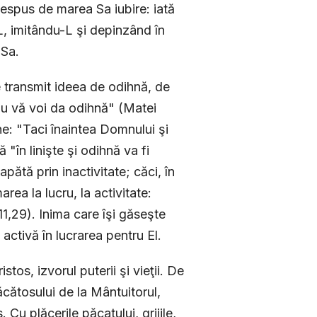
 nespus de marea Sa iubire: iată
L, imitându-L şi depinzând în
 Sa.
 transmit ideea de odihnă, de
i Eu vă voi da odihnă" (Matei
e: "Taci înaintea Domnului şi
 "în linişte şi odihnă va fi
pătă prin inactivitate; căci, în
rea la lucru, la activitate:
11,29). Inima care îşi găseşte
activă în lucrarea pentru El.
os, izvorul puterii şi vieţii. De
ăcătosului de la Mântuitorul,
Cu plăcerile păcatului, grijile,