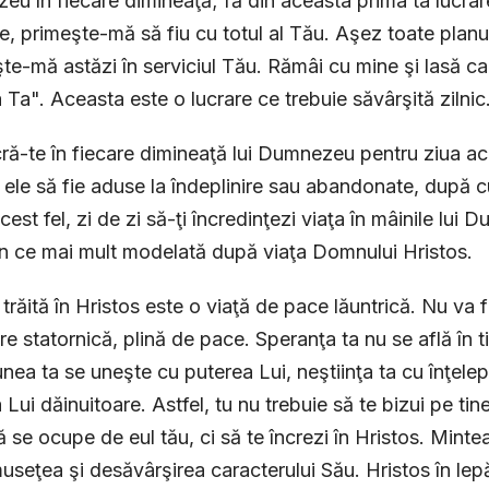
u în fiecare dimineaţă; fă din aceasta prima ta lucrar
 primeşte-mă să fiu cu totul al Tău. Aşez toate planuri
te-mă astăzi în serviciul Tău. Rămâi cu mine şi lasă ca 
 Ta". Aceasta este o lucrare ce trebuie săvârşită zilnic
ă-te în fiecare dimineaţă lui Dumnezeu pentru ziua ac
a ele să fie aduse la îndeplinire sau abandonate, după c
cest fel, zi de zi să-ţi încredinţezi viaţa în mâinile lui D
în ce mai mult modelată după viaţa Domnului Hristos.
 trăită în Hristos este o viaţă de pace lăuntrică. Nu va f
re statornică, plină de pace. Speranţa ta nu se află în ti
unea ta se uneşte cu puterea Lui, neştiinţa ta cu înţele
 Lui dăinuitoare. Astfel, tu nu trebuie să te bizui pe tine
să se ocupe de eul tău, ci să te încrezi în Hristos. Minte
useţea şi desăvârşirea caracterului Său. Hristos în lep