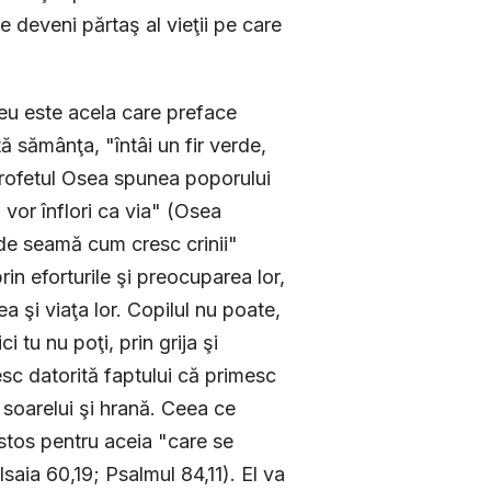
 deveni părtaş al vieţii pe care
zeu este acela care preface
tă sămânţa, "întâi un fir verde,
profetul Osea spunea poporului
i vor înflori ca via" (Osea
de seamă cum cresc crinii"
prin eforturile şi preocuparea lor,
 şi viaţa lor. Copilul nu poate,
i tu nu poţi, prin grija şi
cresc datorită faptului că primesc
 soarelui şi hrană. Ceea ce
istos pentru aceia "care se
Isaia 60,19; Psalmul 84,11). El va