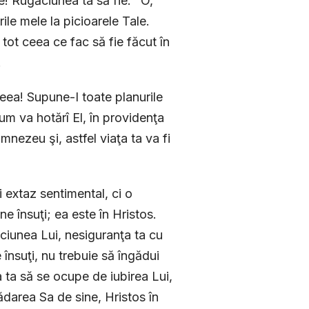
e! Rugăciunea ta să fie: "O,
le mele la picioarele Tale.
tot ceea ce fac să fie făcut în
.
eea! Supune-I toate planurile
um va hotărî El, în providenţa
umnezeu şi, astfel viaţa ta va fi
i extaz sentimental, ci o
ne însuţi; ea este în Hristos.
pciunea Lui, nesiguranţa ta cu
 însuţi, nu trebuie să îngădui
a ta să se ocupe de iubirea Lui,
ădarea Sa de sine, Hristos în