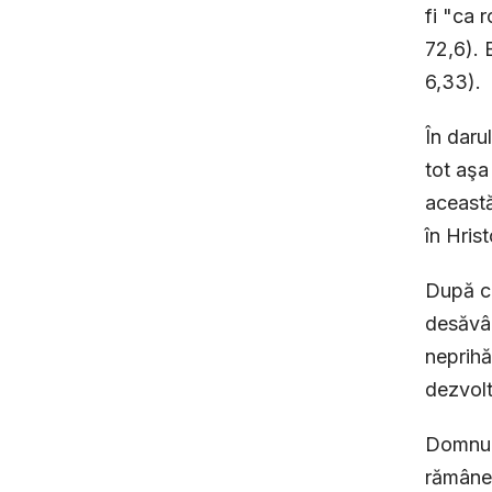
fi "ca 
72,6). 
6,33).
În daru
tot aşa
această
în Hrist
După cu
desăvâr
neprihă
dezvolt
Domnul 
rămânea