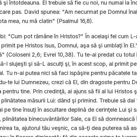
 şi întotdeauna. El trebuie să fie cu noi, nu numai la înc
iecare pas. David spunea: "Am necurmat pe Domnul înai
pta mea, nu mă clatin" (Psalmul 16,8).
ebi: "Cum pot rămâne în Hristos?" În acelaşi fel cum L-ai
 primit pe Hristos Isus, Domnul, aşa să şi umblaţi în El."
ă" (Coloseni 2,6; Evrei 10,38). Tu te-ai predat cu totul 
să-I slujeşti şi să-L asculţi şi, în acest scop, ai primit 
l. Tu n-ai putea nici să faci ispăşire pentru păcatele tal
u-te lui Dumnezeu, crezi că El, din dragoste pentru D
pentru tine. Prin credinţă, ai ajuns să fii al lui Hristos ş
 plinătatea măsurii Lui: dând şi primind. Trebuie să dai to
ai pe tine însuţi în ascultare deplină de cerinţele Lui şi
, plinătatea binecuvântărilor Sale, ca El să domnească în 
nirea ta, ajutorul tău veşnic, ca să-ţi dea puterea să as