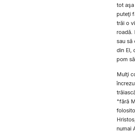
tot aşa
puteţi 
trăi o 
roadă. 
sau să 
din El, 
pom săd
Mulţi c
încrezu
trăiasc
"fără M
folosit
Hristos
numai A