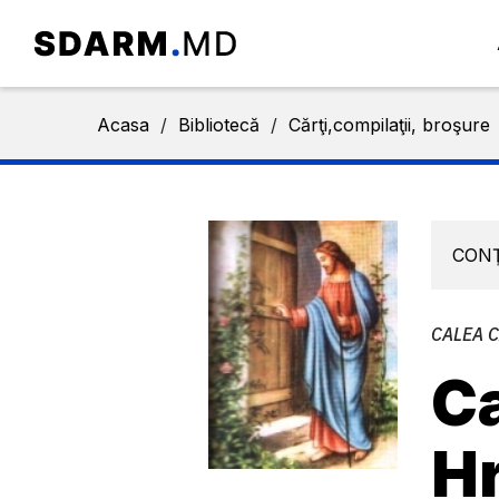
Acasa
/
Bibliotecă
/
Cărţi,compilaţii, broşure
CON
CALEA 
Ca
Hr