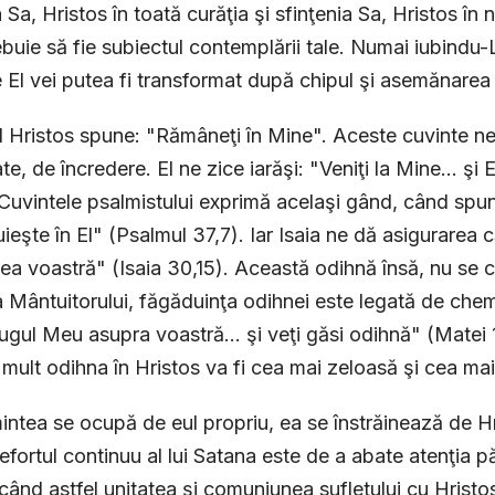
a Sa, Hristos în toată curăţia şi sfinţenia Sa, Hristos în
ebuie să fie subiectul contemplării tale. Numai iubindu-
e El vei putea fi transformat după chipul şi asemănarea
Hristos spune: "Rămâneţi în Mine". Aceste cuvinte ne
tate, de încredere. El ne zice iarăşi: "Veniţi la Mine... ş
 Cuvintele psalmistului exprimă acelaşi gând, când spun
ieşte în El" (Psalmul 37,7). Iar Isaia ne dă asigurarea că
ea voastră" (Isaia 30,15). Această odihnă însă, nu se ca
ia Mântuitorului, făgăduinţa odihnei este legată de chema
jugul Meu asupra voastră... şi veţi găsi odihnă" (Matei 
 mult odihna în Hristos va fi cea mai zeloasă şi cea mai 
ntea se ocupă de eul propriu, ea se înstrăinează de Hrist
efortul continuu al lui Satana este de a abate atenţia p
când astfel unitatea şi comuniunea sufletului cu Hristos. 