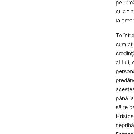
pe urmă
ci la f
la drea
Te într
cum aţi
credinţ
al Lui, 
persona
predând
acestea 
până la
să te d
Hristos
neprihă