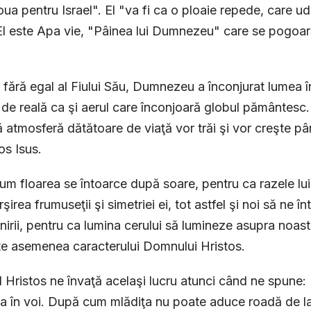
roua pentru Israel". El "va fi ca o ploaie repede, care
El este Apa vie, "Pâinea lui Dumnezeu" care se pogoară 
l fără egal al Fiului Său, Dumnezeu a înconjurat lumea 
 de reală ca şi aerul care înconjoară globul pământesc. 
 atmosferă dătătoare de viaţă vor trăi şi vor creşte pân
os Isus.
m floarea se întoarce după soare, pentru ca razele lui 
şirea frumuseţii şi simetriei ei, tot astfel şi noi să ne 
nirii, pentru ca lumina cerului să lumineze asupra noastr
e asemenea caracterului Domnului Hristos.
Hristos ne învaţă acelaşi lucru atunci când ne spune: 
 în voi. După cum mlădiţa nu poate aduce roadă de la 