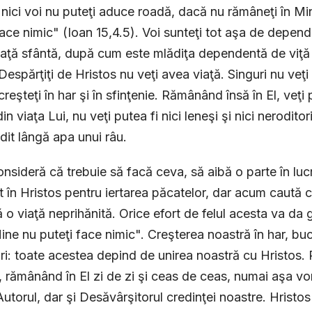
 nici voi nu puteţi aduce roadă, dacă nu rămâneţi în Min
face nimic" (Ioan 15,4.5). Voi sunteţi tot aşa de depen
viaţă sfântă, după cum este mlădiţa dependentă de viţă
Despărţiţi de Hristos nu veţi avea viaţă. Singuri nu veţi 
creşteţi în har şi în sfinţenie. Rămânând însă în El, veţi
din viaţa Lui, nu veţi putea fi nici leneşi şi nici nerodit
it lângă apa unui râu.
onsideră că trebuie să facă ceva, să aibă o parte în luc
t în Hristos pentru iertarea păcatelor, dar acum caută ca 
ă o viaţă neprihănită. Orice efort de felul acesta va d
ine nu puteţi face nimic". Creşterea noastră în har, buc
ori: toate acestea depind de unirea noastră cu Hristos
, rămânând în El zi de zi şi ceas de ceas, numai aşa vo
utorul, dar şi Desăvârşitorul credinţei noastre. Hristos 