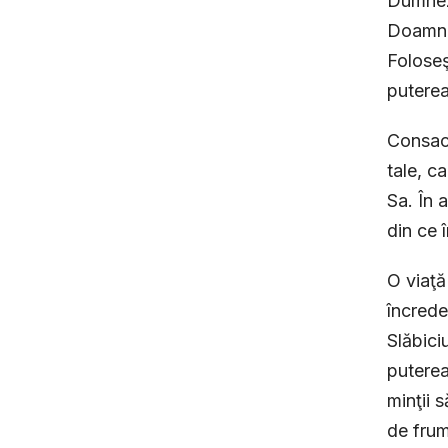
Dumneze
Doamne,
Foloseş
puterea
Consacr
tale, c
Sa. În a
din ce 
O viaţă
încrede
Slăbici
puterea
minţii 
de frum