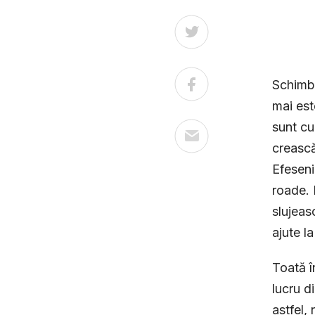
Schimba
mai est
sunt cu
crească
Efeseni
roade. 
slujeasc
ajute l
Toată î
lucru d
astfel,