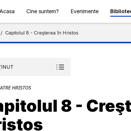
Acasa
Cine suntem?
Evenimente
Bibliot
/
Capitolul 8 - Creşterea în Hristos
ŢINUT
CATRE HRISTOS
pitolul 8 - Creş
istos