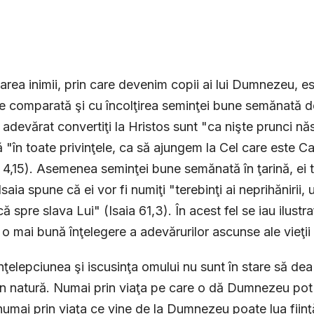
rea inimii, prin care devenim copii ai lui Dumnezeu, es
e comparată şi cu încolţirea seminţei bune semănată de
 adevărat convertiţi la Hristos sunt "ca nişte prunci nă
 "în toate privinţele, ca să ajungem la Cel care este Ca
 4,15). Asemenea seminţei bune semănată în ţarină, ei 
Isaia spune că ei vor fi numiţi "terebinţi ai neprihănirii
ă spre slava Lui" (Isaia 61,3). În acest fel se iau ilustra
a o mai bună înţelegere a adevărurilor ascunse ale vieţii 
nţelepciunea şi iscusinţa omului nu sunt în stare să dea 
in natură. Numai prin viaţa pe care o dă Dumnezeu pot t
 numai prin viaţa ce vine de la Dumnezeu poate lua fiinţă 