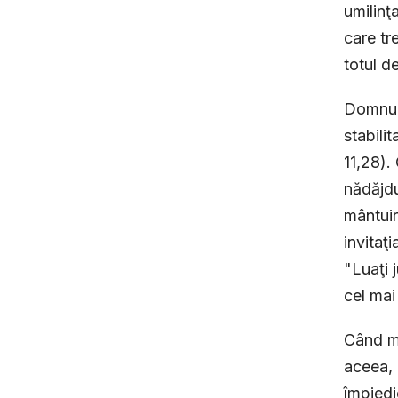
umilinţ
care tr
totul d
Domnul 
stabili
11,28).
nădăjdu
mântuir
invitaţ
"Luaţi 
cel mai
Când mi
aceea, 
împiedi