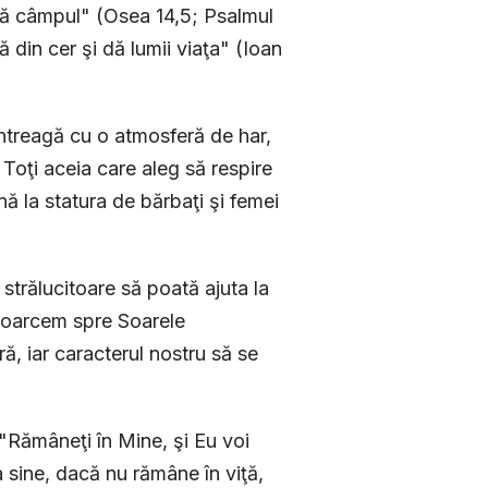
 udă câmpul" (Osea 14,5; Psalmul
din cer şi dă lumii viaţa" (Ioan
întreagă cu o atmosferă de har,
Toţi aceia care aleg să respire
ă la statura de bărbaţi şi femei
strălucitoare să poată ajuta la
întoarcem spre Soarele
ă, iar caracterul nostru să se
"Rămâneţi în Mine, şi Eu voi
sine, dacă nu rămâne în viţă,