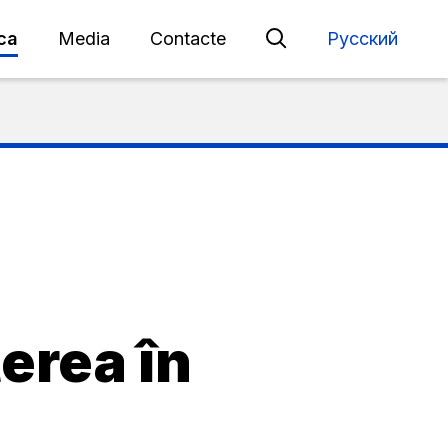
eca
Media
Contacte
Русский
terea în