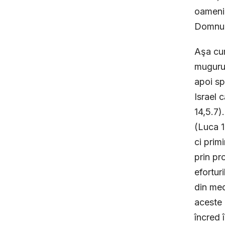
oamenil
Domnul 
Aşa cum
mugurul
apoi sp
Israel 
14,5.7)
(Luca 12
ci prim
prin pro
eforturi
din med
aceste 
încred 