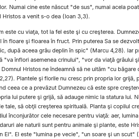
or. Numai cine este născut "de sus", numai acela poate
Hristos a venit s-o dea (Ioan 3,3).
 este cu viaţa, tot la fel este şi cu creşterea. Dumne
 în floare şi floarea în fruct. Prin puterea Sa se dezvol
ic, după aceea grâu deplin în spic" (Marcu 4,28). Iar 
că "va înflori asemenea crinului", "vor da viaţă grâului ş
. Domnul Hristos ne îndeamnă să ne uităm "cu băgare 
,27). Plantele şi florile nu cresc prin propria lor grijă, 
ind ceea ce a prevăzut Dumnezeu că este spre creşterea
pria lui putere şi grijă, să adauge nimic la statura lui. Nic
le tale, să obţii creşterea spirituală. Planta şi copilul 
iul înconjurător cele necesare pentru viaţă: aer, lumina
daruri ale naturii sunt pentru animale şi plante, este Hr
în El". El este "lumina pe vecie", "un soare şi un scut" (