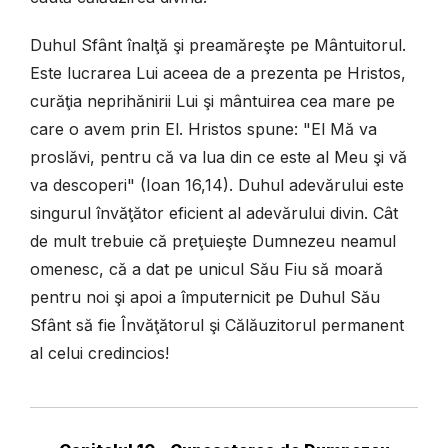
Duhul Sfânt înalţă şi preamăreşte pe Mântuitorul.
Este lucrarea Lui aceea de a prezenta pe Hristos,
curăţia neprihănirii Lui şi mântuirea cea mare pe
care o avem prin El. Hristos spune: "El Mă va
proslăvi, pentru că va lua din ce este al Meu şi vă
va descoperi" (Ioan 16,14). Duhul adevărului este
singurul învăţător eficient al adevărului divin. Cât
de mult trebuie că preţuieşte Dumnezeu neamul
omenesc, că a dat pe unicul Său Fiu să moară
pentru noi şi apoi a împuternicit pe Duhul Său
Sfânt să fie Învăţătorul şi Călăuzitorul permanent
al celui credincios!