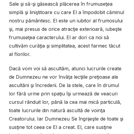
Sale şi să-şi găsească plăcerea în frumuseţea
simplă şi liniştitoare cu care El a împodobit căminul
nostru pământesc. El este un iubitor al frumosului
şi, mai presus de orice atracţie exterioară, iubeşte
frumuseţea caracterului. El ar dori ca noi să
cultivăm curăţia şi simplitatea, acest farmec tăcut
al florilor.
Dacă vom voi să ascultăm, atunci lucrurile create
de Dumnezeu ne vor învăţa lecţiile preţioase ale
ascultării şi încrederii. De la stele, care în drumul
lor fără urme prin spaţiu îşi urmează de veacuri
cursul rânduit lor, până la cea mai mică particulă,
toate lucrurile din natură ascultă de voinţa
Creatorului. Iar Dumnezeu Se îngrijeşte de toate şi
susţine tot ceea ce El a creat. El, care susţine