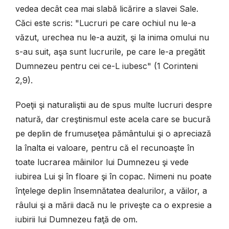
vedea decât cea mai slabă licărire a slavei Sale.
Căci este scris: "Lucruri pe care ochiul nu le-a
văzut, urechea nu le-a auzit, şi la inima omului nu
s-au suit, aşa sunt lucrurile, pe care le-a pregătit
Dumnezeu pentru cei ce-L iubesc" (1 Corinteni
2,9).
Poeţii şi naturaliştii au de spus multe lucruri despre
natură, dar creştinismul este acela care se bucură
pe deplin de frumuseţea pământului şi o apreciază
la înalta ei valoare, pentru că el recunoaşte în
toate lucrarea mâinilor lui Dumnezeu şi vede
iubirea Lui şi în floare şi în copac. Nimeni nu poate
înţelege deplin însemnătatea dealurilor, a văilor, a
râului şi a mării dacă nu le priveşte ca o expresie a
iubirii lui Dumnezeu faţă de om.