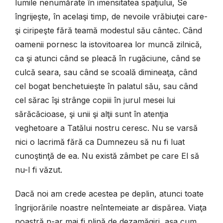
lumile nenumărate în imensitatea spaţiului, Se
îngrijeşte, în acelaşi timp, de nevoile vrăbiuţei care-
şi ciripeşte fără teamă modestul său cântec. Când
oamenii pornesc la istovitoarea lor muncă zilnică,
ca şi atunci când se pleacă în rugăciune, când se
culcă seara, sau când se scoală dimineaţa, când
cel bogat benchetuieşte în palatul său, sau când
cel sărac îşi strânge copiii în jurul mesei lui
sărăcăcioase, şi unii şi alţii sunt în atenţia
veghetoare a Tatălui nostru ceresc. Nu se varsă
nici o lacrimă fără ca Dumnezeu să nu fi luat
cunoştinţă de ea. Nu există zâmbet pe care El să
nu-l fi văzut.
Dacă noi am crede acestea pe deplin, atunci toate
îngrijorările noastre neîntemeiate ar dispărea. Viaţa
noastră n-ar mai fi plină de dezamăgiri, aşa cum