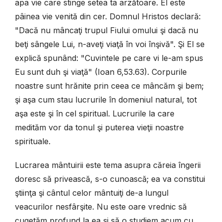
apa vie care stinge setea ta arzătoare. El este
pâinea vie venită din cer. Domnul Hristos declară:
"Dacă nu mâncaţi trupul Fiului omului şi dacă nu
beţi sângele Lui, n-aveţi viaţă în voi înşivă". Şi El se
explică spunând: "Cuvintele pe care vi le-am spus
Eu sunt duh şi viaţă" (Ioan 6,53.63). Corpurile
noastre sunt hrănite prin ceea ce mâncăm şi bem;
şi aşa cum stau lucrurile în domeniul natural, tot
aşa este şi în cel spiritual. Lucrurile la care
medităm vor da tonul şi puterea vieţii noastre
spirituale.
Lucrarea mântuirii este tema asupra căreia îngerii
doresc să privească, s-o cunoască; ea va constitui
ştiinţa şi cântul celor mântuiţi de-a lungul
veacurilor nesfârşite. Nu este oare vrednic să
cugetăm profund la ea şi să o studiem acum cu