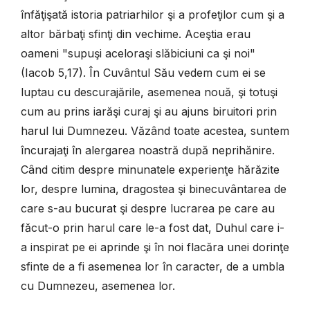
înfăţişată istoria patriarhilor şi a profeţilor cum şi a
altor bărbaţi sfinţi din vechime. Aceştia erau
oameni "supuşi aceloraşi slăbiciuni ca şi noi"
(Iacob 5,17). În Cuvântul Său vedem cum ei se
luptau cu descurajările, asemenea nouă, şi totuşi
cum au prins iarăşi curaj şi au ajuns biruitori prin
harul lui Dumnezeu. Văzând toate acestea, suntem
încurajaţi în alergarea noastră după neprihănire.
Când citim despre minunatele experienţe hărăzite
lor, despre lumina, dragostea şi binecuvântarea de
care s-au bucurat şi despre lucrarea pe care au
făcut-o prin harul care le-a fost dat, Duhul care i-
a inspirat pe ei aprinde şi în noi flacăra unei dorinţe
sfinte de a fi asemenea lor în caracter, de a umbla
cu Dumnezeu, asemenea lor.