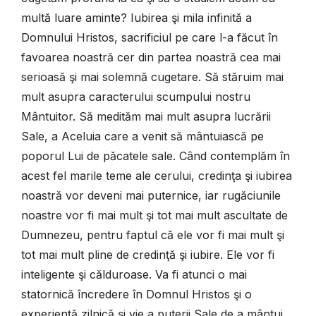
multă luare aminte? Iubirea şi mila infinită a
Domnului Hristos, sacrificiul pe care l-a făcut în
favoarea noastră cer din partea noastră cea mai
serioasă şi mai solemnă cugetare. Să stăruim mai
mult asupra caracterului scumpului nostru
Mântuitor. Să medităm mai mult asupra lucrării
Sale, a Aceluia care a venit să mântuiască pe
poporul Lui de păcatele sale. Când contemplăm în
acest fel marile teme ale cerului, credinţa şi iubirea
noastră vor deveni mai puternice, iar rugăciunile
noastre vor fi mai mult şi tot mai mult ascultate de
Dumnezeu, pentru faptul că ele vor fi mai mult şi
tot mai mult pline de credinţă şi iubire. Ele vor fi
inteligente şi călduroase. Va fi atunci o mai
statornică încredere în Domnul Hristos şi o
experienţă zilnică şi vie a puterii Sale de a mântui