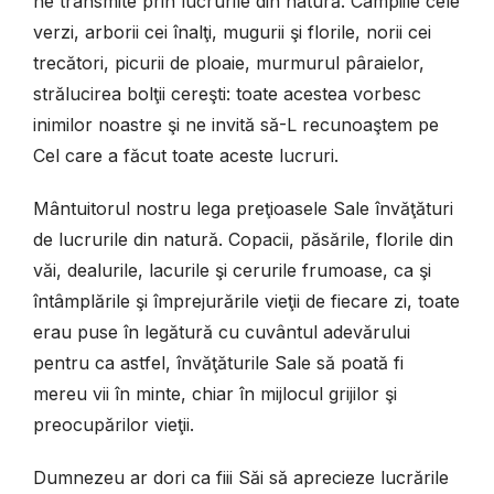
ne transmite prin lucrurile din natură. Câmpiile cele
verzi, arborii cei înalţi, mugurii şi florile, norii cei
trecători, picurii de ploaie, murmurul pâraielor,
strălucirea bolţii cereşti: toate acestea vorbesc
inimilor noastre şi ne invită să-L recunoaştem pe
Cel care a făcut toate aceste lucruri.
Mântuitorul nostru lega preţioasele Sale învăţături
de lucrurile din natură. Copacii, păsările, florile din
văi, dealurile, lacurile şi cerurile frumoase, ca şi
întâmplările şi împrejurările vieţii de fiecare zi, toate
erau puse în legătură cu cuvântul adevărului
pentru ca astfel, învăţăturile Sale să poată fi
mereu vii în minte, chiar în mijlocul grijilor şi
preocupărilor vieţii.
Dumnezeu ar dori ca fiii Săi să aprecieze lucrările