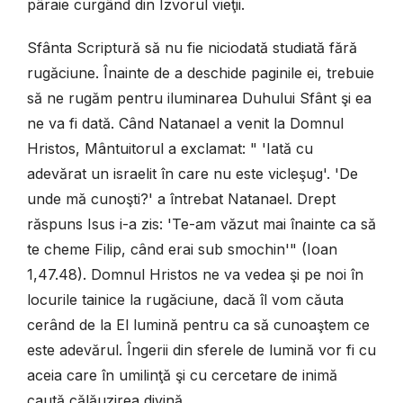
pâraie curgând din Izvorul vieţii.
Sfânta Scriptură să nu fie niciodată studiată fără
rugăciune. Înainte de a deschide paginile ei, trebuie
să ne rugăm pentru iluminarea Duhului Sfânt şi ea
ne va fi dată. Când Natanael a venit la Domnul
Hristos, Mântuitorul a exclamat: " 'Iată cu
adevărat un israelit în care nu este vicleşug'. 'De
unde mă cunoşti?' a întrebat Natanael. Drept
răspuns Isus i-a zis: 'Te-am văzut mai înainte ca să
te cheme Filip, când erai sub smochin'" (Ioan
1,47.48). Domnul Hristos ne va vedea şi pe noi în
locurile tainice la rugăciune, dacă îl vom căuta
cerând de la El lumină pentru ca să cunoaştem ce
este adevărul. Îngerii din sferele de lumină vor fi cu
aceia care în umilinţă şi cu cercetare de inimă
caută călăuzirea divină.