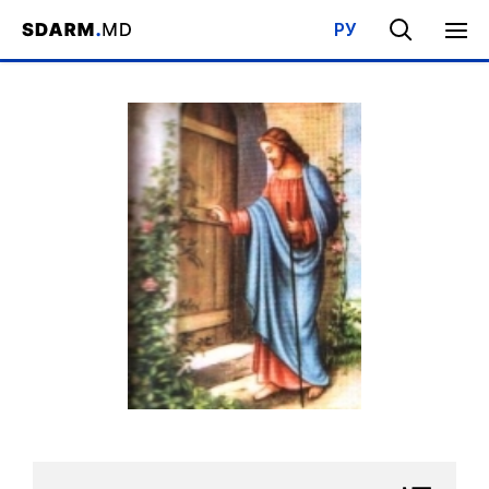
РУ
Acasa
/
Bibliotecă
/
Cărţi,compilaţii, broşure
/
Capitolul 10 - Cu