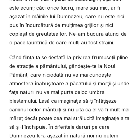
este acum; căci orice lucru, mare sau mic, ar fi
aşezat în mâinile lui Dumnezeu, care nu este nici
pus în încurcătură de mulţimea grijilor şi nici
copleşit de greutatea lor. Ne-am bucura atunci de
o pace lăuntrică de care mulţi au fost străini.
Când fiinţa ta se desfată la privirea frumuseţii pline
de atracţie a pământului, gândeşte-te la Noul
Pământ, care niciodată nu va mai cunoaşte
atmosfera înăbuşitoare a păcatului şi morţii şi unde
faţa naturii nu va mai purta deloc umbra
blestemului. Lasă ca imaginaţia să-ţi înfăţişeze
căminul celor mântuiţi şi nu uita că el va fi mult mai
măreţ decât poate cea mai strălucită imaginaţie a ta
să şi-l închipuie. În diferitele daruri pe care
Dumnezeu le-a aşezat în natură noi nu putem