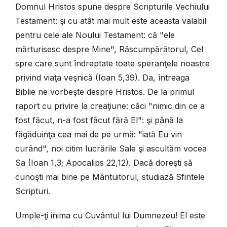
Domnul Hristos spune despre Scripturile Vechiului
Testament: şi cu atât mai mult este aceasta valabil
pentru cele ale Noului Testament: că "ele
mărturisesc despre Mine", Răscumpărătorul, Cel
spre care sunt îndreptate toate speranţele noastre
privind viaţa veşnică (Ioan 5,39). Da, întreaga
Biblie ne vorbeşte despre Hristos. De la primul
raport cu privire la creaţiune: căci "nimic din ce a
fost făcut, n-a fost făcut fără El": şi până la
făgăduinţa cea mai de pe urmă: "iată Eu vin
curând", noi citim lucrările Sale şi ascultăm vocea
Sa (Ioan 1,3; Apocalips 22,12). Dacă doreşti să
cunoşti mai bine pe Mântuitorul, studiază Sfintele
Scripturi.
Umple-ţi inima cu Cuvântul lui Dumnezeu! El este