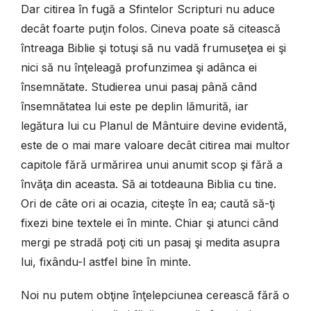
Dar citirea în fugă a Sfintelor Scripturi nu aduce
decât foarte puţin folos. Cineva poate să citească
întreaga Biblie şi totuşi să nu vadă frumuseţea ei şi
nici să nu înţeleagă profunzimea şi adânca ei
însemnătate. Studierea unui pasaj până când
însemnătatea lui este pe deplin lămurită, iar
legătura lui cu Planul de Mântuire devine evidentă,
este de o mai mare valoare decât citirea mai multor
capitole fără urmărirea unui anumit scop şi fără a
învăţa din aceasta. Să ai totdeauna Biblia cu tine.
Ori de câte ori ai ocazia, citeşte în ea; caută să-ţi
fixezi bine textele ei în minte. Chiar şi atunci când
mergi pe stradă poţi citi un pasaj şi medita asupra
lui, fixându-l astfel bine în minte.
Noi nu putem obţine înţelepciunea cerească fără o