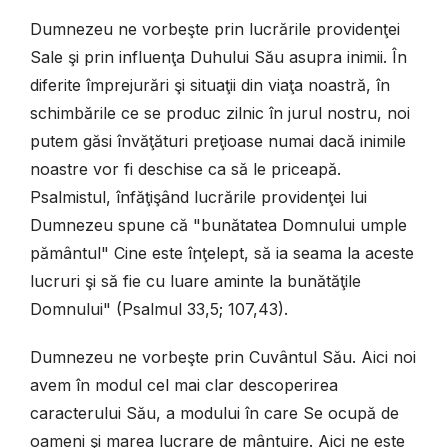
Dumnezeu ne vorbeşte prin lucrările providenţei
Sale şi prin influenţa Duhului Său asupra inimii. În
diferite împrejurări şi situaţii din viaţa noastră, în
schimbările ce se produc zilnic în jurul nostru, noi
putem găsi învăţături preţioase numai dacă inimile
noastre vor fi deschise ca să le priceapă.
Psalmistul, înfăţişând lucrările providenţei lui
Dumnezeu spune că "bunătatea Domnului umple
pământul" Cine este înţelept, să ia seama la aceste
lucruri şi să fie cu luare aminte la bunătăţile
Domnului" (Psalmul 33,5; 107,43).
Dumnezeu ne vorbeşte prin Cuvântul Său. Aici noi
avem în modul cel mai clar descoperirea
caracterului Său, a modului în care Se ocupă de
oameni şi marea lucrare de mântuire. Aici ne este