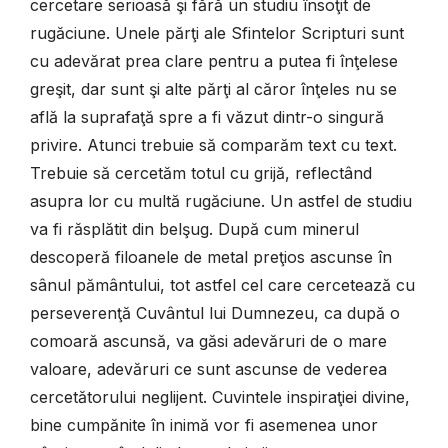
cercetare serioasă şi fără un studiu însoţit de
rugăciune. Unele părţi ale Sfintelor Scripturi sunt
cu adevărat prea clare pentru a putea fi înţelese
greşit, dar sunt şi alte părţi al căror înţeles nu se
află la suprafaţă spre a fi văzut dintr-o singură
privire. Atunci trebuie să comparăm text cu text.
Trebuie să cercetăm totul cu grijă, reflectând
asupra lor cu multă rugăciune. Un astfel de studiu
va fi răsplătit din belşug. După cum minerul
descoperă filoanele de metal preţios ascunse în
sânul pământului, tot astfel cel care cercetează cu
perseverenţă Cuvântul lui Dumnezeu, ca după o
comoară ascunsă, va găsi adevăruri de o mare
valoare, adevăruri ce sunt ascunse de vederea
cercetătorului neglijent. Cuvintele inspiraţiei divine,
bine cumpănite în inimă vor fi asemenea unor