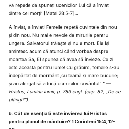
vă repede de spuneți ucenicilor Lui că a înviat
dintre cei morți’ [Matei 28:5-7]...
A înviat, a înviat! Femeile repetă cuvintele din nou
și din nou. Nu mai e nevoie de mirurile pentru
ungere. Salvatorul trăiește și nu e mort. Ele își
amintesc acum că atunci când vorbea despre
moartea Sa, El spunea că avea să învieze. Ce zi
este aceasta pentru lume! Cu grăbire, femeile s-au
îndepărtat de mormânt ‚cu teamă și mare bucurie;
și au alergat să aducă ucenicilor cuvântul.’ ” —
Hristos, Lumina lumii, p. 789 engl. (cap. 82, „De ce
plângi?”).
b. Cât de esențială este învierea lui Hristos
pentru planul de mântuire? 1 Corinteni 15:4, 12-