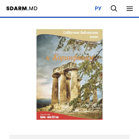
РУ
Acasa
/
Bibliotecă
/
Şcoala de Sabat
/
Evanghelia după Pavel: Co