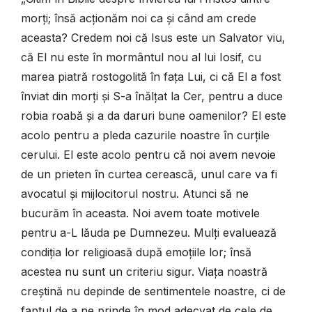
morți; însă acționăm noi ca și când am crede
aceasta? Credem noi că Isus este un Salvator viu,
că El nu este în mormântul nou al lui Iosif, cu
marea piatră rostogolită în fața Lui, ci că El a fost
înviat din morți și S-a înălțat la Cer, pentru a duce
robia roabă și a da daruri bune oamenilor? El este
acolo pentru a pleda cazurile noastre în curțile
cerului. El este acolo pentru că noi avem nevoie
de un prieten în curtea cerească, unul care va fi
avocatul și mijlocitorul nostru. Atunci să ne
bucurăm în aceasta. Noi avem toate motivele
pentru a-L lăuda pe Dumnezeu. Mulți evaluează
condiția lor religioasă după emoțiile lor; însă
acestea nu sunt un criteriu sigur. Viața noastră
creștină nu depinde de sentimentele noastre, ci de
faptul de a ne prinde în mod adecvat de cele de