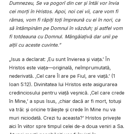
Dumnezeu, Se va pogorî din cer și întâi vor învia
cei morți în Hristos. Apoi, noi cei vii, care vom fi
rămas, vom fi răpiți toți împreună cu ei în nori, ca
să întâmpinăm pe Domnul în văzduh; și astfel vom
fi totdeauna cu Domnul. Mângâiațivă dar unii pe
alții cu aceste cuvinte.”
„Isus a declarat: ‚Eu sunt învierea și viața.’ În
Hristos este viața—originală, neîmprumutată,
nederivată. ‚Cel care Îl are pe Fiul, are viață.’ (1
Ioan 5:12). Divinitatea lui Hristos este asigurarea
credinciosului pentru viață veșnică. ‚Cel care crede
în Mine,’ a spus Isus, ‚chiar dacă ar fi mort, totuși
va trăi: și oricine trăiește și crede în Mine nu va
muri niciodată. Crezi tu aceasta?’ Hristos privește
aici în viitor spre timpul celei de-a doua veniri a Sa.