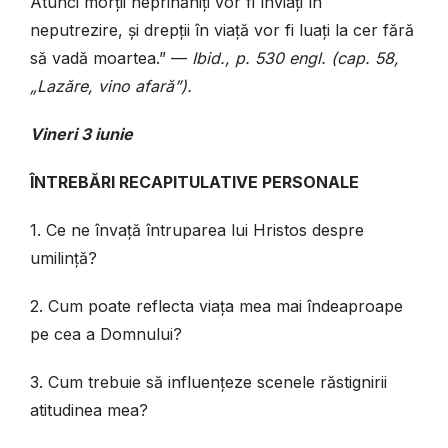
Atunci morții neprihăniți vor fi înviați în
neputrezire, și drepții în viață vor fi luați la cer fără
să vadă moartea.” —
Ibid., p. 530 engl. (cap. 58,
„Lazăre, vino afară”).
Vineri 3 iunie
ÎNTREBĂRI RECAPITULATIVE PERSONALE
1. Ce ne învață întruparea lui Hristos despre
umilință?
2. Cum poate reflecta viața mea mai îndeaproape
pe cea a Domnului?
3. Cum trebuie să influențeze scenele răstignirii
atitudinea mea?