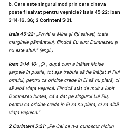
b. Care este singurul mod prin care cineva
poate fi salvat pentru veșnicie? Isaia 45:22; Ioan
3:14-16, 36; 2 Corinteni 5:21.
Isaia 45:22:
„Priviți la Mine și fiți salvați, toate
marginile pământului, fiindcă Eu sunt Dumnezeu și
nu este altul.” (engl.)
Ioan 3:14-16:
„Și , după cum a înălțat Moise
șarpele în pustie, tot așa trebuie să fie înălțat și Fiul
omului, pentru ca oricine crede în El să nu piară, ci
să aibă viața veșnică. Fiindcă atât de mult a iubit
Dumnezeu lumea, că a dat pe singurul Lui Fiu,
pentru ca oricine crede în El să nu piară, ci să aibă
viața veșnică.”
2 Corinteni 5:21:
„Pe Cel ce n-a cunoscut niciun