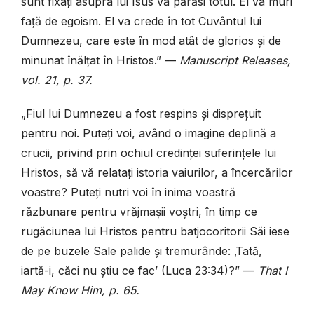
sunt fixați asupra lui Isus va părăsi totul. El va muri
față de egoism. El va crede în tot Cuvântul lui
Dumnezeu, care este în mod atât de glorios și de
minunat înălțat în Hristos.” —
Manuscript Releases,
vol. 21, p. 37.
„Fiul lui Dumnezeu a fost respins și disprețuit
pentru noi. Puteți voi, având o imagine deplină a
crucii, privind prin ochiul credinței suferințele lui
Hristos, să vă relatați istoria vaiurilor, a încercărilor
voastre? Puteți nutri voi în inima voastră
răzbunare pentru vrăjmașii voștri, în timp ce
rugăciunea lui Hristos pentru batjocoritorii Săi iese
de pe buzele Sale palide și tremurânde: ‚Tată,
iartă-i, căci nu știu ce fac’ (Luca 23:34)?” —
That I
May Know Him, p. 65.