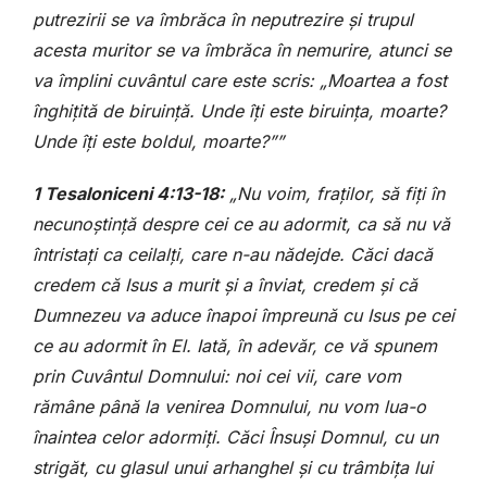
putrezirii se va îmbrăca în neputrezire și trupul
acesta muritor se va îmbrăca în nemurire, atunci se
va împlini cuvântul care este scris: „Moartea a fost
înghițită de biruință. Unde îți este biruința, moarte?
Unde îți este boldul, moarte?””
1 Tesaloniceni 4:13-18:
„Nu voim, fraților, să fiți în
necunoștință despre cei ce au adormit, ca să nu vă
întristați ca ceilalți, care n-au nădejde. Căci dacă
credem că Isus a murit și a înviat, credem și că
Dumnezeu va aduce înapoi împreună cu Isus pe cei
ce au adormit în El. Iată, în adevăr, ce vă spunem
prin Cuvântul Domnului: noi cei vii, care vom
rămâne până la venirea Domnului, nu vom lua-o
înaintea celor adormiți. Căci Însuși Domnul, cu un
strigăt, cu glasul unui arhanghel și cu trâmbița lui