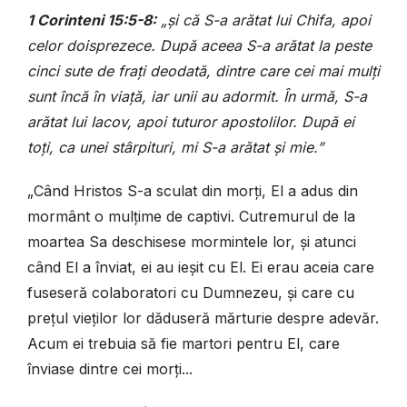
1 Corinteni 15:5-8:
„și că S-a arătat lui Chifa, apoi
celor doisprezece. După aceea S-a arătat la peste
cinci sute de frați deodată, dintre care cei mai mulți
sunt încă în viață, iar unii au adormit. În urmă, S-a
arătat lui Iacov, apoi tuturor apostolilor. După ei
toți, ca unei stârpituri, mi S-a arătat și mie.”
„Când Hristos S-a sculat din morți, El a adus din
mormânt o mulțime de captivi. Cutremurul de la
moartea Sa deschisese mormintele lor, și atunci
când El a înviat, ei au ieșit cu El. Ei erau aceia care
fuseseră colaboratori cu Dumnezeu, și care cu
prețul vieților lor dăduseră mărturie despre adevăr.
Acum ei trebuia să fie martori pentru El, care
înviase dintre cei morți...