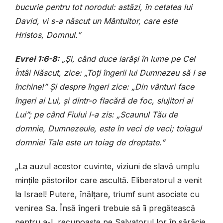
bucurie pentru tot norodul: astăzi, în cetatea lui
David, vi s-a născut un Mântuitor, care este
Hristos, Domnul.”
Evrei 1:6-8:
„Și, când duce iarăși în lume pe Cel
Întâi Născut, zice: „Toți îngerii lui Dumnezeu să I se
închine!” Și despre îngeri zice: „Din vânturi face
îngeri ai Lui, și dintr-o flacără de foc, slujitori ai
Lui”; pe când Fiului I-a zis: „Scaunul Tău de
domnie, Dumnezeule, este în veci de veci; toiagul
domniei Tale este un toiag de dreptate.”
„La auzul acestor cuvinte, viziuni de slavă umplu
mințile păstorilor care ascultă. Eliberatorul a venit
la Israel! Putere, înălțare, triumf sunt asociate cu
venirea Sa. Însă îngerii trebuie să îi pregătească
pentru a-L recunoaște pe Salvatorul lor în sărăcie