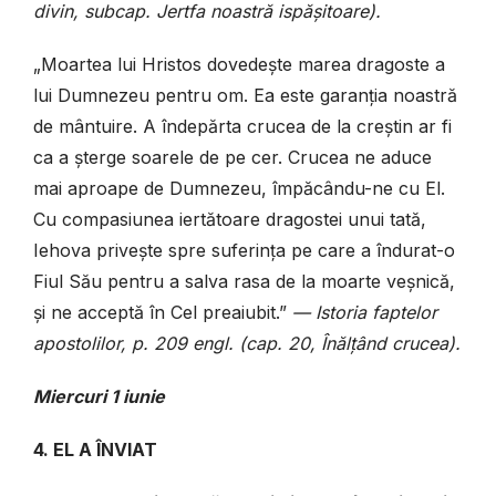
divin, subcap. Jertfa noastră ispășitoare).
„Moartea lui Hristos dovedește marea dragoste a
lui Dumnezeu pentru om. Ea este garanția noastră
de mântuire. A îndepărta crucea de la creștin ar fi
ca a șterge soarele de pe cer. Crucea ne aduce
mai aproape de Dumnezeu, împăcându-ne cu El.
Cu compasiunea iertătoare dragostei unui tată,
Iehova privește spre suferința pe care a îndurat-o
Fiul Său pentru a salva rasa de la moarte veșnică,
și ne acceptă în Cel preaiubit.”
— Istoria faptelor
apostolilor, p. 209 engl. (cap. 20, Înălțând crucea).
Miercuri 1 iunie
4. EL A ÎNVIAT