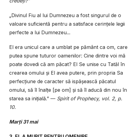
credeți?”
„Divinul Fiu al lui Dumnezeu a fost singurul de o
valoare suficientă pentru a satisface cerințele legii
perfecte a lui Dumnezeu...
El era unicul care a umblat pe pământ ca om, care
putea spune tuturor oamenilor: Cine dintre voi mă
poate dovedi că am păcat? El Se unise cu Tatăl în
crearea omului și El avea putere, prin propria Sa
perfecțiune de caracter să ispășească păcatul
omului, să îl înalțe [pe om] și să îl aducă din nou în
starea sa inițială.” —
Spirit of Prophecy, vol. 2, p.
10.
Marți 31 mai
3. EL A MURIT PENTRU OMENIRE