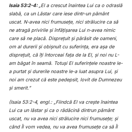
Isaia 53:2-4:
„El a crescut înaintea Lui ca o odraslă
slabă, ca un Lăstar care iese dintr-un pământ
uscat. N-avea nici frumusețe, nici strălucire ca să
ne atragă privirile și înfățișarea Lui n-avea nimic
care să ne placă. Disprețuit și părăsit de oameni,
om al durerii și obișnuit cu suferința, era așa de
disprețuit, că îți întorceai fața de la El, și noi nu L-
am băgat în seamă. Totuși El suferințele noastre le-
a purtat și durerile noastre le-a luat asupra Lui, și
noi am crezut că este pedepsit, lovit de Dumnezeu
și smerit.”
(Isaia 53:2-4, engl.: „Fiindcă El va crește înaintea
Lui ca un lăstar și ca o rădăcină dintrun pământ
uscat, nu va avea nici strălucire nici frumusețe; și
când Îl vom vedea, nu va avea frumusețe ca să Îl