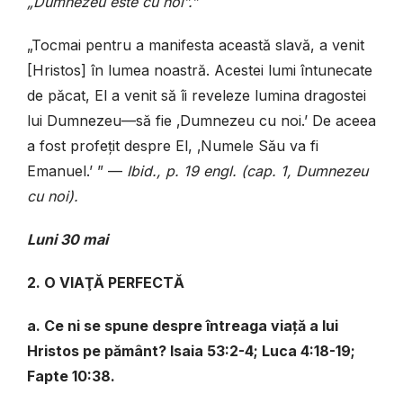
„Dumnezeu este cu noi”.”
„Tocmai pentru a manifesta această slavă, a venit
[Hristos] în lumea noastră. Acestei lumi întunecate
de păcat, El a venit să îi reveleze lumina dragostei
lui Dumnezeu—să fie ‚Dumnezeu cu noi.’ De aceea
a fost profețit despre El, ‚Numele Său va fi
Emanuel.’ ” —
Ibid., p. 19 engl. (cap. 1, Dumnezeu
cu noi).
Luni 30 mai
2. O VIAŢĂ PERFECTĂ
a. Ce ni se spune despre întreaga viață a lui
Hristos pe pământ? Isaia 53:2-4; Luca 4:18-19;
Fapte 10:38.