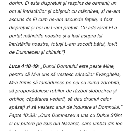
dorim. El este disprețuit și respins de oameni; un
om al întristărilor și obișnuit cu mâhnirea, și ne-am
ascuns de El cum ne-am ascunde fețele, a fost
disprețuit și noi nu L-am prețuit. Cu adevărat El a
purtat mâhnirile noastre și a luat asupra lui
întristările noastre, totuși L-am socotit bătut, lovit
de Dumnezeu și chinuit.”)
Luca 4:18-19:
„Duhul Domnului este peste Mine,
pentru că M-a uns să vestesc săracilor Evanghelia,
M-a trimis să tămăduiesc pe cei cu inima zdrobită,
să propovăduiesc robilor de război slobozirea și
orbilor, căpătarea vederii, să dau drumul celor
apăsați și să vestesc anul de îndurare al Domnului.”
Fapte 10:38: „Cum Dumnezeu a uns cu Duhul Sfânt
și cu putere pe Isus din Nazaret, care umbla din loc