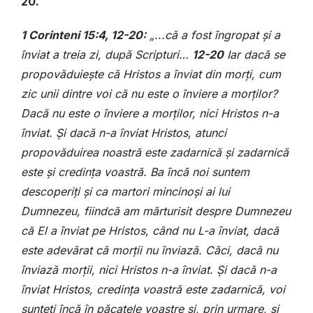
20.
1 Corinteni 15:4, 12-20:
„...că a fost îngropat și a
înviat a treia zi, după Scripturi…
12-20
Iar dacă se
propovăduiește că Hristos a înviat din morți, cum
zic unii dintre voi că nu este o înviere a morților?
Dacă nu este o înviere a morților, nici Hristos n-a
înviat. Și dacă n-a înviat Hristos, atunci
propovăduirea noastră este zadarnică și zadarnică
este și credința voastră. Ba încă noi suntem
descoperiți și ca martori mincinoși ai lui
Dumnezeu, fiindcă am mărturisit despre Dumnezeu
că El a înviat pe Hristos, când nu L-a înviat, dacă
este adevărat că morții nu înviază. Căci, dacă nu
înviază morții, nici Hristos n-a înviat. Și dacă n-a
înviat Hristos, credința voastră este zadarnică, voi
sunteți încă în păcatele voastre și, prin urmare, și