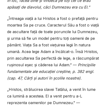
în loc, făcea bine și vindeca pe toți cei ce erau
apăsați de diavolul, căci Dumnezeu era cu El.”
„Întreaga viață a lui Hristos a fost o prefață pentru
moartea Sa pe cruce. Caracterul Său a fost o viață
de ascultare față de toate poruncile lui Dumnezeu,
și urma să fie un model pentru toți oamenii de pe
pământ. Viața Sa a fost viețuirea legii în natura
umană. Acea lege Adam a încălcat-o. Însă Hristos,
prin ascultarea Sa perfectă de lege, a răscumpărat
rușinosul eșec și căderea lui Adam.” —
Principiile
fundamentale ale educației creștine, p. 382 engl.
(cap. 47, Cărți și autori în școlile noastre).
„Hristos, strălucirea slavei Tatălui, a venit în lume
ca lumină a acesteia. El a venit pentru a-L
reprezenta oamenilor pe Dumnezeu.” —