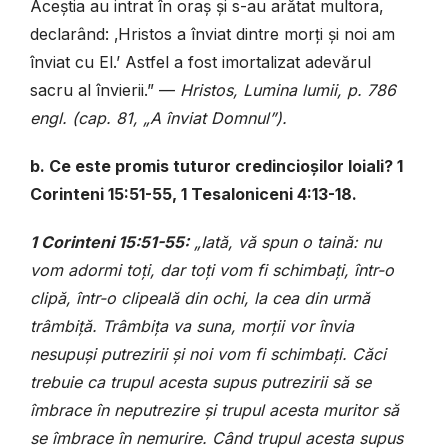
Aceștia au intrat în oraș și s-au arătat multora,
declarând: ‚Hristos a înviat dintre morți și noi am
înviat cu El.’ Astfel a fost imortalizat adevărul
sacru al învierii.” —
Hristos, Lumina lumii, p. 786
engl. (cap. 81, „A înviat Domnul”).
b. Ce este promis tuturor credincioșilor loiali? 1
Corinteni 15:51-55, 1 Tesaloniceni 4:13-18.
1 Corinteni 15:51-55:
„Iată, vă spun o taină: nu
vom adormi toți, dar toți vom fi schimbați, într-o
clipă, într-o clipeală din ochi, la cea din urmă
trâmbiță. Trâmbița va suna, morții vor învia
nesupuși putrezirii și noi vom fi schimbați. Căci
trebuie ca trupul acesta supus putrezirii să se
îmbrace în neputrezire și trupul acesta muritor să
se îmbrace în nemurire. Când trupul acesta supus