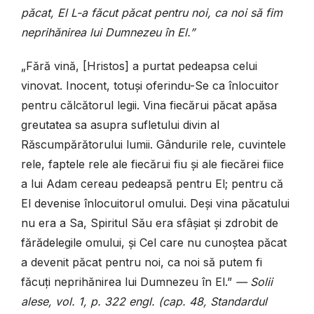
păcat, El L-a făcut păcat pentru noi, ca noi să fim
neprihănirea lui Dumnezeu în El.”
„Fără vină, [Hristos] a purtat pedeapsa celui
vinovat. Inocent, totuși oferindu-Se ca înlocuitor
pentru călcătorul legii. Vina fiecărui păcat apăsa
greutatea sa asupra sufletului divin al
Răscumpărătorului lumii. Gândurile rele, cuvintele
rele, faptele rele ale fiecărui fiu și ale fiecărei fiice
a lui Adam cereau pedeapsă pentru El; pentru că
El devenise înlocuitorul omului. Deși vina păcatului
nu era a Sa, Spiritul Său era sfâșiat și zdrobit de
fărădelegile omului, și Cel care nu cunoștea păcat
a devenit păcat pentru noi, ca noi să putem fi
făcuți neprihănirea lui Dumnezeu în El.”
— Solii
alese, vol. 1, p. 322 engl. (cap. 48, Standardul