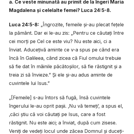
a. Ce veste minunată au primit de la îngeri Maria
Magdalena și celelalte femei? Luca 24:5-8.
Luca 24:5-8:
„Îngrozite, femeile și-au plecat fețele
la pământ. Dar ei le-au zis: „Pentru ce căutați între
cei morți pe Cel ce este viu? Nu este aici, ci a
înviat. Aducețivă aminte ce v-a spus pe când era
încă în Galileea, când zicea că Fiul omului trebuie
să fie dat în mâinile păcătoșilor, să fie răstignit și a
treia zi să învieze.” Și ele și-au adus aminte de
cuvintele lui Isus.”
„[Femeile] s-au întors să fugă, însă cuvintele
îngerului le-au oprit pașii. ‚Nu vă temeți’, a spus el,
‚căci știu că voi căutați pe Isus, care a fost
răstignit. Nu este aici; a înviat, după cum zisese.
Veniți de vedeți locul unde zăcea Domnul și duceți-