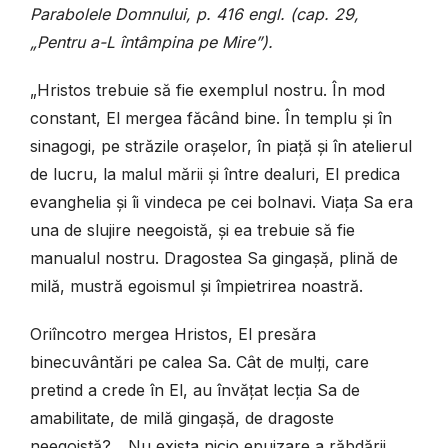
Parabolele Domnului, p. 416 engl. (cap. 29,
„Pentru a-L întâmpina pe Mire”).
„Hristos trebuie să fie exemplul nostru. În mod
constant, El mergea făcând bine. În templu și în
sinagogi, pe străzile orașelor, în piață și în atelierul
de lucru, la malul mării și între dealuri, El predica
evanghelia și îi vindeca pe cei bolnavi. Viața Sa era
una de slujire neegoistă, și ea trebuie să fie
manualul nostru. Dragostea Sa gingașă, plină de
milă, mustră egoismul și împietrirea noastră.
Oriîncotro mergea Hristos, El presăra
binecuvântări pe calea Sa. Cât de mulți, care
pretind a crede în El, au învățat lecția Sa de
amabilitate, de milă gingașă, de dragoste
neegoistă?... Nu exista nicio epuizare a răbdării