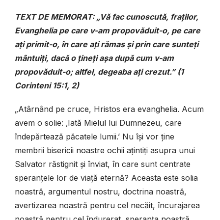
TEXT DE MEMORAT: „Vă fac cunoscută, fraților,
Evanghelia pe care v-am propovăduit-o, pe care
ați primit-o, în care ați rămas și prin care sunteți
mântuiți, dacă o țineți așa după cum v-am
propovăduit-o; altfel, degeaba ați crezut.” (1
Corinteni 15:1, 2)
„Atârnând pe cruce, Hristos era evanghelia. Acum
avem o solie: ‚Iată Mielul lui Dumnezeu, care
îndepărtează păcatele lumii.’ Nu își vor ține
membrii bisericii noastre ochii ațintiți asupra unui
Salvator răstignit și înviat, în care sunt centrate
speranțele lor de viață eternă? Aceasta este solia
noastră, argumentul nostru, doctrina noastră,
avertizarea noastră pentru cel necăit, încurajarea
noastră pentru cel îndurerat, speranța noastră