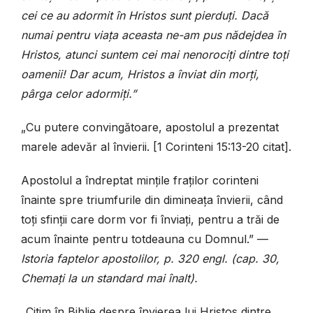
cei ce au adormit în Hristos sunt pierduți. Dacă
numai pentru viața aceasta ne-am pus nădejdea în
Hristos, atunci suntem cei mai nenorociți dintre toți
oamenii! Dar acum, Hristos a înviat din morți,
pârga celor adormiți.”
„Cu putere convingătoare, apostolul a prezentat
marele adevăr al învierii. [1 Corinteni 15:13-20 citat].
Apostolul a îndreptat mințile fraților corinteni
înainte spre triumfurile din dimineața învierii, când
toți sfinții care dorm vor fi înviați, pentru a trăi de
acum înainte pentru totdeauna cu Domnul.” —
Istoria faptelor apostolilor, p. 320 engl. (cap. 30,
Chemați la un standard mai înalt).
„Citim în Biblie despre învierea lui Hristos dintre