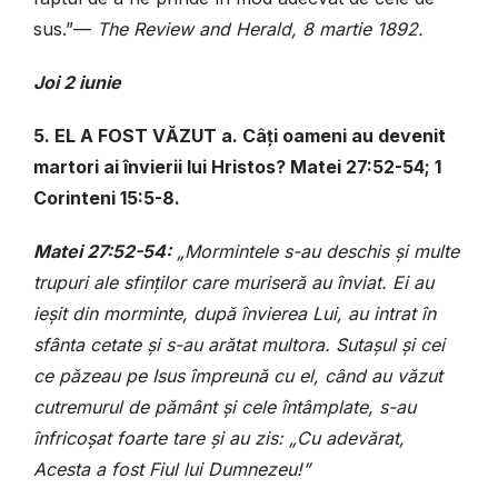
sus.”—
The Review and Herald, 8 martie 1892.
Joi 2 iunie
5. EL A FOST VĂZUT a. Câți oameni au devenit
martori ai învierii lui Hristos? Matei 27:52-54; 1
Corinteni 15:5-8.
Matei 27:52-54:
„Mormintele s-au deschis și multe
trupuri ale sfinților care muriseră au înviat. Ei au
ieșit din morminte, după învierea Lui, au intrat în
sfânta cetate și s-au arătat multora. Sutașul și cei
ce păzeau pe Isus împreună cu el, când au văzut
cutremurul de pământ și cele întâmplate, s-au
înfricoșat foarte tare și au zis: „Cu adevărat,
Acesta a fost Fiul lui Dumnezeu!”