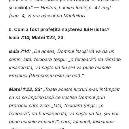
și umilință.” —
Hristos, Lumina lumii, p. 47 engl.
(cap. 4, Vi s-a născut un Mântuitor).
b. Cum a fost profețită nașterea lui Hristos?
Isaia 7:14; Matei 1:22, 23.
Isaia 7:14:
„De aceea, Domnul Însuși vă va da un
semn: Iată, fecioara (engl.: „o fecioară”) va rămâne
însărcinată, va naște un fiu și-I va pune numele
Emanuel (Dumnezeu este cu noi).”
Matei 1:22, 23:
„Toate aceste lucruri s-au întâmplat
ca să se împlinească ce vestise Domnul prin
prorocul care zice: „Iată, fecioara (engl.: „o
fecioară”) va fi însărcinată, va naște un fiu, și-i vor
pune numele Emanuel”, care, tălmăcit, înseamnă: