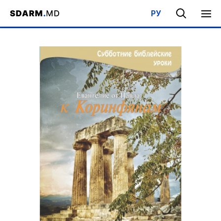
РУ
Acasa
/
Bibliotecă
/
Şcoala de Sabat
/
Evanghelia după Pavel: Co