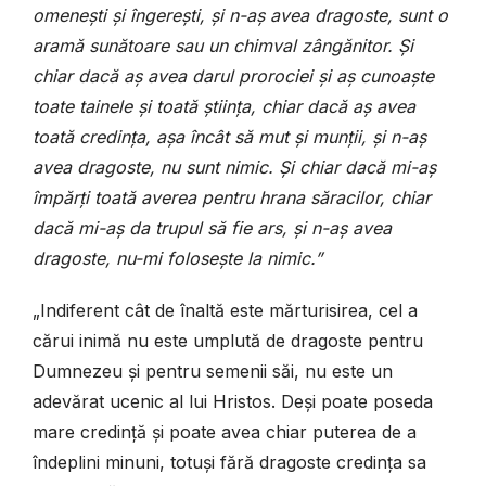
omenești și îngerești, și n-aș avea dragoste, sunt o
aramă sunătoare sau un chimval zângănitor. Și
chiar dacă aș avea darul prorociei și aș cunoaște
toate tainele și toată știința, chiar dacă aș avea
toată credința, așa încât să mut și munții, și n-aș
avea dragoste, nu sunt nimic. Și chiar dacă mi-aș
împărți toată averea pentru hrana săracilor, chiar
dacă mi-aș da trupul să fie ars, și n-aș avea
dragoste, nu-mi folosește la nimic.”
„Indiferent cât de înaltă este mărturisirea, cel a
cărui inimă nu este umplută de dragoste pentru
Dumnezeu și pentru semenii săi, nu este un
adevărat ucenic al lui Hristos. Deși poate poseda
mare credință și poate avea chiar puterea de a
îndeplini minuni, totuși fără dragoste credința sa