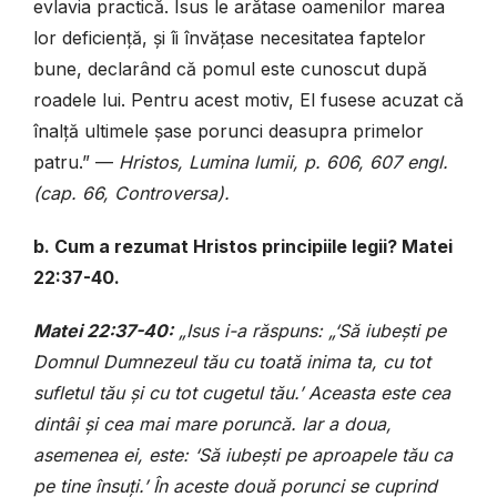
evlavia practică. Isus le arătase oamenilor marea
lor deficiență, și îi învățase necesitatea faptelor
bune, declarând că pomul este cunoscut după
roadele lui. Pentru acest motiv, El fusese acuzat că
înalță ultimele șase porunci deasupra primelor
patru.” —
Hristos, Lumina lumii, p. 606, 607 engl.
(cap. 66, Controversa).
b. Cum a rezumat Hristos principiile legii? Matei
22:37-40.
Matei 22:37-40:
„Isus i-a răspuns: „‘Să iubești pe
Domnul Dumnezeul tău cu toată inima ta, cu tot
sufletul tău și cu tot cugetul tău.’ Aceasta este cea
dintâi și cea mai mare poruncă. Iar a doua,
asemenea ei, este: ‘Să iubești pe aproapele tău ca
pe tine însuți.’ În aceste două porunci se cuprind