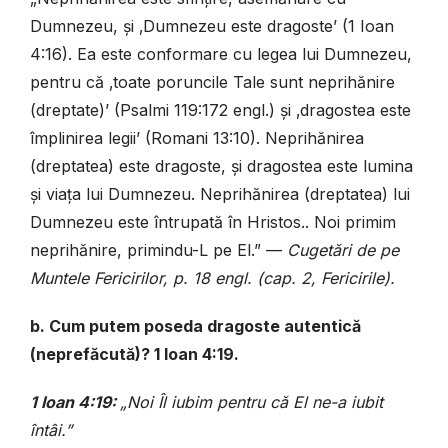
Dumnezeu, și ‚Dumnezeu este dragoste’ (1 Ioan
4:16). Ea este conformare cu legea lui Dumnezeu,
pentru că ‚toate poruncile Tale sunt neprihănire
(dreptate)’ (Psalmi 119:172 engl.) și ‚dragostea este
împlinirea legii’ (Romani 13:10). Neprihănirea
(dreptatea) este dragoste, și dragostea este lumina
și viața lui Dumnezeu. Neprihănirea (dreptatea) lui
Dumnezeu este întrupată în Hristos.. Noi primim
neprihănire, primindu-L pe El.” —
Cugetări de pe
Muntele Fericirilor, p. 18 engl. (cap. 2, Fericirile).
b. Cum putem poseda dragoste autentică
(neprefăcută)? 1 Ioan 4:19.
1 Ioan 4:19:
„Noi Îl iubim pentru că El ne-a iubit
întâi.”