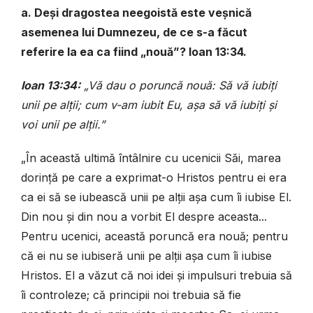
a. Deși dragostea neegoistă este veșnică
asemenea lui Dumnezeu, de ce s-a făcut
referire la ea ca fiind „nouă”? Ioan 13:34.
Ioan 13:34:
„Vă dau o poruncă nouă: Să vă iubiți
unii pe alții; cum v-am iubit Eu, așa să vă iubiți și
voi unii pe alții.”
„În această ultimă întâlnire cu ucenicii Săi, marea
dorință pe care a exprimat-o Hristos pentru ei era
ca ei să se iubească unii pe alții așa cum îi iubise El.
Din nou și din nou a vorbit El despre aceasta...
Pentru ucenici, această poruncă era nouă; pentru
că ei nu se iubiseră unii pe alții așa cum îi iubise
Hristos. El a văzut că noi idei și impulsuri trebuia să
îi controleze; că principii noi trebuia să fie