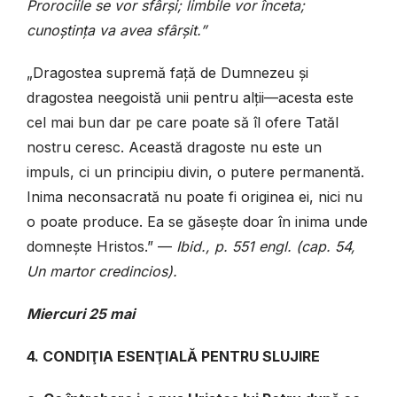
Prorociile se vor sfârși; limbile vor înceta;
cunoștința va avea sfârșit.”
„Dragostea supremă față de Dumnezeu și
dragostea neegoistă unii pentru alții—acesta este
cel mai bun dar pe care poate să îl ofere Tatăl
nostru ceresc. Această dragoste nu este un
impuls, ci un principiu divin, o putere permanentă.
Inima neconsacrată nu poate fi originea ei, nici nu
o poate produce. Ea se găsește doar în inima unde
domnește Hristos.” —
Ibid., p. 551 engl. (cap. 54,
Un martor credincios).
Miercuri 25 mai
4. CONDIŢIA ESENŢIALĂ PENTRU SLUJIRE