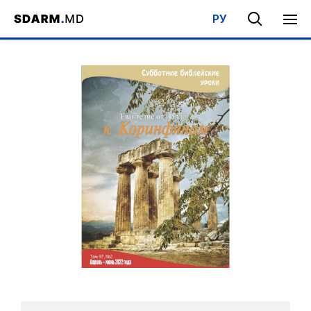
РУ
Acasa
/
Bibliotecă
/
Şcoala de Sabat
/
Evanghelia după Pavel: Co