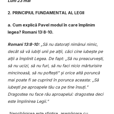
Luni 23 mai
2. PRINCIPIUL FUNDAMENTAL AL LEGII
a. Cum explică Pavel modul în care împlinim
legea? Romani 13:8-10.
Romani 13:8-10:
„Să nu datorați nimănui nimic,
decât să vă iubiți unii pe alții, căci cine iubește pe
alții a împlinit Legea. De fapt: „Să nu preacurvești,
să nu ucizi, să nu furi, să nu faci nicio mărturisire
mincinoasă, să nu poftești” și orice altă poruncă
mai poate fi se cuprind în porunca aceasta: „Să
iubești pe aproapele tău ca pe tine însuți.”
Dragostea nu face rău aproapelui: dragostea deci
este împlinirea Legii.”
„Neprihănirea este sfințire, asemănare cu