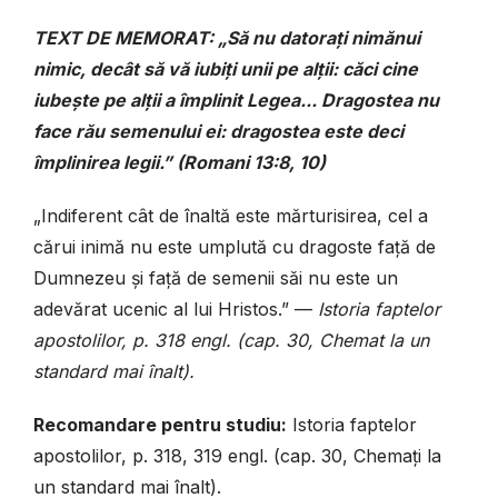
TEXT DE MEMORAT: „Să nu datorați nimănui
nimic, decât să vă iubiți unii pe alții: căci cine
iubește pe alții a împlinit Legea...
Dragostea nu
face rău semenului ei: dragostea este deci
împlinirea legii.” (Romani 13:8, 10)
„Indiferent cât de înaltă este mărturisirea, cel a
cărui inimă nu este umplută cu dragoste față de
Dumnezeu și față de semenii săi nu este un
adevărat ucenic al lui Hristos.” —
Istoria faptelor
apostolilor, p. 318 engl.
(cap. 30, Chemat la un
standard mai înalt).
Recomandare pentru studiu:
Istoria faptelor
apostolilor, p. 318, 319 engl. (cap. 30, Chemați la
un standard mai înalt).