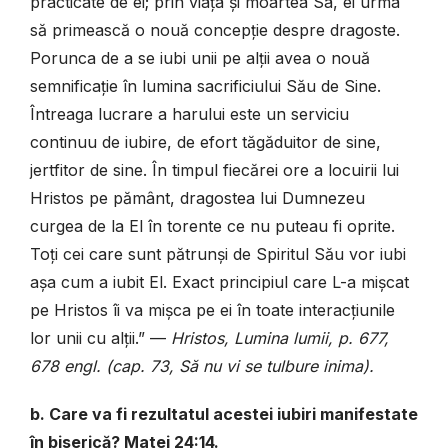
practicate de ei; prin viața și moartea Sa, ei urma
să primească o nouă concepție despre dragoste.
Porunca de a se iubi unii pe alții avea o nouă
semnificație în lumina sacrificiului Său de Sine.
Întreaga lucrare a harului este un serviciu
continuu de iubire, de efort tăgăduitor de sine,
jertfitor de sine. În timpul fiecărei ore a locuirii lui
Hristos pe pământ, dragostea lui Dumnezeu
curgea de la El în torente ce nu puteau fi oprite.
Toți cei care sunt pătrunși de Spiritul Său vor iubi
așa cum a iubit El. Exact principiul care L-a mișcat
pe Hristos îi va mișca pe ei în toate interacțiunile
lor unii cu alții.” —
Hristos, Lumina lumii, p. 677,
678 engl. (cap. 73, Să nu vi se tulbure inima).
b. Care va fi rezultatul acestei iubiri manifestate
în biserică? Matei 24:14.