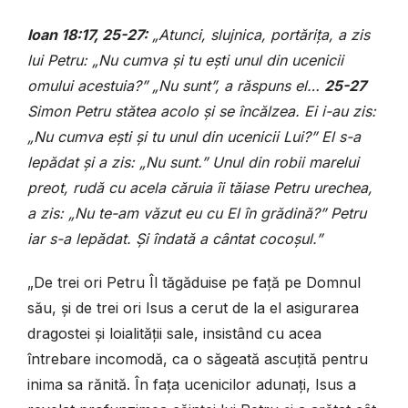
Ioan 18:17, 25-27:
„Atunci, slujnica, portărița, a zis
lui Petru: „Nu cumva și tu ești unul din ucenicii
omului acestuia?” „Nu sunt”, a răspuns el…
25-27
Simon Petru stătea acolo și se încălzea. Ei i-au zis:
„Nu cumva ești și tu unul din ucenicii Lui?” El s-a
lepădat și a zis: „Nu sunt.” Unul din robii marelui
preot, rudă cu acela căruia îi tăiase Petru urechea,
a zis: „Nu te-am văzut eu cu El în grădină?” Petru
iar s-a lepădat. Și îndată a cântat cocoșul.”
„De trei ori Petru Îl tăgăduise pe față pe Domnul
său, și de trei ori Isus a cerut de la el asigurarea
dragostei și loialității sale, insistând cu acea
întrebare incomodă, ca o săgeată ascuțită pentru
inima sa rănită. În fața ucenicilor adunați, Isus a