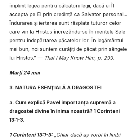
împlinit legea pentru călcătorii legii, dacă ei Îl
acceptă pe El prin credință ca Salvator personal...
Îndurarea și iertarea sunt răsplata tuturor celor
care vin la Hristos încrezându-se în meritele Sale
pentru îndepărtarea păcatelor lor. În legământul
mai bun, noi suntem curățiți de păcat prin sângele
lui Hristos.” —
That I May Know Him, p. 299.
Marți 24 mai
3. NATURA ESENŢIALĂ A DRAGOSTEI
a. Cum explică Pavel importanța supremă a
dragostei divine în inima noastră? 1 Corinteni
13:1-3.
1 Corinteni 13:1-3:
„Chiar dacă aș vorbi în limbi