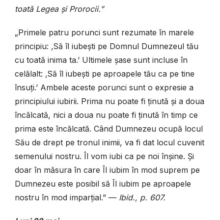
toată Legea și Prorocii.”
„Primele patru porunci sunt rezumate în marele
principiu: ‚Să îl iubești pe Domnul Dumnezeul tău
cu toată inima ta.’ Ultimele șase sunt incluse în
celălalt: ‚Să îl iubești pe aproapele tău ca pe tine
însuți.’ Ambele aceste porunci sunt o expresie a
principiului iubirii. Prima nu poate fi ținută și a doua
încălcată, nici a doua nu poate fi ținută în timp ce
prima este încălcată. Când Dumnezeu ocupă locul
Său de drept pe tronul inimii, va fi dat locul cuvenit
semenului nostru. Îl vom iubi ca pe noi înșine. Și
doar în măsura în care Îl iubim în mod suprem pe
Dumnezeu este posibil să Îl iubim pe aproapele
nostru în mod imparțial.” —
Ibid., p. 607.