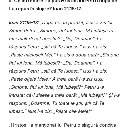
a. Ce întrebare i-a pus Hristos lui Petru după ce
l-a repus în slujire? Ioan 21:15-17.
Ioan 21:15-17:
„După ce au prânzit, Isus a zis lui
Simon Petru: „Simone, fiul lui Iona, Mă iubești tu
mai mult decât aceștia?” „Da, Doamne”, I-a
răspuns Petru, „știi că Te iubesc.” Isus i-a zis:
„Paște mielușeii Mei.” I-a zis a doua oară: „Simone,
fiul lui Iona, Mă iubești?” „Da, Doamne”, I-a
răspuns Petru, „știi că Te iubesc.” Isus i-a zis:
„Paște oițele Mele.” A treia oară i-a zis Isus:
„Simone, fiul lui Iona, Mă iubești?” Petru s-a
întristat că-i zisese a treia oară: „Mă iubești?” Și I-a
răspuns: „Doamne, Tu toate le știi, știi că Te
iubesc.” Isus i-a zis: „Paște oile Mele!”
„Hristos i-a menționat lui Petru o singură condiție