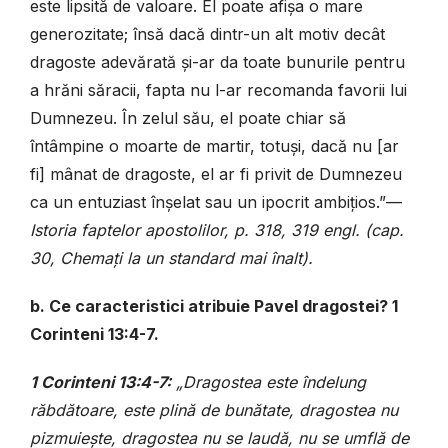
este lipsită de valoare. El poate afișa o mare
generozitate; însă dacă dintr-un alt motiv decât
dragoste adevărată și-ar da toate bunurile pentru
a hrăni săracii, fapta nu l-ar recomanda favorii lui
Dumnezeu. În zelul său, el poate chiar să
întâmpine o moarte de martir, totuși, dacă nu [ar
fi] mânat de dragoste, el ar fi privit de Dumnezeu
ca un entuziast înșelat sau un ipocrit ambițios.”—
Istoria faptelor apostolilor, p. 318, 319 engl. (cap.
30, Chemați la un standard mai înalt).
b. Ce caracteristici atribuie Pavel dragostei? 1
Corinteni 13:4-7.
1 Corinteni 13:4-7:
„Dragostea este îndelung
răbdătoare, este plină de bunătate, dragostea nu
pizmuiește, dragostea nu se laudă, nu se umflă de