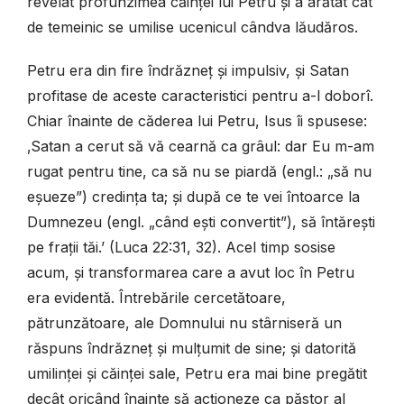
revelat profunzimea căinței lui Petru și a arătat cât
de temeinic se umilise ucenicul cândva lăudăros.
Petru era din fire îndrăzneț și impulsiv, și Satan
profitase de aceste caracteristici pentru a-l doborî.
Chiar înainte de căderea lui Petru, Isus îi spusese:
‚Satan a cerut să vă cearnă ca grâul: dar Eu m-am
rugat pentru tine, ca să nu se piardă (engl.: „să nu
eșueze”) credința ta; și după ce te vei întoarce la
Dumnezeu (engl. „când ești convertit”), să întărești
pe frații tăi.’ (Luca 22:31, 32). Acel timp sosise
acum, și transformarea care a avut loc în Petru
era evidentă. Întrebările cercetătoare,
pătrunzătoare, ale Domnului nu stârniseră un
răspuns îndrăzneț și mulțumit de sine; și datorită
umilinței și căinței sale, Petru era mai bine pregătit
decât oricând înainte să acționeze ca păstor al