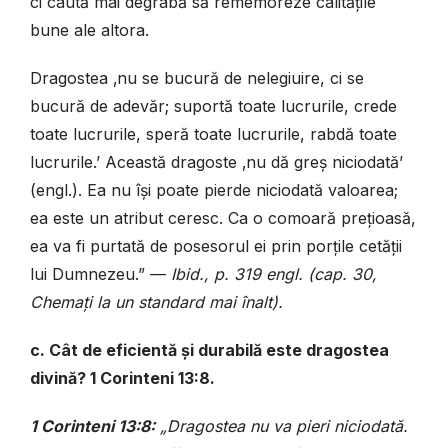
ci caută mai degrabă să rememoreze calitățile
bune ale altora.
Dragostea ‚nu se bucură de nelegiuire, ci se
bucură de adevăr; suportă toate lucrurile, crede
toate lucrurile, speră toate lucrurile, rabdă toate
lucrurile.’ Această dragoste ‚nu dă greș niciodată’
(engl.). Ea nu își poate pierde niciodată valoarea;
ea este un atribut ceresc. Ca o comoară prețioasă,
ea va fi purtată de posesorul ei prin porțile cetății
lui Dumnezeu.” —
Ibid., p. 319 engl. (cap. 30,
Chemați la un standard mai înalt).
c. Cât de eficientă și durabilă este dragostea
divină? 1 Corinteni 13:8.
1 Corinteni 13:8:
„Dragostea nu va pieri niciodată.