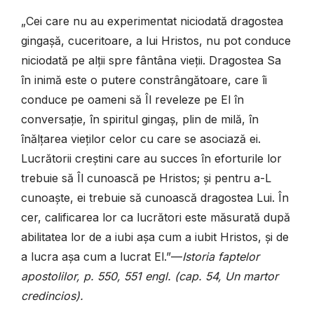
„Cei care nu au experimentat niciodată dragostea
gingașă, cuceritoare, a lui Hristos, nu pot conduce
niciodată pe alții spre fântâna vieții. Dragostea Sa
în inimă este o putere constrângătoare, care îi
conduce pe oameni să Îl reveleze pe El în
conversație, în spiritul gingaș, plin de milă, în
înălțarea vieților celor cu care se asociază ei.
Lucrătorii creștini care au succes în eforturile lor
trebuie să Îl cunoască pe Hristos; și pentru a-L
cunoaște, ei trebuie să cunoască dragostea Lui. În
cer, calificarea lor ca lucrători este măsurată după
abilitatea lor de a iubi așa cum a iubit Hristos, și de
a lucra așa cum a lucrat El.”—
Istoria faptelor
apostolilor, p. 550, 551 engl. (cap. 54, Un martor
credincios).