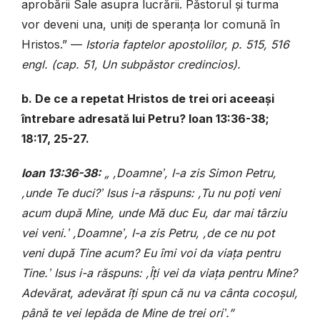
aprobării Sale asupra lucrării. Păstorul și turma
vor deveni una, uniți de speranța lor comună în
Hristos.” —
Istoria faptelor apostolilor, p. 515, 516
engl. (cap. 51, Un subpăstor credincios).
b. De ce a repetat Hristos de trei ori aceeași
întrebare adresată lui Petru? Ioan 13:36-38;
18:17, 25-27.
Ioan 13:36-38:
„ ,Doamne ̓, I-a zis Simon Petru,
,unde Te duci? ̓ Isus i-a răspuns: ,Tu nu poți veni
acum după Mine, unde Mă duc Eu, dar mai târziu
vei veni. ̓ ,Doamne ̓, I-a zis Petru, ,de ce nu pot
veni după Tine acum? Eu îmi voi da viața pentru
Tine. ̓ Isus i-a răspuns: ,Îți vei da viața pentru Mine?
Adevărat, adevărat îți spun că nu va cânta cocoșul,
până te vei lepăda de Mine de trei ori ̓.”