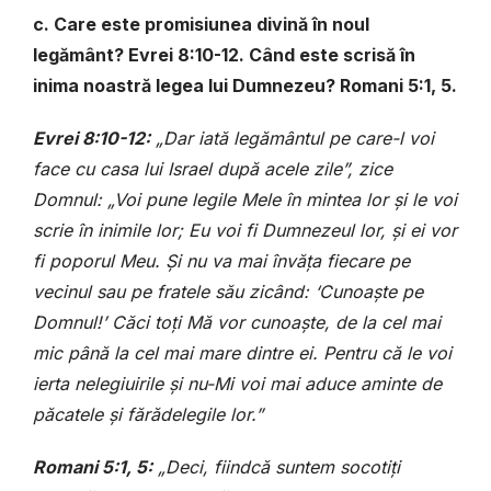
c. Care este promisiunea divină în noul
legământ? Evrei 8:10-12. Când este scrisă în
inima noastră legea lui Dumnezeu? Romani 5:1, 5.
Evrei 8:10-12:
„Dar iată legământul pe care-l voi
face cu casa lui Israel după acele zile”, zice
Domnul: „Voi pune legile Mele în mintea lor și le voi
scrie în inimile lor; Eu voi fi Dumnezeul lor, și ei vor
fi poporul Meu. Și nu va mai învăța fiecare pe
vecinul sau pe fratele său zicând: ‘Cunoaște pe
Domnul!’ Căci toți Mă vor cunoaște, de la cel mai
mic până la cel mai mare dintre ei. Pentru că le voi
ierta nelegiuirile și nu-Mi voi mai aduce aminte de
păcatele și fărădelegile lor.”
Romani 5:1, 5:
„Deci, fiindcă suntem socotiți