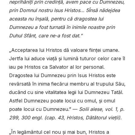
neprihăniți prin credință, avem pace cu Dumnezeu,
prin Domnul nostru Isus Hristos… 5Însă nădejdea
aceasta nu înșală, pentru că dragostea lui
Dumnezeu a fost turnată în inimile noastre prin
Duhul Sfânt, care ne-a fost dat.”
„Acceptarea lui Hristos dă valoare ființei umane.
Jertfa lui aduce viață și lumină tuturor celor care îl
iau pe Hristos ca Salvator al lor personal.
Dragostea lui Dumnezeu prin Isus Hristos este
revărsată în inima fiecărui membru al trupului Său,
ducând cu sine vitalitatea legii lui Dumnezeu Tatăl.
Astfel Dumnezeu poate locui cu omul, și omul
poate locui cu Dumnezeu.” —
Solii alese, vol. 1, p.
299, 300 engl. (cap. 43, Hristos, Dătătorul vieții).
„În legământul cel nou și mai bun, Hristos a