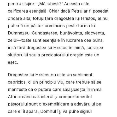
pentru slujire—‚Mă iubești?’ Aceasta este
calificarea esențială. Chiar dacă Petru ar fi posedat
oricare alta, totuși fără dragostea lui Hristos, el nu
putea fi un păstor credincios peste turma lui
Dumnezeu. Cunoașterea, bunăvoința, elocvența,
zelul—toate sunt esențiale în lucrarea cea bună;
însă fără dragostea lui Hristos în inimă, lucrarea
slujitorului sau a predicatorului creștin este un
eșec.
Dragostea lui Hristos nu este un sentiment
capricios, ci un principiu viu, care trebuie să se
manifeste ca o putere care sălășluiește în inimă.
Atunci când caracterul și comportamentul
păstorului sunt o exemplificare a adevărului pe
care el îl apără, Domnul Își va pune sigiliul