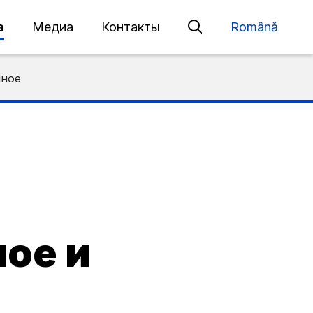
а
Медиа
Контакты
Română
нное
ное и