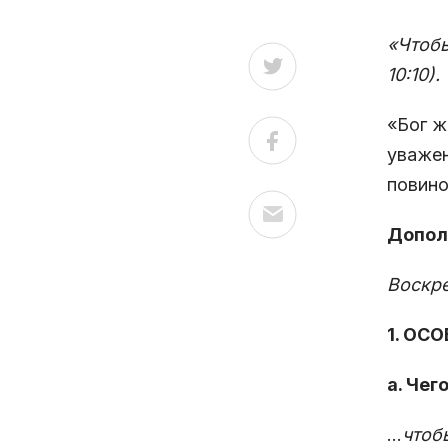
«Чтобы
10:10).
«Бог ж
уважен
повино
Допол
Воскре
1. ОС
а. Чег
…
чтоб