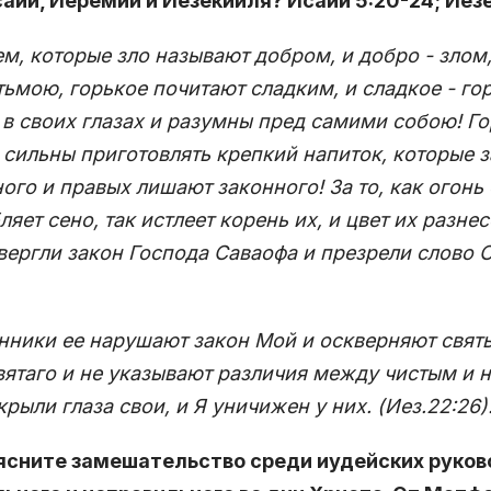
аии, Иеремии и Иезекииля? Исаии 5:20-24; Иезе
ем, которые зло называют добром, и добро - злом,
 тьмою, горькое почитают сладким, и сладкое - го
в своих глазах и разумны пред самими собою! Го
 сильны приготовлять крепкий напиток, которые 
ого и правых лишают законного! За то, как огонь
ляет сено, так истлеет корень их, и цвет их разнес
вергли закон Господа Саваофа и презрели слово С
ники ее нарушают закон Мой и оскверняют святы
вятаго и не указывают различия между чистым и н
крыли глаза свои, и Я уничижен у них. (Иез.22:26)
ъясните замешательство среди иудейских руко