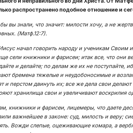
ьного и неправильного во дни Христа. От Матфея 
лько распространено подобное отношение и се
бы вы знали, что значит: милости хочу, а не жерт
вных. (Матф.12:7).
Иисус начал говорить народу и ученикам Своим и
ще сели книжники и фарисеи; итак все, что они в
айте и делайте; по делам же их не поступайте, иб
ают бремена тяжелые и неудобоносимые и возлаг
ят и перстом двинуть их; все же дела свои делают
яют хранилища свои и увеличивают воскрилия оде
ам, книжники и фарисеи, лицемеры, что даете деся
вили важнейшее в законе: суд, милость и веру; си
ять. Вожди слепые, оцеживающие комара, а вер