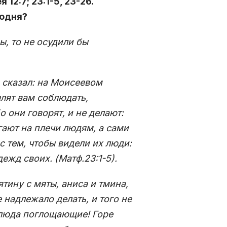
12:7; 23:1-5, 23-26.
годня?
вы, то не осудили бы
 сказал: на Моисеевом
елят вам соблюдать,
о они говорят, и не делают:
ают на плечи людям, а сами
 с тем, чтобы видели их люди:
жд своих. (Матф.23:1-5).
тину с мяты, аниса и тмина,
е надлежало делать, и того не
блюда поглощающие! Горе