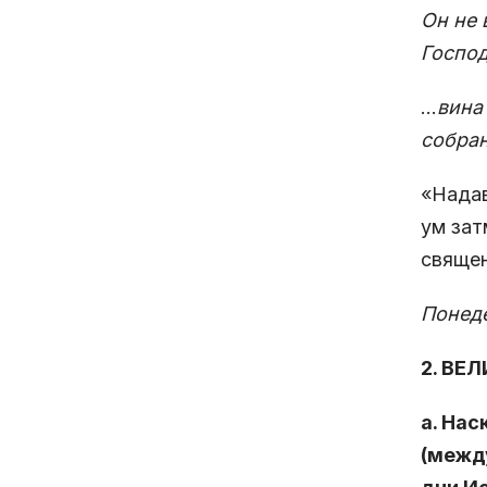
Он не 
Господ
…
вина
собран
«Надав
ум зат
священ
Понеде
2. ВЕ
а. На
(межд