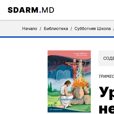
Начало
/
Библиотека
/
Субботняя Школа
СОД
ТРИМЕСТ
У
н