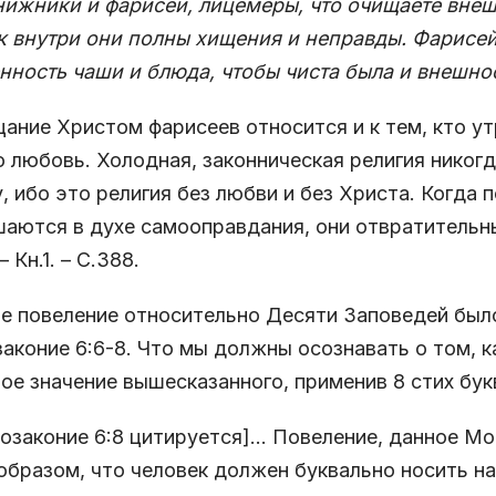
нижники и фарисеи, лицемеры, что очищаете вне
к внутри они полны хищения и неправды. Фарисей
нность чаши и блюда, чтобы чиста была и внешнос
ание Христом фарисеев относится и к тем, кто ут
 любовь. Холодная, законническая религия никогд
, ибо это религия без любви и без Христа. Когда 
аются в духе самооправдания, они отвратительны
– Кн.1. – С.388.
ое повеление относительно Десяти Заповедей был
аконие 6:6-8. Что мы должны осознавать о том, ка
ое значение вышесказанного, применив 8 стих бук
озаконие 6:8 цитируется]… Повеление, данное Мо
образом, что человек должен буквально носить на