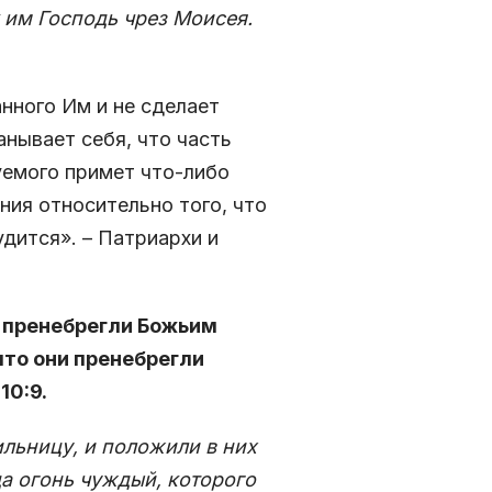
 им Господь чрез Моисея.
анного Им и не сделает
нывает себя, что часть
емого при­мет что-либо
ния относительно того, что
удится». – Патриархи и
е пренебрегли Божьим
 что они пренебрегли
10:9.
льницу, и положили в них
да огонь чуждый, которого