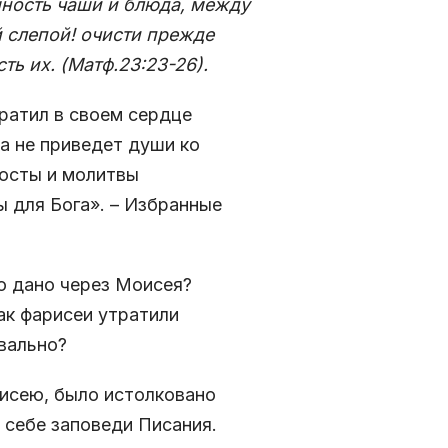
шность чаши и блюда, между
 слепой! очисти прежде
ть их. (Матф.23:23-26).
ратил в своем сердце
а не приведет души ко
посты и молитвы
 для Бога». – Избранные
о дано через Моисея?
к фарисеи утра­тили
вально?
исею, было истол­ковано
 себе заповеди Писания.