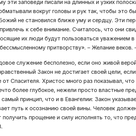
у эти заповеди писали на длинных и узких полоск
обматывали вокруг головы и рук так, чтобы это бы
Божий не становился ближе уму и сердцу. Эти пер
привлечь к себе внимание. Считалось, что они с
носящие их люди будут пользоваться уважением в 
бессмысленному притворству». – Желание веков. – 
овое служение бесполезно, если оно живой верой
равственный Закон не достигает своей цели, если
 от Спасителя. Христос много раз показывал, что
ечто более глубокое, нежели просто властные пре
 самый принцип, что и в Евангелии: Закон указывае
ает путь к осознанию своей вины. Человек должен
 получить прощение и силу исполнять то, что пре
8.