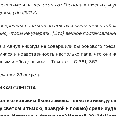
велел им; и вышел огонь от Господа и сжег их, и
ним. (Лев.10:1,2).
 и крепких напитков не пей ты и сыны твои с тобо
ия, чтобы не умереть. [Это] вечное постановление 
 и Авиуд никогда не совершили бы рокового греха
мился и нравственность настолько пала, что они 
ным и обыденным». – Там же. – С.361, 362.
льник 29 августа
ЛИКАЯ СЛЕПОТА
сколько великим было замешательство между 
у светом и тьмою, правдой и ложью) среди иуд