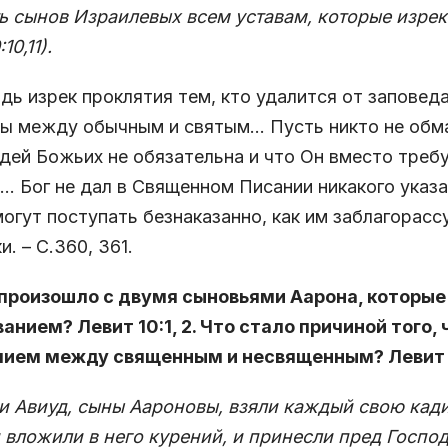
ь сынов Израилевых всем уставам, которые изрек
10,11).
дь изрек проклятия тем, кто удалится от заповед
ы между обычным и святым… Пусть никто не обма
дей Божьих не обязательна и что Он вместо требу
… Бог не дал в Священном Писании никакого указа
огут поступать безнаказанно, как им заблагорас­с
и. – С.360, 361.
о произошло с двумя сыновьями Аарона, которы
анием? Левит 10:1, 2. Что стало причиной того,
чием между священным и несвященным? Левит 
и Авиуд, сыны Аароновы, взяли каждый свою кади
и вложили в него курений, и принесли пред Госпо