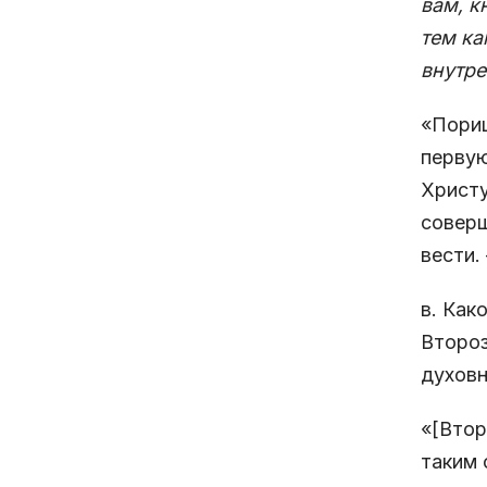
вам, к
тем ка
внутре
«Пориц
первую
Христу
соверш
вести. 
в. Как
Второз
духовн
«[Втор
таким 