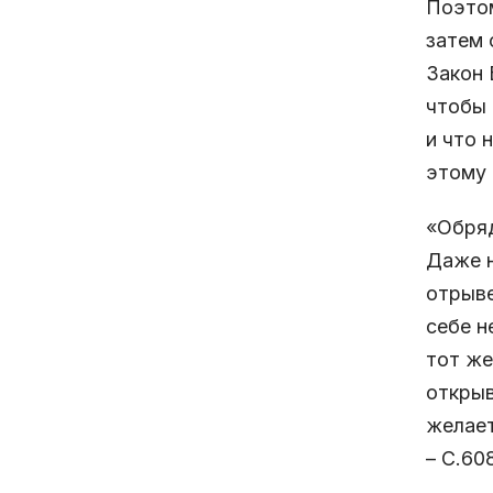
Поэтом
затем 
Закон 
чтобы 
и что 
этому 
«Обряд
Даже н
отрыве
себе н
тот же
открыв
желает
– С.60