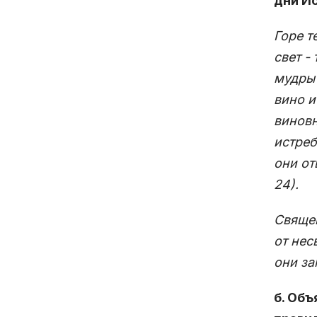
дни Ис
Горе т
свет -
мудры 
вино и
виновн
истреб
они от
24).
Священ
от нес
они за
б. Об