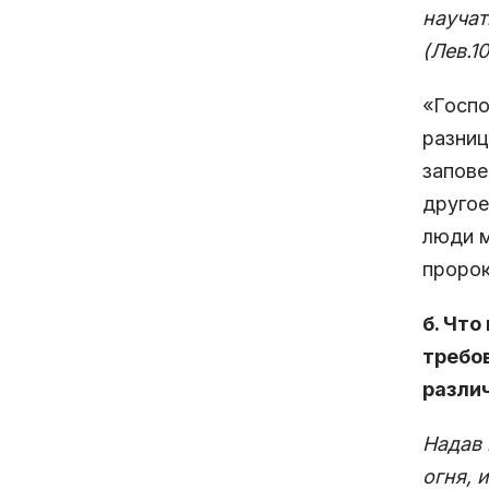
научат
(Лев.10:
«Госпо
разниц
запове
другое
люди м
пророк
б. Чт
требов
разли
Надав 
огня, 