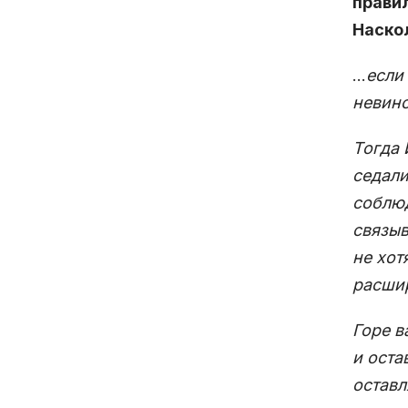
правил
Наско
…
если 
невино
Тогда 
седали
соблюд
связыв
не хот
расшир
Горе в
и оста
оставл