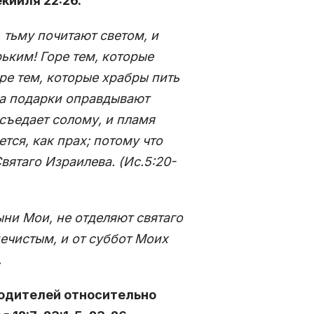
кииля 22:26.
 тьму почитают светом, и
рьким! Горе тем, которые
ре тем, которые храбры пить
за подарки оправдывают
 съедает солому, и пламя
ется, как прах; потому что
вятаго Израилева. (Ис.5:20-
ни Мои, не отделяют святаго
ечистым, и от суббот Моих
.
водителей относительно