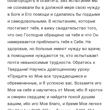
облагородить и освятить. Без испытаний мы
не сознавали бы в должной мере свою нужду
в Боге и Его помощи и сделались бы гордыми
и самодовольными. В испытаниях, которые
постигают тебя, я вижу свидетельство того,
что око Господне обращено на тебя и что Он
намеревается приблизить тебя к Себе. Не
здоровые, но больные имеют нужду во враче;
в помощнике нуждаются те, кто испытывает
почти невыносимые трудности. Обратись к
Твердыне! Научись драгоценному уроку:
«Придите ко Мне все труждающиеся и
обремененные, и Я успокою вас. Возьмите иго
Мое на себя и научитесь от Меня; ибо Я кроток
и смирен сердцем; и найдете покой душам
вашим, ибо иго Мое благо, и бремя Мое легко»