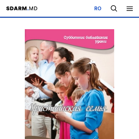
RO
Начало
/
Библиотека
/
Субботняя Школа
/
Христианская семь