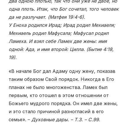
два одною плотью, так что они уже не двое, но
одна плоть. Итак, что Бог сочетал, того человек
да не разлучает. (Матфея 19:
4-6).
У Еноха родился Ирад; Ирад родил Мехиаеля;
Мехиаель родил Мафусала; Мафусал родил
Ламеха. И взял себе Ламех две жены: имя
одной: Ада, и имя второй: Цилла. (Бытие 4:
18,
19).
«В начале Бог дал Адаму одну жену, показав
таким образом Свой порядок. Никогда в Его
планах не было многоженства. Ламех был
первым, кто отошел в этом отношении от
Божьего мудрого порядка. Он имел две жены,
и это стало причиной разногласий в его
семье». –
Духовные дары. – Т.3. – С.99
.