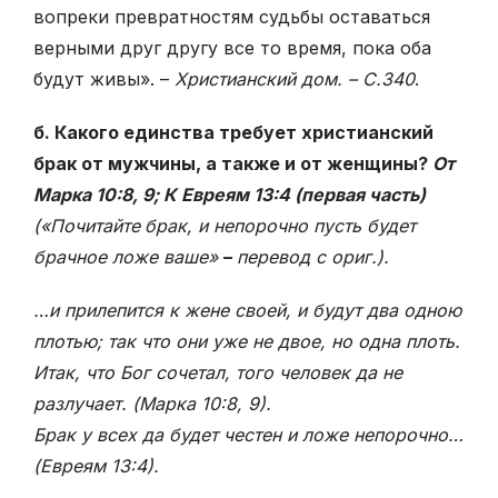
вопреки превратностям судьбы оставаться
верными друг другу все то время, пока оба
будут живы». –
Христианский дом. – С.340
.
б. Какого единства требует христианский
брак от мужчины, а также и от женщины?
От
Марка 10:8, 9; К Евреям 13:4 (первая часть)
(«Почитайте
брак, и непорочно пусть будет
брачное ложе ваше»
–
перевод с ориг.).
…и прилепится к жене своей, и будут два одною
плотью; так что они уже не двое, но одна плоть.
Итак, что Бог сочетал, того человек да не
разлучает. (Марка 10:8, 9).
Брак у всех да будет честен и ложе непорочно…
(Евреям 13:4).