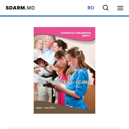
RO
Начало
/
Библиотека
/
Субботняя Школа
/
Христианская семь