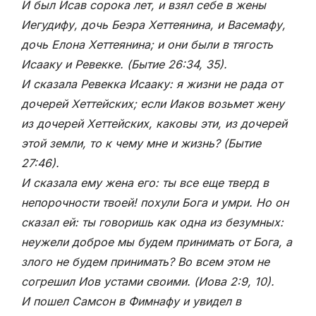
И был Исав сорока лет, и взял себе в жены
Иегудифу, дочь Беэра Хеттеянина, и Васемафу,
дочь Елона Хеттеянина; и они были в тягость
Исааку и Ревекке. (Бытие 26:
34, 35).
И сказала Ревекка Исааку: я жизни не рада от
дочерей Хеттейских; если Иаков возьмет жену
из дочерей Хеттейских, каковы эти, из дочерей
этой земли, то к чему мне и жизнь? (Бытие
27:46).
И сказала ему жена его: ты все еще тверд в
непорочности твоей! похули Бога и умри. Но он
сказал ей: ты говоришь как одна из безумных:
неужели доброе мы будем принимать от Бога, а
злого не будем принимать? Во всем этом не
согрешил Иов устами своими. (Иова 2:
9, 10).
И пошел Самсон в Фимнафу и увидел в