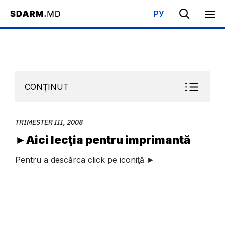
РУ
Acasa
/
Bibliotecă
/
Şcoala de Sabat
/
Trimester III, 2008
/
►Aic
CONŢINUT
TRIMESTER III, 2008
►Aici lecţia pentru imprimantă
Pentru a descărca click pe iconiţă ►