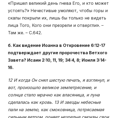
«Пришел великий день гнева Его, и кто может
устоять?» Нечестивые умоляют, чтобы горы и
скалы покрыли их, лишь бы только не видеть
лица Того, Кого они презрели и отвергли». –
Там же. – С.642.
б. Как видение Иоанна в Откровение 6:12-17
подтверждает другие пророчества Ветхого
Завета? Исаии 2:10, 11, 19; 34:4, 8; Иоиля 3:14-
16.
12 И когда Он снял шестую печать, я взглянул, и
вот, произошло великое землетрясение, и
солнце стало мрачно как власяница, и луна
сделалась как кровь. 13 И звезды небесные
пали на землю, как смоковница, потрясаемая
сильным ветром, роняет незрелые смоквы свои.