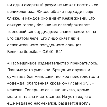
ни один смертный разум не может постичь ее
великолепие… Живое облако подходит еще
ближе, и каждое око видит Князя жизни. Его
святую голову больше не обезображивает
терновый венец; диадема славы покоится на
Его святом челе. Его лицо сияет ярче
ослепительного полуденного солнца». –
Великая борьба. – С.640, 641.
«Насмешливое издевательство прекратилось.
Лживые уста умолкли. Бряцание оружия и
сумятица боя миновали, всякое неистовство и
«одежда, обагренная кровию» (Исаии 9:5), –
исчезли. Теперь не слышно ничего, кроме
молитв, плача и сетования. Из уст тех, кто
еще недавно насмехался, раздается вопль: