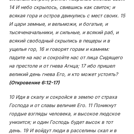
14 И небо скрылось, свившись как свиток; и
всякая гора и остров двинулись с мест своих. 15
И цари земные, и вельможи, и богатые, и
тысяченачальники, и сильные, и всякий раб, и
всякий свободный скрылись в пещеры и в
ущелья гор, 16 и говорят горам и камням:
падите на нас и сокройте нас от лица Сидящего
на престоле и от гнева Агнца; 17 ибо пришел
великий день гнева Его, и кто может устоять?
(Откровение 6:12-17)
10 Иди в скалу и сокройся в землю от страха
Господа и от славы величия Его. 11 Поникнут
гордые взгляды человека, и высокое людское
унизится; и один Господь будет высок в тот
день. 19 И войдут люди в расселины скал и в