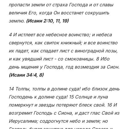
пропасти земли от страха Господа и от славы
величия Его, когда Он восстанет сокрушить
землю.
(Исаии 2:10, 11, 19)
4 И истлеет все небесное воинство; и небеса
свернутся, как свиток книжный; и все воинство
их падет, как спадает лист с виноградной лозы,
и как увядший лист - со смоковницы. 8 Ибо
день мщения у Господа, год возмездия за Сион.
(Исаии 34:4, 8)
14 Толпы, толпы в долине суда! ибо близок день
Господень к долине суда! 15 Солнце и луна
померкнут и звезды потеряют блеск свой. 16 И
возгремит Господь с Сиона, и даст глас Свой из
Иерусалима; содрогнутся небо и земля; но