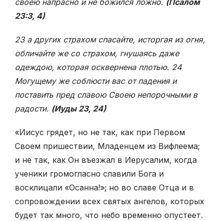
своею напрасно и не божился ложно.
(Псалом
23:3, 4)
23 а других страхом спасайте, исторгая из огня,
обличайте же со страхом, гнушаясь даже
одеждою, которая осквернена плотью. 24
Могущему же соблюсти вас от падения и
поставить пред славою Своею непорочными в
радости.
(Иуды 23, 24)
«Иисус грядет, но не так, как при Первом
Своем пришествии, Младенцем из Вифлеема;
и не так, как Он въезжал в Иерусалим, когда
ученики громогласно славили Бога и
восклицали «Осанна!»; но во славе Отца и в
сопровождении всех святых ангелов, которых
будет так много, что небо временно опустеет.