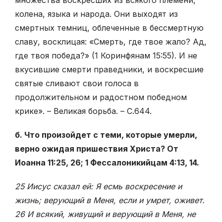
множества воскресших из всякого племени,
колена, языка и народа. Они выходят из
смертных темниц, облеченные в бессмертную
славу, восклицая: «Смерть, где твое жало? Ад,
где твоя победа?» (1 Коринфянам 15:55). И не
вкусившие смерти праведники, и воскресшие
святые сливают свои голоса в
продолжительном и радостном победном
крике». – Великая борьба. – С.644.
б. Что произойдет с теми, которые умерли,
верно ожидая пришествия Христа? От
Иоанна 11:25, 26; 1 Фессалоникийцам 4:13, 14.
25 Иисус сказал ей: Я есмь воскресение и
жизнь; верующий в Меня, если и умрет, оживет.
26 И всякий, живущий и верующий в Меня, не