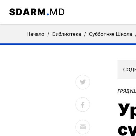
Начало
/
Библиотека
/
Субботняя Школа
СОД
ГРЯДУЩ
У
с