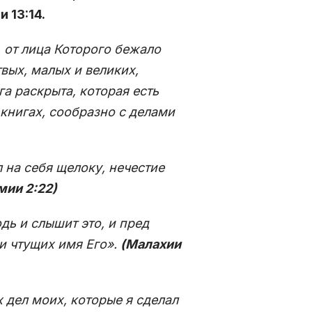
 13:14.
, от лица Которого бежало
твых, малых и великих,
га раскрыта, которая есть
книгах, сообразно с делами
 на себя щелоку, нечестие
мии 2:22)
дь и слышит это, и пред
и чтущих имя Его».
(Малахии
х дел моих, которые я сделал