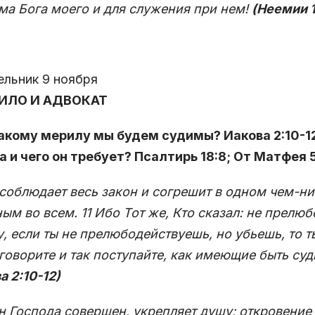
ма Бога моего и для служения при нем!
(Неемии 1
льник 9 ноября
РИЛО И АДВОКАТ
какому мерилу мы будем судимы? Иакова 2:10-12
 и чего он требует? Псалтирь 18:8; От Матфея 5
 соблюдает весь закон и согрешит в одном чем-ни
ым во всем. 11 Ибо Тот же, Кто сказал: не прелюбо
, если ты не прелюбодействуешь, но убьешь, то т
 говорите и так поступайте, как имеющие быть су
а 2:10-12)
н Господа совершен, укрепляет душу; откровение