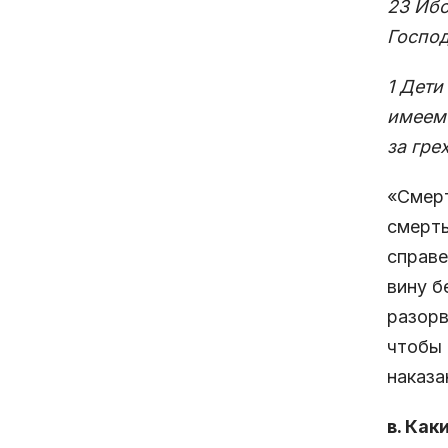
23 Ибо
Госпо
1 Дети
имеем 
за гре
«Смерт
смерть
справе
вину б
разорв
чтобы 
наказа
в. Ка