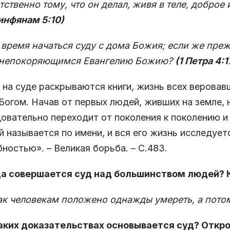
тственно тому, что он делал, живя в теле, доброе 
инфянам 5:10)
 время начаться суду с дома Божия; если же прежд
 непокоряющимся Евангелию Божию?
(1 Петра 4:1
 на суде раскрываются книги, жизнь всех веровав
Богом. Начав от первых людей, живших на земле,
овательно переходит от поколения к поколению и
 называется по имени, и вся его жизнь исследует
ностью». – Великая борьба. – С.483.
да совершается суд над большинством людей? К
ак человекам положено однажды умереть, а пото
каких доказательствах основывается суд? Откров