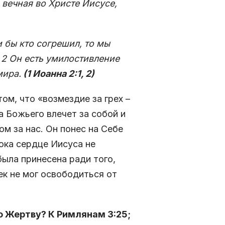
 вечная во Христе Иисусе,
и бы кто согрешил, то мы
 2 Он есть умилостивление
мира.
(1 Иоанна 2:1, 2)
м, что «возмездие за грех –
а Божьего влечет за собой и
м за нас. Он понес на Себе
пока сердце Иисуса не
была принесена ради того,
ек не мог освободиться от
ю Жертву? К Римлянам 3:25;