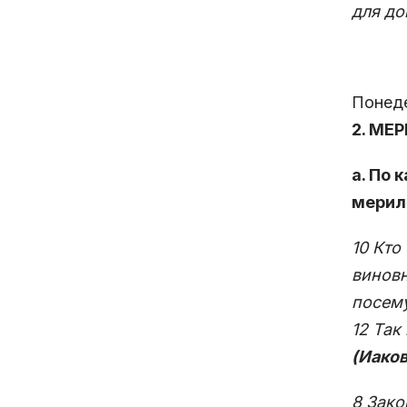
для до
Понеде
2. МЕ
а. По 
мерила
10 Кто
виновн
посему
12 Так
(Иаков
8 Зако