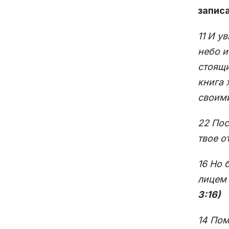
записа
11 И у
небо и
стоящи
книга 
своим
22 Пос
твое о
16 Но 
лицем 
3:16)
14 Пом