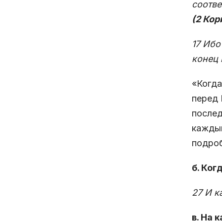
соотве
(2 Кор
17 Ибо
конец
«Когда
перед 
послед
каждый
подроб
б. Ког
27 И к
в. На 