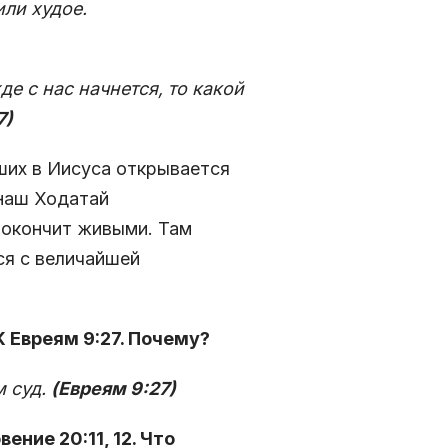
или худое.
е с нас начнется, то какой
7)
ших в Иисуса открывается
 наш Ходатай
 окончит живыми. Там
ся с величайшей
 Евреям 9:27. Почему?
м суд.
(Евреям 9:27)
ение 20:11, 12. Что