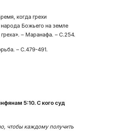
время, когда грехи
 народа Божьего на земле
реха». – Маранафа. – С.254.
рьба. – С.479-491.
нфянам 5:10. С кого суд
во, чтобы каждому получить