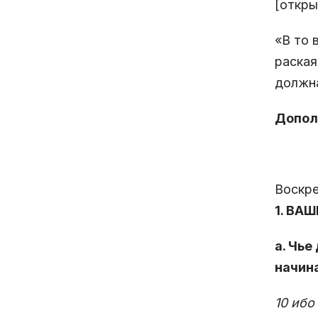
[откры
«В то 
раская
должна
Допол
Воскре
1. ВА
а. Чье
начина
10 ибо