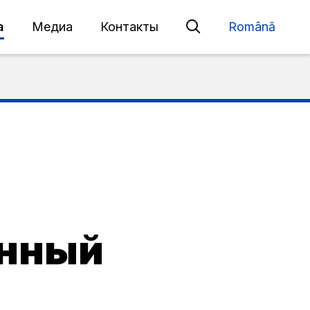
а
Медиа
Контакты
Română
енный