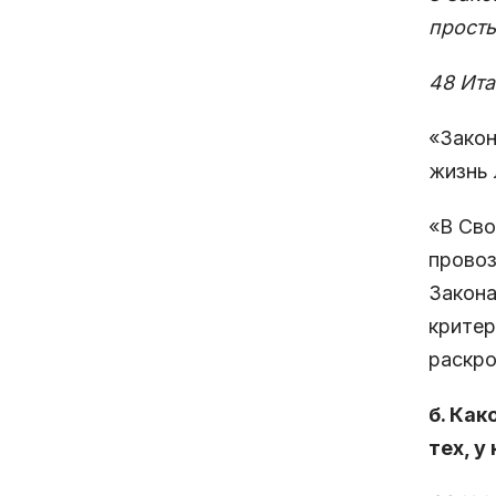
просты
48 Ита
«Закон
жизнь 
«В Сво
провоз
Закона
критер
раскро
б. Как
тех, у