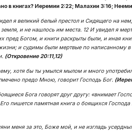
но в книгах? Иеремии 2:22; Малахии 3:16; Неемии
видел я великий белый престол и Сидящего на нем
 земля, и не нашлось им места. 12 И увидел я мер
х пред Богом, и книги раскрыты были, и иная кни
жизни; и судимы были мертвые по написанному в 
и.
(Откровение 20:11,12)
ему, хотя бы ты умылся мылом и много употребил
тмечено предо Мною, говорит Господь Бог.
(Иере
боящиеся Бога говорят друг другу: «внимает Госпо
Его пишется памятная книга о боящихся Господа 
яни меня за это, Боже мой, и не изгладь усердны