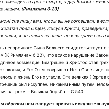
 возмездие за грех - смерть, а дар Божий - жизнь
де нашем.
(Римлянам 6:23)
 мои! сие пишу вам, чтобы вы не согрешали; а есл
ходатая пред Отцем, Иисуса Христа, праведника;
хи наши, и не только за наши, но и за грехи всего 
ь непорочного Сына Божьего свидетельствует о то
» (К Римлянам 6:23), что всякое нарушение Закон
дливое возмездие. Безгрешный Христос стал грехо
еззакония, и Его Отец сокрыл от Него Свое лицо, 
алось и жизнь Его не угасла. Эта великая Жертва 
грешник был искуплен. Никаким иным путем челов
ния за грех». – Великая борьба. – С.540.
ким образом нам следует принять искупительну