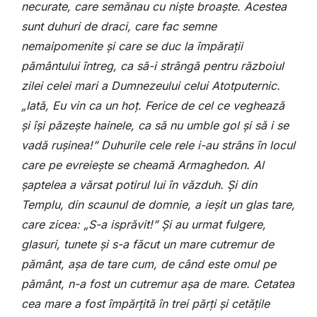
necurate, care semănau cu niște broaște. Acestea
sunt duhuri de draci, care fac semne
nemaipomenite și care se duc la împărații
pământului întreg, ca să-i strângă pentru războiul
zilei celei mari a Dumnezeului celui Atotputernic.
„Iată, Eu vin ca un hoț. Ferice de cel ce veghează
și își păzește hainele, ca să nu umble gol și să i se
vadă rușinea!” Duhurile cele rele i-au strâns în locul
care pe evreiește se cheamă Armaghedon. Al
șaptelea a vărsat potirul lui în văzduh. Și din
Templu, din scaunul de domnie, a ieșit un glas tare,
care zicea: „S-a isprăvit!” Și au urmat fulgere,
glasuri, tunete și s-a făcut un mare cutremur de
pământ, așa de tare cum, de când este omul pe
pământ, n-a fost un cutremur așa de mare. Cetatea
cea mare a fost împărțită în trei părți și cetățile