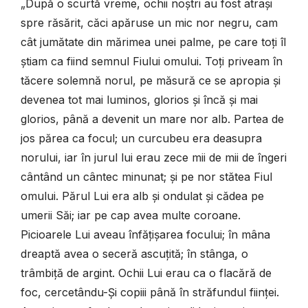
„După o scurtă vreme, ochii noștri au fost atrași
spre răsărit, căci apăruse un mic nor negru, cam
cât jumătate din mărimea unei palme, pe care toți îl
știam ca fiind semnul Fiului omului. Toți priveam în
tăcere solemnă norul, pe măsură ce se apropia și
devenea tot mai luminos, glorios și încă și mai
glorios, până a devenit un mare nor alb. Partea de
jos părea ca focul; un curcubeu era deasupra
norului, iar în jurul lui erau zece mii de mii de îngeri
cântând un cântec minunat; și pe nor stătea Fiul
omului. Părul Lui era alb și ondulat și cădea pe
umerii Săi; iar pe cap avea multe coroane.
Picioarele Lui aveau înfățișarea focului; în mâna
dreaptă avea o seceră ascuțită; în stânga, o
trâmbiță de argint. Ochii Lui erau ca o flacără de
foc, cercetându-Și copiii până în străfundul ființei.