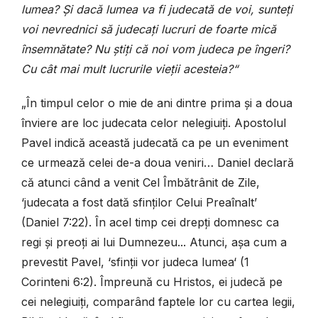
lumea? Și dacă lumea va fi judecată de voi, sunteți
voi nevrednici să judecați lucruri de foarte mică
însemnătate? Nu știți că noi vom judeca pe îngeri?
Cu cât mai mult lucrurile vieții acesteia?“
„În timpul celor o mie de ani dintre prima și a doua
înviere are loc judecata celor nelegiuiți. Apostolul
Pavel indică această judecată ca pe un eveniment
ce urmează celei de-a doua veniri… Daniel declară
că atunci când a venit Cel Îmbătrânit de Zile,
‘judecata a fost dată sfinților Celui Preaînalt’
(Daniel 7:22). În acel timp cei drepți domnesc ca
regi și preoți ai lui Dumnezeu... Atunci, așa cum a
prevestit Pavel, ‘sfinții vor judeca lumea‘ (1
Corinteni 6:2). Împreună cu Hristos, ei judecă pe
cei nelegiuiți, comparând faptele lor cu cartea legii,