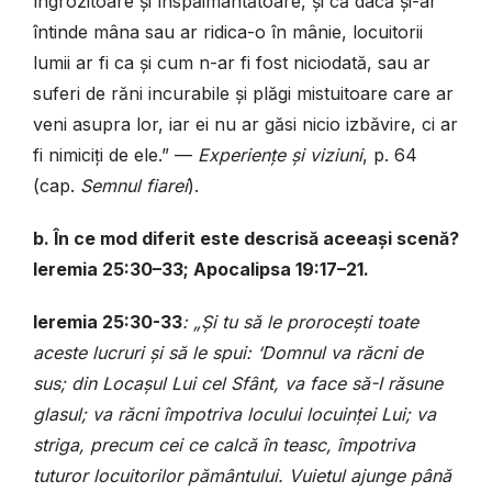
îngrozitoare și înspăimântătoare, și că dacă și-ar
întinde mâna sau ar ridica-o în mânie, locuitorii
lumii ar fi ca și cum n-ar fi fost niciodată, sau ar
suferi de răni incurabile și plăgi mistuitoare care ar
veni asupra lor, iar ei nu ar găsi nicio izbăvire, ci ar
fi nimiciți de ele.”
—
Experiențe și viziuni
, p. 64
(cap.
Semnul fiarei
).
b. În ce mod diferit este descrisă aceeași scenă?
Ieremia 25:30–33; Apocalipsa 19:17–21.
Ieremia 25:30-33
: „Și tu să le prorocești toate
aceste lucruri și să le spui: ‘Domnul va răcni de
sus; din Locașul Lui cel Sfânt, va face să-I răsune
glasul; va răcni împotriva locului locuinței Lui; va
striga, precum cei ce calcă în teasc, împotriva
tuturor locuitorilor pământului. Vuietul ajunge până