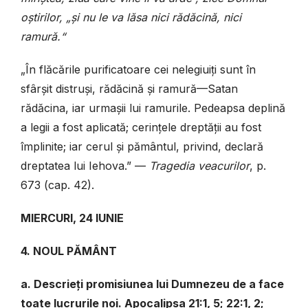
oștirilor, „și nu le va lăsa nici rădăcină, nici
ramură.“
„În flăcările purificatoare cei nelegiuiți sunt în
sfârșit distruși, rădăcină și ramură—Satan
rădăcina, iar urmașii lui ramurile. Pedeapsa deplină
a legii a fost aplicată; cerințele dreptății au fost
împlinite; iar cerul și pământul, privind, declară
dreptatea lui Iehova.”
—
Tragedia veacurilor
, p.
673 (cap. 42).
MIERCURI, 24 IUNIE
4. NOUL PĂMÂNT
a. Descrieți promisiunea lui Dumnezeu de a face
toate lucrurile noi. Apocalipsa 21:1, 5; 22:1, 2;