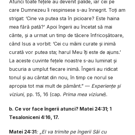
Atunci toate fețele au devenit palide, iar cei pe
care Dumnezeu îi respinsese s-au înnegrit. Toți am
strigat: ‘Cine va putea sta în picioare? Este haina
mea fără pată?’ Apoi îngerii au încetat să mai
cânte, și a urmat un timp de tăcere înfricoșătoare,
când Isus a vorbit: ‘Cei cu mâini curate și inimă
curată vor putea sta; harul Meu îți este de ajuns.’
La aceste cuvinte fețele noastre s-au luminat și
bucuria a umplut fiecare inimă. Îngerii au ridicat
tonul și au cântat din nou, în timp ce norul se
apropia tot mai mult de pământ.” —
Experiențe și
viziuni
, pp. 15, 16 (cap.
Prima mea viziune
).
b. Ce vor face îngerii atunci? Matei 24:31; 1
Tesaloniceni 4:16, 17.
Matei 24:31
: „El va trimite pe îngerii Săi cu