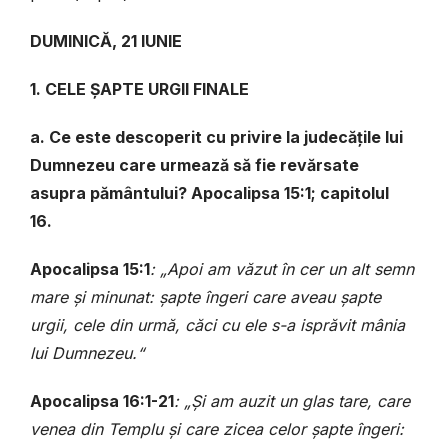
DUMINICĂ, 21 IUNIE
1. CELE ȘAPTE URGII FINALE
a. Ce este descoperit cu privire la judecățile lui
Dumnezeu care urmează să fie revărsate
asupra pământului? Apocalipsa 15:1; capitolul
16.
Apocalipsa 15:1
: „Apoi am văzut în cer un alt semn
mare și minunat: șapte îngeri care aveau șapte
urgii, cele din urmă, căci cu ele s-a isprăvit mânia
lui Dumnezeu.“
Apocalipsa 16:1-21
: „Și am auzit un glas tare, care
venea din Templu și care zicea celor șapte îngeri: