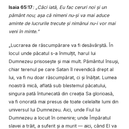
Isaia 65:17
: „Căci iată, Eu fac ceruri noi și un
pământ nou; așa că nimeni nu-și va mai aduce
aminte de lucrurile trecute și nimănui nu-i vor mai
veni în minte.”
„Lucrarea de răscumpărare va fi desăvârșită. În
locul unde păcatul s-a înmulțit, harul lui
Dumnezeu prisosește și mai mult. Pământul însuși,
chiar terenul pe care Satan îl revendică drept al
lui, va fi nu doar răscumpărat, ci și înălțat. Lumea
noastră mică, aflată sub blestemul păcatului,
singura pată întunecată din creația Sa glorioasă,
va fi onorată mai presus de toate celelalte lumi din
universul lui Dumnezeu. Aici, unde Fiul lui
Dumnezeu a locuit în omenire; unde Împăratul
slavei a trăit, a suferit și a murit — aici, când El va