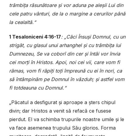
trâmbița răsunătoare și vor aduna pe aleșii Lui din
cele patru vânturi, de la o margine a cerurilor până
la cealaltă.“
1 Tesaloniceni 4:16-17
: „Căci Însuși Domnul, cu un
strigăt, cu glasul unui arhanghel și cu trâmbița lui
Dumnezeu, Se va coborî din cer și întâi vor învia
cei morți în Hristos. Apoi, noi cei vii, care vom fi
rămas, vom fi răpiți toți împreună cu ei în nori, ca
să întâmpinăm pe Domnul în văzduh; și astfel vom
fi totdeauna cu Domnul.“
„Păcatul a desfigurat și aproape a șters chipul
divin; dar Hristos a venit să refacă ce fusese
pierdut. El va schimba trupurile noastre umile și le
va face asemenea trupului Său glorios. Forma