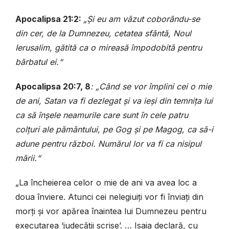
Apocalipsa 21:2:
„Și eu am văzut coborându-se
din cer, de la Dumnezeu, cetatea sfântă, Noul
Ierusalim, gătită ca o mireasă împodobită pentru
bărbatul ei.“
Apocalipsa 20:7, 8
: „Când se vor împlini cei o mie
de ani, Satan va fi dezlegat și va ieși din temnița lui
ca să înșele neamurile care sunt în cele patru
colțuri ale pământului, pe Gog și pe Magog, ca să-i
adune pentru război. Numărul lor va fi ca nisipul
mării.“
„La încheierea celor o mie de ani va avea loc a
doua înviere. Atunci cei nelegiuiți vor fi înviați din
morți și vor apărea înaintea lui Dumnezeu pentru
executarea ‘judecății scrise’. … Isaia declară, cu