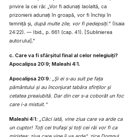
privire la cei răi: „Vor fi adunați laolaltă, ca
prizonierii adunați în groapă, vor fi închiși în
temniță și,
după multe zile, vor fi pedepsiți.
” (Isaia
24:22). — Ibid., p. 661 (cap. 41). [Sublinierea
autorului].”
c. Care va fi sfârșitul final al celor nelegiuiți?
Apocalipsa 20:9; Maleahi 4:1.
Apocalipsa 20:9
: „Și ei s-au suit pe fața
pământului și au înconjurat tabăra sfinților și
cetatea preaiubită. Dar din cer s-a coborât un foc
care i-a mistuit.“
Maleahi 4:1
: „Căci iată, vine ziua care va arde ca
un cuptor! Toți cei trufași și toți cei răi vor fi ca
miriștea; ziua care vine îi va arde”, zice Domnul