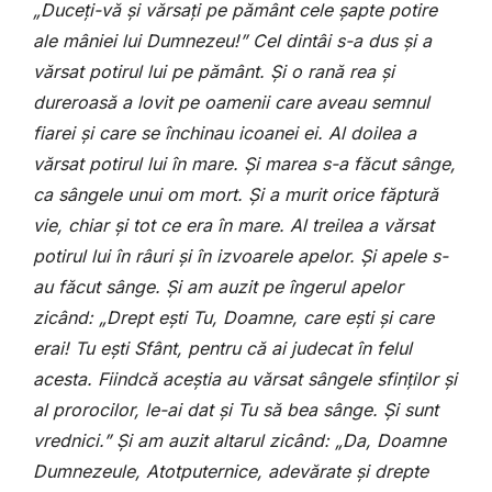
„Duceți-vă și vărsați pe pământ cele șapte potire
ale mâniei lui Dumnezeu!” Cel dintâi s-a dus și a
vărsat potirul lui pe pământ. Și o rană rea și
dureroasă a lovit pe oamenii care aveau semnul
fiarei și care se închinau icoanei ei. Al doilea a
vărsat potirul lui în mare. Și marea s-a făcut sânge,
ca sângele unui om mort. Și a murit orice făptură
vie, chiar și tot ce era în mare. Al treilea a vărsat
potirul lui în râuri și în izvoarele apelor. Și apele s-
au făcut sânge. Și am auzit pe îngerul apelor
zicând: „Drept ești Tu, Doamne, care ești și care
erai! Tu ești Sfânt, pentru că ai judecat în felul
acesta. Fiindcă aceștia au vărsat sângele sfinților și
al prorocilor, le-ai dat și Tu să bea sânge. Și sunt
vrednici.” Și am auzit altarul zicând: „Da, Doamne
Dumnezeule, Atotputernice, adevărate și drepte