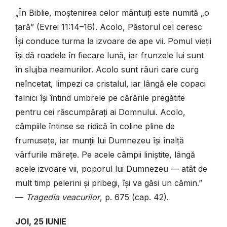
„În Biblie, moștenirea celor mântuiți este numită „o
țară” (Evrei 11:14–16). Acolo, Păstorul cel ceresc
Își conduce turma la izvoare de ape vii. Pomul vieții
își dă roadele în fiecare lună, iar frunzele lui sunt
în slujba neamurilor. Acolo sunt râuri care curg
neîncetat, limpezi ca cristalul, iar lângă ele copaci
falnici își întind umbrele pe cărările pregătite
pentru cei răscumpărați ai Domnului. Acolo,
câmpiile întinse se ridică în coline pline de
frumusețe, iar munții lui Dumnezeu își înalță
vârfurile mărețe. Pe acele câmpii liniștite, lângă
acele izvoare vii, poporul lui Dumnezeu — atât de
mult timp pelerini și pribegi, își va găsi un cămin.”
—
Tragedia veacurilor
, p. 675 (cap. 42).
JOI, 25 IUNIE