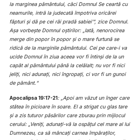
la marginea pământului, căci Domnul Se ceartă cu
neamurile, intră la judecată împotriva oricărei
făpturi și dă pe cei răi pradă sabiei’”, zice Domnul.
Așa vorbește Domnul oștirilor: „Iată, nenorocirea
merge din popor în popor și o mare furtună se
ridică de la marginile pământului. Cei pe care-i va
ucide Domnul în ziua aceea vor fi întinși de la un
capăt al pământului până la celălalt; nu vor fi nici
jeliți, nici adunați, nici îngropați, ci vor fi un gunoi
de pământ.“
Apocalipsa 19:17-21
: „Apoi am văzut un înger care
stătea în picioare în soare. El a strigat cu glas tare
și a zis tuturor păsărilor care zburau prin mijlocul
cerului: „Veniți, adunați-vă la ospățul cel mare al lui
Dumnezeu, ca să mâncați carnea împăraților,