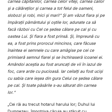
carnea căpitanilor, carnea celor viteji, carnea cailor
și a călăreților și carnea a tot felul de oameni,
slobozi și robi, mici și mari!” Și am văzut fiara și pe
împărații pământului și oștile lor, adunate ca să
facă război cu Cel ce ședea călare pe cal și cu
oastea Lui. Și fiara a fost prinsă. Și, împreună cu
ea, a fost prins prorocul mincinos, care făcuse
înaintea ei semnele cu care amăgise pe cei ce
primiseră semnul fiarei și se închinaseră icoanei ei.
Amândoi aceștia au fost aruncați de vii în iazul de
foc, care arde cu pucioasă. Iar ceilalți au fost uciși
cu sabia care ieșea din gura Celui ce ședea călare
pe cal. Și toate păsările s-au săturat din carnea
lor.“
„Cei răi au trecut hotarul harului lor; Duhul lui
Dumnezeu, împotriva căruia au stăruit cu