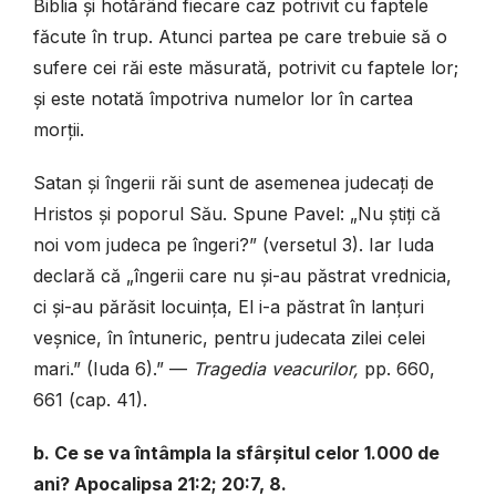
Biblia și hotărând fiecare caz potrivit cu faptele
făcute în trup. Atunci partea pe care trebuie să o
sufere cei răi este măsurată, potrivit cu faptele lor;
și este notată împotriva numelor lor în cartea
morții.
Satan și îngerii răi sunt de asemenea judecați de
Hristos și poporul Său. Spune Pavel: „Nu știți că
noi vom judeca pe îngeri?” (versetul 3). Iar Iuda
declară că „îngerii care nu și-au păstrat vrednicia,
ci și-au părăsit locuința, El i-a păstrat în lanțuri
veșnice, în întuneric, pentru judecata zilei celei
mari.” (Iuda 6).”
—
Tragedia veacurilor,
pp. 660,
661 (cap. 41).
b. Ce se va întâmpla la sfârșitul celor 1.000 de
ani? Apocalipsa 21:2; 20:7, 8.