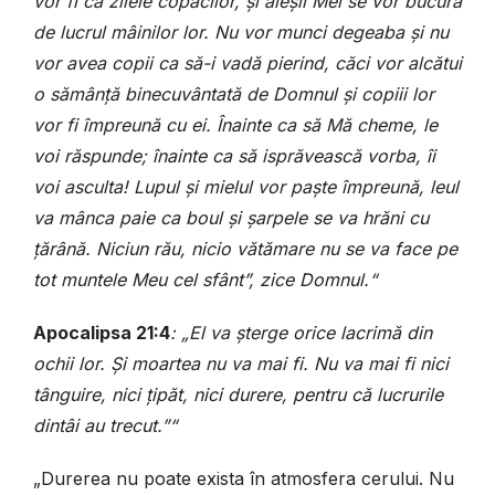
vor fi ca zilele copacilor, și aleșii Mei se vor bucura
de lucrul mâinilor lor. Nu vor munci degeaba și nu
vor avea copii ca să-i vadă pierind, căci vor alcătui
o sămânță binecuvântată de Domnul și copiii lor
vor fi împreună cu ei. Înainte ca să Mă cheme, le
voi răspunde; înainte ca să isprăvească vorba, îi
voi asculta! Lupul și mielul vor paște împreună, leul
va mânca paie ca boul și șarpele se va hrăni cu
țărână. Niciun rău, nicio vătămare nu se va face pe
tot muntele Meu cel sfânt”, zice Domnul.“
Apocalipsa 21:4
: „El va șterge orice lacrimă din
ochii lor. Și moartea nu va mai fi. Nu va mai fi nici
tânguire, nici țipăt, nici durere, pentru că lucrurile
dintâi au trecut.”“
„Durerea nu poate exista în atmosfera cerului. Nu