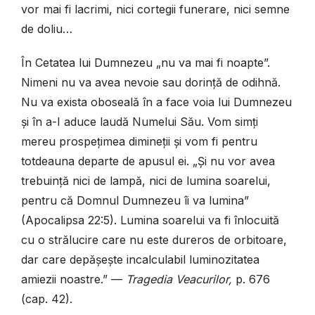
vor mai fi lacrimi, nici cortegii funerare, nici semne
de doliu…
În Cetatea lui Dumnezeu „nu va mai fi noapte”.
Nimeni nu va avea nevoie sau dorință de odihnă.
Nu va exista oboseală în a face voia lui Dumnezeu
și în a-I aduce laudă Numelui Său. Vom simți
mereu prospețimea dimineții și vom fi pentru
totdeauna departe de apusul ei. „
Ș
i nu vor avea
trebuință nici de lampă, nici de lumina soarelui,
pentru că Domnul Dumnezeu îi va lumina”
(Apocalipsa 22:5). Lumina soarelui va fi înlocuită
cu o strălucire care nu este dureros de orbitoare,
dar care depășește incalculabil luminozitatea
amiezii noastre.”
—
Tragedia Veacurilor,
p. 676
(cap. 42).