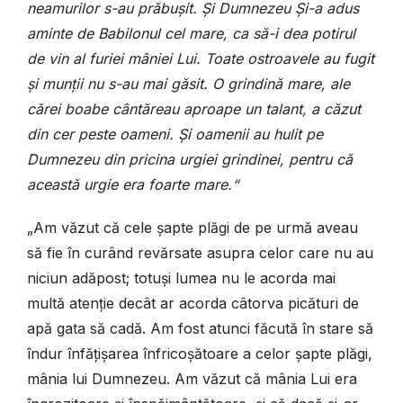
neamurilor s-au prăbușit. Și Dumnezeu Și-a adus
aminte de Babilonul cel mare, ca să-i dea potirul
de vin al furiei mâniei Lui. Toate ostroavele au fugit
și munții nu s-au mai găsit. O grindină mare, ale
cărei boabe cântăreau aproape un talant, a căzut
din cer peste oameni. Și oamenii au hulit pe
Dumnezeu din pricina urgiei grindinei, pentru că
această urgie era foarte mare.“
„Am văzut că cele șapte plăgi de pe urmă aveau
să fie în curând revărsate asupra celor care nu au
niciun adăpost; totuși lumea nu le acorda mai
multă atenție decât ar acorda câtorva picături de
apă gata să cadă. Am fost atunci făcută în stare să
îndur înfățișarea înfricoșătoare a celor șapte plăgi,
mânia lui Dumnezeu. Am văzut că mânia Lui era