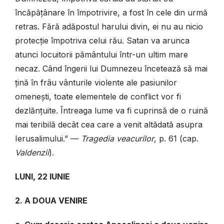
încăpățânare în împotrivire, a fost în cele din urmă
retras. Fără adăpostul harului divin, ei nu au nicio
protecție împotriva celui rău. Satan va arunca
atunci locuitorii pământului într-un ultim mare
necaz. Când îngerii lui Dumnezeu încetează să mai
țină în frâu vânturile violente ale pasiunilor
omenești, toate elementele de conflict vor fi
dezlănțuite. Întreaga lume va fi cuprinsă de o ruină
mai teribilă decât cea care a venit altădată asupra
Ierusalimului.”
—
Tragedia veacurilor
, p. 61 (cap.
Valdenzii
).
LUNI, 22 IUNIE
2. A DOUA VENIRE