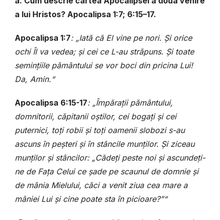
a. Cum descrie cartea Apocalipsei a doua venire
a lui Hristos? Apocalipsa 1:7; 6:15–17.
Apocalipsa 1:7
: „Iată că El vine pe nori. Și orice
ochi Îl va vedea; și cei ce L-au străpuns. Și toate
semințiile pământului se vor boci din pricina Lui!
Da, Amin.“
Apocalipsa 6:15-17
: „Împărații pământului,
domnitorii, căpitanii oștilor, cei bogați și cei
puternici, toți robii și toți oamenii slobozi s-au
ascuns în peșteri și în stâncile munților. Și ziceau
munților și stâncilor: „Cădeți peste noi și ascundeți-
ne de Fața Celui ce șade pe scaunul de domnie și
de mânia Mielului, căci a venit ziua cea mare a
mâniei Lui și cine poate sta în picioare?”“