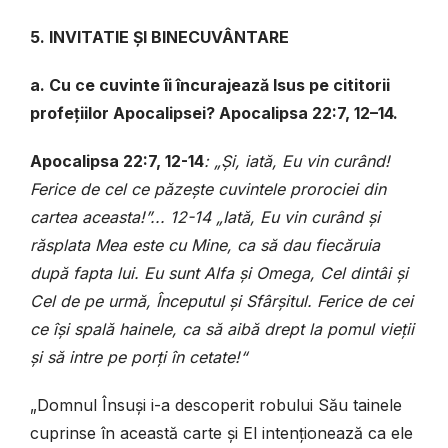
5. INVITATIE ȘI BINECUVÂNTARE
a. Cu ce cuvinte îi încurajează Isus pe cititorii
profețiilor Apocalipsei? Apocalipsa 22:7, 12–14.
Apocalipsa 22:7, 12-14
: „Și, iată, Eu vin curând!
Ferice de cel ce păzește cuvintele prorociei din
cartea aceasta!”...
12-14
„Iată, Eu vin curând și
răsplata Mea este cu Mine, ca să dau fiecăruia
după fapta lui. Eu sunt Alfa și Omega, Cel dintâi și
Cel de pe urmă, Începutul și Sfârșitul. Ferice de cei
ce își spală hainele, ca să aibă drept la pomul vieții
și să intre pe porți în cetate!“
„Domnul Însuși i-a descoperit robului Său tainele
cuprinse în această carte și El intenționează ca ele