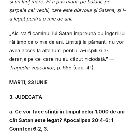
și un lanț mare. El a pus mâna pe balaur, pe
șarpele cel vechi, care este diavolul și Satana, și l-
a legat pentru o mie de ani.“
„Aici va fi căminul lui Satan împreună cu îngerii lui
răi timp de o mie de ani. Limitați la pământ, nu vor
avea acces la alte lumi pentru a-i ispiti și a-i
deranja pe cei care nu au căzut niciodată.”
—
Tragedia veacurilor
, p. 659 (cap. 41).
MARȚI, 23 IUNIE
3. JUDECATA
a. Ce vor face sfinții în timpul celor 1.000 de ani
cât Satan este legat? Apocalipsa 20:4–6; 1
Corinteni 6:2, 3.