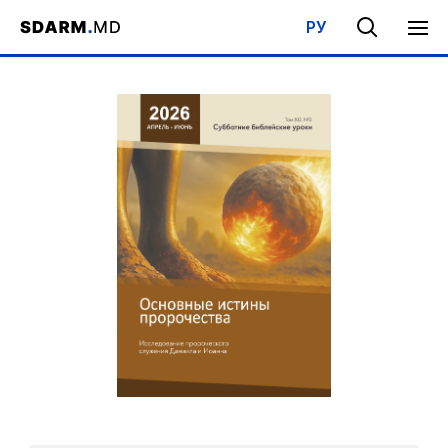
РУ
Acasa
/
Bibliotecă
/
Şcoala de Sabat
/
Elemente fundamentale ale