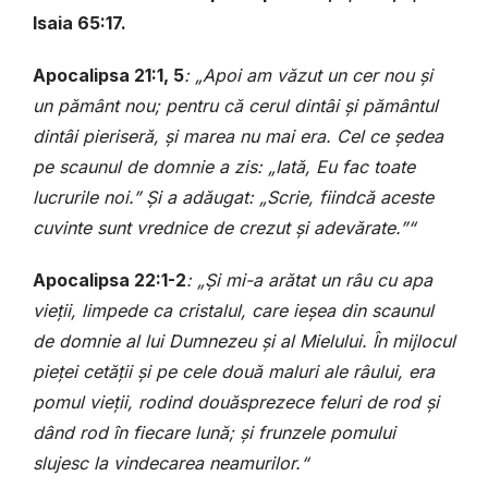
Isaia 65:17.
Apocalipsa 21:1, 5
: „Apoi am văzut un cer nou și
un pământ nou; pentru că cerul dintâi și pământul
dintâi pieriseră, și marea nu mai era. Cel ce ședea
pe scaunul de domnie a zis: „Iată, Eu fac toate
lucrurile noi.” Și a adăugat: „Scrie, fiindcă aceste
cuvinte sunt vrednice de crezut și adevărate.”“
Apocalipsa 22:1-2
: „Și mi-a arătat un râu cu apa
vieții, limpede ca cristalul, care ieșea din scaunul
de domnie al lui Dumnezeu și al Mielului. În mijlocul
pieței cetății și pe cele două maluri ale râului, era
pomul vieții, rodind douăsprezece feluri de rod și
dând rod în fiecare lună; și frunzele pomului
slujesc la vindecarea neamurilor.“