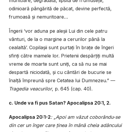
muritoare, degradată, lipsită de frumusețe,
odinioară pângărită de păcat, devine perfectă,
frumoasă și nemuritoare…
Îngerii ‘vor aduna pe aleșii Lui din cele patru
vânturi, de la o margine a cerurilor până la
cealaltă’. Copilașii sunt purtați în brațe de îngeri
sfinți către mamele lor. Prietenii despărțiți multă
vreme de moarte sunt uniți, ca să nu se mai
despartă niciodată, și cu cântări de bucurie se
înalță împreună spre Cetatea lui Dumnezeu.”
—
Tragedia veacurilor
, p. 645 (cap. 40).
c. Unde va fi pus Satan? Apocalipsa 20:1, 2.
Apocalipsa 20:1-2
: „Apoi am văzut coborându-se
din cer un înger care ținea în mână cheia adâncului