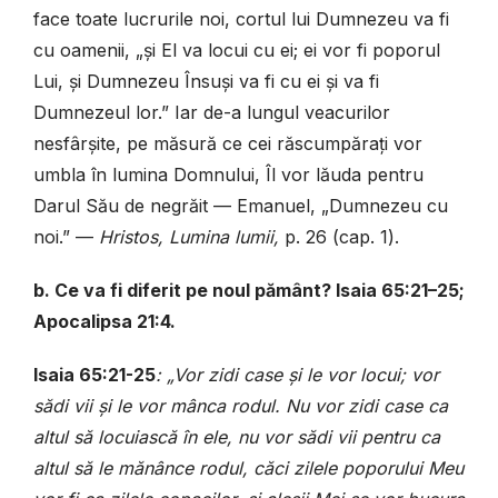
face toate lucrurile noi, cortul lui Dumnezeu va fi
cu oamenii, „și El va locui cu ei; ei vor fi poporul
Lui, și Dumnezeu Însuși va fi cu ei și va fi
Dumnezeul lor.” Iar de-a lungul veacurilor
nesfârșite, pe măsură ce cei răscumpărați vor
umbla în lumina Domnului, Îl vor lăuda pentru
Darul Său de negrăit — Emanuel, „Dumnezeu cu
noi.” —
Hristos, Lumina lumii,
p. 26 (cap. 1).
b. Ce va fi diferit pe noul pământ? Isaia 65:21–25;
Apocalipsa 21:4.
Isaia 65:21-25
: „Vor zidi case și le vor locui; vor
sădi vii și le vor mânca rodul. Nu vor zidi case ca
altul să locuiască în ele, nu vor sădi vii pentru ca
altul să le mănânce rodul, căci zilele poporului Meu