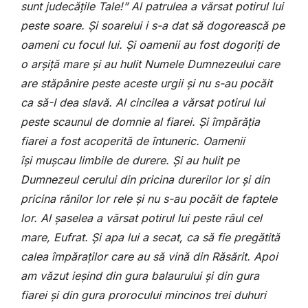
sunt judecățile Tale!” Al patrulea a vărsat potirul lui
peste soare. Și soarelui i s-a dat să dogorească pe
oameni cu focul lui. Și oamenii au fost dogoriți de
o arșiță mare și au hulit Numele Dumnezeului care
are stăpânire peste aceste urgii și nu s-au pocăit
ca să-I dea slavă. Al cincilea a vărsat potirul lui
peste scaunul de domnie al fiarei. Și împărăția
fiarei a fost acoperită de întuneric. Oamenii
își
mușcau limbile de durere. Și au hulit pe
Dumnezeul cerului din pricina durerilor lor și din
pricina rănilor lor rele și nu s-au pocăit de faptele
lor. Al șaselea a vărsat potirul lui peste râul cel
mare, Eufrat. Și apa lui a secat, ca să fie pregătită
calea împăraților care au să vină din Răsărit. Apoi
am văzut ieșind din gura balaurului și din gura
fiarei și din gura prorocului mincinos trei duhuri