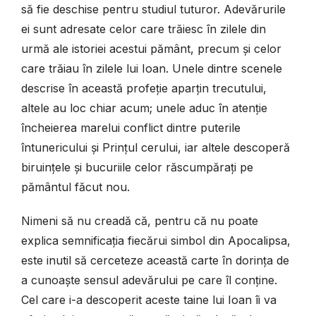
să fie deschise pentru studiul tuturor. Adevărurile
ei sunt adresate celor care trăiesc în zilele din
urmă ale istoriei acestui pământ, precum și celor
care trăiau în zilele lui Ioan. Unele dintre scenele
descrise în această profeție aparțin trecutului,
altele au loc chiar acum; unele aduc în atenție
încheierea marelui conflict dintre puterile
întunericului și Prințul cerului, iar altele descoperă
biruințele și bucuriile celor răscumpărați pe
pământul făcut nou.
Nimeni să nu creadă că, pentru că nu poate
explica semnificația fiecărui simbol din Apocalipsa,
este inutil să cerceteze această carte în dorința de
a cunoaște sensul adevărului pe care îl conține.
Cel care i-a descoperit aceste taine lui Ioan îi va