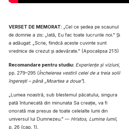
VERSET DE MEMORAT
: „Cel ce ședea pe scaunul
de domnie a zis: „Iată, Eu fac toate lucrurile noi.” Și
a adăugat: „Scrie, fiindcă aceste cuvinte sunt
vrednice de crezut și adevărate.” (Apocalipsa 21:5)
Recomandare pentru studiu:
Experiențe și viziuni,
pp. 279–295 (
Încheierea vestirii celei de a treia solii
îngerești – până „Moartea a doua”
).
„Lumea noastră, sub blestemul păcatului, singura
pată întunecată din minunata Sa creație, va fi
onorată mai presus de toate celelalte lumi din
universul lui Dumnezeu.”
—
Hristos, Lumina lumii
,
p. 26 (cap. 1).