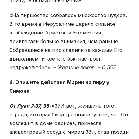
они суть обнаженные мечи».
«На пиршество собралось множество иудеев.
В то время в Иерусалиме царило сильное
возбуждение. Христос и Его миссия
привлекали больше внимания, чем раньше.
Собравшиеся на пир следили за каждым Его
движением, и кое-кто был настроен
недружелюбно».
– Желание веков. – С.557
.
б. Опишите действия Марии на пиру у
Симона.
От Луки 7:37, 38:
«
37
И вот, женщина того
города, которая была грешница, узнав, что Он
возлежит в доме фарисея, принесла
алавастровый сосуд с миром
38
и, став позади