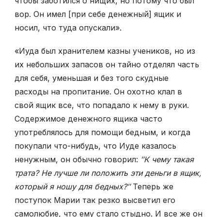
чтобы заботился о нищих, но потому что был
вор. Он имел [при себе денежный] ящик и
носил, что туда опускали».
«Иуда был хранителем казны учеников, но из
их небольших запасов он тайно отделял часть
для себя, уменьшая и без того скудные
расходы на пропитание. Он охотно клал в
свой ящик все, что попадало к нему в руки.
Содержимое денежного ящика часто
употреблялось для помощи бедным, и когда
покупали что-нибудь, что Иуде казалось
ненужным, он обычно говорил:
″К чему такая
трата? Не лучше ли положить эти деньги в ящик,
который я ношу для бедных?″
Теперь же
поступок Марии так резко высветил его
самолюбие, что ему стало стыдно. И все же он