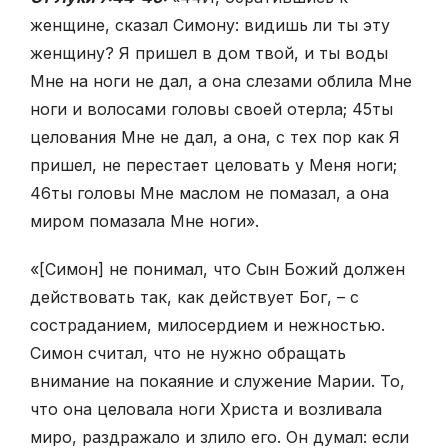
женщине, сказал Симону: видишь ли ты эту
женщину? Я пришел в дом твой, и ты воды
Мне на ноги не дал, а она слезами облила Мне
ноги и волосами головы своей отерла;
45
ты
целования Мне не дал, а она, с тех пор как Я
пришел, не перестает целовать у Меня ноги;
46
ты головы Мне маслом не помазал, а она
миром помазала Мне ноги».
«[Симон] не понимал, что Сын Божий должен
действовать так, как действует Бог, – с
состраданием, милосердием и нежностью.
Симон считал, что не нужно обращать
внимание на покаяние и служение Марии. То,
что она целовала ноги Христа и возливала
миро, раздражало и злило его. Он думал: если