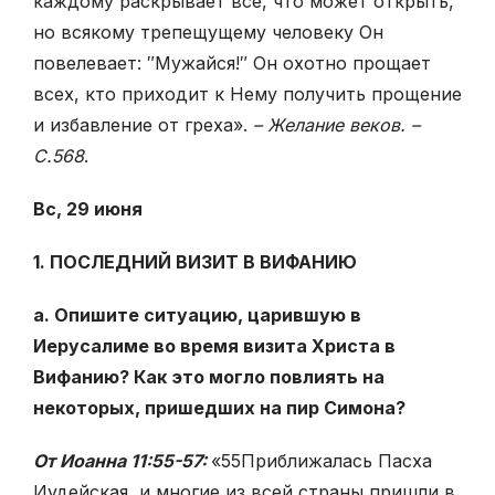
каждому раскрывает все, что может открыть,
но всякому трепещущему человеку Он
повелевает: ″Мужайся!″ Он охотно прощает
всех, кто приходит к Нему получить прощение
и избавление от греха».
– Желание веков. –
С.568
.
Вс, 29 июня
1. ПОСЛЕДНИЙ ВИЗИТ В ВИФАНИЮ
а. Опишите ситуацию, царившую в
Иерусалиме во время визита Христа в
Вифанию? Как это могло повлиять на
некоторых, пришедших на пир Симона?
От Иоанна 11:55-57:
«
55
Приближалась Пасха
Иудейская, и многие из всей страны пришли в