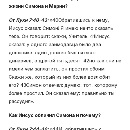
жизни Симона и Марии?
От Луки 7:40-43:
«
40
Обратившись к нему,
Иисус сказал: Симон! Я имею нечто сказать
тебе. Он говорит: скажи, Учитель.
41
Иисус
сказал: у одного заимодавца было два
должника: один должен был пятьсот
динариев, а другой пятьдесят,
42
но как они не
имели чем заплатить, он простил обоим.
Скажи же, который из них более возлюбит
его?
43
Симон отвечал: думаю, тот, которому
более простил. Он сказал ему: правильно ты
рассудил».
Как Иисус обличил Симона и почему?
От Луки 7:44-46:
«
44
И, обратившись к