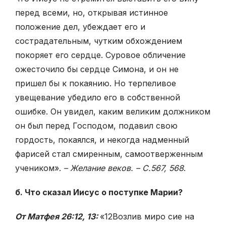
перед всеми, но, открывая истинное
положение дел, убеждает его и
сострадательным, чутким обхождением
покоряет его сердце. Суровое обличение
ожесточило бы сердце Симона, и он не
пришел бы к покаянию. Но терпеливое
увещевание убедило его в собственной
ошибке. Он увидел, каким великим должником
он был перед Господом, подавил свою
гордость, покаялся, и некогда надменный
фарисей стал смиренным, самоотверженным
учеником».
– Желание веков. – С.567, 568
.
б. Что сказал Иисус о поступке Марии?
От Матфея 26:12, 13:
«
12
Возлив миро сие на