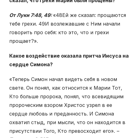
сказал, что грехи Марии были прощены?
От Луки 7:48, 49:
«
48
Ей же сказал: прощаются
тебе грехи.
49
И возлежавшие с Ним начали
говорить про себя: кто это, что и грехи
прощает?».
Какое воздействие оказала притча Иисуса на
сердце Симона?
«Теперь Симон начал видеть себя в новом
свете. Он понял, как относится к Марии Тот,
Кто больше пророка, понял, что всевидящим
пророческим взором Христос узрел в ее
сердце любовь и преданность. И Симона
охватил стыд, при мысли, что он находится в
присутствии Того, Кто превосходит его».
–