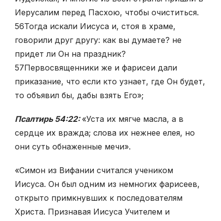
Иерусалим перед Пасхою, чтобы очиститься.
56
Тогда искали Иисуса и, стоя в храме,
говорили друг другу: как вы думаете? не
придет ли Он на праздник?
57
Первосвященники же и фарисеи дали
приказание, что если кто узнает, где Он будет,
то объявил бы, дабы взять Его»;
Псалтирь 54:22:
«Уста их мягче масла, а в
сердце их вражда; слова их нежнее елея, но
они суть обнаженные мечи».
«Симон из Вифании считался учеником
Иисуса. Он был одним из немногих фарисеев,
открыто примкнувших к последователям
Христа. Признавая Иисуса Учителем и