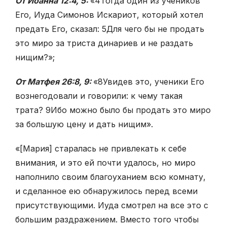
От Иоанна 12:4, 5:
«
4
Тогда один из учеников
Его, Иуда Симонов Искариот, который хотел
предать Его, сказал:
5
Для чего бы не продать
это миро за триста динариев и не раздать
нищим?»;
От Матфея 26:8, 9:
«8Увидев это, ученики Его
вознегодовали и говорили: к чему такая
трата? 9Ибо можно было бы продать это миро
за большую цену и дать нищим».
«[Мария] старалась не привлекать к себе
внимания, и это ей почти удалось, но миро
наполнило своим благоуханием всю комнату,
и сделанное ею обнаружилось перед всеми
присутствующими. Иуда смотрел на все это с
большим раздражением. Вместо того чтобы