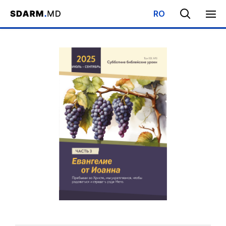
RO
Начало
/
Библиотека
/
Субботняя Школа
/
Евангелие от Иоанна 