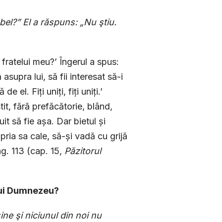
bel?” El a răs­puns: „Nu ştiu.
l fratelui meu?’ Îngerul a spus:
 asupra lui, să fii interesat să-i
el. Fiți uniți, fiți uniți.’
it, fără prefăcătorie, blând,
t să fie așa. Dar bietul și
ria sa cale, să-și vadă cu grijă
pag. 113 (cap. 15,
Păzitorul
 lui Dumnezeu?
ine şi niciunul din noi nu