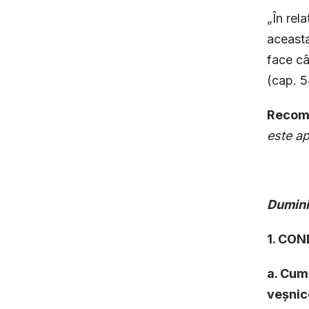
„În rel
aceasta
face câ
(cap. 
Recoma
este a
Dumin
1. CON
a. Cum 
veșnic