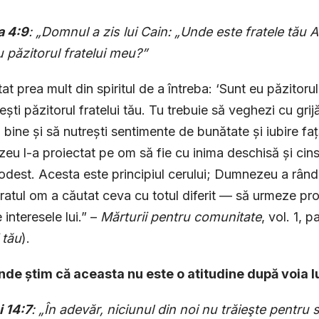
 4:9
: „Domnul a zis lui Cain: „Unde este fratele tău A
 păzitorul fratelui meu?”
tat prea mult din spiritul de a întreba: ‘Sunt eu păzitoru
ești păzitorul fratelui tău. Tu trebuie să veghezi cu grijă
ine și să nutrești sentimente de bunătate și iubire față de 
u l-a proiectat pe om să fie cu inima deschisă și cinst
odest. Acesta este principiul cerului; Dumnezeu a rândui
ratul om a căutat ceva cu totul diferit — să urmeze prop
 interesele lui.” –
Mărturii pentru comunitate
, vol. 1, 
 tău
).
unde știm că aceasta nu este o atitudine după voia
 14:7
: „În adevăr, niciunul din noi nu trăieşte pentru s