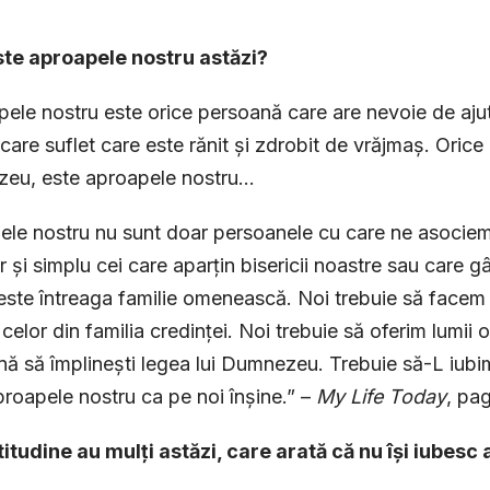
ste aproapele nostru astăzi?
ele nostru este orice persoană care are nevoie de aju
ecare suflet care este rănit și zdrobit de vrăjmaș. Orice
eu, este aproapele nostru…
le nostru nu sunt doar persoanele cu care ne asociem și
r și simplu cei care aparțin bisericii noastre sau care 
este întreaga familie omenească. Noi trebuie să fa­cem 
 celor din familia credinței. Noi trebuie să oferim lumii
nă să împlinești legea lui Dumnezeu. Trebuie să-L iu
proapele nostru ca pe noi înșine.” –
My Life Today
, pa
titudine au mulți astăzi, care arată că nu își iubesc