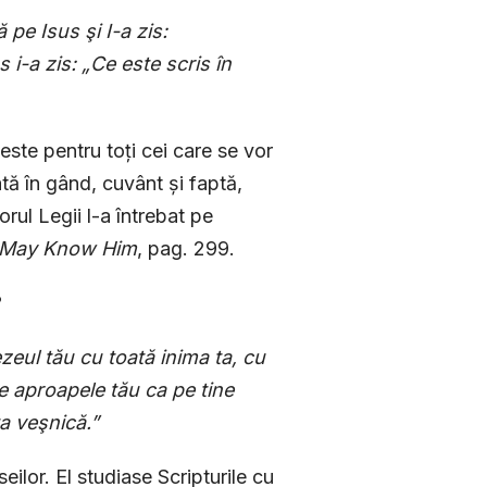
 pe Isus şi I-a zis:
i-a zis: „Ce este scris în
 este pentru toți cei care se vor
ă în gând, cuvânt și faptă,
rul Legii l-a întrebat pe
I May Know Him
, pag. 299.
?
eul tău cu toată inima ta, cu
 pe aproapele tău ca pe tine
ţa veşnică.”
seilor. El studiase Scripturile cu