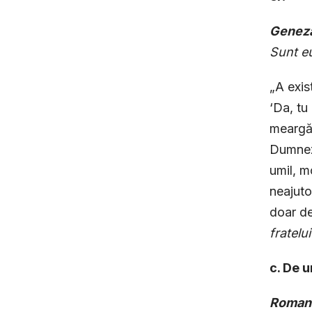
Geneza
Sunt eu
„A exis
‘Da, tu 
meargă b
Dumneze
umil, m
neajuto
doar de
fratelui
c. De 
Romani