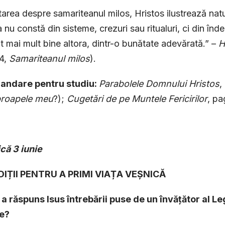
atarea despre samariteanul milos, Hristos ilustrează natur
 nu constă din sisteme, crezuri sau ritualuri, ci din îndep
t mai mult bine altora, dintr-o bunătate adevărată.” –
H
54,
Samariteanul milos
).
ndare pentru studiu:
Parabolele Domnului Hristos
,
proapele meu
?);
Cugetări de pe Muntele Fericirilor
, pa
ică
3 iunie
DIȚII PENTRU A PRIMI VIAȚA VEȘNICĂ
a răspuns Isus întrebării puse de un învățător al Leg
e?