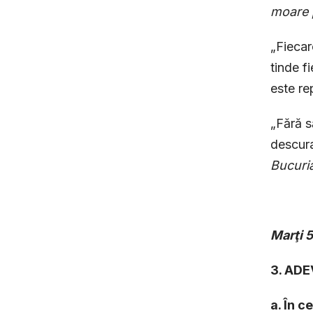
moare 
„Fiecare
tinde f
este rep
„Fără să
descura
Bucuri
Marţi
5
3. AD
a. În 