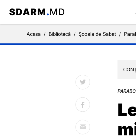
Acasa
/
Bibliotecă
/
Şcoala de Sabat
/
Parab
CON
PARABO
Le
m