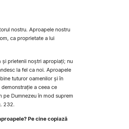
torul nostru. Aproapele nostru
 om, ca proprietate a lui
 prietenii noștri apropiați; nu
gândesc la fel ca noi. Aproapele
bine tuturor oamenilor și în
 o demonstrație a ceea ce
bim pe Dumnezeu în mod suprem
g. 232.
 aproape­le? Pe cine copiază