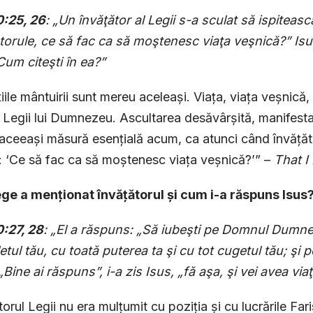
0:25, 26
: „Un învăţător al Legii s-a sculat să ispitească
torule, ce să fac ca să moştenesc viaţa veşnică?” Isus 
um citeşti în ea?”
iile mântuirii sunt mereu aceleași. Viața, viața veșnică,
Legii lui Dumnezeu. Ascultarea desăvârșită, manifestat
 aceeași măsură esențială acum, ca atunci când învățăto
: ‘Ce să fac ca să moștenesc viața veșnică?’” –
That 
ege a menționat învățătorul și cum i-a răspuns Isus
0:27, 28
: „El a răspuns: „Să iubeşti pe Domnul Dumnez
letul tău, cu toată puterea ta şi cu tot cugetul tău; şi
”„Bine ai răspuns”, i-a zis Isus, „fă aşa, şi vei avea via
orul Legii nu era mulțumit cu poziția și cu lucrările Fari