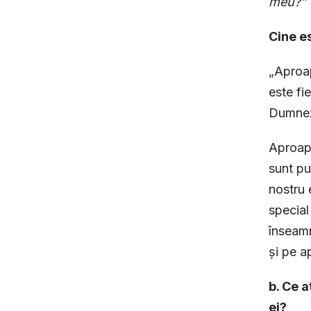
meu?”
Cine e
„Aproap
este fi
Dumnez
Aproape
sunt pu
nostru 
special
înseam
și pe a
b. Ce a
ei?