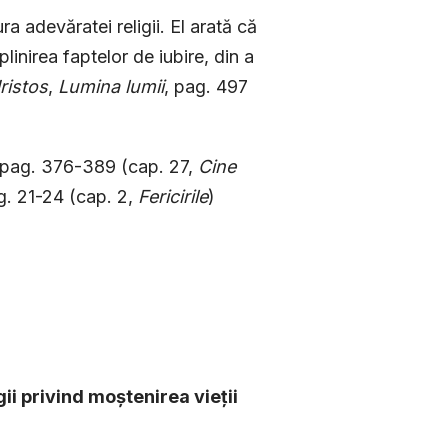
a adevă­ratei religii. El arată că
linirea faptelor de iubire, din a
ristos
,
Lumina lumii
, pag. 497
 pag. 376-389 (cap. 27,
Cine
g. 21-24 (cap. 2,
Fericirile
)
ii pri­vind moștenirea vieții