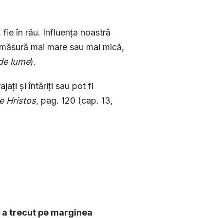
, fie în rău. Influența noastră
r-o măsură mai mare sau mai mică,
de lume
).
ați și întăriți sau pot fi
e Hristos
, pag. 120 (cap. 13,
e a trecut pe marginea