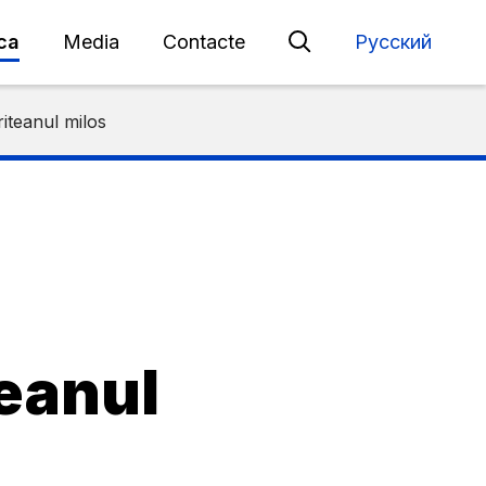
eca
Media
Contacte
Русский
iteanul milos
teanul