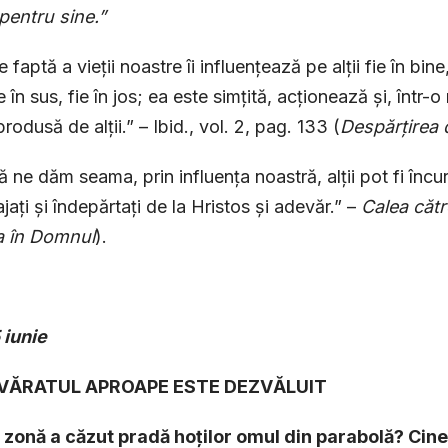
pentru sine.”
 faptă a vieții noastre îi influențează pe alții fie în bine
ie în sus, fie în jos; ea este simțită, acționează și, înt
rodusă de alții.” – Ibid., vol. 2, pag. 133 (
Despărțirea 
 ne dăm seama, prin influența noastră, alții pot fi încuraj
jați și îndepărtați de la Hristos și adevăr.” –
Calea cătr
a în Domnul
).
 iunie
EVĂRATUL APROAPE ESTE DEZVĂLUIT
ce zonă a căzut pradă hoților omul din parabolă? Cin