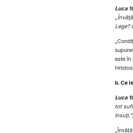
Luca 1
„Învăţă
Lege? C
„Condiț
supune 
este în
Hristos
b. Ce l
Luca 1
tot suf
însuţi.
„Învățăt