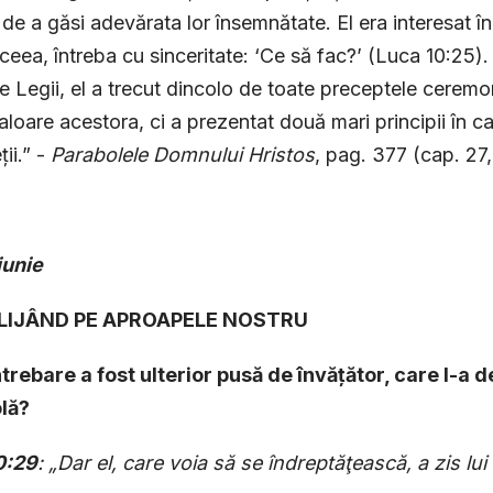
 de a găsi adevărata lor însemnătate. El era interesat 
aceea, întreba cu sinceritate: ‘Ce să fac?’ (Luca 10:25). 
le Legii, el a trecut dincolo de toate preceptele ceremon
valoare acestora, ci a prezentat două mari principii în 
ții.” -
Parabolele Domnului Hris­tos
, pag. 377 (cap. 27
iunie
GLIJÂND PE APROAPELE NOSTRU
ntrebare a fost ulterior pusă de învățător, care l-a 
lă?
0:29
: „Dar el, care voia să se îndreptăţească, a zis lu