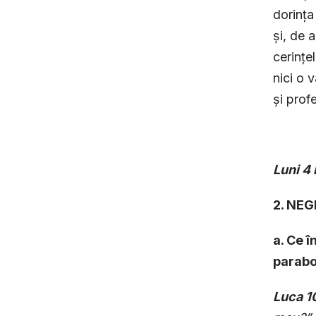
dorința
și, de 
cerințe
nici o 
și profe
Luni
4 
2. NE
a. Ce î
parabo
Luca 1