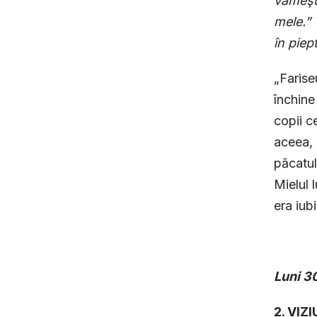
vameşul
mele.” 
în piep
„Farise
închine
copii c
aceea, 
păcatul
Mielul 
era iub
Luni
30
2. VIZ