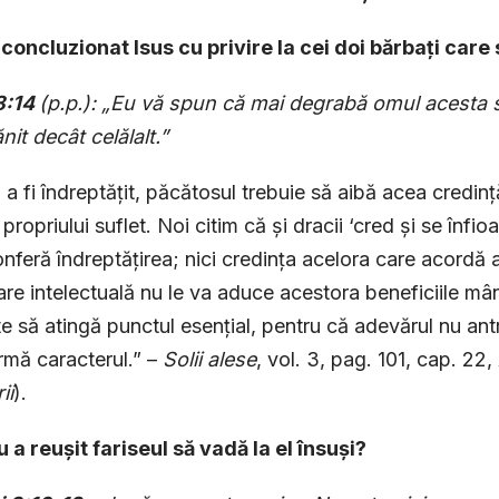
 concluzionat Isus cu privire la cei doi bărbați care
8:14
(p.p.): „Eu vă spun că mai degrabă omul acesta s
nit decât celălalt.”
 a fi îndreptățit, păcătosul trebuie să aibă acea credinț
propriului suflet. Noi citim că și dracii ‘cred și se înfio
onferă îndreptățirea; nici credința acelora care acordă a
re intelectuală nu le va aduce acestora bene­ficiile mân
e să atingă punctul esențial, pentru că adevărul nu ant
rmă caracterul.” –
Solii alese
, vol. 3, pag. 101, cap. 22,
ii
).
u a reușit fariseul să vadă la el însuși?