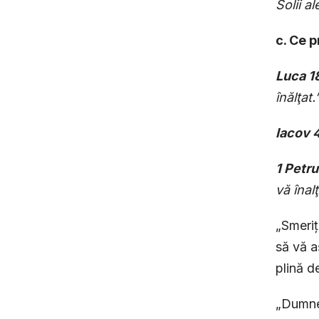
Solii a
c. Ce p
Luca 1
înălţat.
Iacov 
1 Petru
vă înalţ
„Smeriți
să vă a
plină de
„Dumnez