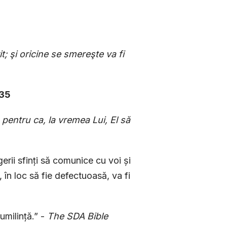
?
t; şi oricine se smereşte va fi
35
pentru ca, la vremea Lui, El să
erii sfinți să co­munice cu voi și
în loc să fie defectuoasă, va fi
umilință.” -
The SDA Bible