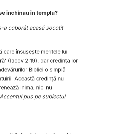
 se închi­nau în templu?
-a coborât aca­să socotit
ă care însușește meritele lui
ară’ (Iacov 2:19), dar credința lor
devărurilor Bibliei o simplă
tuirii. Această credință nu
renează inima, nici nu
Accentul pus pe subiectul