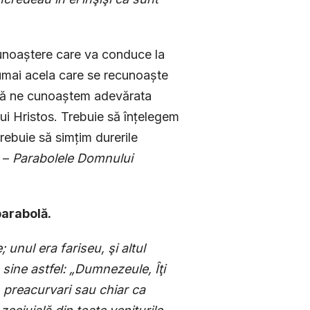
cunoaștere care va conduce la
Numai acela care se recunoaște
 să ne cunoaștem adevărata
ui Hristos. Trebuie să înțelegem
Trebuie să simțim durerile
” –
Parabolele Domnului
 parabolă.
unul era fari­seu, şi altul
 sine astfel: „Dumnezeule, Îţi
, preacurvari sau chiar ca