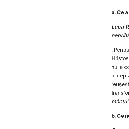
a. Ce a
Luca 1
neprihă
„Pentru
Hristos 
nu le c
accepta
reușeșt
transfo
mântuir
b. Ce n