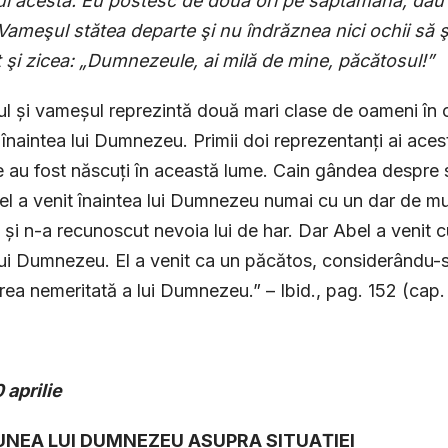
 acesta. Eu postesc de două ori pe săptămână, dau ze
Vameşul stătea departe şi nu îndrăznea nici ochii să şi
t şi zicea: „Dumnezeule, ai milă de mine, păcătosul!”
ul și vameșul reprezintă două mari clase de oameni în c
 înaintea lui Dumnezeu. Primii doi reprezentanți ai acesto
e au fost născuți în această lume. Cain gândea despre s
el a venit înaintea lui Dumnezeu numai cu un dar de mulț
 și n-a recunoscut nevoia lui de har. Dar Abel a venit c
lui Dumnezeu. El a venit ca un păcătos, considerându-s
irea nemeritată a lui Dumnezeu.” – Ibid., pag. 152 (cap.
 aprilie
IUNEA LUI DUMNEZEU ASUPRA SITUAȚIEI