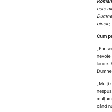
Romani
este ni
Dumneze
binele,
Cum pu
„Farise
nevoie 
laude. 
Dumnez
„Mulți 
nespus 
mulțume
când nu