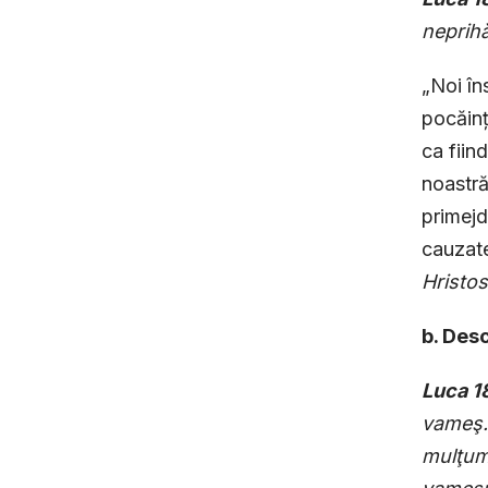
neprihăn
„Noi în
pocăinț
ca fiin
noastră
primejd
cauzate
Hristos
b. Desc
Luca 1
vameş. 
mulţume