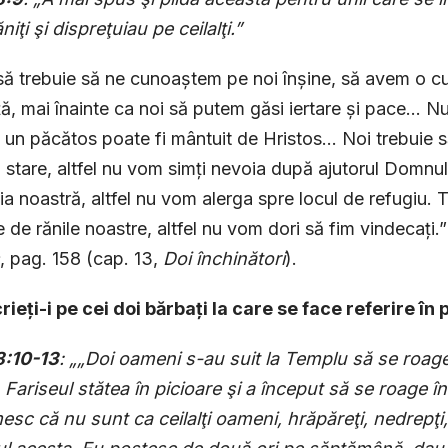
iţi şi dispreţuiau pe ceilalţi.”
să trebuie să ne cunoaștem pe noi înșine, să avem o 
ă, mai înainte ca noi să putem găsi iertare și pace… 
d un păcătos poate fi mântuit de Hristos… Noi trebuie
 stare, altfel nu vom simți nevoia după ajutorul Domnul
ia noastră, altfel nu vom alerga spre locul de refugiu. 
 de rănile noastre, altfel nu vom dori să fim vindecați.
, pag. 158 (cap. 13,
Doi închinători
).
rieți-i pe cei doi bărbați la care se face referire în
8:10-13
: „„Doi oameni s-au suit la Templu să se roage; 
Fariseul stătea în picioare şi a început să se roage în
sc că nu sunt ca ceilalţi oameni, hrăpăreţi, nedrepţi