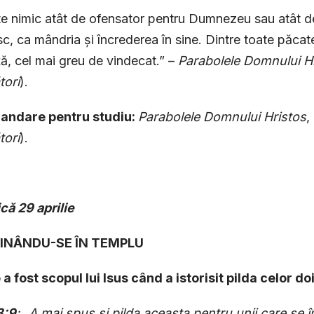
e nimic atât de ofensator pentru Dumnezeu sau atât de
, ca mândria și încrederea în sine. Dintre toate păcatel
ă, cel mai greu de vindecat.” –
Parabolele Domnului H
tori
).
ndare pentru studiu:
Parabolele Domnului Hristos
,
tori
).
ică
29 aprilie
CHINÂNDU-SE ÎN TEMPLU
 a fost scopul lui Isus când a istorisit pilda celor do
8:9
: „A mai spus şi pilda aceasta pentru unii care se î