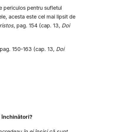
 periculos pentru sufletul
e, acesta este cel mai lipsit de
ristos
, pag. 154 (cap. 13,
Doi
 pag. 150-163 (cap. 13,
Doi
i închinători?
ncredeau în ei înşişi că sunt