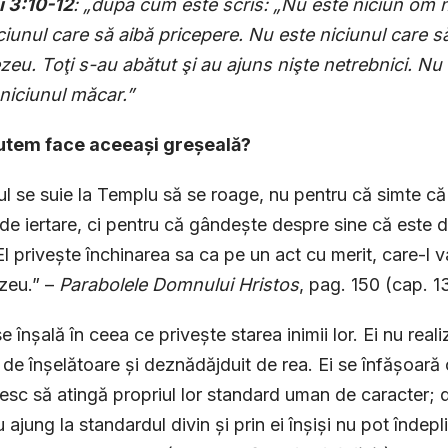
 3:10-12
: „după cum este scris: „Nu este niciun om n
ciunul care să aibă pricepere. Nu este niciunul care s
u. Toţi s-au abătut şi au ajuns nişte netreb­nici. Nu 
 niciunul măcar.”
tem face aceeași greșeală?
ul se suie la Templu să se roage, nu pentru că simte că
de iertare, ci pentru că gândește despre sine că este d
El privește închinarea sa ca pe un act cu merit, care-l 
eu.” –
Parabolele Domnului Hristos
, pag. 150 (cap. 1
se înșală în ceea ce privește starea inimii lor. Ei nu rea
de înșelătoare și deznădăjduit de rea. Ei se înfășoară c
sc să atingă propriul lor standard uman de caracter; 
 ajung la standardul divin și prin ei înșiși nu pot îndepl