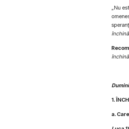
„Nu est
omenesc
speranț
închină
Recoma
închină
Dumin
1. ÎN
a. Care
Luca 1