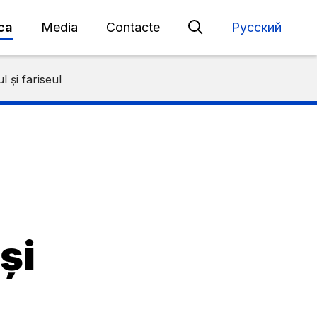
eca
Media
Contacte
Русский
l și fariseul
și