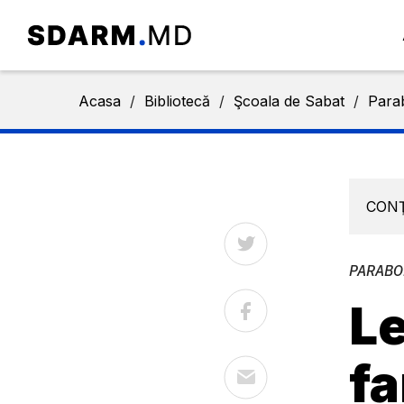
Acasa
/
Bibliotecă
/
Şcoala de Sabat
/
Parab
CON
PARABO
Le
fa