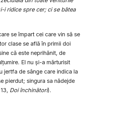
ciuială din toate veniturile
-i ridice spre cer; ci se bătea
are se împart cei care vin să se
r cla­se se află în primii doi
ine că este neprihănit, de
umire. El nu și-a mărturisit
u jertfa de sânge care indica la
e pierdut; singura sa nădejde
 13,
Doi închinători
).