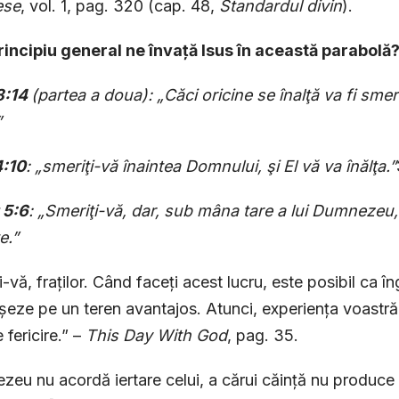
lese
, vol. 1, pag. 320 (cap. 48,
Standardul divin
).
rincipiu general ne învață Isus în această parabolă
8:14
(partea a doua): „Căci oricine se înalţă va fi smeri
”
4:10
: „smeriţi-vă înaintea Domnului, şi El vă va înălţa.”
 5:6
: „Smeriţi-vă, dar, sub mâna tare a lui Dumnezeu, 
e.”
-vă, fraților. Când faceți acest lucru, este posibil ca îng
șeze pe un teren avantajos. Atunci, experiența voastră, 
 fericire.” –
This Day With God
, pag. 35.
eu nu acordă iertare celui, a cărui căință nu produce 