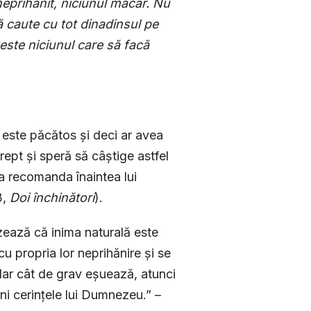
eprihănit, niciu­nul măcar. Nu
ă caute cu tot dinadinsul pe
este niciunul care să facă
 este păcătos și deci ar avea
rept și speră să câștige astfel
va recomanda înaintea lui
3,
Doi închinători
).
lizează că inima naturală este
u propria lor neprihănire și se
dar cât de grav eșuează, atunci
ini cerințele lui Dumnezeu.” –